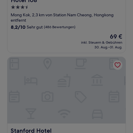
Hotel 108
3.5-
Sterne-
Mong Kok, 2,3 km von Station Nam Cheong, Hongkong
Unterkunft
entfernt
8.2
8,2/10
Sehr gut
(486 Bewertungen)
von
Der
69 €
10,
Preis
Sehr
inkl. Steuern & Gebühren
beträgt
30. Aug.–31. Aug.
gut,
69 €
(486
Bewertungen)
Stanford Hotel
Stanford Hotel
Stanford Hotel