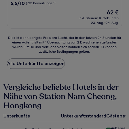
6.6
6,6/10
(123 Bewertungen)
von
Der
62 €
10,
Preis
(123
inkl. Steuern & Gebühren
beträgt
23. Aug.–24. Aug.
Bewertungen)
62 €
Dies
Dies ist der niedrigste Preis pro Nacht, der in den letzten 24 Stunden für
einen Aufenthalt mit 1 Übernachtung von 2 Erwachsenen gefunden
ist
wurde. Preise und Verfügbarkeiten können sich ändern. Es können
der
zusätzliche Bedingungen gelten.
niedrigste
Preis
Alle Unterkünfte anzeigen
pro
Nacht,
der
in
Vergleiche beliebte Hotels in der
den
letzten
Nähe von Station Nam Cheong,
24 Stunden
für
Hongkong
einen
Aufenthalt
mit
Unterkünfte
Unterkunftsstandard
Gästebew
1 Übernachtung
von
Außergewö