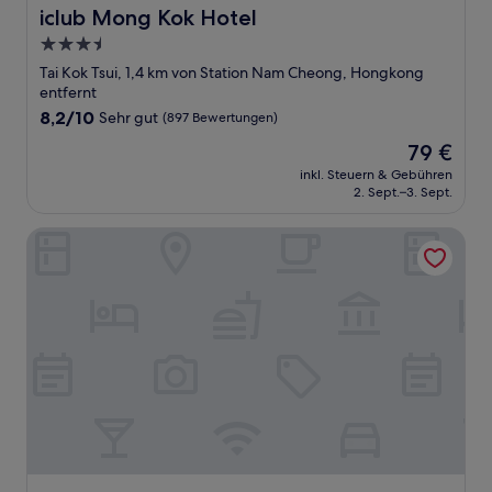
iclub Mong Kok Hotel
iclub Mong Kok Hotel
3.5-
Sterne-
Tai Kok Tsui, 1,4 km von Station Nam Cheong, Hongkong
Unterkunft
entfernt
8.2
8,2/10
Sehr gut
(897 Bewertungen)
von
Der
79 €
10,
Preis
Sehr
inkl. Steuern & Gebühren
beträgt
2. Sept.–3. Sept.
gut,
79 €
(897
Bewertungen)
Jao Tsung-I Academy, Heritage Lodge