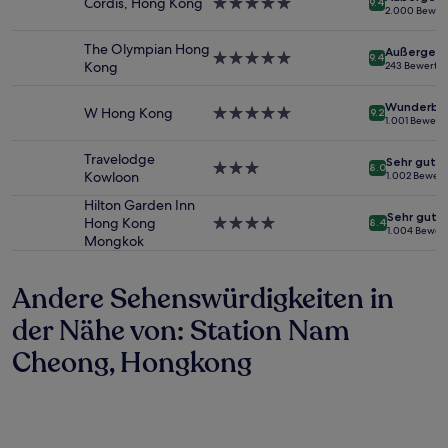
Cordis, Hong Kong
5.0-
9.4
2 Erwachsenen
2.000 Bewer
Sterne-
gefunden
Unterkunft
wurde.
The Olympian Hong
Außergewö
5.0-
9.4
Preise
Kong
243 Bewertu
Sterne-
und
Unterkunft
Verfügbarkeiten
Wunderba
W Hong Kong
5.0-
können
9.2
1.001 Bewert
Sterne-
sich
Unterkunft
ändern.
Travelodge
Sehr gut
3.0-
Es
8.0
Kowloon
1.002 Bewer
Sterne-
können
Unterkunft
zusätzliche
Hilton Garden Inn
Sehr gut
Bedingungen
Hong Kong
4.0-
8.4
1.004 Bewer
gelten.
Mongkok
Sterne-
Unterkunft
Andere Sehenswürdigkeiten in
der Nähe von: Station Nam
Cheong, Hongkong