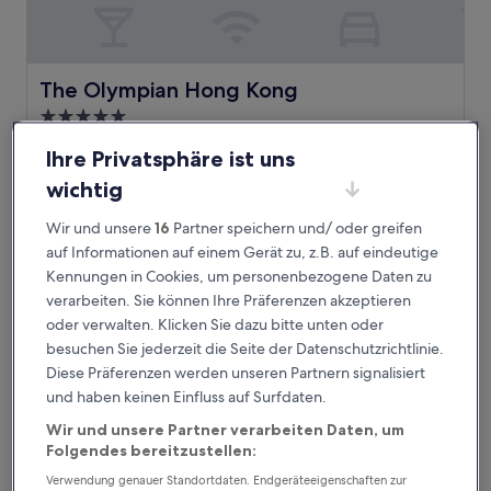
The Olympian Hong Kong
The Olympian Hong Kong
5.0-
Sterne-
Tai Kok Tsui, 1 km von Station Nam Cheong, Hongkong
Ihre Privatsphäre ist uns
Unterkunft
entfernt
wichtig
9.4
9,4/10
Außergewöhnlich
(243 Bewertungen)
von
Der
185 €
10,
Wir und unsere
16
Partner speichern und/ oder greifen
Preis
Außergewöhnlich,
inkl. Steuern & Gebühren
auf Informationen auf einem Gerät zu, z.B. auf eindeutige
beträgt
30. Aug.–31. Aug.
(243
Kennungen in Cookies, um personenbezogene Daten zu
185 €
Bewertungen)
verarbeiten. Sie können Ihre Präferenzen akzeptieren
W Hong Kong
oder verwalten. Klicken Sie dazu bitte unten oder
besuchen Sie jederzeit die Seite der Datenschutzrichtlinie.
Diese Präferenzen werden unseren Partnern signalisiert
und haben keinen Einfluss auf Surfdaten.
Wir und unsere Partner verarbeiten Daten, um
Folgendes bereitzustellen:
Verwendung genauer Standortdaten. Endgeräteeigenschaften zur