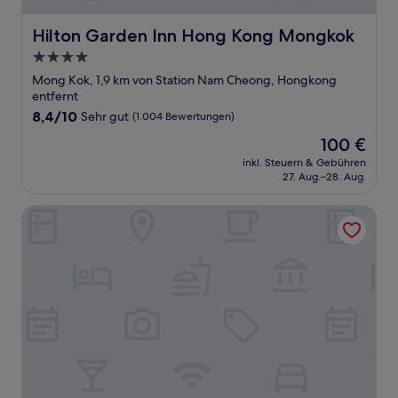
Hilton Garden Inn Hong Kong Mongkok
Hilton Garden Inn Hong Kong Mongkok
4.0-
Sterne-
Mong Kok, 1,9 km von Station Nam Cheong, Hongkong
Unterkunft
entfernt
8.4
8,4/10
Sehr gut
(1.004 Bewertungen)
von
Der
100 €
10,
Preis
Sehr
inkl. Steuern & Gebühren
beträgt
27. Aug.–28. Aug.
gut,
100 €
(1.004
Bewertungen)
Kong Hing Guest House