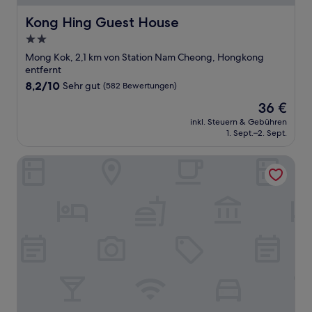
Kong Hing Guest House
Kong Hing Guest House
2.0-
Sterne-
Mong Kok, 2,1 km von Station Nam Cheong, Hongkong
Unterkunft
entfernt
8.2
8,2/10
Sehr gut
(582 Bewertungen)
von
Der
36 €
10,
Preis
Sehr
inkl. Steuern & Gebühren
beträgt
1. Sept.–2. Sept.
gut,
36 €
(582
Bewertungen)
Metropark Hotel Mongkok