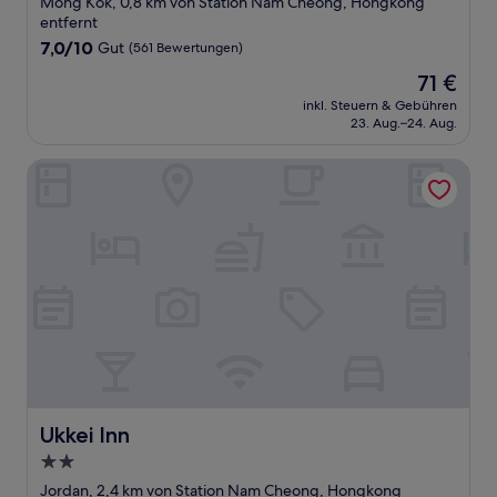
Mong Kok, 0,8 km von Station Nam Cheong, Hongkong
Unterkunft
entfernt
7.0
7,0/10
Gut
(561 Bewertungen)
von
Der
71 €
10,
Preis
Gut,
inkl. Steuern & Gebühren
beträgt
23. Aug.–24. Aug.
(561
71 €
Bewertungen)
Ukkei Inn
Ukkei Inn
Ukkei Inn
2.0-
Sterne-
Jordan, 2,4 km von Station Nam Cheong, Hongkong