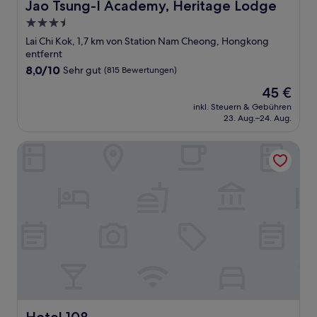
Jao Tsung-I Academy, Heritage Lodge
Jao Tsung-I Academy, Heritage Lodge
3.5-
Sterne-
Lai Chi Kok, 1,7 km von Station Nam Cheong, Hongkong
Unterkunft
entfernt
8.0
8,0/10
Sehr gut
(815 Bewertungen)
von
Der
45 €
10,
Preis
Sehr
inkl. Steuern & Gebühren
beträgt
23. Aug.–24. Aug.
gut,
45 €
(815
Bewertungen)
Hotel 108
Hotel 108