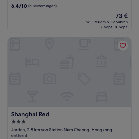
6.4
6,4/10
(5 Bewertungen)
von
Der
73 €
10,
Preis
(5
inkl. Steuern & Gebühren
beträgt
7. Sept.–8. Sept.
Bewertungen)
73 €
Shanghai Red
Shanghai Red
Shanghai Red
3.0-
Sterne-
Jordan, 2,8 km von Station Nam Cheong, Hongkong
Unterkunft
entfernt