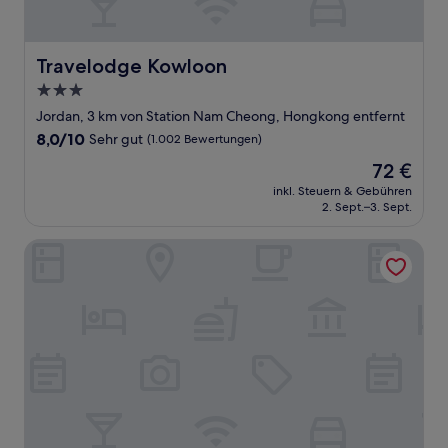
Travelodge Kowloon
Travelodge Kowloon
3.0-
Sterne-
Jordan, 3 km von Station Nam Cheong, Hongkong entfernt
Unterkunft
8.0
8,0/10
Sehr gut
(1.002 Bewertungen)
von
Der
72 €
10,
Preis
Sehr
inkl. Steuern & Gebühren
beträgt
2. Sept.–3. Sept.
gut,
72 €
(1.002
Bewertungen)
Hilton Garden Inn Hong Kong Mongkok