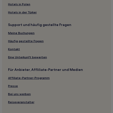
Hotels nahe Bahnhof Hung Hom
Hotels in Polen
Hotels nahe Bahnhof Hongkong Sham Shui Po
Hotels in der Türkei
Ho Man Tin: Hotels
Support und häufig gestellte Fragen
Hotels nahe Station Mong Kok
Sham Shui Po: Hotels
Meine Buchungen
Hotels nahe Kowloon West Promenade
Häufig gestellte Fragen
Hotels nahe Goldfish Market
Kontakt
Hotels nahe Bahnhof Hongkong Kowloon Tong
Eine Unterkunft bewerten
Hotels nahe Obstmarkt Yau Ma Tei
Für Anbieter, Affliliate-Partner und Medien
Hotels nahe Hong Kong Coliseum
Affiliate-Partner-Programm
Hotels nahe Hong Kong Observatory
Hotels nahe Kimberley Street
Presse
Hotels nahe Bahnhof Hongkong Jordan
Bei uns werben
Hotels nahe Einkaufszentrum Elements
Reiseveranstalter
Cheung Sha Wan: Hotels