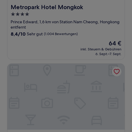
Metropark Hotel Mongkok
Metropark Hotel Mongkok
4.0-
Sterne-
Prince Edward, 1,6 km von Station Nam Cheong, Hongkong
Unterkunft
entfernt
8.4
8,4/10
Sehr gut
(1.004 Bewertungen)
von
Der
64 €
10,
Preis
Sehr
inkl. Steuern & Gebühren
beträgt
6. Sept.–7. Sept.
gut,
64 €
(1.004
Bewertungen)
iclub Mong Kok Hotel