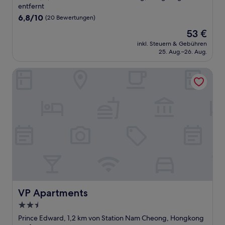
Unterkunft
entfernt
6.8
6,8/10
(20 Bewertungen)
von
Der
53 €
10,
Preis
(20
inkl. Steuern & Gebühren
beträgt
25. Aug.–26. Aug.
Bewertungen)
53 €
VP Apartments
VP Apartments
VP Apartments
2.5-
Sterne-
Prince Edward, 1,2 km von Station Nam Cheong, Hongkong