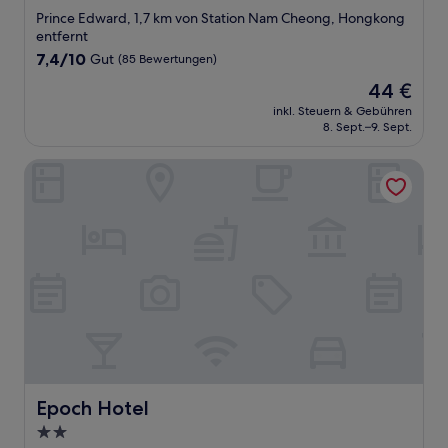
Sterne-
Prince Edward, 1,7 km von Station Nam Cheong, Hongkong
Unterkunft
entfernt
7.4
7,4/10
Gut
(85 Bewertungen)
von
Der
44 €
10,
Preis
Gut,
inkl. Steuern & Gebühren
beträgt
8. Sept.–9. Sept.
(85
44 €
Bewertungen)
Epoch Hotel
Epoch Hotel
Epoch Hotel
2.0-