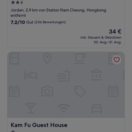
2.5-
Sterne-
Jordan, 2,9 km von Station Nam Cheong, Hongkong
Unterkunft
entfernt
7.2
7,2/10
Gut
(236 Bewertungen)
von
Der
34 €
10,
Preis
Gut,
inkl. Steuern & Gebühren
beträgt
30. Aug.–31. Aug.
(236
34 €
Bewertungen)
Kam Fu Guest House
Kam Fu Guest House
Kam Fu Guest House