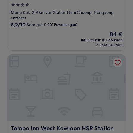
4.0-
Sterne-
Mong Kok, 2,4 km von Station Nam Cheong, Hongkong
Unterkunft
entfernt
8.2
8,2/10
Sehr gut
(1.001 Bewertungen)
von
Der
84 €
10,
Preis
Sehr
inkl. Steuern & Gebühren
beträgt
7. Sept.–8. Sept.
gut,
84 €
(1.001
Bewertungen)
Tempo Inn West Kowloon HSR Station
Tempo Inn West Kowloon HSR Station
Tempo Inn West Kowloon HSR Station