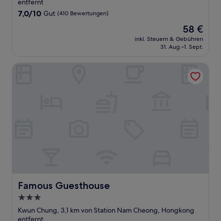
Unterkunft
entfernt
7.0
7,0/10
Gut
(410 Bewertungen)
von
Der
58 €
10,
Preis
Gut,
inkl. Steuern & Gebühren
beträgt
31. Aug.–1. Sept.
(410
58 €
Bewertungen)
Famous Guesthouse
Famous Guesthouse
Famous Guesthouse
3.0-
Sterne-
Kwun Chung, 3,1 km von Station Nam Cheong, Hongkong
Unterkunft
entfernt