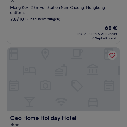
1.0-
Stern-
Mong Kok, 2 km von Station Nam Cheong, Hongkong
Unterkunft
entfernt
7.8
7,8/10
Gut
(71 Bewertungen)
von
Der
68 €
10,
Preis
Gut,
inkl. Steuern & Gebühren
beträgt
7. Sept.–8. Sept.
(71
68 €
Bewertungen)
Geo Home Holiday Hotel
Geo Home Holiday Hotel
Geo Home Holiday Hotel
2.0-