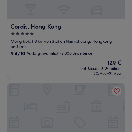
Cordis, Hong Kong
Cordis, Hong Kong
5.0-
Sterne-
Mong Kok, 1,8 km von Station Nam Cheong, Hongkong
Unterkunft
entfernt
9.4
9,4/10
Außergewöhnlich
(2.000 Bewertungen)
von
Der
129 €
10,
Preis
Außergewöhnlich,
inkl. Steuern & Gebühren
beträgt
30. Aug.–31. Aug.
(2.000
129 €
Bewertungen)
The Olympian Hong Kong