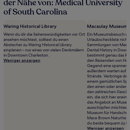
der Nähe von: Medical University
of South Carolina
Waring Historical Library
Macaulay Museum o
Wenn du dir die Sehenswürdigkeiten vor Ort
Ein Museumsbesuch dar
ansehen möchtest, solltest du einen
Urlaubscheckliste nicht
Abstecher zu Waring Historical Library
Sammlungen von Maca
einplanen – nur eines von vielen Denkmälern
Dental History in Down
in Downtown Charleston.
bestimmt genau das Rich
Weniger anzeigen
den Reisenden von Hote
Gegend eine spannend
außerdem warten auf B
Strände. Verbringe den
einem gemütlichen Spa
den einen oder andere
den zahlreichen Geschä
ein, die sich hier anei
das Angebot an Museen 
ausschöpfen möchtest, 
Museum für Handschri
Mace Brown Naturhisto
du beide bequem zu Fuß
Weniger anzeigen