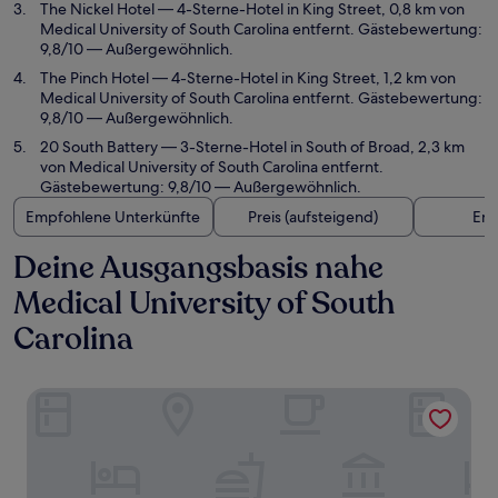
The Nickel Hotel
— 4-Sterne-Hotel in King Street, 0,8 km von
Medical University of South Carolina entfernt. Gästebewertung:
9,8/10 — Außergewöhnlich.
The Pinch Hotel
— 4-Sterne-Hotel in King Street, 1,2 km von
Medical University of South Carolina entfernt. Gästebewertung:
9,8/10 — Außergewöhnlich.
20 South Battery
— 3-Sterne-Hotel in South of Broad, 2,3 km
von Medical University of South Carolina entfernt.
Gästebewertung: 9,8/10 — Außergewöhnlich.
Empfohlene Unterkünfte
Preis (aufsteigend)
Ent
Deine Ausgangsbasis nahe
Medical University of South
Carolina
Jonathan Jasper Wright Inn