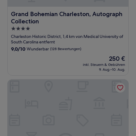
Grand Bohemian Charleston, Autograph Collection
Grand Bohemian Charleston, Autograph
Collection
4.0-
Sterne-
Charleston Historic District, 1,4 km von Medical University of
Unterkunft
South Carolina entfernt
9.0
9,0/10
Wunderbar
(128 Bewertungen)
von
Der
250 €
10,
Preis
Wunderbar,
inkl. Steuern & Gebühren
beträgt
9. Aug.–10. Aug.
(128
250 €
Bewertungen)
The Ashley