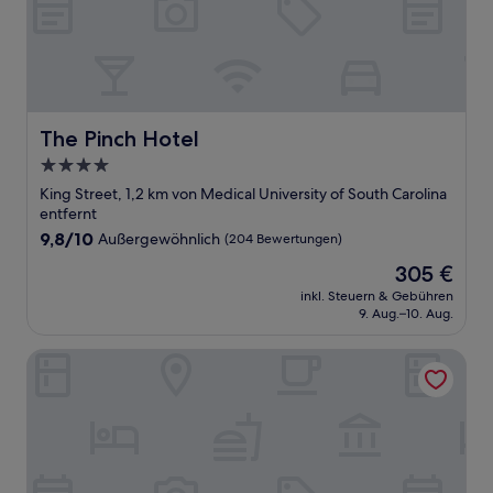
The Pinch Hotel
The Pinch Hotel
4.0-
Sterne-
King Street, 1,2 km von Medical University of South Carolina
Unterkunft
entfernt
9.8
9,8/10
Außergewöhnlich
(204 Bewertungen)
von
Der
305 €
10,
Preis
Außergewöhnlich,
inkl. Steuern & Gebühren
beträgt
9. Aug.–10. Aug.
(204
305 €
Bewertungen)
20 South Battery