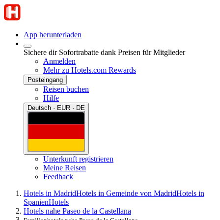
App herunterladen
Sichere dir Sofortrabatte dank Preisen für Mitglieder
Anmelden
Mehr zu Hotels.com Rewards
Posteingang
Reisen buchen
Hilfe
Deutsch · EUR · DE
Unterkunft registrieren
Meine Reisen
Feedback
Hotels in Madrid
Hotels in Gemeinde von Madrid
Hotels in
Spanien
Hotels
Hotels nahe Paseo de la Castellana