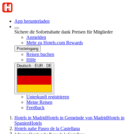
App herunterladen
Sichere dir Sofortrabatte dank Preisen für Mitglieder
Anmelden
Mehr zu Hotels.com Rewards
Posteingang
Reisen buchen
Hilfe
Deutsch · EUR · DE
Unterkunft registrieren
Meine Reisen
Feedback
Hotels in Madrid
Hotels in Gemeinde von Madrid
Hotels in
Spanien
Hotels
Hotels nahe Paseo de la Castellana