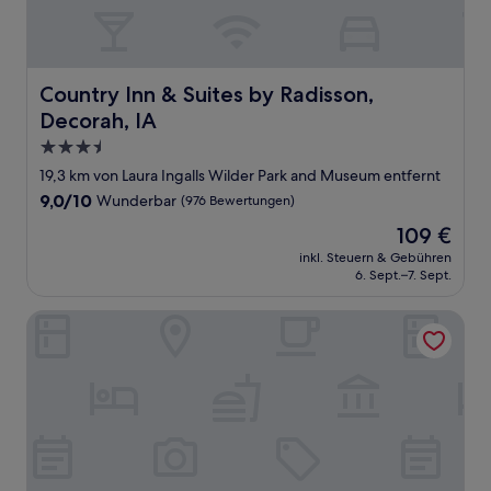
Country Inn & Suites by Radisson, Decorah, IA
Country Inn & Suites by Radisson,
Decorah, IA
3.5-
Sterne-
19,3 km von Laura Ingalls Wilder Park and Museum entfernt
Unterkunft
9.0
9,0/10
Wunderbar
(976 Bewertungen)
von
Der
109 €
10,
Preis
Wunderbar,
inkl. Steuern & Gebühren
beträgt
6. Sept.–7. Sept.
(976
109 €
Bewertungen)
Hotel Winneshiek