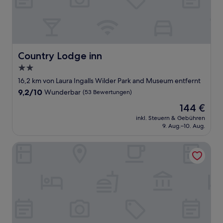
Country Lodge inn
Country Lodge inn
2.0-
Sterne-
16,2 km von Laura Ingalls Wilder Park and Museum entfernt
Unterkunft
9.2
9,2/10
Wunderbar
(53 Bewertungen)
von
Der
144 €
10,
Preis
Wunderbar,
inkl. Steuern & Gebühren
beträgt
9. Aug.–10. Aug.
(53
144 €
Bewertungen)
Country Inn & Suites by Radisson, Decorah, IA