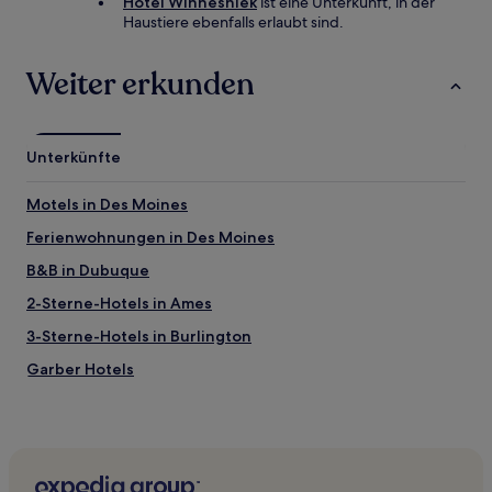
Hotel Winneshiek
ist eine Unterkunft, in der
Haustiere ebenfalls erlaubt sind.
Weiter erkunden
Unterkünfte
Motels in Des Moines
Ferienwohnungen in Des Moines
B&B in Dubuque
2-Sterne-Hotels in Ames
3-Sterne-Hotels in Burlington
Garber Hotels
Clayton County: Hotels
Strawberry Point Hotels
Chester Hotels