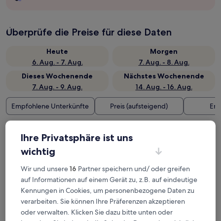
Überprüfe die Preise für diese Daten
Heute
Morgen
6. Aug. - 7. Aug.
7. Aug. - 8. Aug.
Dieses Wochenende
Nächstes Wochenende
7. Aug. - 9. Aug.
14. Aug. - 16. Aug.
Empfohlene Unterkünfte
Preis (aufsteigend)
Ent
Deine Ausgangsbasis nahe Laura
Ihre Privatsphäre ist uns
Ingalls Wilder Park and Museum
wichtig
Wir und unsere
16
Partner speichern und/ oder greifen
Bluffside Gardens
auf Informationen auf einem Gerät zu, z.B. auf eindeutige
Kennungen in Cookies, um personenbezogene Daten zu
verarbeiten. Sie können Ihre Präferenzen akzeptieren
oder verwalten. Klicken Sie dazu bitte unten oder