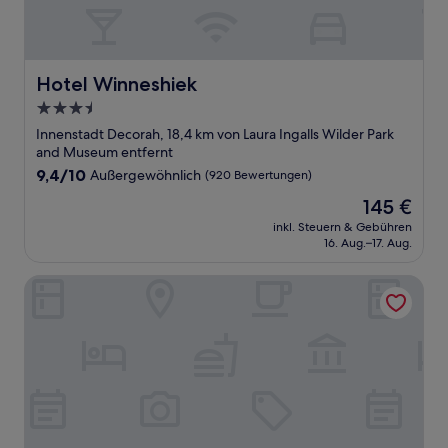
Hotel Winneshiek
Hotel Winneshiek
3.5-
Sterne-
Innenstadt Decorah, 18,4 km von Laura Ingalls Wilder Park
Unterkunft
and Museum entfernt
9.4
9,4/10
Außergewöhnlich
(920 Bewertungen)
von
Der
145 €
10,
Preis
Außergewöhnlich,
inkl. Steuern & Gebühren
beträgt
16. Aug.–17. Aug.
(920
145 €
Bewertungen)
Fairfield Inn & Suites by Marriott Decorah