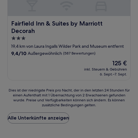
Fairfield Inn & Suites by Marriott Decorah
Fairfield Inn & Suites by Marriott
Decorah
3.0-
Sterne-
19,4 km von Laura Ingalls Wilder Park and Museum entfernt
Unterkunft
9.4
9,4/10
Außergewöhnlich
(587 Bewertungen)
von
Der
125 €
10,
Preis
Außergewöhnlich,
inkl. Steuern & Gebühren
beträgt
6. Sept.–7. Sept.
(587
125 €
Bewertungen)
Dies
Dies ist der niedrigste Preis pro Nacht, der in den letzten 24 Stunden für
einen Aufenthalt mit 1 Übernachtung von 2 Erwachsenen gefunden
ist
wurde. Preise und Verfügbarkeiten können sich ändern. Es können
der
zusätzliche Bedingungen gelten.
niedrigste
Preis
Alle Unterkünfte anzeigen
pro
Nacht,
der
in