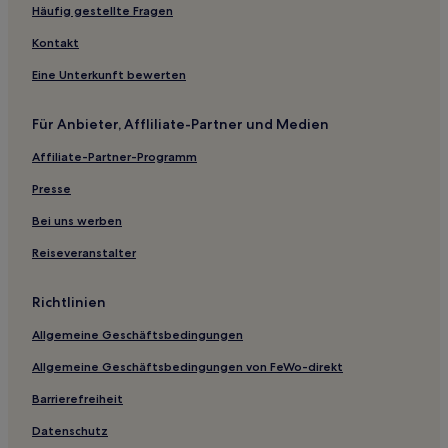
Decorah Hotels
Häufig gestellte Fragen
Hesper Hotels
Kontakt
Hansell Hotels
Eine Unterkunft bewerten
Tripoli Hotels
Für Anbieter, Affliliate-Partner und Medien
Hotels nahe Dunnings Spring Park
Affiliate-Partner-Programm
Manly Hotels
Hotels nahe Winneshiek Medical Center
Presse
Evansdale Hotels
Bei uns werben
New Haven Hotels
Reiseveranstalter
Luxemburg Hotels
Richtlinien
Haustierfreundliche in Grinnell
Allgemeine Geschäftsbedingungen
Günstige in Grinnell
Allgemeine Geschäftsbedingungen von FeWo-direkt
Günstige in Marshalltown
Business in Marshalltown
Barrierefreiheit
Haustierfreundliche in Decorah
Datenschutz