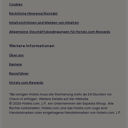
Hotels mit Küchenzeile in Ames
Cookies
Günstige in Waterloo
Rechtliche Hinweise/Kontakt
Haustierfreundliche in Waterloo
Inhaltsrichtlinien und Melden von Inhalten
Hotels mit inbegriffenem Frühstück in Waterloo
Allgemeine Geschäftsbedingungen für Hotels.com Rewards
Günstige in Ottumwa
Weitere Informationen
Günstige in East Central Iowa
Familien in Bettendorf
Über uns
Günstige in Osceola
Karriere
Familien in Newton
Reiseführer
Günstige in Oskaloosa
Hotels.com Rewards
Hotels mit Parkplatz in Oskaloosa
*Bei einigen Hotels muss die Stornierung mehr als 24 Stunden vor
Hotels mit inbegriffenem Frühstück in Clive
Check-in erfolgen. Weitere Details auf der Website.
© 2026 Hotels.com, L.P., ein Unternehmen der Expedia Group. Alle
Familien in Clive
Rechte vorbehalten. Hotels.com und das Hotels.com-Logo sind
Handelsmarken oder eingetragene Handelsmarken von Hotels.com, L.P.
Günstige in Dubuque