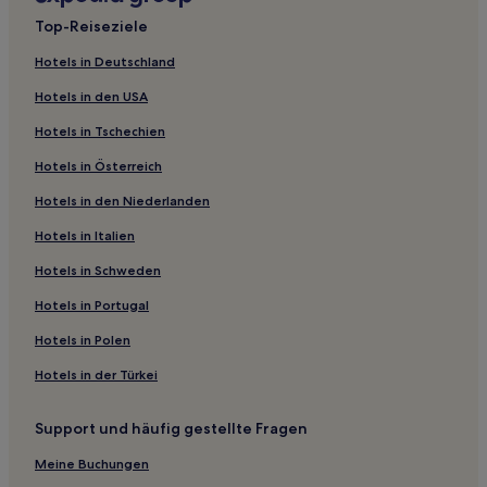
Hotels nahe Park Inn Hotel and City National Bank
Top-Reiseziele
Alta Vista Hotels
Hotels in Deutschland
Hotels nahe Phelps Youth Pavilion
Hotels in den USA
Dumont Hotels
Hotels in Tschechien
Chickasaw County: Hotels
Hotels in Österreich
Hotels nahe John Deere Tractor & Engine Museum
Hotels in den Niederlanden
New Vienna Hotels
Sheffield Hotels
Hotels in Italien
Church Hotels
Hotels in Schweden
Hotels nahe Mason City Municipal
Hotels in Portugal
Mason City Hotels
Hotels in Polen
Hotels nahe Waterloo Center for the Arts
Hotels in der Türkei
Hotels nahe Amundsons Clothing
Support und häufig gestellte Fragen
Howard County: Hotels
Hotels nahe Toppling Goliath Brewing Co.
Meine Buchungen