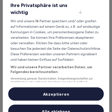
Ihre Privatsphäre ist uns
wichtig
Wir und unsere
16
Partner speichern und/ oder greifen
Garzon Pláza
2. Garzon Pláza
auf Informationen auf einem Gerät zu, z.B. auf eindeutige
3.0-
Kennungen in Cookies, um personenbezogene Daten zu
Sterne-
12,8 km von Flughafen Győr-Pér Intl. (QGY) entfernt
verarbeiten. Sie können Ihre Präferenzen akzeptieren
Unterkunft
8.6
8,6/10
Hervorragend
(98 Bewertungen)
oder verwalten. Klicken Sie dazu bitte unten oder
von
Der
79 €
besuchen Sie jederzeit die Seite der Datenschutzrichtlinie.
10,
Preis
Hervorragend,
Diese Präferenzen werden unseren Partnern signalisiert
inkl. Steuern & Gebühren
beträgt
9. Aug.–10. Aug.
(98
und haben keinen Einfluss auf Surfdaten.
79 €
Bewertungen)
Wir und unsere Partner verarbeiten Daten, um
Hotel Corvin
Folgendes bereitzustellen:
Verwendung genauer Standortdaten. Endgeräteeigenschaften zur
Identifikation aktiv abfragen. Speichern von oder Zugriff auf
Informationen auf einem Endgerät. Personalisierte Werbung und
Inhalte, Messung von Werbeleistung und der Performance von Inhalten,
Zielgruppenforschung sowie Entwicklung und Verbesserung von
Akzeptieren
Angeboten.
Liste der Partner (Lieferanten)
Alle ablehnen