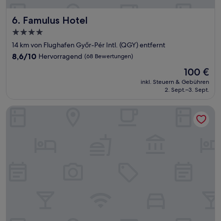
Famulus Hotel
6. Famulus Hotel
4.0-
Sterne-
14 km von Flughafen Győr-Pér Intl. (QGY) entfernt
Unterkunft
8.6
8,6/10
Hervorragend
(68 Bewertungen)
von
Der
100 €
10,
Preis
Hervorragend,
inkl. Steuern & Gebühren
beträgt
2. Sept.–3. Sept.
(68
100 €
Bewertungen)
Danubius Hotel Rába