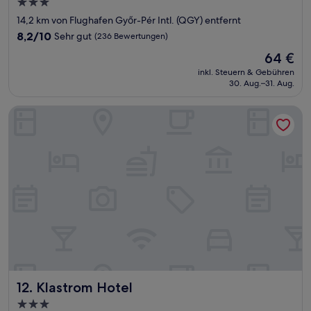
3.0-
Sterne-
14,2 km von Flughafen Győr-Pér Intl. (QGY) entfernt
Unterkunft
8.2
8,2/10
Sehr gut
(236 Bewertungen)
von
Der
64 €
10,
Preis
Sehr
inkl. Steuern & Gebühren
beträgt
30. Aug.–31. Aug.
gut,
64 €
(236
Bewertungen)
Klastrom Hotel
Klastrom Hotel
12. Klastrom Hotel
3.0-