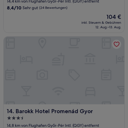
Sterne-
14,4 km von Flughafen Győr-Pér Intl. (QGY) entfernt
Unterkunft
8.4
8,4/10
Sehr gut
(24 Bewertungen)
von
Der
104 €
10,
Preis
Sehr
inkl. Steuern & Gebühren
beträgt
12. Aug.–13. Aug.
gut,
104 €
(24
Bewertungen)
Barokk Hotel Promenád Gyor
Barokk Hotel Promenád Gyor
14. Barokk Hotel Promenád Gyor
3.5-
Sterne-
14,8 km von Flughafen Győr-Pér Intl. (QGY) entfernt