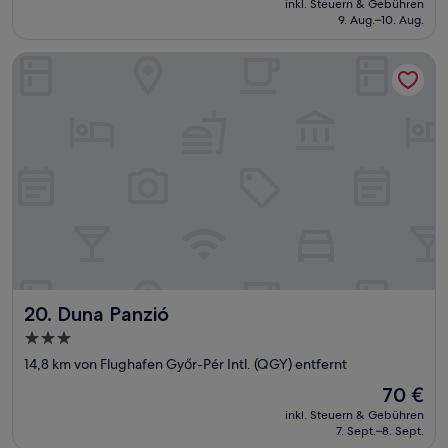
Gut,
inkl. Steuern & Gebühren
beträgt
9. Aug.–10. Aug.
(51
106 €
Bewertungen)
Duna Panzió
Duna Panzió
20. Duna Panzió
3.0-
Sterne-
14,8 km von Flughafen Győr-Pér Intl. (QGY) entfernt
Unterkunft
Der
70 €
Preis
inkl. Steuern & Gebühren
beträgt
7. Sept.–8. Sept.
70 €