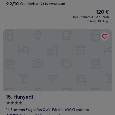
Unterkunft
9.2
9,2/10
Wunderbar
(63 Bewertungen)
von
Der
120 €
10,
Preis
Wunderbar,
inkl. Steuern & Gebühren
beträgt
9. Aug.–10. Aug.
(63
120 €
Bewertungen)
Hunyadi
Hunyadi
15. Hunyadi
4.0-
Sterne-
14,3 km von Flughafen Győr-Pér Intl. (QGY) entfernt
Unterkunft
8.0