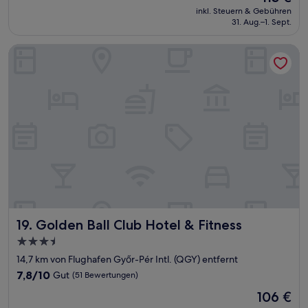
Preis
Sehr
inkl. Steuern & Gebühren
beträgt
31. Aug.–1. Sept.
gut,
113 €
(66
Bewertungen)
Golden Ball Club Hotel & Fitness
Golden Ball Club Hotel & Fitness
19. Golden Ball Club Hotel & Fitness
3.5-
Sterne-
14,7 km von Flughafen Győr-Pér Intl. (QGY) entfernt
Unterkunft
7.8
7,8/10
Gut
(51 Bewertungen)
von
Der
106 €
10,
Preis