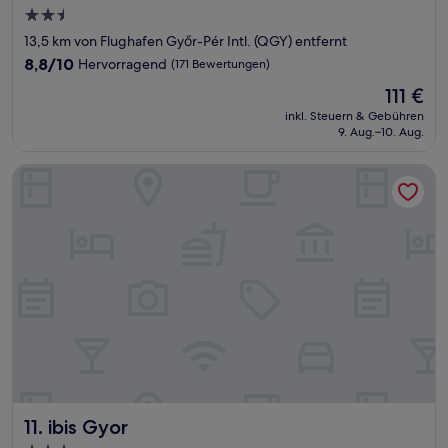
2.5-
Sterne-
13,5 km von Flughafen Győr-Pér Intl. (QGY) entfernt
Unterkunft
8.8
8,8/10
Hervorragend
(171 Bewertungen)
von
Der
111 €
10,
Preis
Hervorragend,
inkl. Steuern & Gebühren
beträgt
9. Aug.–10. Aug.
(171
111 €
Bewertungen)
ibis Gyor
ibis Gyor
11. ibis Gyor