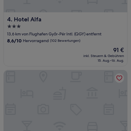
Hotel Alfa
4. Hotel Alfa
3.0-
Sterne-
13,6 km von Flughafen Győr-Pér Intl. (QGY) entfernt
Unterkunft
8.6
8,6/10
Hervorragend
(102 Bewertungen)
von
Der
91 €
10,
Preis
Hervorragend,
inkl. Steuern & Gebühren
beträgt
15. Aug.–16. Aug.
(102
91 €
Bewertungen)
Hotel Domus Collis