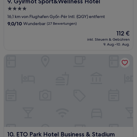
Gyirmót Sport&Wellness Hotel
9. Gyirmót Sport&Wellness Hotel
4.0-
Sterne-
16,1 km von Flughafen Győr-Pér Intl. (QGY) entfernt
Unterkunft
9.0
9,0/10
Wunderbar
(27 Bewertungen)
von
Der
112 €
10,
Preis
Wunderbar,
inkl. Steuern & Gebühren
beträgt
9. Aug.–10. Aug.
(27
112 €
Bewertungen)
ETO Park Hotel Business & Stadium
ETO Park Hotel Business & Stadium
10. ETO Park Hotel Business & Stadium