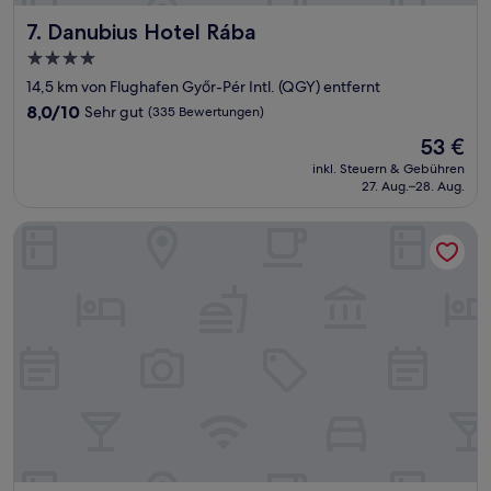
Danubius Hotel Rába
7. Danubius Hotel Rába
4.0-
Sterne-
14,5 km von Flughafen Győr-Pér Intl. (QGY) entfernt
Unterkunft
8.0
8,0/10
Sehr gut
(335 Bewertungen)
von
Der
53 €
10,
Preis
Sehr
inkl. Steuern & Gebühren
beträgt
27. Aug.–28. Aug.
gut,
53 €
(335
Bewertungen)
Duett