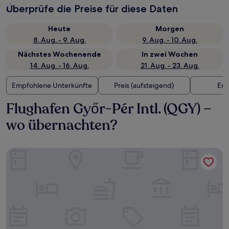
Überprüfe die Preise für diese Daten
Heute
Morgen
8. Aug. - 9. Aug.
9. Aug. - 10. Aug.
Nächstes Wochenende
In zwei Wochen
14. Aug. - 16. Aug.
21. Aug. - 23. Aug.
Empfohlene Unterkünfte
Preis (aufsteigend)
Ent
Flughafen Győr-Pér Intl. (QGY) –
wo übernachten?
Land Plan Hotel and Restaurant