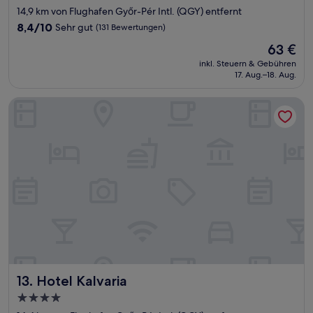
Sterne-
14,9 km von Flughafen Győr-Pér Intl. (QGY) entfernt
Unterkunft
8.4
8,4/10
Sehr gut
(131 Bewertungen)
von
Der
63 €
10,
Preis
Sehr
inkl. Steuern & Gebühren
beträgt
17. Aug.–18. Aug.
gut,
63 €
(131
Bewertungen)
Hotel Kalvaria
Hotel Kalvaria
13. Hotel Kalvaria
4.0-