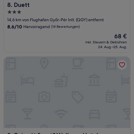
Duett
8. Duett
3.0-
Sterne-
14,6 km von Flughafen Győr-Pér Intl. (QGY) entfernt
Unterkunft
8.6
8,6/10
Hervorragend
(14 Bewertungen)
von
Der
68 €
10,
Preis
Hervorragend,
inkl. Steuern & Gebühren
beträgt
24. Aug.–25. Aug.
(14
68 €
Bewertungen)
Gyirmót Sport&Wellness Hotel