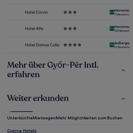
Verfügbarkeiten
Sterne-
können
Unterkunft
Hervorrag
sich
Hotel Corvin
3.0-
8.6
71 Bewertun
ändern.
Sterne-
Es
Unterkunft
können
Hervorrag
Hotel Alfa
3.0-
8.6
102 Bewertu
zusätzliche
Sterne-
Bedingungen
Unterkunft
gelten.
Außergewö
Hotel Domus Collis
4.0-
9.6
67 Bewertun
Sterne-
Unterkunft
Mehr über Győr-Pér Intl.
erfahren
Weiter erkunden
Unterkünfte
Mietwagen
Mehr Möglichkeiten zum Buchen
Csorna: Hotels