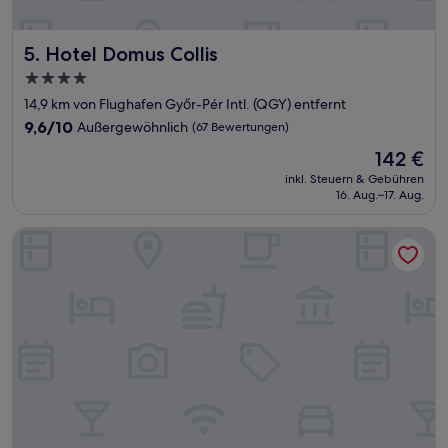
Hotel Domus Collis
5. Hotel Domus Collis
4.0-
Sterne-
14,9 km von Flughafen Győr-Pér Intl. (QGY) entfernt
Unterkunft
9.6
9,6/10
Außergewöhnlich
(67 Bewertungen)
von
Der
142 €
10,
Preis
Außergewöhnlich,
inkl. Steuern & Gebühren
beträgt
16. Aug.–17. Aug.
(67
142 €
Bewertungen)
Famulus Hotel