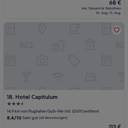
Der
68 €
10,
Preis
Gut,
inkl. Steuern & Gebühren
beträgt
10. Aug.–11. Aug.
(65
68 €
Bewertungen)
Hotel Capitulum
Hotel Capitulum
18. Hotel Capitulum
3.5-
Sterne-
14,9 km von Flughafen Győr-Pér Intl. (QGY) entfernt
Unterkunft
8.4
8,4/10
Sehr gut
(66 Bewertungen)
von
Der
113 €
10,