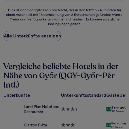
Dies
Dies ist der niedrigste Preis pro Nacht, der in den letzten 24 Stunden für
einen Aufenthalt mit 1 Übernachtung von 2 Erwachsenen gefunden wurde.
ist
Preise und Verfügbarkeiten können sich ändern. Es können zusätzliche
der
Bedingungen gelten.
niedrigste
Preis
Alle Unterkünfte anzeigen
pro
Nacht,
der
in
den
letzten
Vergleiche beliebte Hotels in der
24 Stunden
für
Nähe von Győr (QGY-Győr-Pér
einen
Intl.)
Aufenthalt
mit
1 Übernachtung
Unterkünfte
Unterkunftsstandard
Gästebew
von
2 Erwachsenen
Land Plan Hotel and
Sehr gut
gefunden
3.5-
8.4
Restaurant
90 Bewertu
wurde.
Sterne-
Preise
Unterkunft
Hervorrag
und
Garzon Pláza
3.0-
8.6
98 Bewertun