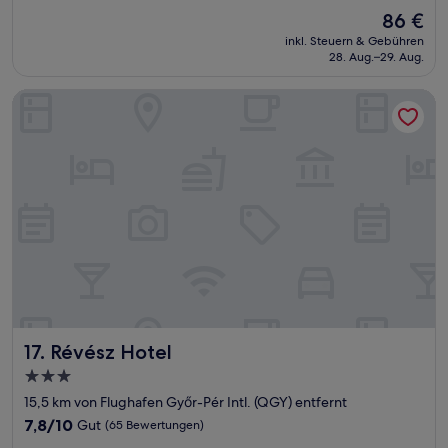
von
Der
86 €
10,
Preis
Hervorragend,
inkl. Steuern & Gebühren
beträgt
28. Aug.–29. Aug.
(75
86 €
Bewertungen)
Révész Hotel
Révész Hotel
17. Révész Hotel
3.0-
Sterne-
15,5 km von Flughafen Győr-Pér Intl. (QGY) entfernt
Unterkunft
7.8
7,8/10
Gut
(65 Bewertungen)
von