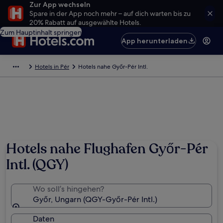
Zur App wechseln
Spare in der App noch mehr – auf dich warten bis zu
20% Rabatt auf ausgewählte Hotels.
Zum Hauptinhalt springen
App herunterladen
Hotels in Pér
Hotels nahe Győr-Pér Intl.
Hotels nahe Flughafen Győr-Pér
Intl. (QGY)
Wo soll’s hingehen?
Győr, Ungarn (QGY-Győr-Pér Intl.)
Daten