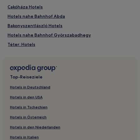
Cakóháza Hotels
Hotels nahe Bahnhof Abda
Bakonyszentlászló Hotels
Hotels nahe Bahnhof Györszabadhegy
Téter: Hotels
Győrújfalu Hotels
Gyömöre Hotels
Győri: Hotels
Top-Reiseziele
Fenyőfő Hotels
Hotels in Deutschland
Tényő Hotels
Hotels in den USA
Hotels nahe Pannonhalma Bahnhof
Hotels in Tschechien
Familien in Győr
Hotels in Österreich
Haustierfreundliche in Győr
Hotels in den Niederlanden
4-Sterne-Hotels in Győr
Hotels in Italien