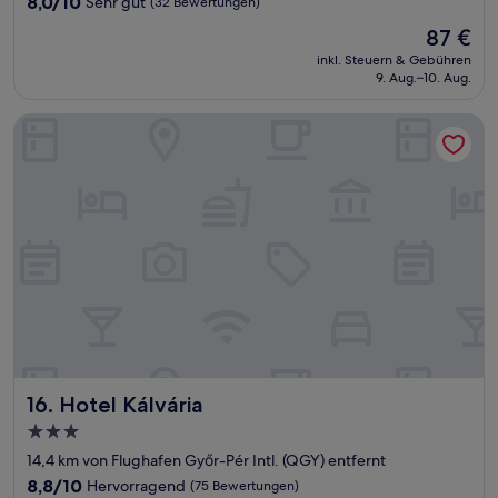
8,0/10
Sehr gut
(32 Bewertungen)
von
Der
87 €
10,
Preis
Sehr
inkl. Steuern & Gebühren
beträgt
9. Aug.–10. Aug.
gut,
87 €
(32
Bewertungen)
Hotel Kálvária
Hotel Kálvária
16. Hotel Kálvária
3.0-
Sterne-
14,4 km von Flughafen Győr-Pér Intl. (QGY) entfernt
Unterkunft
8.8
8,8/10
Hervorragend
(75 Bewertungen)