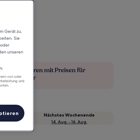
em Gerät zu,
eiten. Sie
 oder
rden unseren
n:
Mehr sparen mit Preisen für
Mitglieder
chern von oder
rbeleistung und
boten.
ptieren
Nächstes Wochenende
14. Aug. - 16. Aug.