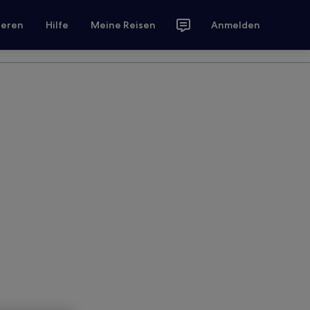
ieren
Hilfe
Meine Reisen
Anmelden