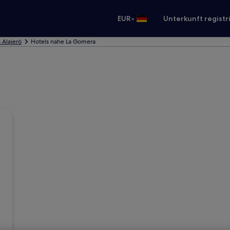
•
EUR
Unterkunft registr
n Alajeró
Hotels nahe La Gomera