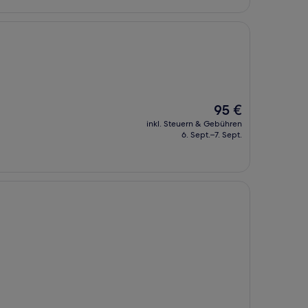
Der
95 €
Preis
inkl. Steuern & Gebühren
beträgt
6. Sept.–7. Sept.
95 €