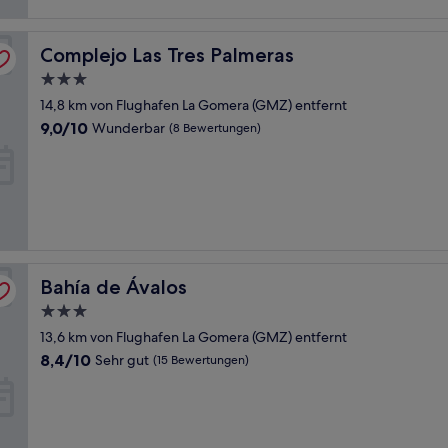
Complejo Las Tres Palmeras
Complejo Las Tres Palmeras
3.0-
Sterne-
14,8 km von Flughafen La Gomera (GMZ) entfernt
Unterkunft
9.0
9,0/10
Wunderbar
(8 Bewertungen)
von
10,
Wunderbar,
(8
Bewertungen)
Bahía de Ávalos
Bahía de Ávalos
3.0-
Sterne-
13,6 km von Flughafen La Gomera (GMZ) entfernt
Unterkunft
8.4
8,4/10
Sehr gut
(15 Bewertungen)
von
10,
Sehr
gut,