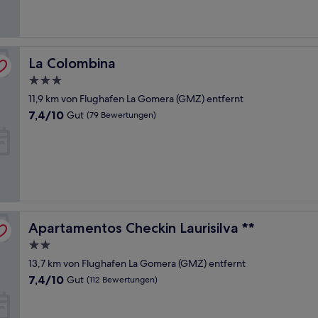
(234
Bewertungen)
La Colombina
La Colombina
3.0-
Sterne-
11,9 km von Flughafen La Gomera (GMZ) entfernt
Unterkunft
7.4
7,4/10
Gut
(79 Bewertungen)
von
10,
Gut,
(79
Bewertungen)
Apartamentos Checkin Laurisilva **
Apartamentos Checkin Laurisilva **
2.0-
Sterne-
13,7 km von Flughafen La Gomera (GMZ) entfernt
Unterkunft
7.4
7,4/10
Gut
(112 Bewertungen)
von
10,
Gut,