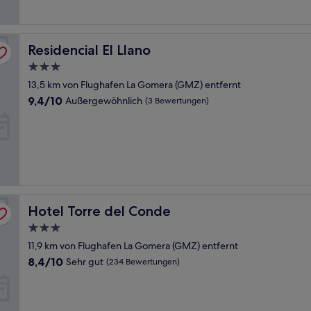
(15
Bewertungen)
Residencial El Llano
Residencial El Llano
3.0-
Sterne-
13,5 km von Flughafen La Gomera (GMZ) entfernt
Unterkunft
9.4
9,4/10
Außergewöhnlich
(3 Bewertungen)
von
10,
Außergewöhnlich,
(3
Bewertungen)
Hotel Torre del Conde
Hotel Torre del Conde
3.0-
Sterne-
11,9 km von Flughafen La Gomera (GMZ) entfernt
Unterkunft
8.4
8,4/10
Sehr gut
(234 Bewertungen)
von
10,
Sehr
gut,