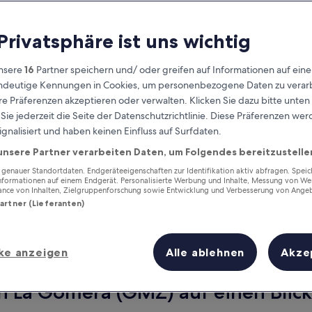
 Privatsphäre ist uns wichtig
nsere
16
Partner speichern und/ oder greifen auf Informationen auf ein
eindeutige Kennungen in Cookies, um personenbezogene Daten zu verarb
e Präferenzen akzeptieren oder verwalten. Klicken Sie dazu bitte unten
ie jederzeit die Seite der Datenschutzrichtlinie. Diese Präferenzen we
ignalisiert und haben keinen Einfluss auf Surfdaten.
unsere Partner verarbeiten Daten, um Folgendes bereitzustelle
Verdiene Prämien für jede
wahrgenommene Übernachtung
enauer Standortdaten. Endgeräteeigenschaften zur Identifikation aktiv abfragen. Spei
Informationen auf einem Endgerät. Personalisierte Werbung und Inhalte, Messung von We
ance von Inhalten, Zielgruppenforschung sowie Entwicklung und Verbesserung von Ange
Partner (Lieferanten)
ke anzeigen
Alle ablehnen
Akze
Morgen
Dieses Wochenende
8. Aug. - 9. Aug.
7. Aug. - 9. Aug.
on La Gomera (GMZ) auf einen Blick