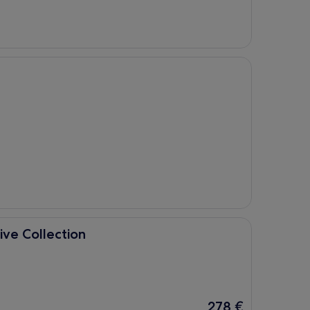
on
ive Collection
Der
278 €