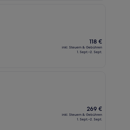
Der
118 €
Preis
inkl. Steuern & Gebühren
beträgt
1. Sept.–2. Sept.
118 €
Der
269 €
Preis
inkl. Steuern & Gebühren
beträgt
1. Sept.–2. Sept.
269 €