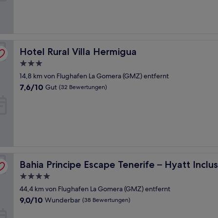
(112
Bewertungen)
Hotel Rural Villa Hermigua
Hotel Rural Villa Hermigua
3.0-
Sterne-
14,8 km von Flughafen La Gomera (GMZ) entfernt
Unterkunft
7.6
7,6/10
Gut
(32 Bewertungen)
von
10,
Gut,
(32
Bewertungen)
llection
Bahia Principe Escape Tenerife – Hyatt Inclusive Collecti
Bahia Principe Escape Tenerife – Hyatt Inclus
4.0-
Sterne-
44,4 km von Flughafen La Gomera (GMZ) entfernt
Unterkunft
9.0
9,0/10
Wunderbar
(38 Bewertungen)
von
10,