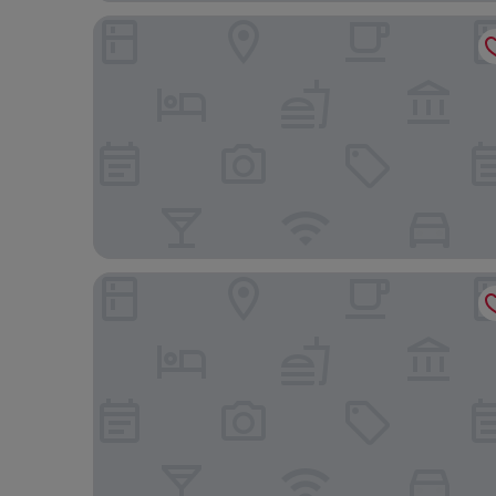
Parador de La Gomera
The Ritz-Carlton Tenerife, Abama