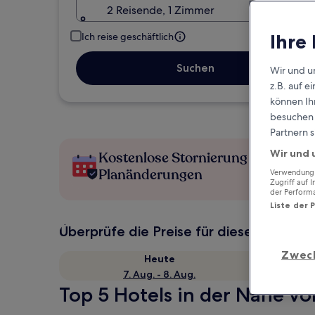
2 Reisende, 1 Zimmer
Ihre
Ich reise geschäftlich
Suchen
Wir und u
z.B. auf 
können Ihr
besuchen S
Partnern s
Wir und 
Kostenlose Stornierung bei
Planänderungen
Verwendung g
Zugriff auf 
der Perform
Liste der 
Überprüfe die Preise für diese Daten
Zwec
Heute
7. Aug. - 8. Aug.
Top 5 Hotels in der Nähe v