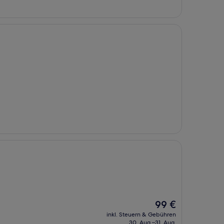
Der
99 €
Preis
inkl. Steuern & Gebühren
beträgt
30. Aug.–31. Aug.