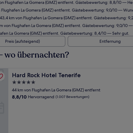
on Flughafen La Gomera (GMZ) entfernt. Gästebewertung: 8,8/10 — He
on Flughafen La Gomera (GMZ) entfernt. Gästebewertung: 9,0/10 — Wun
 43,4 km von Flughafen La Gomera (GMZ) entfernt. Gästebewertung: 9
km von Flughafen La Gomera (GMZ) entfernt. Gästebewertung: 9,0/10 
hafen La Gomera (GMZ) entfernt. Gästebewertung: 8,4/10 — Sehr gut.
Preis (aufsteigend)
Entfernung
– wo übernachten?
Hard Rock Hotel Tenerife
Hard Rock Hotel Tenerife
5.0-
Sterne-
44 km von Flughafen La Gomera (GMZ) entfernt
Unterkunft
8.8
8,8/10
Hervorragend
(1.007 Bewertungen)
von
10,
Hervorragend,
(1.007
Bewertungen)