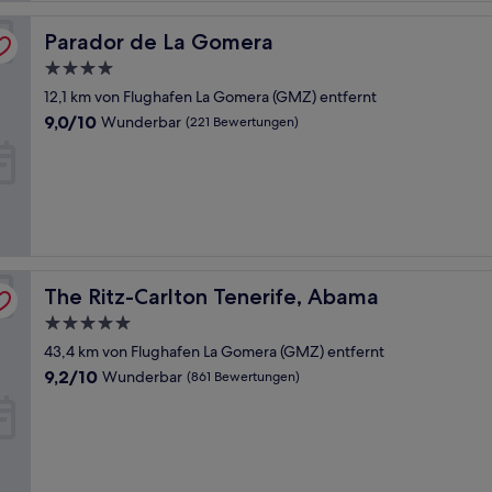
Parador de La Gomera
Parador de La Gomera
4.0-
Sterne-
12,1 km von Flughafen La Gomera (GMZ) entfernt
Unterkunft
9.0
9,0/10
Wunderbar
(221 Bewertungen)
von
10,
Wunderbar,
(221
Bewertungen)
The Ritz-Carlton Tenerife, Abama
The Ritz-Carlton Tenerife, Abama
5.0-
Sterne-
43,4 km von Flughafen La Gomera (GMZ) entfernt
Unterkunft
9.2
9,2/10
Wunderbar
(861 Bewertungen)
von
10,
Wunderbar,
(861
Bewertungen)