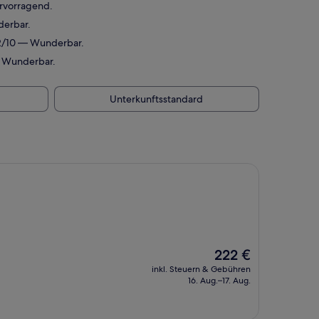
rvorragend.
derbar.
,2/10 — Wunderbar.
— Wunderbar.
Unterkunftsstandard
Der
222 €
Preis
inkl. Steuern & Gebühren
beträgt
16. Aug.–17. Aug.
222 €