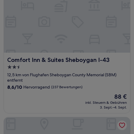
Comfort Inn & Suites Sheboygan I-43
Comfort Inn & Suites Sheboygan I-43
2.5-
Sterne-
12,5 km von Flughafen Sheboygan County Memorial (SBM)
Unterkunft
entfernt
8.6
8,6/10
Hervorragend
(237 Bewertungen)
von
Der
88 €
10,
Preis
Hervorragend,
inkl. Steuern & Gebühren
beträgt
3. Sept.–4. Sept.
(237
88 €
Bewertungen)
Harbor Winds Hotel