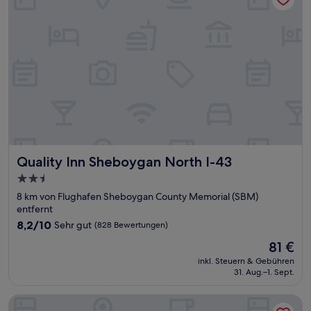
Quality Inn Sheboygan North I-43
Quality Inn Sheboygan North I-43
2.5-
Sterne-
8 km von Flughafen Sheboygan County Memorial (SBM)
Unterkunft
entfernt
8.2
8,2/10
Sehr gut
(828 Bewertungen)
von
Der
81 €
10,
Preis
Sehr
inkl. Steuern & Gebühren
beträgt
31. Aug.–1. Sept.
gut,
81 €
(828
Bewertungen)
La Quinta Inn by Wyndham Sheboygan