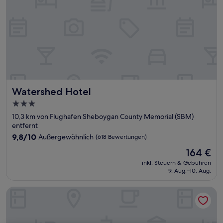
Watershed Hotel
Watershed Hotel
3.0-
Sterne-
10,3 km von Flughafen Sheboygan County Memorial (SBM)
Unterkunft
entfernt
9.8
9,8/10
Außergewöhnlich
(618 Bewertungen)
von
Der
164 €
10,
Preis
Außergewöhnlich,
inkl. Steuern & Gebühren
beträgt
9. Aug.–10. Aug.
(618
164 €
Bewertungen)
Home2 Suites By Hilton Sheboygan