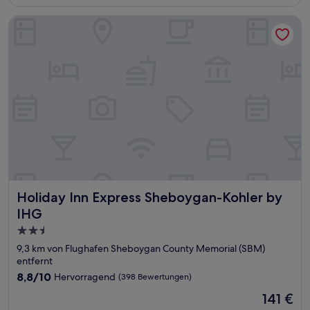
141 €
Bewertungen)
Holiday Inn Express Sheboygan-Kohler by IHG
Holiday Inn Express Sheboygan-Kohler by IHG
Holiday Inn Express Sheboygan-Kohler by
IHG
2.5-
Sterne-
9,3 km von Flughafen Sheboygan County Memorial (SBM)
Unterkunft
entfernt
8.8
8,8/10
Hervorragend
(398 Bewertungen)
von
Der
141 €
10,
Preis