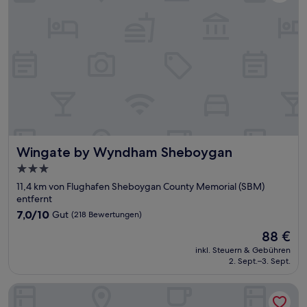
Wingate by Wyndham Sheboygan
Wingate by Wyndham Sheboygan
3.0-
Sterne-
11,4 km von Flughafen Sheboygan County Memorial (SBM)
Unterkunft
entfernt
7.0
7,0/10
Gut
(218 Bewertungen)
von
Der
88 €
10,
Preis
Gut,
inkl. Steuern & Gebühren
beträgt
2. Sept.–3. Sept.
(218
88 €
Bewertungen)
The Oasis Hotel & Bar