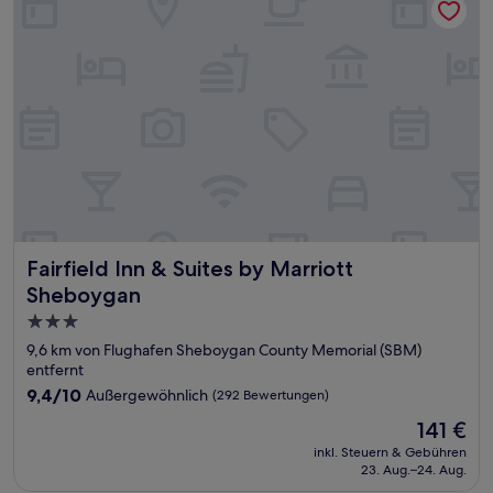
Fairfield Inn & Suites by Marriott Sheboygan
Fairfield Inn & Suites by Marriott
Sheboygan
3.0-
Sterne-
9,6 km von Flughafen Sheboygan County Memorial (SBM)
Unterkunft
entfernt
9.4
9,4/10
Außergewöhnlich
(292 Bewertungen)
von
Der
141 €
10,
Preis
Außergewöhnlich,
inkl. Steuern & Gebühren
beträgt
23. Aug.–24. Aug.
(292
141 €
Bewertungen)