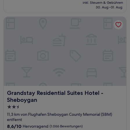
Preis
Außergewöhnlich,
inkl. Steuern & Gebühren
beträgt
30. Aug.–31. Aug.
(263
559 €
Bewertungen)
Grandstay Residential Suites Hotel - Sheboygan
Grandstay Residential Suites Hotel - Sheboygan
Grandstay Residential Suites Hotel -
Sheboygan
2.5-
Sterne-
11,3 km von Flughafen Sheboygan County Memorial (SBM)
Unterkunft
entfernt
8.6
8,6/10
Hervorragend
(1.066 Bewertungen)