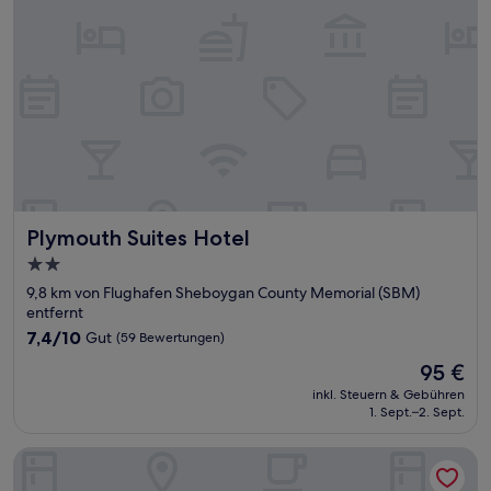
Plymouth Suites Hotel
Plymouth Suites Hotel
2.0-
Sterne-
9,8 km von Flughafen Sheboygan County Memorial (SBM)
Unterkunft
entfernt
7.4
7,4/10
Gut
(59 Bewertungen)
von
Der
95 €
10,
Preis
Gut,
inkl. Steuern & Gebühren
beträgt
1. Sept.–2. Sept.
(59
95 €
Bewertungen)
Wingate by Wyndham Sheboygan