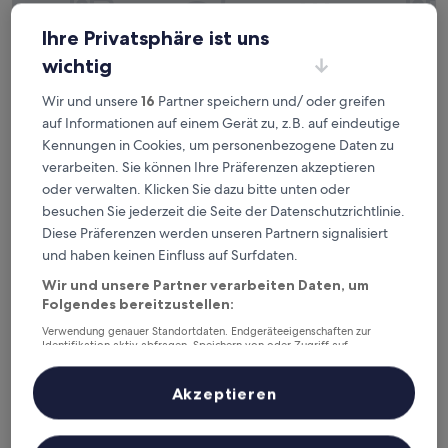
Ihre Privatsphäre ist uns
wichtig
Wir und unsere
16
Partner speichern und/ oder greifen
auf Informationen auf einem Gerät zu, z.B. auf eindeutige
Kennungen in Cookies, um personenbezogene Daten zu
verarbeiten. Sie können Ihre Präferenzen akzeptieren
Home2 Suites By Hilton Sheboygan
Home2 Suites By Hilton Sheboygan
oder verwalten. Klicken Sie dazu bitte unten oder
besuchen Sie jederzeit die Seite der Datenschutzrichtlinie.
3.0-
Diese Präferenzen werden unseren Partnern signalisiert
Sterne-
8,2 km von Flughafen Sheboygan County Memorial (SBM)
Unterkunft
und haben keinen Einfluss auf Surfdaten.
entfernt
9.4
9,4/10
Außergewöhnlich
(134 Bewertungen)
Wir und unsere Partner verarbeiten Daten, um
von
Folgendes bereitzustellen:
Der
136 €
10,
Preis
Außergewöhnlich,
inkl. Steuern & Gebühren
Verwendung genauer Standortdaten. Endgeräteeigenschaften zur
beträgt
Identifikation aktiv abfragen. Speichern von oder Zugriff auf
23. Aug.–24. Aug.
(134
Informationen auf einem Endgerät. Personalisierte Werbung und
136 €
Bewertungen)
Inhalte, Messung von Werbeleistung und der Performance von Inhalten,
AmericInn by Wyndham Sheboygan
Zielgruppenforschung sowie Entwicklung und Verbesserung von
Akzeptieren
Angeboten.
Liste der Partner (Lieferanten)