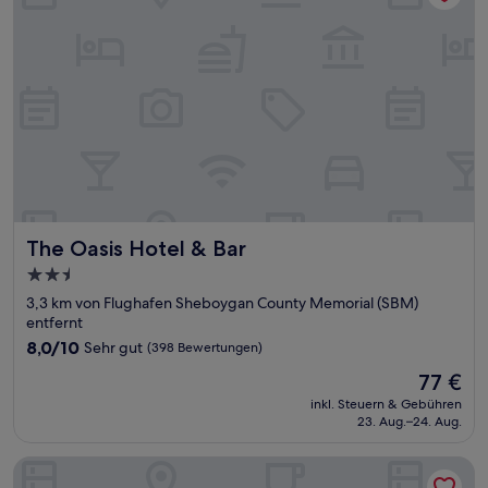
The Oasis Hotel & Bar
The Oasis Hotel & Bar
2.5-
Sterne-
3,3 km von Flughafen Sheboygan County Memorial (SBM)
Unterkunft
entfernt
8.0
8,0/10
Sehr gut
(398 Bewertungen)
von
Der
77 €
10,
Preis
Sehr
inkl. Steuern & Gebühren
beträgt
23. Aug.–24. Aug.
gut,
77 €
(398
Bewertungen)
Quality Inn Sheboygan North I-43