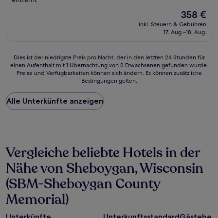
Der
358 €
Preis
inkl. Steuern & Gebühren
beträgt
17. Aug.–18. Aug.
358 €
Dies
Dies ist der niedrigste Preis pro Nacht, der in den letzten 24 Stunden für
einen Aufenthalt mit 1 Übernachtung von 2 Erwachsenen gefunden wurde.
ist
Preise und Verfügbarkeiten können sich ändern. Es können zusätzliche
der
Bedingungen gelten.
niedrigste
Preis
Alle Unterkünfte anzeigen
pro
Nacht,
der
in
den
letzten
Vergleiche beliebte Hotels in der
24 Stunden
für
Nähe von Sheboygan, Wisconsin
einen
(SBM-Sheboygan County
Aufenthalt
mit
Memorial)
1 Übernachtung
von
2 Erwachsenen
Unterkünfte
Unterkunftsstandard
Gästebew