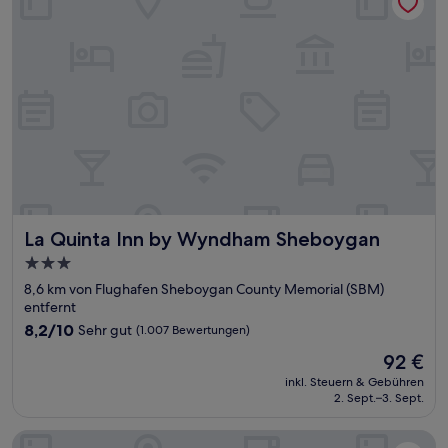
La Quinta Inn by Wyndham Sheboygan
La Quinta Inn by Wyndham Sheboygan
3.0-
Sterne-
8,6 km von Flughafen Sheboygan County Memorial (SBM)
Unterkunft
entfernt
8.2
8,2/10
Sehr gut
(1.007 Bewertungen)
von
Der
92 €
10,
Preis
Sehr
inkl. Steuern & Gebühren
beträgt
2. Sept.–3. Sept.
gut,
92 €
(1.007
Bewertungen)
Fairfield Inn & Suites by Marriott Sheboygan