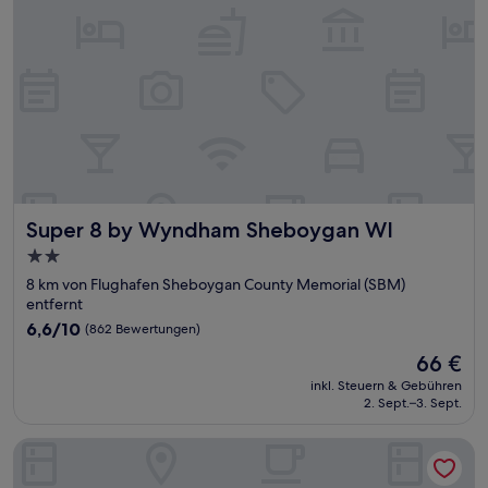
Super 8 by Wyndham Sheboygan WI
Super 8 by Wyndham Sheboygan WI
2.0-
Sterne-
8 km von Flughafen Sheboygan County Memorial (SBM)
Unterkunft
entfernt
6.6
6,6/10
(862 Bewertungen)
von
Der
66 €
10,
Preis
(862
inkl. Steuern & Gebühren
beträgt
2. Sept.–3. Sept.
Bewertungen)
66 €
Plymouth Suites Hotel