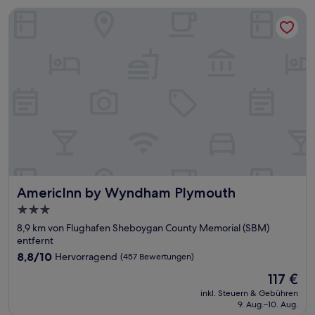
AmericInn by Wyndham Plymouth
AmericInn by Wyndham Plymouth
AmericInn by Wyndham Plymouth
3.0-
Sterne-
8,9 km von Flughafen Sheboygan County Memorial (SBM)
Unterkunft
entfernt
8.8
8,8/10
Hervorragend
(457 Bewertungen)
von
Der
117 €
10,
Preis
Hervorragend,
inkl. Steuern & Gebühren
beträgt
9. Aug.–10. Aug.
(457
117 €