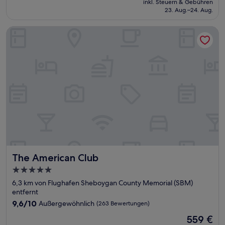
Hervorragend,
inkl. Steuern & Gebühren
beträgt
23. Aug.–24. Aug.
(398
141 €
Bewertungen)
The American Club
The American Club
The American Club
5.0-
Sterne-
6,3 km von Flughafen Sheboygan County Memorial (SBM)
Unterkunft
entfernt
9.6
9,6/10
Außergewöhnlich
(263 Bewertungen)
von
Der
559 €
10,