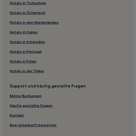
Hotels in Tschechien
Ferienwohnungen in Elkhart Lake
Hotels in Österreich
Hotels mit Küchenzeile in Nekoosa
Hotels in den Niederlanden
Familien in Rothschild
Hotels in Italien
Familien in Sister Bay
Familien nahe Perrot State Park
Hotels in Schweden
Familien in Glendale
Hotels in Portugal
Günstige in Phillips
Hotels in Polen
Hotels mit Parkplatz in Phillips
Hotels in der Türkei
Günstige in Wisconsin Rapids
Support und häufig gestellte Fragen
Familien nahe Einkaufsstraße State Street
Meine Buchungen
Familien in Appleton
Hotels mit Pool nahe Atwater Park & Beach
Häufig gestellte Fragen
Hotels mit inbegriffenem Frühstück in Fort Atkinson
Kontakt
Hotels mit Parkplatz in Wauwatosa
Eine Unterkunft bewerten
Hotels mit inbegriffenem Frühstück in La Crosse