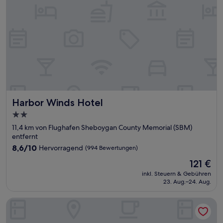
Harbor Winds Hotel
Harbor Winds Hotel
2.0-
Sterne-
11,4 km von Flughafen Sheboygan County Memorial (SBM)
Unterkunft
entfernt
8.6
8,6/10
Hervorragend
(994 Bewertungen)
von
Der
121 €
10,
Preis
Hervorragend,
inkl. Steuern & Gebühren
beträgt
23. Aug.–24. Aug.
(994
121 €
Bewertungen)
Super 8 by Wyndham Sheboygan WI