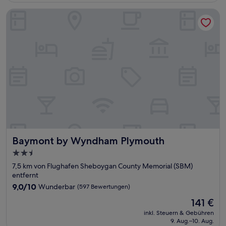
Bewertungen)
Baymont by Wyndham Plymouth
Baymont by Wyndham Plymouth
Baymont by Wyndham Plymouth
2.5-
Sterne-
7,5 km von Flughafen Sheboygan County Memorial (SBM)
Unterkunft
entfernt
9.0
9,0/10
Wunderbar
(597 Bewertungen)
von
Der
141 €
10,
Preis
Wunderbar,
inkl. Steuern & Gebühren
beträgt
9. Aug.–10. Aug.
(597