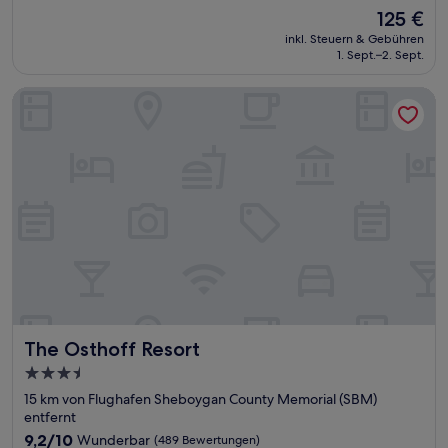
von
Der
125 €
10,
Preis
Hervorragend,
inkl. Steuern & Gebühren
beträgt
1. Sept.–2. Sept.
(1.066
125 €
Bewertungen)
The Osthoff Resort
The Osthoff Resort
The Osthoff Resort
3.5-
Sterne-
15 km von Flughafen Sheboygan County Memorial (SBM)
Unterkunft
entfernt
9.2
9,2/10
Wunderbar
(489 Bewertungen)