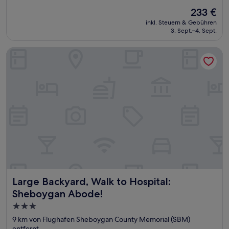
von
Der
233 €
10,
Preis
Wunderbar,
inkl. Steuern & Gebühren
beträgt
3. Sept.–4. Sept.
(489
233 €
Bewertungen)
Large Backyard, Walk to Hospital: Sheboygan Abode!
Large Backyard, Walk to Hospital: Sheboygan Abode!
Large Backyard, Walk to Hospital:
Sheboygan Abode!
3.0-
Sterne-
9 km von Flughafen Sheboygan County Memorial (SBM)
Unterkunft
entfernt