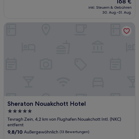
168 €
10,
Preis
Wunderbar,
inkl. Steuern & Gebühren
beträgt
30. Aug.–31. Aug.
(27
168 €
Bewertungen)
Sheraton Nouakchott Hotel
Sheraton Nouakchott Hotel
Sheraton Nouakchott Hotel
5.0-
Sterne-
Tevragh Zein, 4,2 km von Flughafen Nouakchott Intl. (NKC)
Unterkunft
entfernt
9.8
9,8/10
Außergewöhnlich
(13 Bewertungen)
von