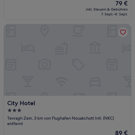
Der
79 €
Preis
inkl. Steuern & Gebühren
beträgt
7. Sept.–8. Sept.
79 €
City Hotel
City Hotel
City Hotel
3.0-
Sterne-
Tevragh Zein, 3 km von Flughafen Nouakchott Intl. (NKC)
Unterkunft
entfernt
Der
89 €