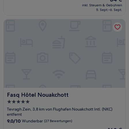
10,
Preis
Außergewöhnlich,
inkl. Steuern & Gebühren
beträgt
5. Sept.–6. Sept.
(2
34 €
Bewertungen)
Fasq Hôtel Nouakchott
Fasq Hôtel Nouakchott
Fasq Hôtel Nouakchott
5.0-
Sterne-
Tevragh Zein, 3,8 km von Flughafen Nouakchott Intl. (NKC)
Unterkunft
entfernt
9.0
9,0/10
Wunderbar
(27 Bewertungen)
von
Der