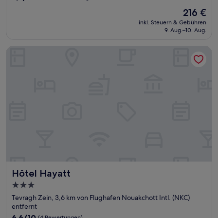
von
Der
216 €
10,
Preis
Gut,
inkl. Steuern & Gebühren
beträgt
9. Aug.–10. Aug.
(15
216 €
Bewertungen)
Hôtel Hayatt
Hôtel Hayatt
Hôtel Hayatt
3.0-
Sterne-
Tevragh Zein, 3,6 km von Flughafen Nouakchott Intl. (NKC)
Unterkunft
entfernt
6.6
6,6/10
(4 Bewertungen)