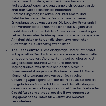
d
kostenlosen Frühstück, einschließlich umfassender
i
Frühstücksoptionen, und entspanne dich jederzeit an der
n
Snackbar. Gäste schätzen die modernen
e
Unterhaltungsmöglichkeiten, darunter Smart- und
i
Satellitenfernseher, die perfekt sind, um nach einem
n
Erkundungstag zu entspannen. Die Lage der Unterkunft in
e
den Vororten bietet einen friedlichen Rückzugsort und
m
bleibt dennoch nah an lokalen Attraktionen. Bewertungen
n
heben die einladende Atmosphäre und die hervorragenden
e
Annehmlichkeiten hervor, die einen unvergesslichen
u
Aufenthalt in Nouakchott gewährleisten.
e
W
The Best Centric
: Diese einzigartige Unterkunft richtet
n
i
sich speziell an Geschäftsreisende, die eine professionelle
F
r
Umgebung suchen. Die Unterkunft verfügt über ein gut
e
d
ausgestattetes Business Center und mehrere
n
i
Tagungsräume, was sie zu einer idealen Wahl für
s
n
Firmenveranstaltungen oder Konferenzen macht. Gäste
t
e
können eine konzentrierte Atmosphäre mit einem
e
i
Coworking Space genießen, der die Produktivität fördert.
r
n
Die gebotenen Annehmlichkeiten und Dienstleistungen
g
e
gewährleisten ein reibungsloses und effizientes Erlebnis für
e
m
Geschäftsreisende, wobei positive Bewertungen das
ö
n
Engagement des Hotels für Qualität und Komfort
f
e
hervorheben.
f
u