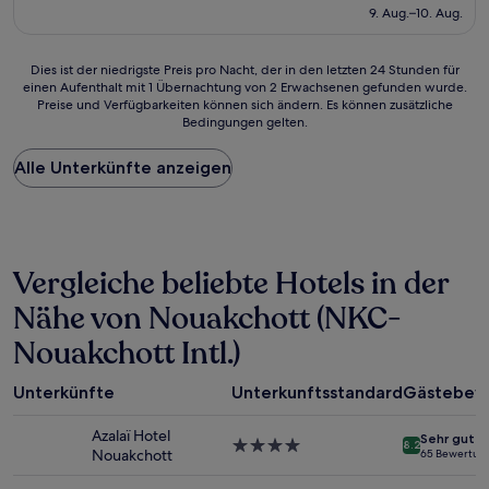
beträgt
9. Aug.–10. Aug.
70 €
Dies
Dies ist der niedrigste Preis pro Nacht, der in den letzten 24 Stunden für
einen Aufenthalt mit 1 Übernachtung von 2 Erwachsenen gefunden wurde.
ist
Preise und Verfügbarkeiten können sich ändern. Es können zusätzliche
der
Bedingungen gelten.
niedrigste
Preis
Alle Unterkünfte anzeigen
pro
Nacht,
der
in
den
letzten
Vergleiche beliebte Hotels in der
24 Stunden
für
Nähe von Nouakchott (NKC-
einen
Nouakchott Intl.)
Aufenthalt
mit
1 Übernachtung
Unterkünfte
Unterkunftsstandard
Gästebew
von
2 Erwachsenen
Azalaï Hotel
Sehr gut
gefunden
4.0-
8.2
Nouakchott
65 Bewertun
wurde.
Sterne-
Preise
Unterkunft