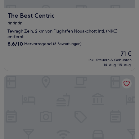
The Best Centric
The Best Centric
3.0-
Sterne-
Tevragh Zein, 2 km von Flughafen Nouakchott Intl. (NKC)
Unterkunft
entfernt
8.6
8,6/10
Hervorragend
(8 Bewertungen)
von
Der
71 €
10,
Preis
Hervorragend,
inkl. Steuern & Gebühren
beträgt
14. Aug.–15. Aug.
(8
71 €
Bewertungen)
MauriCenter Hotel