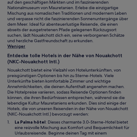
auf den geschäftigen Märkten und im faszinierenden
Nationalmuseum von Mauretanien. Erlebe die einzigartige
Mischung aus nomadischen Traditionen und modernem Leben
und verpasse nicht die faszinierenden Sonnenuntergänge über
dem Meer. Ideal für abenteuerlustige Reisende, die einen
abseits der ausgetretenen Pfade gelegenen Rückzugsort
suchen, lädt Nouakchott dich ein, seine verborgenen Schätze
und herzliche Gastfreundschaft zu erkunden.
Weniger
Entdecke tolle Hotels in der Nähe von Nouakchott
(NKC-Nouakchott Intl.)
Nouakchott bietet eine Vielzahl von Hotelunterkünften, von
preisgünstigen Optionen bis hin zu Sterne-Hotels. Viele
Unterkünfte bieten komfortable Zimmer und wichtige
Annehmlichkeiten, die deinen Aufenthalt angenehm machen.
Die Hotelpreise variieren, sodass Reisende Optionen finden
können, die ihren Bedürfnissen entsprechen, während sie die
lebendige Kultur Mauretaniens erkunden. Dies sind einige der
Hotels, die von unseren Reisenden in der Nähe von Nouakchott
(NKC-Nouakchott Intl.) bevorzugt werden:
W
La Palma hôtel
: Dieses charmante 3.0-Sterne-Hotel bietet
i
eine reizvolle Mischung aus Komfort und Bequemlichkeit für
r
Urlaubsreisende. Beginne deinen Tag mit einem