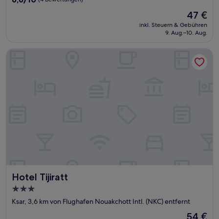
von
Der
47 €
10,
Preis
(4
inkl. Steuern & Gebühren
beträgt
9. Aug.–10. Aug.
Bewertungen)
47 €
Hotel Tijiratt
Hotel Tijiratt
Hotel Tijiratt
3.0-
Sterne-
Ksar, 3,6 km von Flughafen Nouakchott Intl. (NKC) entfernt
Unterkunft
Der
54 €