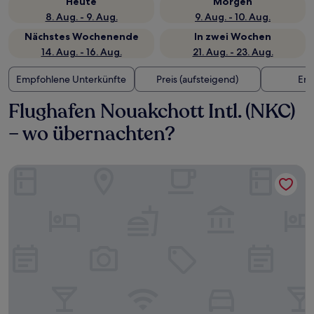
Heute
Morgen
8. Aug. - 9. Aug.
9. Aug. - 10. Aug.
Nächstes Wochenende
In zwei Wochen
14. Aug. - 16. Aug.
21. Aug. - 23. Aug.
Empfohlene Unterkünfte
Preis (aufsteigend)
Ent
Flughafen Nouakchott Intl. (NKC)
– wo übernachten?
The Best Centric