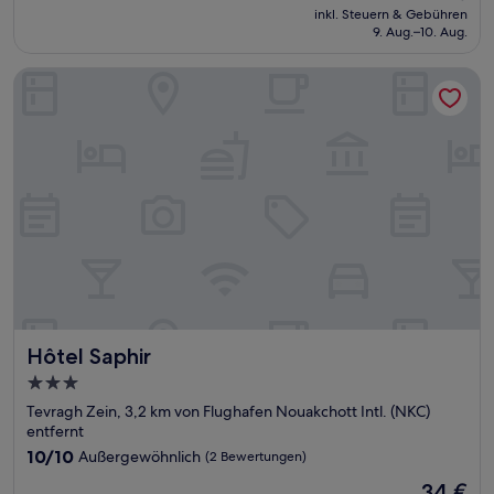
Preis
inkl. Steuern & Gebühren
beträgt
9. Aug.–10. Aug.
89 €
Hôtel Saphir
Hôtel Saphir
Hôtel Saphir
3.0-
Sterne-
Tevragh Zein, 3,2 km von Flughafen Nouakchott Intl. (NKC)
Unterkunft
entfernt
10.0
10/10
Außergewöhnlich
(2 Bewertungen)
von
Der
34 €