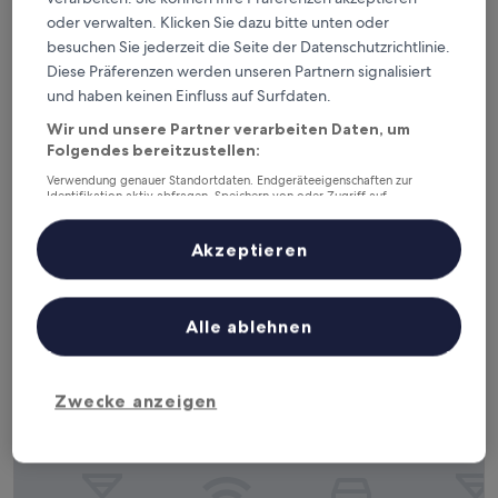
oder verwalten. Klicken Sie dazu bitte unten oder
besuchen Sie jederzeit die Seite der Datenschutzrichtlinie.
Azalaï Hotel Nouakchott
Azalaï Hotel Nouakchott
Diese Präferenzen werden unseren Partnern signalisiert
4.0-
und haben keinen Einfluss auf Surfdaten.
Sterne-
Tevragh Zein, 2,6 km von Flughafen Nouakchott Intl. (NKC)
Wir und unsere Partner verarbeiten Daten, um
Unterkunft
entfernt
Folgendes bereitzustellen:
8.2
8,2/10
Sehr gut
(65 Bewertungen)
Verwendung genauer Standortdaten. Endgeräteeigenschaften zur
von
Identifikation aktiv abfragen. Speichern von oder Zugriff auf
Der
79 €
10,
Informationen auf einem Endgerät. Personalisierte Werbung und
Preis
Sehr
inkl. Steuern & Gebühren
Inhalte, Messung von Werbeleistung und der Performance von Inhalten,
beträgt
14. Aug.–15. Aug.
Zielgruppenforschung sowie Entwicklung und Verbesserung von
gut,
Akzeptieren
79 €
Angeboten.
(65
Liste der Partner (Lieferanten)
Bewertungen)
Hotel Hayatt
Alle ablehnen
Zwecke anzeigen