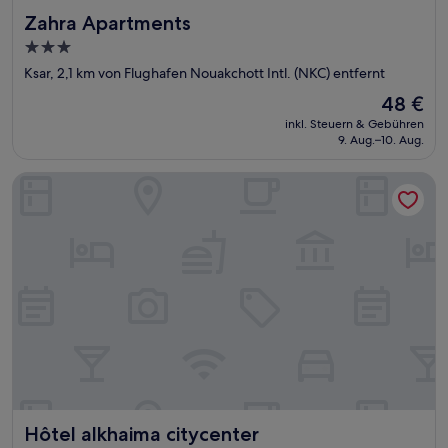
Zahra Apartments
Zahra Apartments
3.0-
Sterne-
Ksar, 2,1 km von Flughafen Nouakchott Intl. (NKC) entfernt
Unterkunft
Der
48 €
Preis
inkl. Steuern & Gebühren
beträgt
9. Aug.–10. Aug.
48 €
Hôtel alkhaima citycenter
Hôtel alkhaima citycenter
Hôtel alkhaima citycenter