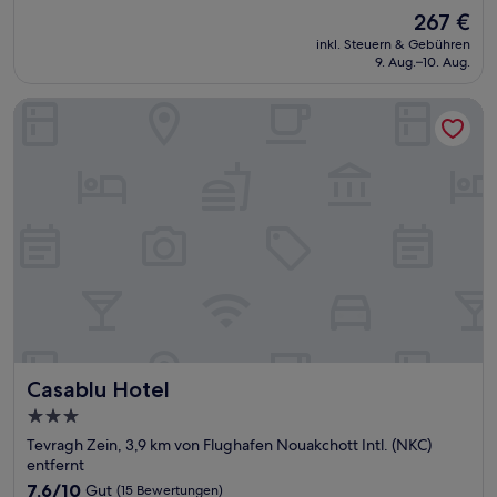
von
Der
267 €
10,
Preis
Gut,
inkl. Steuern & Gebühren
beträgt
9. Aug.–10. Aug.
(22
267 €
Bewertungen)
Casablu Hotel
Casablu Hotel
Casablu Hotel
3.0-
Sterne-
Tevragh Zein, 3,9 km von Flughafen Nouakchott Intl. (NKC)
Unterkunft
entfernt
7.6
7,6/10
Gut
(15 Bewertungen)