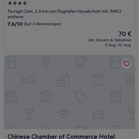
4.0-
Sterne-
Tevragh Zein, 2,6 km von Flughafen Nouakchott Intl. (NKC)
Unterkunft
entfernt
7.6
7,6/10
Gut
(4 Bewertungen)
von
Der
70 €
10,
Preis
Gut,
inkl. Steuern & Gebühren
beträgt
9. Aug.–10. Aug.
(4
70 €
Bewertungen)
Chinese Chamber of Commerce Hotel
Chinese Chamber of Commerce Hotel
Chinese Chamber of Commerce Hotel