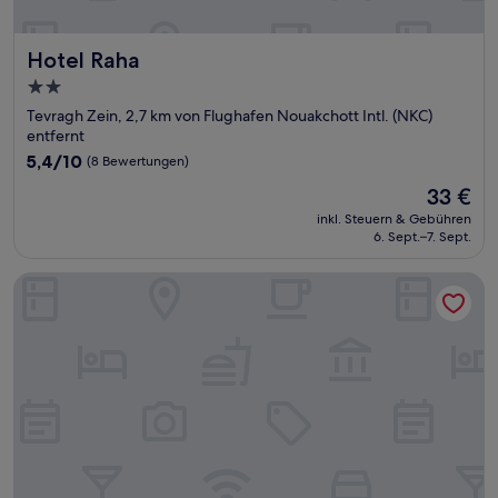
Hotel Raha
Hotel Raha
2.0-
Sterne-
Tevragh Zein, 2,7 km von Flughafen Nouakchott Intl. (NKC)
Unterkunft
entfernt
5.4
5,4/10
(8 Bewertungen)
von
Der
33 €
10,
Preis
(8
inkl. Steuern & Gebühren
beträgt
6. Sept.–7. Sept.
Bewertungen)
33 €
HOTEL EL KHATER