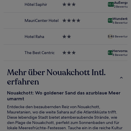
Außergew
und
Hôtel Saphir
3.0-
10.0
2 Bewertun
Verfügbarkeiten
Sterne-
können
Unterkunft
Wunderba
sich
MauriCenter Hotel
4.0-
9.0
6 Bewertung
ändern.
Sterne-
Es
Unterkunft
können
Hotel Raha
2.0-
5.4
8 Bewertung
zusätzliche
Sterne-
Bedingungen
Unterkunft
gelten.
Hervorrag
The Best Centric
3.0-
8.6
8 Bewertung
Sterne-
Unterkunft
Mehr über Nouakchott Intl.
erfahren
Nouakchott: Wo goldener Sand das azurblaue Meer
umarmt
Entdecke den bezaubernden Reiz von Nouakchott,
Mauretanien, wo die weite Sahara auf die Atlantikküste trifft.
Diese lebendige Stadt bietet atemberaubende Strände, wie
den Plage de Nouakchott, perfekt zum Sonnenbaden und für
lokale Meeresfrüchte-Festessen. Tauche ein in die reiche Kultur