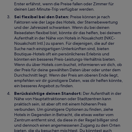
Erster erfährst, wenn die Preise fallen oder Zimmer für
deinen Last-Minute-Trip verfügbar werden.
Sei flexibel bei den Daten:
Preise können je nach
Faktoren wie der Lage des Hotels, der Sternebewertung
und der Jahreszeit schwanken. Wenn du bei deinen
Reisedaten flexibel bist, könnte dir das helfen, bei deinem
Aufenthalt in der Nähe von Hotels in Nouakchott (NKC-
Nouakchott Intl.) zu sparen. Für diejenigen, die auf der
Suche nach einzigartigen Unterkünften sind, bieten
Boutique-Hotels oft ein persönlicheres Erlebnis und
könnten ein besseres Preis-Leistungs-Verhältnis bieten.
Wenn du über Hotels.com buchst, informieren wir dich, ob
der Preis für deine gewählten Daten über oder unter dem
Durchschnitt liegt. Wenn der Preis am oberen Ende liegt,
empfehlen wir dir günstigere Daten, was dir helfen könnte,
ein besseres Angebot zu finden.
Berücksichtige deinen Standort:
Der Aufenthalt in der
Nähe von Hauptattraktionen oder Stadtzentren kann
praktisch sein, ist aber oft mit einem höheren Preis
verbunden. Um günstigere Optionen zu finden, ziehe
Hotels in Gegenden in Betracht, die etwas weiter vom
Zentrum entfernt sind, da diese in der Regel billiger sind
und dennoch einen angemessenen Zugang zu den Orten
bieten, die du besuchen möchtest. Du könntest auch