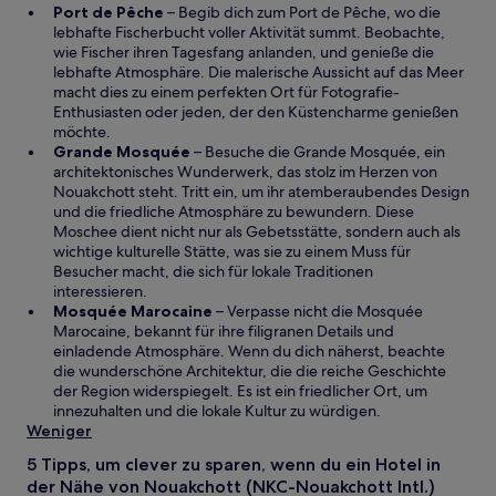
ö
W
Port de Pêche
– Begib dich zum Port de Pêche, wo die
f
i
lebhafte Fischerbucht voller Aktivität summt. Beobachte,
f
r
wie Fischer ihren Tagesfang anlanden, und genieße die
n
d
lebhafte Atmosphäre. Die malerische Aussicht auf das Meer
e
i
macht dies zu einem perfekten Ort für Fotografie-
t
n
Enthusiasten oder jeden, der den Küstencharme genießen
e
möchte.
i
W
Grande Mosquée
– Besuche die Grande Mosquée, ein
n
i
architektonisches Wunderwerk, das stolz im Herzen von
e
r
Nouakchott steht. Tritt ein, um ihr atemberaubendes Design
m
d
und die friedliche Atmosphäre zu bewundern. Diese
n
i
Moschee dient nicht nur als Gebetsstätte, sondern auch als
e
n
wichtige kulturelle Stätte, was sie zu einem Muss für
u
e
Besucher macht, die sich für lokale Traditionen
e
i
interessieren.
n
n
W
Mosquée Marocaine
– Verpasse nicht die Mosquée
F
e
i
Marocaine, bekannt für ihre filigranen Details und
e
m
r
einladende Atmosphäre. Wenn du dich näherst, beachte
n
n
d
die wunderschöne Architektur, die die reiche Geschichte
s
e
i
der Region widerspiegelt. Es ist ein friedlicher Ort, um
t
u
n
innezuhalten und die lokale Kultur zu würdigen.
e
e
e
Weniger
r
n
i
5 Tipps, um clever zu sparen, wenn du ein Hotel in
g
F
n
der Nähe von Nouakchott (NKC-Nouakchott Intl.)
e
e
e