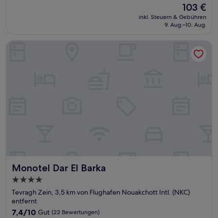
Der
103 €
10,
Preis
Sehr
inkl. Steuern & Gebühren
beträgt
9. Aug.–10. Aug.
gut,
103 €
(39
Bewertungen)
Monotel Dar El Barka
Monotel Dar El Barka
Monotel Dar El Barka
4.0-
Sterne-
Tevragh Zein, 3,5 km von Flughafen Nouakchott Intl. (NKC)
Unterkunft
entfernt
7.4
7,4/10
Gut
(22 Bewertungen)