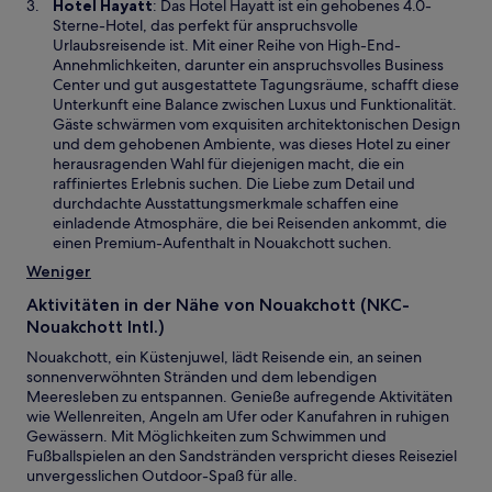
W
Hotel Hayatt
: Das Hotel Hayatt ist ein gehobenes 4.0-
n
e
i
Sterne-Hotel, das perfekt für anspruchsvolle
e
n
r
Urlaubsreisende ist. Mit einer Reihe von High-End-
t
F
d
Annehmlichkeiten, darunter ein anspruchsvolles Business
e
i
Center und gut ausgestattete Tagungsräume, schafft diese
n
n
Unterkunft eine Balance zwischen Luxus und Funktionalität.
s
e
Gäste schwärmen vom exquisiten architektonischen Design
t
i
und dem gehobenen Ambiente, was dieses Hotel zu einer
e
n
herausragenden Wahl für diejenigen macht, die ein
r
e
raffiniertes Erlebnis suchen. Die Liebe zum Detail und
g
m
durchdachte Ausstattungsmerkmale schaffen eine
e
n
einladende Atmosphäre, die bei Reisenden ankommt, die
ö
e
einen Premium-Aufenthalt in Nouakchott suchen.
f
u
Weniger
f
e
n
n
Aktivitäten in der Nähe von Nouakchott (NKC-
e
F
Nouakchott Intl.)
t
e
Nouakchott, ein Küstenjuwel, lädt Reisende ein, an seinen
n
sonnenverwöhnten Stränden und dem lebendigen
s
Meeresleben zu entspannen. Genieße aufregende Aktivitäten
t
wie Wellenreiten, Angeln am Ufer oder Kanufahren in ruhigen
e
Gewässern. Mit Möglichkeiten zum Schwimmen und
r
Fußballspielen an den Sandstränden verspricht dieses Reiseziel
g
unvergesslichen Outdoor-Spaß für alle.
e