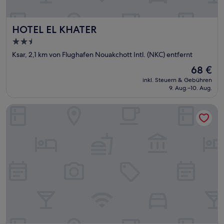
HOTEL EL KHATER
HOTEL EL KHATER
2.5-
Sterne-
Ksar, 2,1 km von Flughafen Nouakchott Intl. (NKC) entfernt
Unterkunft
Der
68 €
Preis
inkl. Steuern & Gebühren
beträgt
9. Aug.–10. Aug.
68 €
Zahra Apartments