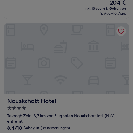
Der
204 €
10,
Preis
Außergewöhnlich,
inkl. Steuern & Gebühren
beträgt
9. Aug.–10. Aug.
(13
204 €
Bewertungen)
Nouakchott Hotel
Nouakchott Hotel
Nouakchott Hotel
4.0-
Sterne-
Tevragh Zein, 3,7 km von Flughafen Nouakchott Intl. (NKC)
Unterkunft
entfernt
8.4
8,4/10
Sehr gut
(39 Bewertungen)
von