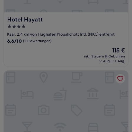
Hotel Hayatt
Hotel Hayatt
4.0-
Sterne-
Ksar, 2,4 km von Flughafen Nouakchott Intl. (NKC) entfernt
Unterkunft
6.6
6,6/10
(10 Bewertungen)
von
Der
115 €
10,
Preis
(10
inkl. Steuern & Gebühren
beträgt
9. Aug.–10. Aug.
Bewertungen)
115 €
Hotel Raha