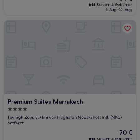
Preis
inkl. Steuern & Gebühren
beträgt
9. Aug.–10. Aug.
54 €
Premium Suites Marrakech
Premium Suites Marrakech
Premium Suites Marrakech
4.0-
Sterne-
Tevragh Zein, 3,7 km von Flughafen Nouakchott Intl. (NKC)
Unterkunft
entfernt
Der
70 €
Preis
inkl. Steuern & Gebühren