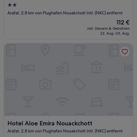
2.0-
Sterne-
Arafat, 2,8 km von Flughafen Nouakchott Intl. (NKC) entfernt
Unterkunft
Der
112 €
Preis
inkl. Steuern & Gebühren
beträgt
22. Aug.–23. Aug.
112 €
Hotel Aloe Emira Nouackchott
Hotel Aloe Emira Nouackchott
Hotel Aloe Emira Nouackchott
Arafat, 2,8 km von Flughafen Nouakchott Intl. (NKC) entfernt