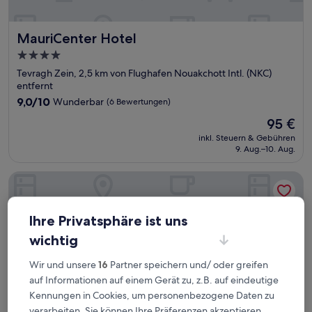
MauriCenter Hotel
MauriCenter Hotel
4.0-
Sterne-
Tevragh Zein, 2,5 km von Flughafen Nouakchott Intl. (NKC)
Unterkunft
entfernt
9.0
9,0/10
Wunderbar
(6 Bewertungen)
von
Der
95 €
10,
Preis
Wunderbar,
inkl. Steuern & Gebühren
beträgt
9. Aug.–10. Aug.
(6
95 €
Bewertungen)
Azalaï Hotel Nouakchott
Ihre Privatsphäre ist uns
wichtig
Wir und unsere
16
Partner speichern und/ oder greifen
auf Informationen auf einem Gerät zu, z.B. auf eindeutige
Kennungen in Cookies, um personenbezogene Daten zu
verarbeiten. Sie können Ihre Präferenzen akzeptieren