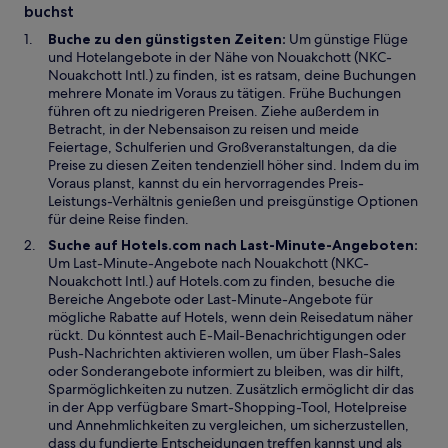
buchst
ö
n
m
f
s
n
Buche zu den günstigsten Zeiten:
Um günstige Flüge
f
t
e
und Hotelangebote in der Nähe von Nouakchott (NKC-
n
e
u
Nouakchott Intl.) zu finden, ist es ratsam, deine Buchungen
e
r
e
mehrere Monate im Voraus zu tätigen. Frühe Buchungen
t
g
n
führen oft zu niedrigeren Preisen. Ziehe außerdem in
e
F
Betracht, in der Nebensaison zu reisen und meide
ö
e
Feiertage, Schulferien und Großveranstaltungen, da die
f
n
Preise zu diesen Zeiten tendenziell höher sind. Indem du im
f
s
Voraus planst, kannst du ein hervorragendes Preis-
n
t
Leistungs-Verhältnis genießen und preisgünstige Optionen
e
e
für deine Reise finden.
t
r
Suche auf Hotels.com nach Last-Minute-Angeboten:
g
Um Last-Minute-Angebote nach Nouakchott (NKC-
e
Nouakchott Intl.) auf Hotels.com zu finden, besuche die
ö
Bereiche Angebote oder Last-Minute-Angebote für
f
mögliche Rabatte auf Hotels, wenn dein Reisedatum näher
f
rückt. Du könntest auch E-Mail-Benachrichtigungen oder
n
Push-Nachrichten aktivieren wollen, um über Flash-Sales
e
oder Sonderangebote informiert zu bleiben, was dir hilft,
t
Sparmöglichkeiten zu nutzen. Zusätzlich ermöglicht dir das
in der App verfügbare Smart-Shopping-Tool, Hotelpreise
und Annehmlichkeiten zu vergleichen, um sicherzustellen,
dass du fundierte Entscheidungen treffen kannst und als