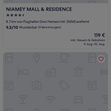
NIAMEY MALL & RESIDENCE
NIAMEY MALL & RESIDENCE
4.5-
Sterne-
8,7 km von Flughafen Diori Hamani Intl. (NIM) entfernt
Unterkunft
9.2
9,2/10
Wunderbar
(9 Bewertungen)
von
Der
119 €
10,
Preis
Wunderbar,
inkl. Steuern & Gebühren
beträgt
9. Aug.–10. Aug.
(9
119 €
Bewertungen)
Radisson Blu Hotel & Conference Center, Niamey