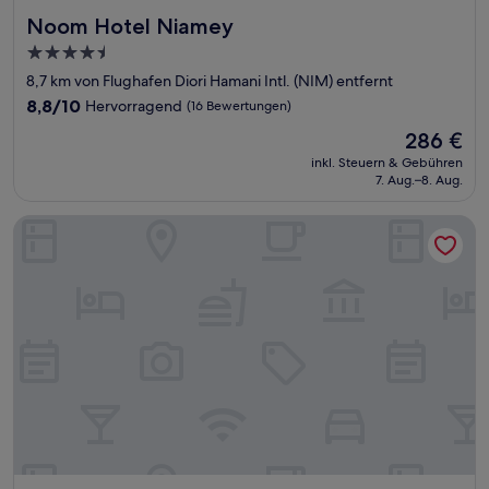
Noom Hotel Niamey
Noom Hotel Niamey
4.5-
Sterne-
8,7 km von Flughafen Diori Hamani Intl. (NIM) entfernt
Unterkunft
8.8
8,8/10
Hervorragend
(16 Bewertungen)
von
Der
286 €
10,
Preis
Hervorragend,
inkl. Steuern & Gebühren
beträgt
7. Aug.–8. Aug.
(16
286 €
Bewertungen)
Homeland Hotel