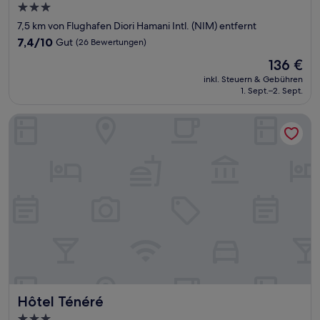
3.0-
Sterne-
7,5 km von Flughafen Diori Hamani Intl. (NIM) entfernt
Unterkunft
7.4
7,4/10
Gut
(26 Bewertungen)
von
Der
136 €
10,
Preis
Gut,
inkl. Steuern & Gebühren
beträgt
1. Sept.–2. Sept.
(26
136 €
Bewertungen)
Hôtel Ténéré
Hôtel Ténéré
Hôtel Ténéré
3.0-