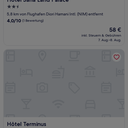
2.5-
Sterne-
5,8 km von Flughafen Diori Hamani Intl. (NIM) entfernt
Unterkunft
4.0
4,0/10
(1 Bewertung)
von
Der
58 €
10,
Preis
(1
inkl. Steuern & Gebühren
beträgt
7. Aug.–8. Aug.
Bewertung)
58 €
Hôtel Terminus
Hôtel Terminus
Hôtel Terminus