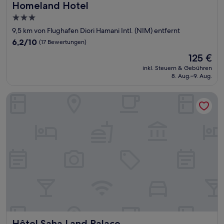
Homeland Hotel
Homeland Hotel
3.0-
Sterne-
9,5 km von Flughafen Diori Hamani Intl. (NIM) entfernt
Unterkunft
6.2
6,2/10
(17 Bewertungen)
von
Der
125 €
10,
Preis
(17
inkl. Steuern & Gebühren
beträgt
8. Aug.–9. Aug.
Bewertungen)
125 €
Hôtel Saha Land Palace
Hôtel Saha Land Palace
Hôtel Saha Land Palace