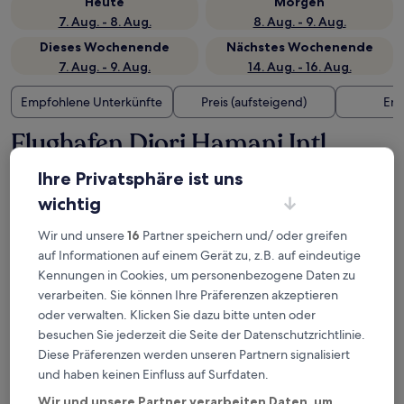
Heute
Morgen
7. Aug. - 8. Aug.
8. Aug. - 9. Aug.
Dieses Wochenende
Nächstes Wochenende
7. Aug. - 9. Aug.
14. Aug. - 16. Aug.
Empfohlene Unterkünfte
Preis (aufsteigend)
Ent
Flughafen Diori Hamani Intl.
(NIM) – wo übernachten?
Ihre Privatsphäre ist uns
wichtig
Hôtel Univers 3 Aéroport Luxe
Wir und unsere
16
Partner speichern und/ oder greifen
auf Informationen auf einem Gerät zu, z.B. auf eindeutige
Kennungen in Cookies, um personenbezogene Daten zu
verarbeiten. Sie können Ihre Präferenzen akzeptieren
oder verwalten. Klicken Sie dazu bitte unten oder
besuchen Sie jederzeit die Seite der Datenschutzrichtlinie.
Diese Präferenzen werden unseren Partnern signalisiert
und haben keinen Einfluss auf Surfdaten.
Wir und unsere Partner verarbeiten Daten, um