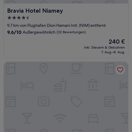
Bravia Hotel Niamey
Bravia Hotel Niamey
4.5-
Sterne-
9,7 km von Flughafen Diori Hamani Intl. (NIM) entfernt
Unterkunft
9.6
9,6/10
Außergewöhnlich
(32 Bewertungen)
von
Der
240 €
10,
Preis
Außergewöhnlich,
inkl. Steuern & Gebühren
beträgt
7. Aug.–8. Aug.
(32
240 €
Bewertungen)
Noom Hotel Niamey