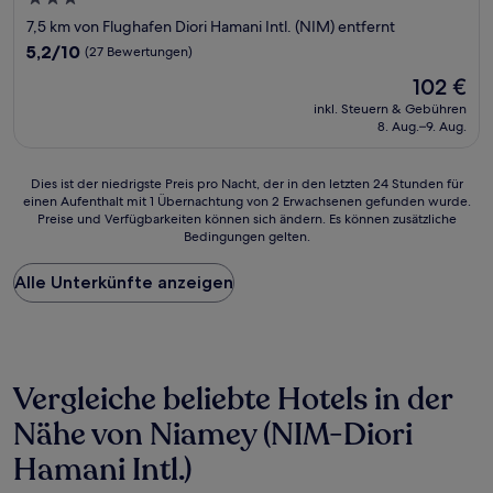
Sterne-
7,5 km von Flughafen Diori Hamani Intl. (NIM) entfernt
Unterkunft
5.2
5,2/10
(27 Bewertungen)
von
Der
102 €
10,
Preis
(27
inkl. Steuern & Gebühren
beträgt
8. Aug.–9. Aug.
Bewertungen)
102 €
Dies
Dies ist der niedrigste Preis pro Nacht, der in den letzten 24 Stunden für
einen Aufenthalt mit 1 Übernachtung von 2 Erwachsenen gefunden wurde.
ist
Preise und Verfügbarkeiten können sich ändern. Es können zusätzliche
der
Bedingungen gelten.
niedrigste
Preis
Alle Unterkünfte anzeigen
pro
Nacht,
der
in
den
letzten
Vergleiche beliebte Hotels in der
24 Stunden
für
Nähe von Niamey (NIM-Diori
einen
Hamani Intl.)
Aufenthalt
mit