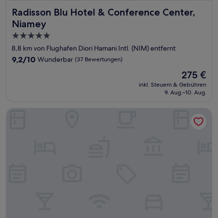
Radisson Blu Hotel & Conference Center, Niamey
Radisson Blu Hotel & Conference Center,
Niamey
5.0-
Sterne-
8,8 km von Flughafen Diori Hamani Intl. (NIM) entfernt
Unterkunft
9.2
9,2/10
Wunderbar
(37 Bewertungen)
von
Der
275 €
10,
Preis
Wunderbar,
inkl. Steuern & Gebühren
beträgt
9. Aug.–10. Aug.
(37
275 €
Bewertungen)
Bravia Hotel Niamey