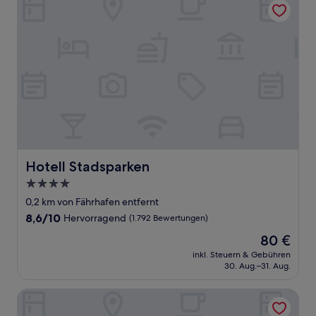
Hotell Stadsparken
Hotell Stadsparken
4.0-
Sterne-
0,2 km von Fährhafen entfernt
Unterkunft
8.6
8,6/10
Hervorragend
(1.792 Bewertungen)
von
Der
80 €
10,
Preis
Hervorragend,
inkl. Steuern & Gebühren
beträgt
30. Aug.–31. Aug.
(1.792
80 €
Bewertungen)
Scandic Go, Gasverksgatan 11