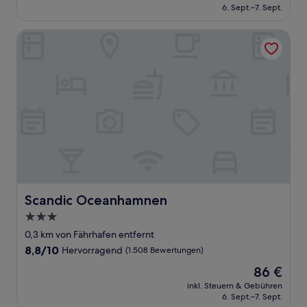
beträgt
6. Sept.–7. Sept.
(1.506
109 €
Bewertungen)
Scandic Oceanhamnen
Scandic Oceanhamnen
Scandic Oceanhamnen
3.0-
Sterne-
0,3 km von Fährhafen entfernt
Unterkunft
8.8
8,8/10
Hervorragend
(1.508 Bewertungen)
von
Der
86 €
10,
Preis
Hervorragend,
inkl. Steuern & Gebühren
beträgt
6. Sept.–7. Sept.
(1.508
86 €