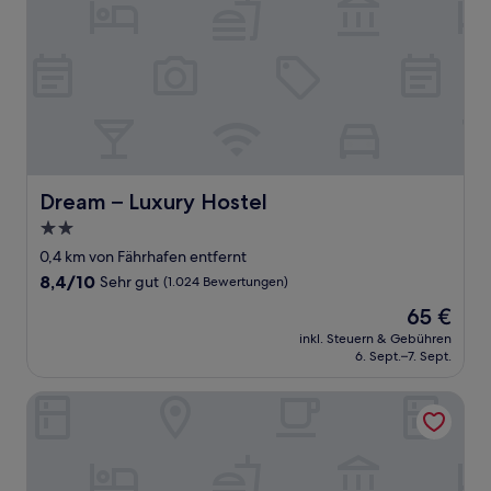
Dream – Luxury Hostel
Dream – Luxury Hostel
2.0-
Sterne-
0,4 km von Fährhafen entfernt
Unterkunft
8.4
8,4/10
Sehr gut
(1.024 Bewertungen)
von
Der
65 €
10,
Preis
Sehr
inkl. Steuern & Gebühren
beträgt
6. Sept.–7. Sept.
gut,
65 €
(1.024
Bewertungen)
Elite Hotel Marina Plaza