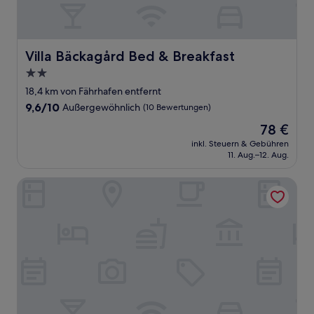
Villa Bäckagård Bed & Breakfast
Villa Bäckagård Bed & Breakfast
2.0-
Sterne-
18,4 km von Fährhafen entfernt
Unterkunft
9.6
9,6/10
Außergewöhnlich
(10 Bewertungen)
von
Der
78 €
10,
Preis
Außergewöhnlich,
inkl. Steuern & Gebühren
beträgt
11. Aug.–12. Aug.
(10
78 €
Bewertungen)
Hotel Villa Brinkly