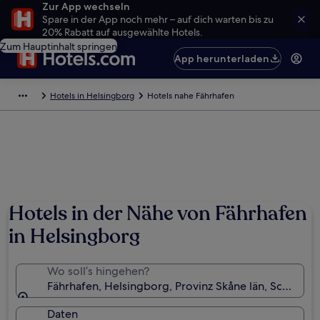
Zur App wechseln
Spare in der App noch mehr – auf dich warten bis zu
20% Rabatt auf ausgewählte Hotels.
Zum Hauptinhalt springen
App herunterladen
Hotels in Helsingborg
Hotels nahe Fährhafen
Hotels in der Nähe von Fährhafen
in Helsingborg
Wo soll’s hingehen?
Fährhafen, Helsingborg, Provinz Skåne län, Schwede
Daten