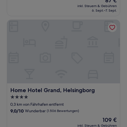
87 €
10,
Preis
Wunderbar,
inkl. Steuern & Gebühren
beträgt
6. Sept.–7. Sept.
(2.023
87 €
Bewertungen)
Home Hotel Grand, Helsingborg
Home Hotel Grand, Helsingborg
Home Hotel Grand, Helsingborg
4.0-
Sterne-
0,3 km von Fährhafen entfernt
Unterkunft
9.0
9,0/10
Wunderbar
(1.506 Bewertungen)
von
Der
109 €
10,
Preis
Wunderbar,
inkl. Steuern & Gebühren