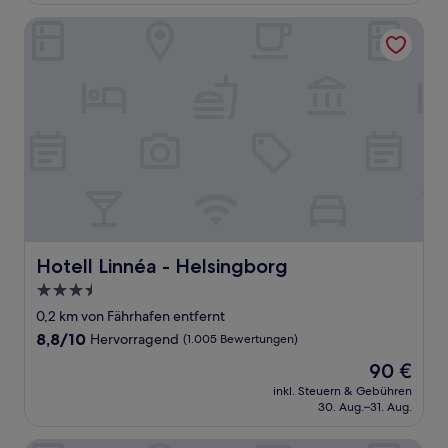
Bewertungen)
Hotell Linnéa - Helsingborg
Hotell Linnéa - Helsingborg
Hotell Linnéa - Helsingborg
3.5-
Sterne-
0,2 km von Fährhafen entfernt
Unterkunft
8.8
8,8/10
Hervorragend
(1.005 Bewertungen)
von
Der
90 €
10,
Preis
Hervorragend,
inkl. Steuern & Gebühren
beträgt
30. Aug.–31. Aug.
(1.005
90 €
Bewertungen)