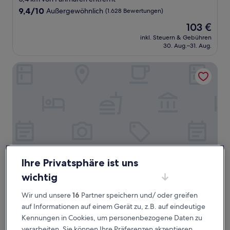
Unterkunft
9.4
9,4/10
Außergewöhnlich
(1.628 Bewertungen)
von
Der
103 €
10,
Preis
Außergewöhnlich,
inkl. Steuern & Gebühren
beträgt
30. Aug.–31. Aug.
(1.628
103 €
Bewertungen)
Elite Hotel Mollberg
Ihre Privatsphäre ist uns
wichtig
Elite Hotel Mollberg
Elite Hotel Mollberg
Wir und unsere
16
Partner speichern und/ oder greifen
4.0-
auf Informationen auf einem Gerät zu, z.B. auf eindeutige
Sterne-
0,4 km von Fährhafen entfernt
Kennungen in Cookies, um personenbezogene Daten zu
Unterkunft
9.2
9,2/10
Wunderbar
(1.406 Bewertungen)
verarbeiten. Sie können Ihre Präferenzen akzeptieren