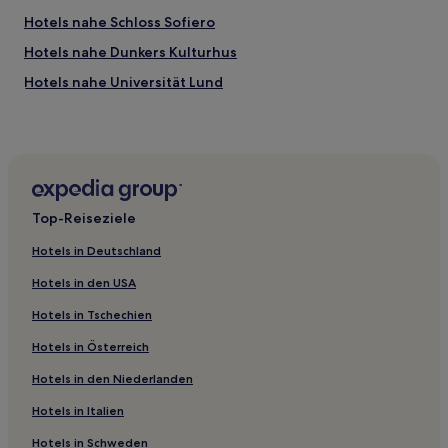
Hotels nahe Schloss Sofiero
Hotels nahe Dunkers Kulturhus
Hotels nahe Universität Lund
Hotels nahe Viking Beach
Hotels nahe Helsingborg Hauptbahnhof
Hotels nahe Rathaus
Hotels nahe Rathaus
Top-Reiseziele
Hotels nahe Stadion Idrottens Hus
Hotels in Deutschland
Hotels nahe Ramlösa-Quelle
Hotels in den USA
Hotels nahe Bahnhof Helsingborg Maria
Hotels in Tschechien
Hotels nahe Pålsjöbaden
Hotels in Österreich
Hotels nahe Stortorget
Hotels in den Niederlanden
Hotels nahe Knähakenbadet - Naturistenstrand
Hotels nahe Gustav-Aldof-Kirche
Hotels in Italien
Hotels nahe Tropical Beach
Hotels in Schweden