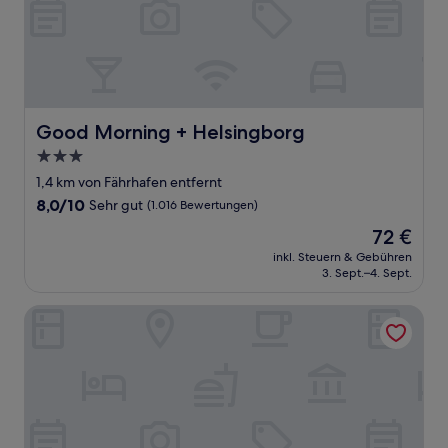
Good Morning + Helsingborg
Good Morning + Helsingborg
3.0-
Sterne-
1,4 km von Fährhafen entfernt
Unterkunft
8.0
8,0/10
Sehr gut
(1.016 Bewertungen)
von
Der
72 €
10,
Preis
Sehr
inkl. Steuern & Gebühren
beträgt
3. Sept.–4. Sept.
gut,
72 €
(1.016
Bewertungen)
H5 Hotel