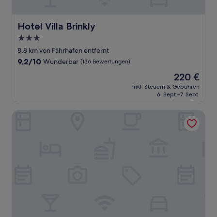
Hotel Villa Brinkly
Hotel Villa Brinkly
3.0-
Sterne-
8,8 km von Fährhafen entfernt
Unterkunft
9.2
9,2/10
Wunderbar
(136 Bewertungen)
von
Der
220 €
10,
Preis
Wunderbar,
inkl. Steuern & Gebühren
beträgt
6. Sept.–7. Sept.
(136
220 €
Bewertungen)
Södersens Golf Lodge