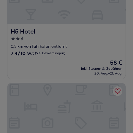
H5 Hotel
H5 Hotel
2.5-
Sterne-
0,3 km von Fährhafen entfernt
Unterkunft
7.4
7,4/10
Gut
(971 Bewertungen)
von
Der
58 €
10,
Preis
Gut,
inkl. Steuern & Gebühren
beträgt
20. Aug.–21. Aug.
(971
58 €
Bewertungen)
Villa Bäckagård Bed & Breakfast