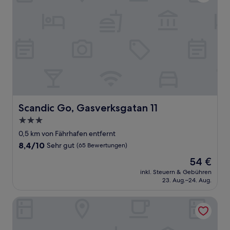
Scandic Go, Gasverksgatan 11
Scandic Go, Gasverksgatan 11
3.0-
Sterne-
0,5 km von Fährhafen entfernt
Unterkunft
8.4
8,4/10
Sehr gut
(65 Bewertungen)
von
Der
54 €
10,
Preis
Sehr
inkl. Steuern & Gebühren
beträgt
23. Aug.–24. Aug.
gut,
54 €
(65
Bewertungen)
Dream – Luxury Hostel