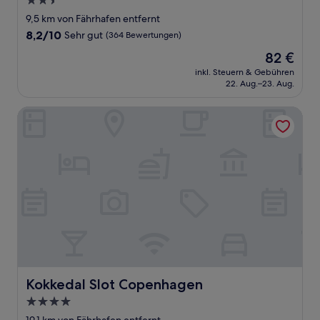
2.5-
Sterne-
9,5 km von Fährhafen entfernt
Unterkunft
8.2
8,2/10
Sehr gut
(364 Bewertungen)
von
Der
82 €
10,
Preis
Sehr
inkl. Steuern & Gebühren
beträgt
22. Aug.–23. Aug.
gut,
82 €
(364
Bewertungen)
Kokkedal Slot Copenhagen
Kokkedal Slot Copenhagen
Kokkedal Slot Copenhagen
4.0-
Sterne-