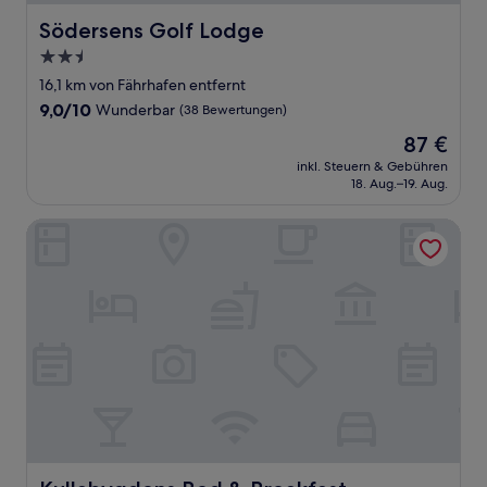
Södersens Golf Lodge
Södersens Golf Lodge
2.5-
Sterne-
16,1 km von Fährhafen entfernt
Unterkunft
9.0
9,0/10
Wunderbar
(38 Bewertungen)
von
Der
87 €
10,
Preis
Wunderbar,
inkl. Steuern & Gebühren
beträgt
18. Aug.–19. Aug.
(38
87 €
Bewertungen)
Kullabygdens Bed & Breakfast
Kullabygdens Bed & Breakfast