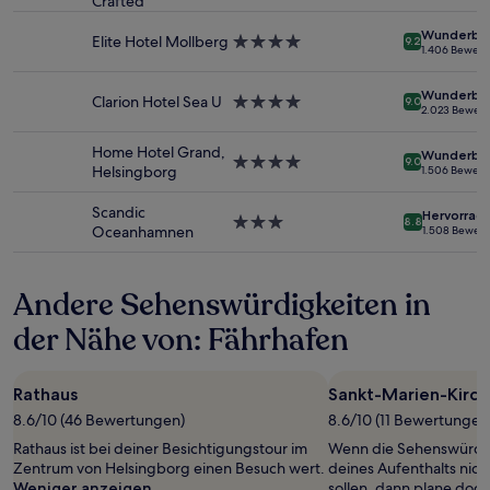
von
Crafted
Sterne-
2 Erwachsenen
Unterkunft
Wunderba
gefunden
Elite Hotel Mollberg
4.0-
9.2
1.406 Bewer
wurde.
Sterne-
Preise
Unterkunft
Wunderba
und
Clarion Hotel Sea U
4.0-
9.0
2.023 Bewer
Verfügbarkeiten
Sterne-
können
Unterkunft
Home Hotel Grand,
Wunderba
sich
4.0-
9.0
Helsingborg
1.506 Bewer
ändern.
Sterne-
Es
Unterkunft
Scandic
Hervorrag
können
3.0-
8.8
Oceanhamnen
1.508 Bewer
zusätzliche
Sterne-
Bedingungen
Unterkunft
gelten.
Andere Sehenswürdigkeiten in
der Nähe von: Fährhafen
Rathaus
Sankt-Marien-Kirch
8.6/10 (46 Bewertungen)
8.6/10 (11 Bewertungen
Rathaus ist bei deiner Besichtigungstour im
Wenn die Sehenswürdi
Zentrum von Helsingborg einen Besuch wert.
deines Aufenthalts nic
Weniger anzeigen
sollen, dann plane doch