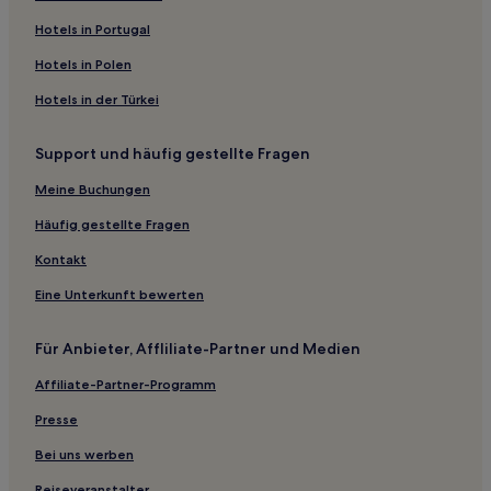
Hotels nahe Tropikariet
Hotels in Portugal
Hotels nahe Bahnhof Knutpunkten
Hotels in Polen
Hotels nahe Raa Vallar
Hotels in der Türkei
Helsingborg Hotels
Support und häufig gestellte Fragen
Hotels nahe Fria Bad
Hotels nahe Sankt-Marien-Kirche
Meine Buchungen
Hotels nahe Marienkirche
Häufig gestellte Fragen
Hotels nahe Fredriksdals Freilichtmuseum
Kontakt
Hotels nahe Olympiastadion
Eine Unterkunft bewerten
Hotels nahe Nordhafen
Für Anbieter, Affliliate-Partner und Medien
Hotels nahe Vasatorps Golfklubb
Affiliate-Partner-Programm
Hotels nahe Karnan
B&B in Ystad
Presse
B&B in Lund
Bei uns werben
4-Sterne-Hotels in Centrum
Reiseveranstalter