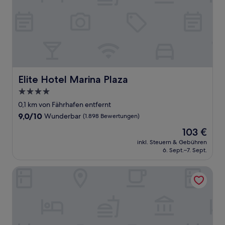
Elite Hotel Marina Plaza
Elite Hotel Marina Plaza
4.0-
Sterne-
0,1 km von Fährhafen entfernt
Unterkunft
9.0
9,0/10
Wunderbar
(1.898 Bewertungen)
von
Der
103 €
10,
Preis
Wunderbar,
inkl. Steuern & Gebühren
beträgt
6. Sept.–7. Sept.
(1.898
103 €
Bewertungen)
Good Morning + Helsingborg