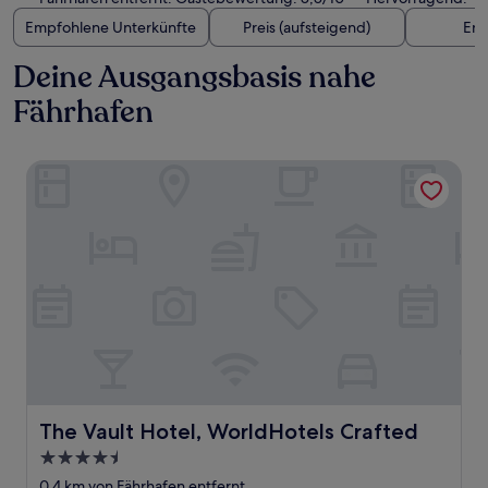
Empfohlene Unterkünfte
Preis (aufsteigend)
Ent
Deine Ausgangsbasis nahe
Fährhafen
The Vault Hotel, WorldHotels Crafted
The Vault Hotel, WorldHotels Crafted
The Vault Hotel, WorldHotels Crafted
4.5-
Sterne-
0,4 km von Fährhafen entfernt