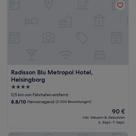
Radisson Blu Metropol Hotel, Helsingborg
Radisson Blu Metropol Hotel,
Helsingborg
4.0-
Sterne-
0,5 km von Fährhafen entfernt
Unterkunft
8.8
8,8/10
Hervorragend
(2.003 Bewertungen)
von
Der
90 €
10,
Preis
Hervorragend,
inkl. Steuern & Gebühren
beträgt
6. Sept.–7. Sept.
(2.003
90 €
Bewertungen)
Hotell Stadsparken