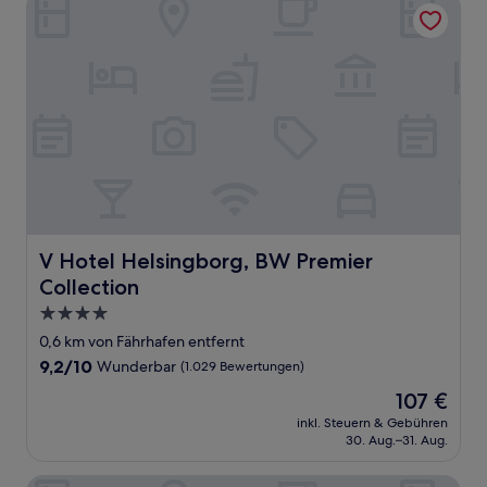
V Hotel Helsingborg, BW Premier Collection
V Hotel Helsingborg, BW Premier Collection
V Hotel Helsingborg, BW Premier
Collection
4.0-
Sterne-
0,6 km von Fährhafen entfernt
Unterkunft
9.2
9,2/10
Wunderbar
(1.029 Bewertungen)
von
Der
107 €
10,
Preis
Wunderbar,
inkl. Steuern & Gebühren
beträgt
30. Aug.–31. Aug.
(1.029
107 €
Bewertungen)
Radisson Blu Metropol Hotel, Helsingborg