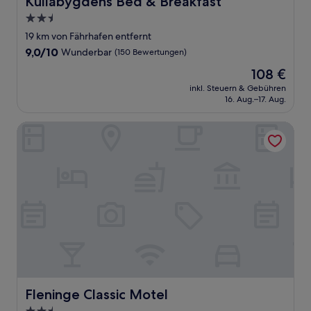
Kullabygdens Bed & Breakfast
2.5-
Sterne-
19 km von Fährhafen entfernt
Unterkunft
9.0
9,0/10
Wunderbar
(150 Bewertungen)
von
Der
108 €
10,
Preis
Wunderbar,
inkl. Steuern & Gebühren
beträgt
16. Aug.–17. Aug.
(150
108 €
Bewertungen)
Fleninge Classic Motel
Fleninge Classic Motel
Fleninge Classic Motel