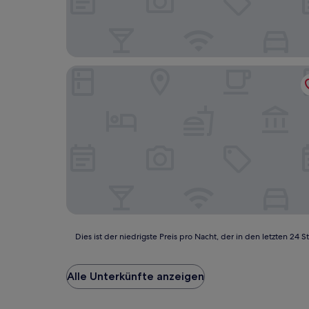
LA TOUR DES LYS
Dies
Dies ist der niedrigste Preis pro Nacht, der in den letzten 
ist
der
niedrigste
Alle Unterkünfte anzeigen
Preis
pro