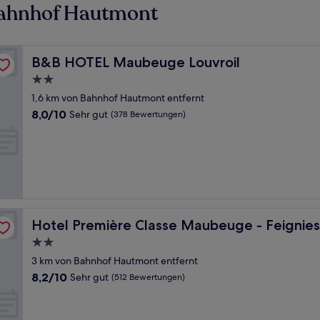
Bahnhof Hautmont
B&B HOTEL Maubeuge Louvroil
B&B HOTEL Maubeuge Louvroil
2.0-
Sterne-
1,6 km von Bahnhof Hautmont entfernt
Unterkunft
8.0
8,0/10
Sehr gut
(378 Bewertungen)
von
10,
Sehr
gut,
(378
Bewertungen)
Hotel Première Classe Maubeuge - Feignies
Hotel Première Classe Maubeuge - Feignies
2.0-
Sterne-
3 km von Bahnhof Hautmont entfernt
Unterkunft
8.2
8,2/10
Sehr gut
(512 Bewertungen)
von
10,
Sehr