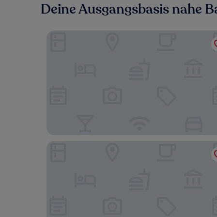
Deine Ausgangsbasis nahe 
B&B HOTEL Maubeuge Louvroil
Hotel Première Classe Maubeuge - Feignies