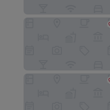
Best Western l'Atelier 117
B&B HOTEL Maubeuge Gare