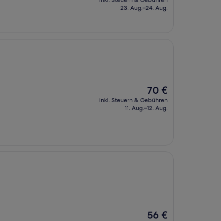
inkl. Steuern & Gebühren
beträgt
23. Aug.–24. Aug.
65 €
Der
70 €
Preis
inkl. Steuern & Gebühren
beträgt
11. Aug.–12. Aug.
70 €
Der
56 €