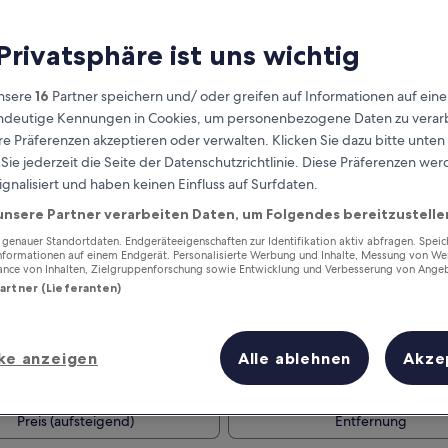
 Privatsphäre ist uns wichtig
nsere
16
Partner speichern und/ oder greifen auf Informationen auf ein
eindeutige Kennungen in Cookies, um personenbezogene Daten zu verarb
e Präferenzen akzeptieren oder verwalten. Klicken Sie dazu bitte unten
ie jederzeit die Seite der Datenschutzrichtlinie. Diese Präferenzen we
ignalisiert und haben keinen Einfluss auf Surfdaten.
unsere Partner verarbeiten Daten, um Folgendes bereitzustelle
Verdiene Prämien für jede
enauer Standortdaten. Endgeräteeigenschaften zur Identifikation aktiv abfragen. Spei
wahrgenommene Übernachtung
Informationen auf einem Endgerät. Personalisierte Werbung und Inhalte, Messung von We
ance von Inhalten, Zielgruppenforschung sowie Entwicklung und Verbesserung von Ange
Partner (Lieferanten)
ke anzeigen
Alle ablehnen
Akze
Morgen
Dieses Wochenende
11. Aug. - 12. Aug.
14. Aug. - 16. Aug.
Preis (aufsteigend)
Entfernung