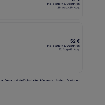
Preis
inkl. Steuern & Gebühren
beträgt
28. Aug.–29. Aug.
61 €
Der
52 €
Preis
inkl. Steuern & Gebühren
beträgt
17. Aug.–18. Aug.
52 €
rde. Preise und Verfügbarkeiten können sich ändern. Es können