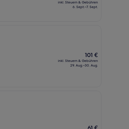
Preis
inkl. Steuern & Gebühren
beträgt
6. Sept.–7. Sept.
56 €
Der
101 €
Preis
inkl. Steuern & Gebühren
beträgt
29. Aug.–30. Aug.
101 €
Der
61 €