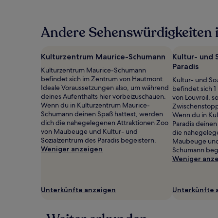
Nacht,
der
in
Andere Sehenswürdigkeiten 
den
letzten
24 Stunden
für
Kulturzentrum Maurice-Schumann
Kultur- und 
einen
Paradis
Kulturzentrum Maurice-Schumann
Aufenthalt
befindet sich im Zentrum von Hautmont.
Kultur- und So
mit
Ideale Voraussetzungen also, um während
befindet sich 
1 Übernachtung
deines Aufenthalts hier vorbeizuschauen.
von Louvroil, s
von
Wenn du in Kulturzentrum Maurice-
Zwischenstopp 
2 Erwachsenen
Schumann deinen Spaß hattest, werden
Wenn du in Kul
gefunden
dich die nahegelegenen Attraktionen Zoo
Paradis deinen
wurde.
von Maubeuge und Kultur- und
die nahegeleg
Preise
Sozialzentrum des Paradis begeistern.
Maubeuge und 
und
Weniger anzeigen
Schumann bege
Verfügbarkeiten
Weniger anz
können
sich
ändern.
Es
Unterkünfte anzeigen
Unterkünfte 
können
zusätzliche
Bedingungen