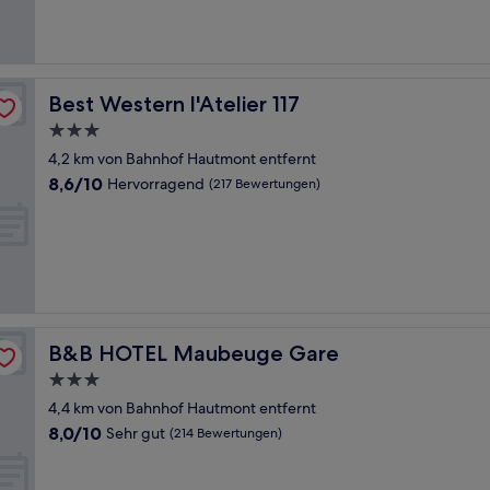
gut,
(512
Bewertungen)
Best Western l'Atelier 117
Best Western l'Atelier 117
3.0-
Sterne-
4,2 km von Bahnhof Hautmont entfernt
Unterkunft
8.6
8,6/10
Hervorragend
(217 Bewertungen)
von
10,
Hervorragend,
(217
Bewertungen)
B&B HOTEL Maubeuge Gare
B&B HOTEL Maubeuge Gare
3.0-
Sterne-
4,4 km von Bahnhof Hautmont entfernt
Unterkunft
8.0
8,0/10
Sehr gut
(214 Bewertungen)
von
10,