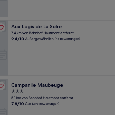
Sehr
gut,
(214
Bewertungen)
Aux Logis de La Solre
Aux Logis de La Solre
7,4 km von Bahnhof Hautmont entfernt
9.4
9,4/10
Außergewöhnlich
(43 Bewertungen)
von
10,
Außergewöhnlich,
(43
Bewertungen)
Campanile Maubeuge
Campanile Maubeuge
3.0-
Sterne-
5,1 km von Bahnhof Hautmont entfernt
Unterkunft
7.8
7,8/10
Gut
(396 Bewertungen)
von
10,