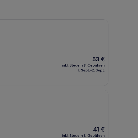
Der
53 €
Preis
inkl. Steuern & Gebühren
beträgt
1. Sept.–2. Sept.
53 €
Der
41 €
Preis
inkl. Steuern & Gebühren