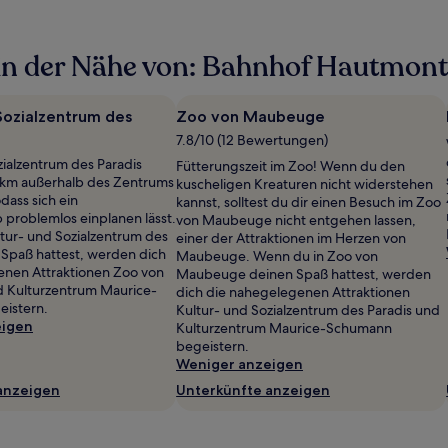
in der Nähe von: Bahnhof Hautmont
Sozialzentrum des
Zoo von Maubeuge
7.8/10 (12 Bewertungen)
zialzentrum des Paradis
Fütterungszeit im Zoo! Wenn du den
1 km außerhalb des Zentrums
kuscheligen Kreaturen nicht widerstehen
odass sich ein
kannst, solltest du dir einen Besuch im Zoo
problemlos einplanen lässt.
von Maubeuge nicht entgehen lassen,
tur- und Sozialzentrum des
einer der Attraktionen im Herzen von
 Spaß hattest, werden dich
Maubeuge. Wenn du in Zoo von
enen Attraktionen Zoo von
Maubeuge deinen Spaß hattest, werden
Kulturzentrum Maurice-
dich die nahegelegenen Attraktionen
istern.
Kultur- und Sozialzentrum des Paradis und
eigen
Kulturzentrum Maurice-Schumann
begeistern.
Weniger anzeigen
anzeigen
Unterkünfte anzeigen