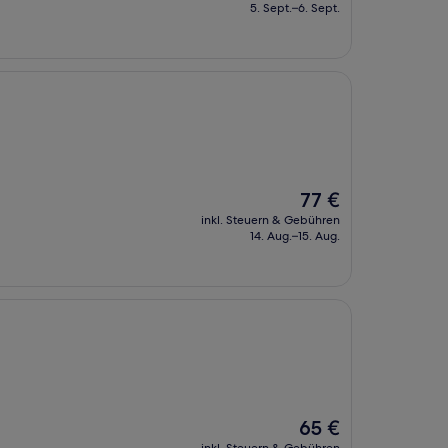
beträgt
5. Sept.–6. Sept.
41 €
Der
77 €
Preis
inkl. Steuern & Gebühren
beträgt
14. Aug.–15. Aug.
77 €
Der
65 €
Preis