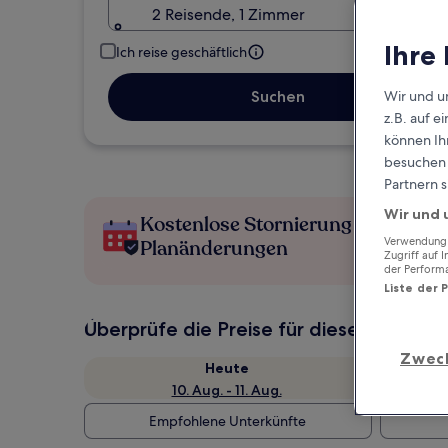
2 Reisende, 1 Zimmer
Ihre
Ich reise geschäftlich
Suchen
Wir und u
z.B. auf 
können Ihr
besuchen S
Partnern s
Wir und 
Kostenlose Stornierung bei
Verwendung g
Planänderungen
Zugriff auf 
der Perform
Liste der 
Überprüfe die Preise für diese Daten
Zwec
Heute
10. Aug. - 11. Aug.
Empfohlene Unterkünfte