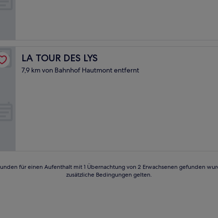
Gut,
(76
Bewertungen)
LA TOUR DES LYS
LA TOUR DES LYS
7,9 km von Bahnhof Hautmont entfernt
24 Stunden für einen Aufenthalt mit 1 Übernachtung von 2 Erwachsenen gefunden wu
zusätzliche Bedingungen gelten.