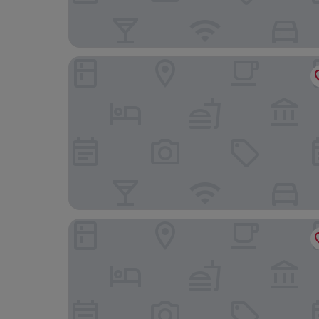
Aux Logis de La Solre
Campanile Maubeuge