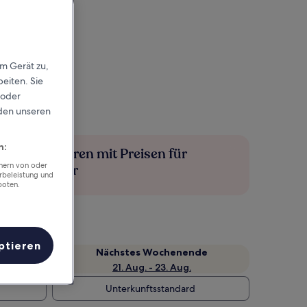
em Gerät zu,
eiten. Sie
 oder
rden unseren
n:
Mehr sparen mit Preisen für
chern von oder
Mitglieder
rbeleistung und
boten.
ptieren
Nächstes Wochenende
21. Aug. - 23. Aug.
Unterkunftsstandard