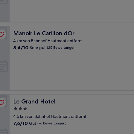
Gut,
(396
Bewertungen)
Manoir Le Carillon dOr
Manoir Le Carillon dOr
4 km von Bahnhof Hautmont entfernt
8.4
8,4/10
Sehr gut
(25 Bewertungen)
von
10,
Sehr
gut,
(25
Bewertungen)
Le Grand Hotel
Le Grand Hotel
3.0-
Sterne-
4,6 km von Bahnhof Hautmont entfernt
Unterkunft
7.6
7,6/10
Gut
(76 Bewertungen)
von
10,