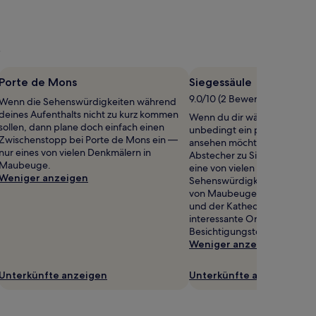
Porte de Mons
Siegessäule
9.0/10 (2 Bewertungen)
Wenn die Sehenswürdigkeiten während
deines Aufenthalts nicht zu kurz kommen
Wenn du dir während deiner
sollen, dann plane doch einfach einen
unbedingt ein paar Sehensw
Zwischenstopp bei Porte de Mons ein —
ansehen möchtest, solltest d
nur eines von vielen Denkmälern in
Abstecher zu Siegessäule ma
Maubeuge.
eine von vielen lokalen
Weniger anzeigen
Sehenswürdigkeiten, 0,5 k
von Maubeuge entfernt. Mit
und der Kathedrale bietet 
interessante Orte, die du w
Besichtigungstour entdecke
Weniger anzeigen
Unterkünfte anzeigen
Unterkünfte anzeigen