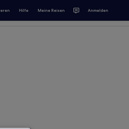
ieren
Hilfe
Meine Reisen
Anmelden