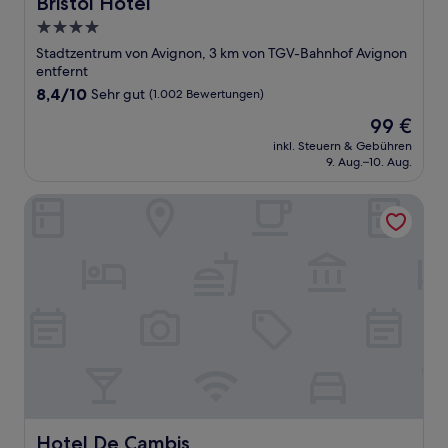
Bristol Hotel
Bristol Hotel
4.0-
Sterne-
Stadtzentrum von Avignon, 3 km von TGV-Bahnhof Avignon
Unterkunft
entfernt
8.4
8,4/10
Sehr gut
(1.002 Bewertungen)
von
Der
99 €
10,
Preis
Sehr
inkl. Steuern & Gebühren
beträgt
9. Aug.–10. Aug.
gut,
99 €
(1.002
Bewertungen)
Hotel De Cambis
Hotel De Cambis
Hotel De Cambis