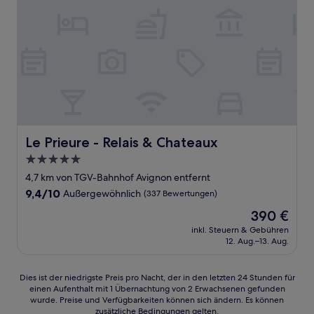
Le Prieure - Relais & Chateaux
Le Prieure - Relais & Chateaux
5.0-
Sterne-
4,7 km von TGV-Bahnhof Avignon entfernt
Unterkunft
9.4
9,4/10
Außergewöhnlich
(337 Bewertungen)
von
Der
390 €
10,
Preis
Außergewöhnlich,
inkl. Steuern & Gebühren
beträgt
12. Aug.–13. Aug.
(337
390 €
Bewertungen)
Dies
Dies ist der niedrigste Preis pro Nacht, der in den letzten 24 Stunden für
einen Aufenthalt mit 1 Übernachtung von 2 Erwachsenen gefunden
ist
wurde. Preise und Verfügbarkeiten können sich ändern. Es können
der
zusätzliche Bedingungen gelten.