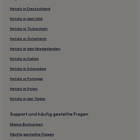
3-Sterne-Hotels in Rue des Teinturiers
Hotels in Deutschland
2-Sterne-Hotels in Rue de la République
Hotels in den USA
Tal der Baux-Alpilles: Hotels
Hotels in Tschechien
Hotels nahe Abtei Saint-Paul-de-Mausole
Hotels in Österreich
Hotels nahe Antiquitäten von Glanum
Hotels in den Niederlanden
Hotels nahe Collégiale Saint-Martin
St.-Rémy-De-Provence Hotels
Hotels in Italien
Hotels nahe Xavier Vins
Hotels in Schweden
Pays des Sorgues und der Monts de Vaucluse: Hotels
Hotels in Portugal
Hotels nahe Archäologische Stätte von Glanum
Hotels in Polen
Hotels nahe Schloss Vaudieu
Hotels in der Türkei
Hotels nahe Schloss Châteauneuf-du-Pape
Support und häufig gestellte Fragen
Pernes-Les-Fontaines Hotels
Groß-Avignon: Hotels
Meine Buchungen
Maussane-Les-Alpilles Hotels
Häufig gestellte Fragen