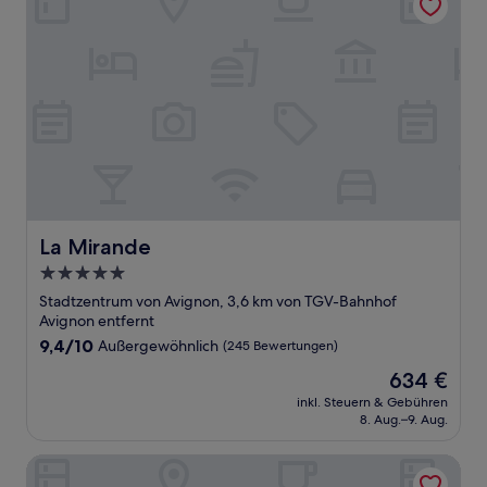
La Mirande
La Mirande
5.0-
Sterne-
Stadtzentrum von Avignon, 3,6 km von TGV-Bahnhof
Unterkunft
Avignon entfernt
9.4
9,4/10
Außergewöhnlich
(245 Bewertungen)
von
Der
634 €
10,
Preis
Außergewöhnlich,
inkl. Steuern & Gebühren
beträgt
8. Aug.–9. Aug.
(245
634 €
Bewertungen)
Hôtel Médieval