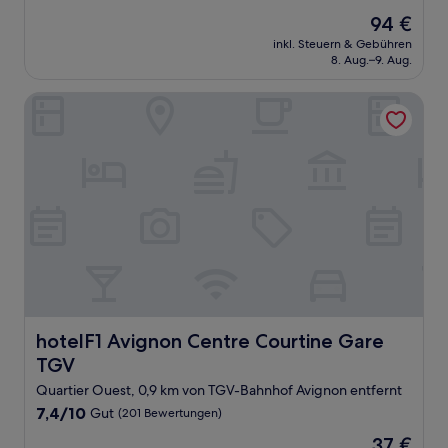
von
Der
94 €
10,
Preis
Hervorragend,
inkl. Steuern & Gebühren
beträgt
8. Aug.–9. Aug.
(911
94 €
Bewertungen)
hotelF1 Avignon Centre Courtine Gare TGV
hotelF1 Avignon Centre Courtine Gare TGV
hotelF1 Avignon Centre Courtine Gare
TGV
Quartier Ouest, 0,9 km von TGV-Bahnhof Avignon entfernt
7.4
7,4/10
Gut
(201 Bewertungen)
von
Der
37 €
10,