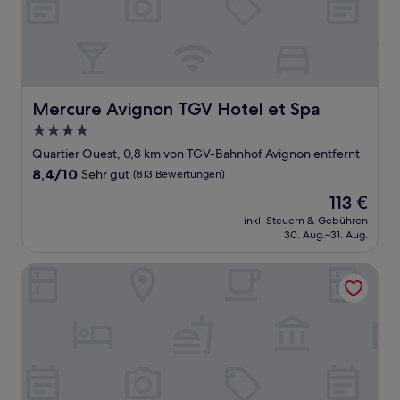
Mercure Avignon TGV Hotel et Spa
Mercure Avignon TGV Hotel et Spa
4.0-
Sterne-
Quartier Ouest, 0,8 km von TGV-Bahnhof Avignon entfernt
Unterkunft
8.4
8,4/10
Sehr gut
(813 Bewertungen)
von
Der
113 €
10,
Preis
Sehr
inkl. Steuern & Gebühren
beträgt
30. Aug.–31. Aug.
gut,
113 €
(813
Bewertungen)
Best Western Plus Le Lavarin