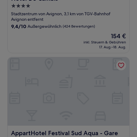
4.0-
Sterne-
Stadtzentrum von Avignon, 3,1 km von TGV-Bahnhof
Unterkunft
Avignon entfernt
9.4
9,4/10
Außergewöhnlich
(424 Bewertungen)
von
Der
154 €
10,
Preis
Außergewöhnlich,
inkl. Steuern & Gebühren
beträgt
17. Aug.–18. Aug.
(424
154 €
Bewertungen)
AppartHotel Festival Sud Aqua - Gare TGV
AppartHotel Festival Sud Aqua - Gare TGV
AppartHotel Festival Sud Aqua - Gare