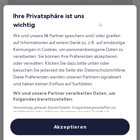
Ihre Privatsphäre ist uns
wichtig
Best Western Plus Le Lavarin
Best Western Plus Le Lavarin
Wir und unsere
16
Partner speichern und/ oder greifen
4.0-
auf Informationen auf einem Gerät zu, z.B. auf eindeutige
Sterne-
Quartier Ouest, 1,5 km von TGV-Bahnhof Avignon entfernt
Kennungen in Cookies, um personenbezogene Daten zu
Unterkunft
8.8
8,8/10
Hervorragend
(696 Bewertungen)
verarbeiten. Sie können Ihre Präferenzen akzeptieren
von
Der
108 €
oder verwalten. Klicken Sie dazu bitte unten oder
10,
Preis
Hervorragend,
inkl. Steuern & Gebühren
besuchen Sie jederzeit die Seite der Datenschutzrichtlinie.
beträgt
25. Aug.–26. Aug.
(696
Diese Präferenzen werden unseren Partnern signalisiert
108 €
Bewertungen)
und haben keinen Einfluss auf Surfdaten.
Aparthotel Adagio Access Avignon
Wir und unsere Partner verarbeiten Daten, um
Folgendes bereitzustellen:
Verwendung genauer Standortdaten. Endgeräteeigenschaften zur
Identifikation aktiv abfragen. Speichern von oder Zugriff auf
Informationen auf einem Endgerät. Personalisierte Werbung und
Inhalte, Messung von Werbeleistung und der Performance von Inhalten,
Zielgruppenforschung sowie Entwicklung und Verbesserung von
Akzeptieren
Angeboten.
Liste der Partner (Lieferanten)