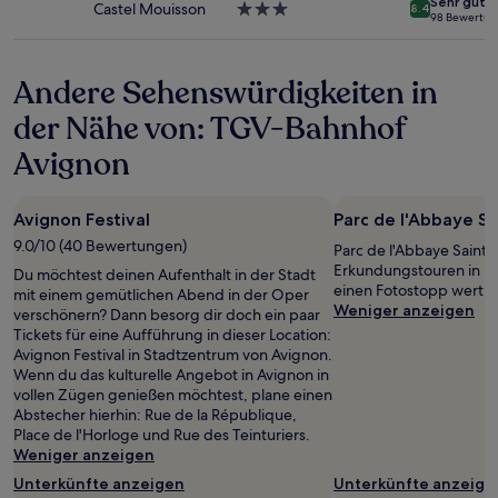
Sehr gut
können
Castel Mouisson
3.0-
8.4
98 Bewertu
zusätzliche
Sterne-
Bedingungen
Unterkunft
gelten.
Andere Sehenswürdigkeiten in
der Nähe von: TGV-Bahnhof
Avignon
Avignon Festival
Parc de l'Abbaye Sa
9.0/10 (40 Bewertungen)
Parc de l'Abbaye Saint-R
Erkundungstouren in No
Du möchtest deinen Aufenthalt in der Stadt
einen Fotostopp wert.
mit einem gemütlichen Abend in der Oper
Weniger anzeigen
verschönern? Dann besorg dir doch ein paar
Tickets für eine Aufführung in dieser Location:
Avignon Festival in Stadtzentrum von Avignon.
Wenn du das kulturelle Angebot in Avignon in
vollen Zügen genießen möchtest, plane einen
Abstecher hierhin: Rue de la République,
Place de l'Horloge und Rue des Teinturiers.
Weniger anzeigen
Unterkünfte anzeigen
Unterkünfte anzeige