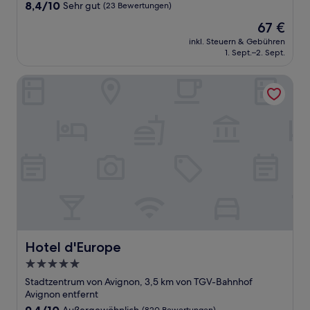
8.4
8,4/10
Sehr gut
(23 Bewertungen)
von
Der
67 €
10,
Preis
Sehr
inkl. Steuern & Gebühren
beträgt
1. Sept.–2. Sept.
gut,
67 €
(23
Bewertungen)
Hotel d'Europe
Hotel d'Europe
Hotel d'Europe
5.0-
Sterne-
Stadtzentrum von Avignon, 3,5 km von TGV-Bahnhof
Unterkunft
Avignon entfernt
9.4