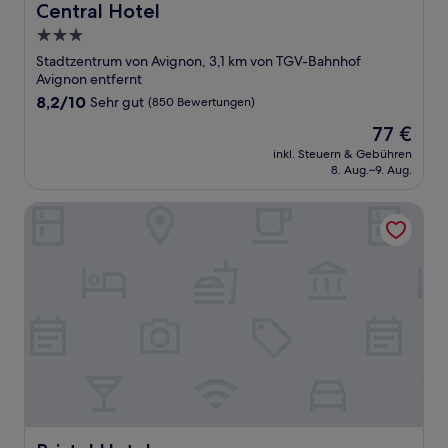
Central Hotel
Central Hotel
3.0-
Sterne-
Stadtzentrum von Avignon, 3,1 km von TGV-Bahnhof
Unterkunft
Avignon entfernt
8.2
8,2/10
Sehr gut
(850 Bewertungen)
von
Der
77 €
10,
Preis
Sehr
inkl. Steuern & Gebühren
beträgt
8. Aug.–9. Aug.
gut,
77 €
(850
Bewertungen)
Bristol Hotel