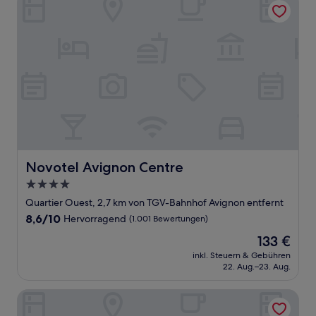
Novotel Avignon Centre
Novotel Avignon Centre
4.0-
Sterne-
Quartier Ouest, 2,7 km von TGV-Bahnhof Avignon entfernt
Unterkunft
8.6
8,6/10
Hervorragend
(1.001 Bewertungen)
von
Der
133 €
10,
Preis
Hervorragend,
inkl. Steuern & Gebühren
beträgt
22. Aug.–23. Aug.
(1.001
133 €
Bewertungen)
Mercure Avignon Centre Palais des Papes