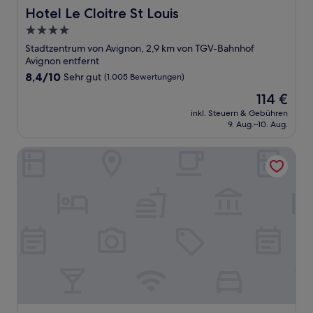
Hotel Le Cloitre St Louis
Hotel Le Cloitre St Louis
4.0-
Sterne-
Stadtzentrum von Avignon, 2,9 km von TGV-Bahnhof
Unterkunft
Avignon entfernt
8.4
8,4/10
Sehr gut
(1.005 Bewertungen)
von
Der
114 €
10,
Preis
Sehr
inkl. Steuern & Gebühren
beträgt
9. Aug.–10. Aug.
gut,
114 €
(1.005
Bewertungen)
Central Hotel