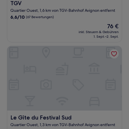
TGV
Quartier Ouest, 1,6 km von TGV-Bahnhof Avignon entfernt
6.6
6,6/10
(67 Bewertungen)
von
Der
76 €
10,
Preis
(67
inkl. Steuern & Gebühren
beträgt
1. Sept.–2. Sept.
Bewertungen)
76 €
Le Gîte du Festival Sud
Le Gîte du Festival Sud
Le Gîte du Festival Sud
Quartier Ouest, 1,3 km von TGV-Bahnhof Avignon entfernt