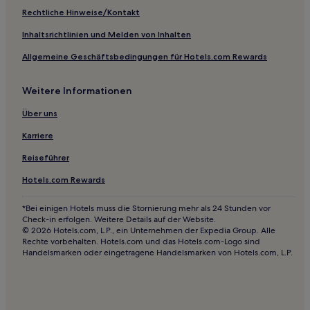
Gogh
Rechtliche Hinweise/Kontakt
Jonquerettes Hotels
Inhaltsrichtlinien und Melden von Inhalten
Familien in Avignon
Allgemeine Geschäftsbedingungen für Hotels.com Rewards
Hotels mit inbegriffenem Frühstück in Avignon
Haustierfreundliche in Maussane-les-Alpilles
Weitere Informationen
Hotels mit Pool in Séguret
Über uns
Hotels mit Parkplatz in Tarascon
Karriere
Haustierfreundliche in Tarascon
Reiseführer
Haustierfreundliche in Istres
Hotels.com Rewards
Hotels mit Parkplatz in Eygalières
Günstige in Bouches-du-Rhône
*Bei einigen Hotels muss die Stornierung mehr als 24 Stunden vor
Check-in erfolgen. Weitere Details auf der Website.
Hotels mit Parkplatz in Vaison-la-Romaine
© 2026 Hotels.com, L.P., ein Unternehmen der Expedia Group. Alle
Rechte vorbehalten. Hotels.com und das Hotels.com-Logo sind
Hotels mit Pool in Vaison-la-Romaine
Handelsmarken oder eingetragene Handelsmarken von Hotels.com, L.P.
Familien in Cavaillon
Haustierfreundliche in Cavaillon