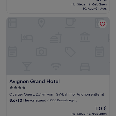
Preis
Gut,
inkl. Steuern & Gebühren
beträgt
30. Aug.–31. Aug.
(201
37 €
Bewertungen)
Avignon Grand Hotel
Avignon Grand Hotel
Avignon Grand Hotel
4.0-
Sterne-
Quartier Ouest, 2,7 km von TGV-Bahnhof Avignon entfernt
Unterkunft
8.6
8,6/10
Hervorragend
(1.000 Bewertungen)
von
Der
110 €
10,
Preis
Hervorragend,
inkl. Steuern & Gebühren