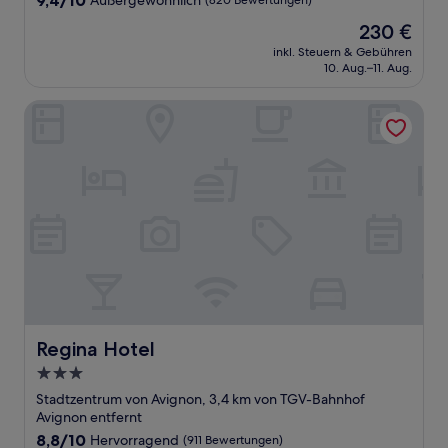
9,4/10
Außergewöhnlich
(820 Bewertungen)
von
Der
230 €
10,
Preis
Außergewöhnlich,
inkl. Steuern & Gebühren
beträgt
10. Aug.–11. Aug.
(820
230 €
Bewertungen)
Regina Hotel
Regina Hotel
Regina Hotel
3.0-
Sterne-
Stadtzentrum von Avignon, 3,4 km von TGV-Bahnhof
Unterkunft
Avignon entfernt
8.8
8,8/10
Hervorragend
(911 Bewertungen)