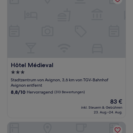
Hôtel Médieval
Hôtel Médieval
3.0-
Sterne-
Stadtzentrum von Avignon, 3,6 km von TGV-Bahnhof
Unterkunft
Avignon entfernt
8.8
8,8/10
Hervorragend
(313 Bewertungen)
von
Der
83 €
10,
Preis
Hervorragend,
inkl. Steuern & Gebühren
beträgt
23. Aug.–24. Aug.
(313
83 €
Bewertungen)
Mercure Pont d'Avignon Centre