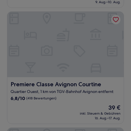
beträgt
9. Aug.–10. Aug.
(1.000
110 €
Bewertungen)
Premiere Classe Avignon Courtine
Premiere Classe Avignon Courtine
Premiere Classe Avignon Courtine
Quartier Ouest, 1 km von TGV-Bahnhof Avignon entfernt
6.8
6,8/10
(418 Bewertungen)
von
Der
39 €
10,
Preis
(418
inkl. Steuern & Gebühren
beträgt
16. Aug.–17. Aug.
Bewertungen)
39 €
Novotel Avignon Centre