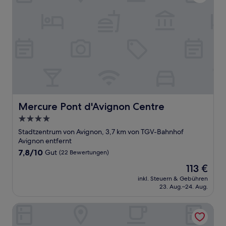
Mercure Pont d'Avignon Centre
Mercure Pont d'Avignon Centre
4.0-
Sterne-
Stadtzentrum von Avignon, 3,7 km von TGV-Bahnhof
Unterkunft
Avignon entfernt
7.8
7,8/10
Gut
(22 Bewertungen)
von
Der
113 €
10,
Preis
Gut,
inkl. Steuern & Gebühren
beträgt
23. Aug.–24. Aug.
(22
113 €
Bewertungen)
Le Prieure - Relais & Chateaux