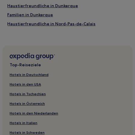
Haustierfreundliche in Dunkerque
Familien in Dunkerque
Haustierfreundliche in Nord-Pas-de-Calais
Hotels mit Parkplatz in Nord-Pas-de-Calais
Familien in Nord-Pas-de-Calais
Familien in Lesquin
Familien in Berck-sur-Mer
Top-Reiseziele
Haustierfreundliche in Berck-sur-Mer
Hotels in Deutschland
Familien in Arras
Hotels in den USA
Haustierfreundliche in Le Crotoy
Hotels in Tschechien
Hotels mit Parkplatz in Valenciennes
Hotels in Österreich
Haustierfreundliche in Valenciennes
Hotels in den Niederlanden
Hotels mit Parkplatz in Maubeuge
Haustierfreundliche in Montreuil-sur-Mer
Hotels in Italien
Hotels mit Parkplatz in Coquelles
Hotels in Schweden