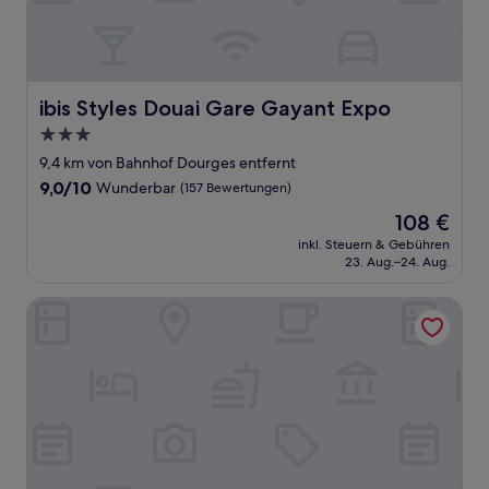
ibis Styles Douai Gare Gayant Expo
ibis Styles Douai Gare Gayant Expo
3.0-
Sterne-
9,4 km von Bahnhof Dourges entfernt
Unterkunft
9.0
9,0/10
Wunderbar
(157 Bewertungen)
von
Der
108 €
10,
Preis
Wunderbar,
inkl. Steuern & Gebühren
beträgt
23. Aug.–24. Aug.
(157
108 €
Bewertungen)
ibis Douai Centre