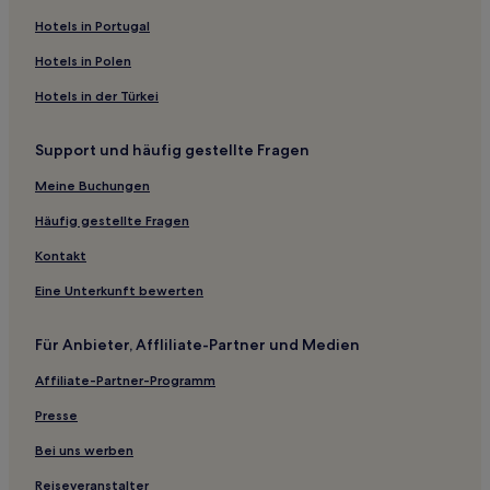
Familien in Lille
Hotels in Portugal
Hotels mit Parkplatz in Hauts-de-France
Hotels in Polen
Haustierfreundliche in Hauts-de-France
Hotels in der Türkei
Familien in Hauts-de-France
Support und häufig gestellte Fragen
Hotels mit Parkplatz in Europäische Metropole Lille
Familien in Département Nord
Meine Buchungen
Haustierfreundliche in Département Nord
Häufig gestellte Fragen
Familien in Calais
Kontakt
Haustierfreundliche in Calais
Eine Unterkunft bewerten
Familien in Le Touquet-Paris-Plage
Für Anbieter, Affliliate-Partner und Medien
Haustierfreundliche in Le Touquet-Paris-Plage
Affiliate-Partner-Programm
Hotels mit Parkplatz in Roisel
Haustierfreundliche in Lens
Presse
Haustierfreundliche in Saint-Quentin
Bei uns werben
Familien in Saint-Quentin
Reiseveranstalter