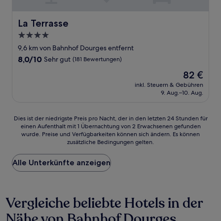
La Terrasse
La Terrasse
4.0-
Sterne-
9,6 km von Bahnhof Dourges entfernt
Unterkunft
8.0
8,0/10
Sehr gut
(181 Bewertungen)
von
Der
82 €
10,
Preis
Sehr
inkl. Steuern & Gebühren
beträgt
9. Aug.–10. Aug.
gut,
82 €
(181
Bewertungen)
Dies
Dies ist der niedrigste Preis pro Nacht, der in den letzten 24 Stunden für
einen Aufenthalt mit 1 Übernachtung von 2 Erwachsenen gefunden
ist
wurde. Preise und Verfügbarkeiten können sich ändern. Es können
der
zusätzliche Bedingungen gelten.
niedrigste
Preis
Alle Unterkünfte anzeigen
pro
Nacht,
der
in
Vergleiche beliebte Hotels in der
den
letzten
Nähe von Bahnhof Dourges
24 Stunden