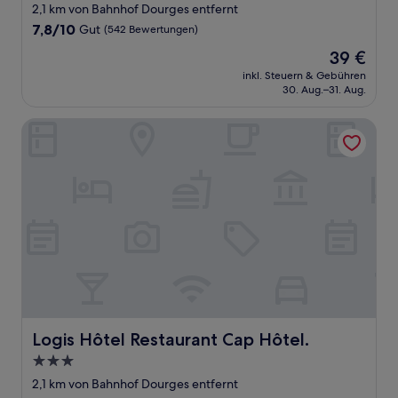
Sterne-
2,1 km von Bahnhof Dourges entfernt
Unterkunft
7.8
7,8/10
Gut
(542 Bewertungen)
von
Der
39 €
10,
Preis
Gut,
inkl. Steuern & Gebühren
beträgt
30. Aug.–31. Aug.
(542
39 €
Bewertungen)
Logis Hôtel Restaurant Cap Hôtel.
Logis Hôtel Restaurant Cap Hôtel.
Logis Hôtel Restaurant Cap Hôtel.
3.0-
Sterne-
2,1 km von Bahnhof Dourges entfernt