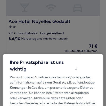
Ace Hôtel Noyelles Godault
Ace Hôtel Noyelles Godault
2.0-
Sterne-
2,3 km von Bahnhof Dourges entfernt
Unterkunft
8.6
8,6/10
Hervorragend
(519 Bewertungen)
von
Der
71 €
10,
Preis
Hervorragend,
inkl. Steuern & Gebühren
beträgt
8. Aug.–9. Aug.
(519
71 €
Bewertungen)
Ihre Privatsphäre ist uns
Kyriad ECO Lille SUD - Noyelles-Godault
wichtig
Wir und unsere
16
Partner speichern und/ oder greifen
auf Informationen auf einem Gerät zu, z.B. auf eindeutige
Kennungen in Cookies, um personenbezogene Daten zu
verarbeiten. Sie können Ihre Präferenzen akzeptieren
oder verwalten. Klicken Sie dazu bitte unten oder
besuchen Sie jederzeit die Seite der Datenschutzrichtlinie.