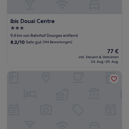
ibis Douai Centre
ibis Douai Centre
3.0-
Sterne-
9,4 km von Bahnhof Dourges entfernt
Unterkunft
8.2
8,2/10
Sehr gut
(194 Bewertungen)
von
Der
77 €
10,
Preis
Sehr
inkl. Steuern & Gebühren
beträgt
24. Aug.–25. Aug.
gut,
77 €
(194
Bewertungen)
La Terrasse