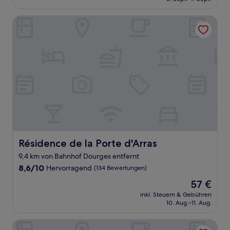
(254
59 €
Bewertungen)
Résidence de la Porte d'Arras
Résidence de la Porte d'Arras
Résidence de la Porte d'Arras
9,4 km von Bahnhof Dourges entfernt
8.6
8,6/10
Hervorragend
(134 Bewertungen)
von
Der
57 €
10,
Preis
Hervorragend,
inkl. Steuern & Gebühren
beträgt
10. Aug.–11. Aug.
(134
57 €
Bewertungen)
B&B HOTEL Douai Parc des Expos Cuincy