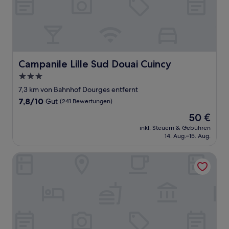
Campanile Lille Sud Douai Cuincy
Campanile Lille Sud Douai Cuincy
3.0-
Sterne-
7,3 km von Bahnhof Dourges entfernt
Unterkunft
7.8
7,8/10
Gut
(241 Bewertungen)
von
Der
50 €
10,
Preis
Gut,
inkl. Steuern & Gebühren
beträgt
14. Aug.–15. Aug.
(241
50 €
Bewertungen)
ibis Styles Douai Gare Gayant Expo