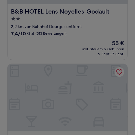
B&B HOTEL Lens Noyelles-Godault
B&B HOTEL Lens Noyelles-Godault
2.0-
Sterne-
2,2 km von Bahnhof Dourges entfernt
Unterkunft
7.4
7,4/10
Gut
(313 Bewertungen)
von
Der
55 €
10,
Preis
Gut,
inkl. Steuern & Gebühren
beträgt
6. Sept.–7. Sept.
(313
55 €
Bewertungen)
Fasthôtel Noyelles Godault