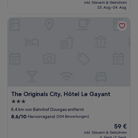
Preis
Außergewöhnlich,
inkl. Steuern & Gebühren
beträgt
23. Aug.–24. Aug.
(27
108 €
Bewertungen)
The Originals City, Hôtel Le Gayant
The Originals City, Hôtel Le Gayant
The Originals City, Hôtel Le Gayant
3.0-
Sterne-
8,4 km von Bahnhof Dourges entfernt
Unterkunft
8.6
8,6/10
Hervorragend
(254 Bewertungen)
von
Der
59 €
10,
Preis
Hervorragend,
inkl. Steuern & Gebühren
beträgt
6. Sept.–7. Sept.