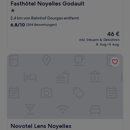
Fasthôtel Noyelles Godault
Fasthôtel Noyelles Godault
1.0-
Stern-
2,4 km von Bahnhof Dourges entfernt
Unterkunft
6.8
6,8/10
(284 Bewertungen)
von
Der
46 €
10,
Preis
(284
inkl. Steuern & Gebühren
beträgt
8. Aug.–9. Aug.
Bewertungen)
46 €
Novotel Lens Noyelles
Novotel Lens Noyelles
Novotel Lens Noyelles