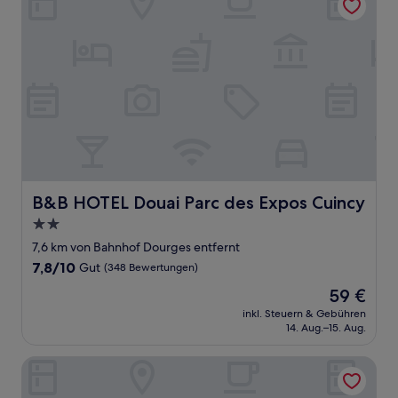
B&B HOTEL Douai Parc des Expos Cuincy
B&B HOTEL Douai Parc des Expos Cuincy
2.0-
Sterne-
7,6 km von Bahnhof Dourges entfernt
Unterkunft
7.8
7,8/10
Gut
(348 Bewertungen)
von
Der
59 €
10,
Preis
Gut,
inkl. Steuern & Gebühren
beträgt
14. Aug.–15. Aug.
(348
59 €
Bewertungen)
Premiere Classe Douai - Cuincy