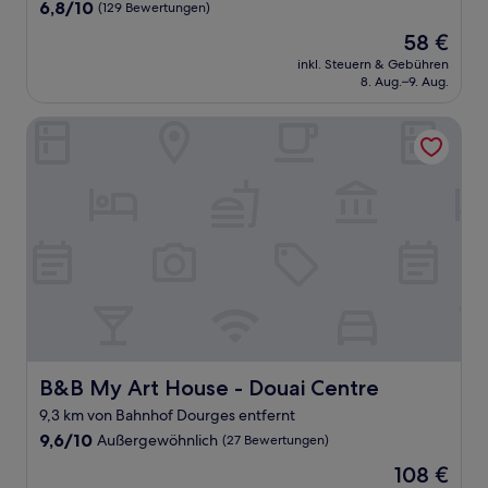
Unterkunft
6.8
6,8/10
(129 Bewertungen)
von
Der
58 €
10,
Preis
(129
inkl. Steuern & Gebühren
beträgt
8. Aug.–9. Aug.
Bewertungen)
58 €
B&B My Art House - Douai Centre
B&B My Art House - Douai Centre
B&B My Art House - Douai Centre
9,3 km von Bahnhof Dourges entfernt
9.6
9,6/10
Außergewöhnlich
(27 Bewertungen)
von
Der
108 €
10,