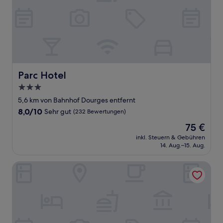
Parc Hotel
Parc Hotel
3.0-
Sterne-
5,6 km von Bahnhof Dourges entfernt
Unterkunft
8.0
8,0/10
Sehr gut
(232 Bewertungen)
von
Der
75 €
10,
Preis
Sehr
inkl. Steuern & Gebühren
beträgt
14. Aug.–15. Aug.
gut,
75 €
(232
Bewertungen)
Campanile Lille Sud Douai Cuincy