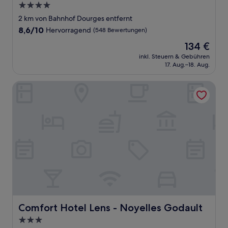
4.0-
Sterne-
2 km von Bahnhof Dourges entfernt
Unterkunft
8.6
8,6/10
Hervorragend
(548 Bewertungen)
von
Der
134 €
10,
Preis
Hervorragend,
inkl. Steuern & Gebühren
beträgt
17. Aug.–18. Aug.
(548
134 €
Bewertungen)
Comfort Hotel Lens - Noyelles Godault
Comfort Hotel Lens - Noyelles Godault
Comfort Hotel Lens - Noyelles Godault
3.0-