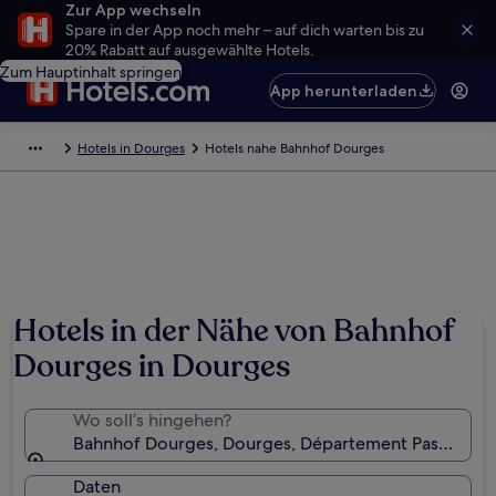
Zur App wechseln
Spare in der App noch mehr – auf dich warten bis zu
20% Rabatt auf ausgewählte Hotels.
Zum Hauptinhalt springen
App herunterladen
Hotels in Dourges
Hotels nahe Bahnhof Dourges
Hotels in der Nähe von Bahnhof
Dourges in Dourges
Wo soll’s hingehen?
Bahnhof Dourges, Dourges, Département Pas-de-Cala
Daten