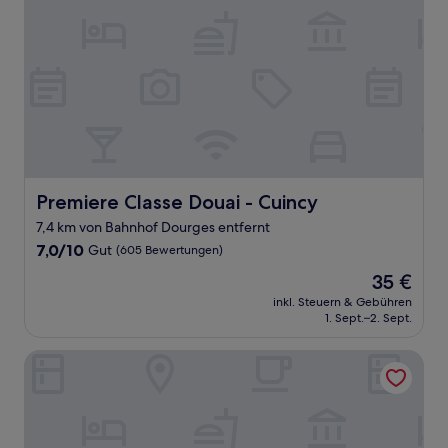
Premiere Classe Douai - Cuincy
Premiere Classe Douai - Cuincy
7,4 km von Bahnhof Dourges entfernt
7.0
7,0/10
Gut
(605 Bewertungen)
von
Der
35 €
10,
Preis
Gut,
inkl. Steuern & Gebühren
beträgt
1. Sept.–2. Sept.
(605
35 €
Bewertungen)
Parc Hotel