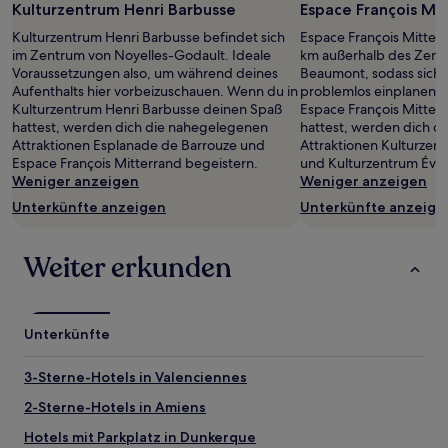
Kulturzentrum Henri Barbusse
Espace François Mi
Kulturzentrum Henri Barbusse befindet sich
Espace François Mitterr
im Zentrum von Noyelles-Godault. Ideale
km außerhalb des Zent
Voraussetzungen also, um während deines
Beaumont, sodass sich
Aufenthalts hier vorbeizuschauen. Wenn du in
problemlos einplanen lä
Kulturzentrum Henri Barbusse deinen Spaß
Espace François Mitter
hattest, werden dich die nahegelegenen
hattest, werden dich 
Attraktionen Esplanade de Barrouze und
Attraktionen Kulturzen
Espace François Mitterrand begeistern.
und Kulturzentrum Évas
Weniger anzeigen
Weniger anzeigen
Unterkünfte anzeigen
Unterkünfte anzeige
Weiter erkunden
Unterkünfte
3-Sterne-Hotels in Valenciennes
2-Sterne-Hotels in Amiens
Hotels mit Parkplatz in Dunkerque