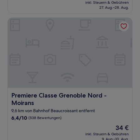
Preis
Außergewöhnlich,
inkl. Steuern & Gebühren
beträgt
27. Aug.–28. Aug.
(1
70 €
Bewertung)
Premiere Classe Grenoble Nord - Moirans
Premiere Classe Grenoble Nord - Moirans
Premiere Classe Grenoble Nord -
Moirans
9,6 km von Bahnhof Beaucroissant entfernt
6.4
6,4/10
(538 Bewertungen)
von
Der
34 €
10,
Preis
(538
inkl. Steuern & Gebühren
beträgt
9. Aug.–10. Aug.
Bewertungen)