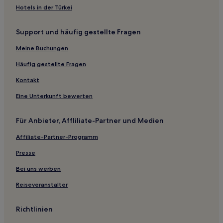
Badinières Hotels
Hotels in der Türkei
Hotels nahe Bahnhof Moirans
Support und häufig gestellte Fragen
Bévenais Hotels
Izeaux Hotels
Meine Buchungen
Beaulieu Hotels
Häufig gestellte Fragen
Nantoin Hotels
Kontakt
Plan Hotels
Eine Unterkunft bewerten
Poliénas Hotels
Für Anbieter, Affliliate-Partner und Medien
Hotels nahe Col de Parmenie
Affiliate-Partner-Programm
Aparthotels in Grenoble
Gasthäuser in Lyon
Presse
Ski in Vaujany
Bei uns werben
Haustierfreundliche in Grand Lyon
Reiseveranstalter
Familien in Villeurbanne
Richtlinien
Familien in Rhône-Alpes