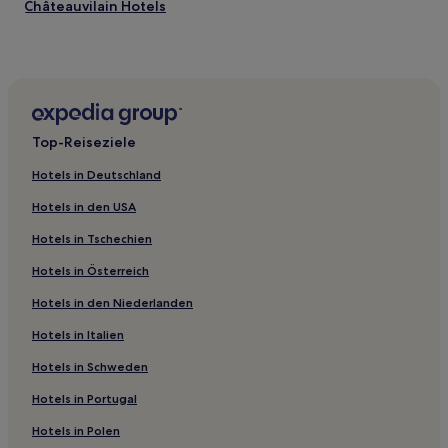
Châteauvilain Hotels
Saint-Gervais Hotels
Seyssinet-Pariset Hotels
Le Bouilly Hotels
Saint-Marcellin Vercors Isère Gemeinschaft: Hotels
Top-Reiseziele
Hotels nahe Museum der Großen Kartause
Hotels in Deutschland
Meaudre Hotels
Hotels in den USA
Brion Hotels
Hotels in Tschechien
Saint-Bueil Hotels
Hotels in Österreich
La Rivière Hotels
Hotels in den Niederlanden
Bièvre Isère: Hotels
Saint-Cassien Hotels
Hotels in Italien
Les Lolettes Hotels
Hotels in Schweden
Chasselay Hotels
Hotels in Portugal
Chantesse Hotels
Hotels in Polen