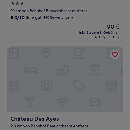
3.0-
Sterne-
9,1 km von Bahnhof Beaucroissant entfernt
Unterkunft
8.0
8,0/10
Sehr gut
(140 Bewertungen)
von
Der
90 €
10,
Preis
Sehr
inkl. Steuern & Gebühren
beträgt
14. Aug.–15. Aug.
gut,
90 €
(140
Bewertungen)
Château Des Ayes
Château Des Ayes
Château Des Ayes
9,3 km von Bahnhof Beaucroissant entfernt