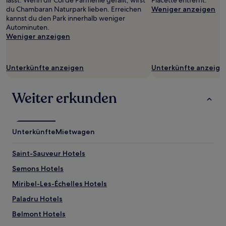
lässt. Wenn dir Col de Parmenie gefällt, wirst
Placette entfernt.
Verfügbarkeiten
du Chambaran Naturpark lieben. Erreichen
Weniger anzeigen
können
kannst du den Park innerhalb weniger
sich
Autominuten.
ändern.
Weniger anzeigen
Es
können
zusätzliche
Unterkünfte anzeigen
Unterkünfte anzeige
Bedingungen
gelten.
Weiter erkunden
Unterkünfte
Mietwagen
Saint-Sauveur Hotels
Semons Hotels
Miribel-Les-Échelles Hotels
Paladru Hotels
Belmont Hotels