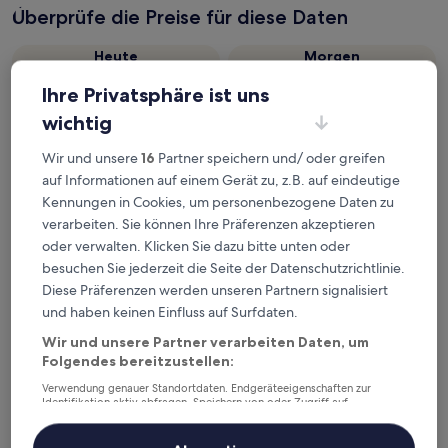
Überprüfe die Preise für diese Daten
Heute
Morgen
6. Aug. - 7. Aug.
7. Aug. - 8. Aug.
Ihre Privatsphäre ist uns
Dieses Wochenende
Nächstes Wochenende
wichtig
7. Aug. - 9. Aug.
14. Aug. - 16. Aug.
Wir und unsere
16
Partner speichern und/ oder greifen
Empfohlene Unterkünfte
Preis (aufsteigend)
Ent
auf Informationen auf einem Gerät zu, z.B. auf eindeutige
Kennungen in Cookies, um personenbezogene Daten zu
Deine Ausgangsbasis nahe
verarbeiten. Sie können Ihre Präferenzen akzeptieren
Bahnhof Beaucroissant
oder verwalten. Klicken Sie dazu bitte unten oder
besuchen Sie jederzeit die Seite der Datenschutzrichtlinie.
Diese Präferenzen werden unseren Partnern signalisiert
Hôtel Le Palladior
und haben keinen Einfluss auf Surfdaten.
Wir und unsere Partner verarbeiten Daten, um
Folgendes bereitzustellen:
Verwendung genauer Standortdaten. Endgeräteeigenschaften zur
Identifikation aktiv abfragen. Speichern von oder Zugriff auf
Informationen auf einem Endgerät. Personalisierte Werbung und
Inhalte, Messung von Werbeleistung und der Performance von Inhalten,
Zielgruppenforschung sowie Entwicklung und Verbesserung von