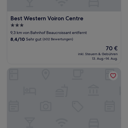
Best Western Voiron Centre
Best Western Voiron Centre
3.0-
Sterne-
9,3 km von Bahnhof Beaucroissant entfernt
Unterkunft
8.4
8,4/10
Sehr gut
(602 Bewertungen)
von
Der
70 €
10,
Preis
Sehr
inkl. Steuern & Gebühren
beträgt
13. Aug.–14. Aug.
gut,
70 €
(602
Bewertungen)
Hotel Mille pas