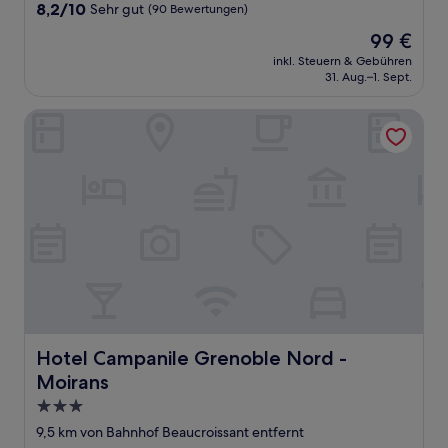
8.2
8,2/10
Sehr gut
(90 Bewertungen)
von
Der
99 €
10,
Preis
Sehr
inkl. Steuern & Gebühren
beträgt
31. Aug.–1. Sept.
gut,
99 €
(90
Bewertungen)
Hotel Campanile Grenoble Nord - Moirans
Hotel Campanile Grenoble Nord - Moirans
Hotel Campanile Grenoble Nord -
Moirans
3.0-
Sterne-
9,5 km von Bahnhof Beaucroissant entfernt