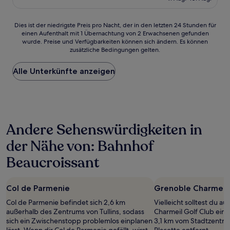
34 €
Dies
Dies ist der niedrigste Preis pro Nacht, der in den letzten 24 Stunden für
einen Aufenthalt mit 1 Übernachtung von 2 Erwachsenen gefunden
ist
wurde. Preise und Verfügbarkeiten können sich ändern. Es können
der
zusätzliche Bedingungen gelten.
niedrigste
Preis
Alle Unterkünfte anzeigen
pro
Nacht,
der
in
den
letzten
Andere Sehenswürdigkeiten in
24 Stunden
für
der Nähe von: Bahnhof
einen
Aufenthalt
Beaucroissant
mit
1 Übernachtung
von
Col de Parmenie
Grenoble Charmeil 
2 Erwachsenen
gefunden
Col de Parmenie befindet sich 2,6 km
Vielleicht solltest du 
wurde.
außerhalb des Zentrums von Tullins, sodass
Charmeil Golf Club ein
Preise
sich ein Zwischenstopp problemlos einplanen
3,1 km vom Stadtzentr
und