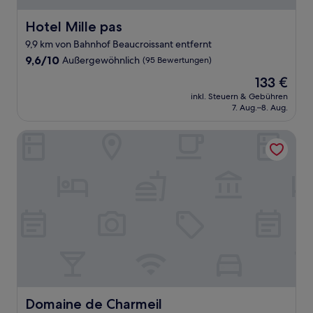
Hotel Mille pas
Hotel Mille pas
9,9 km von Bahnhof Beaucroissant entfernt
9.6
9,6/10
Außergewöhnlich
(95 Bewertungen)
von
Der
133 €
10,
Preis
Außergewöhnlich,
inkl. Steuern & Gebühren
beträgt
7. Aug.–8. Aug.
(95
133 €
Bewertungen)
Domaine de Charmeil
Domaine de Charmeil
Domaine de Charmeil