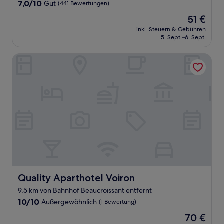
Unterkunft
7.0
7,0/10
Gut
(441 Bewertungen)
von
Der
51 €
10,
Preis
Gut,
inkl. Steuern & Gebühren
beträgt
5. Sept.–6. Sept.
(441
51 €
Bewertungen)
Quality Aparthotel Voiron
Quality Aparthotel Voiron
Quality Aparthotel Voiron
9,5 km von Bahnhof Beaucroissant entfernt
10.0
10/10
Außergewöhnlich
(1 Bewertung)
von
Der
70 €
10,