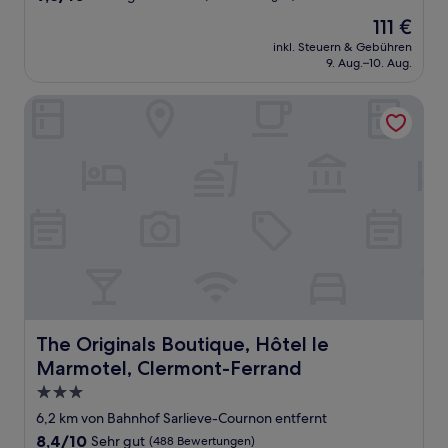
von
Der
111 €
10,
Preis
Außergewöhnlich,
inkl. Steuern & Gebühren
beträgt
9. Aug.–10. Aug.
(8
111 €
Bewertungen)
The Originals Boutique, Hôtel le Marmotel, Clermont-Fer
The Originals Boutique, Hôtel le Marmotel, Clermont-Fe
The Originals Boutique, Hôtel le
Marmotel, Clermont-Ferrand
3.0-
Sterne-
6,2 km von Bahnhof Sarlieve-Cournon entfernt
Unterkunft
8.4
8,4/10
Sehr gut
(488 Bewertungen)