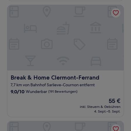
Bewertungen)
Break & Home Clermont-Ferrand
Break & Home Clermont-Ferrand
Break & Home Clermont-Ferrand
7,7 km von Bahnhof Sarlieve-Cournon entfernt
9.0
9,0/10
Wunderbar
(191 Bewertungen)
von
Der
55 €
10,
Preis
Wunderbar,
inkl. Steuern & Gebühren
beträgt
4. Sept.–5. Sept.
(191
55 €
Bewertungen)
ibis Clermont Ferrand Centre Stade