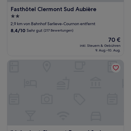
Fasthôtel Clermont Sud Aubière
Fasthôtel Clermont Sud Aubière
2.0-
Sterne-
2,9 km von Bahnhof Sarlieve-Cournon entfernt
Unterkunft
8.4
8,4/10
Sehr gut
(217 Bewertungen)
von
Der
70 €
10,
Preis
Sehr
inkl. Steuern & Gebühren
beträgt
9. Aug.–10. Aug.
gut,
70 €
(217
Bewertungen)
ibis budget Clermont Ferrand Sud