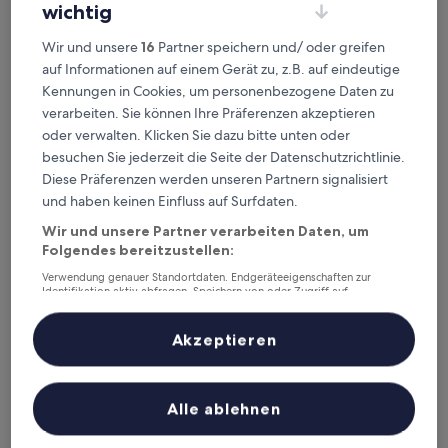
wichtig
Wir und unsere
16
Partner speichern und/ oder greifen
auf Informationen auf einem Gerät zu, z.B. auf eindeutige
Best Western Plus Hotel Gergovie
Best Western Plus Hotel Gergovie
Kennungen in Cookies, um personenbezogene Daten zu
4.0-
verarbeiten. Sie können Ihre Präferenzen akzeptieren
Sterne-
oder verwalten. Klicken Sie dazu bitte unten oder
1,6 km von Bahnhof Sarlieve-Cournon entfernt
Unterkunft
besuchen Sie jederzeit die Seite der Datenschutzrichtlinie.
9.2
9,2/10
Wunderbar
(734 Bewertungen)
von
Diese Präferenzen werden unseren Partnern signalisiert
Der
107 €
10,
und haben keinen Einfluss auf Surfdaten.
Preis
Wunderbar,
inkl. Steuern & Gebühren
beträgt
4. Sept.–5. Sept.
(734
Wir und unsere Partner verarbeiten Daten, um
107 €
Bewertungen)
Folgendes bereitzustellen:
Brit Hotel Essentiel Arverne Clermont Sud
Verwendung genauer Standortdaten. Endgeräteeigenschaften zur
Identifikation aktiv abfragen. Speichern von oder Zugriff auf
Informationen auf einem Endgerät. Personalisierte Werbung und
Inhalte, Messung von Werbeleistung und der Performance von Inhalten,
Zielgruppenforschung sowie Entwicklung und Verbesserung von
Akzeptieren
Angeboten.
Liste der Partner (Lieferanten)
Alle ablehnen