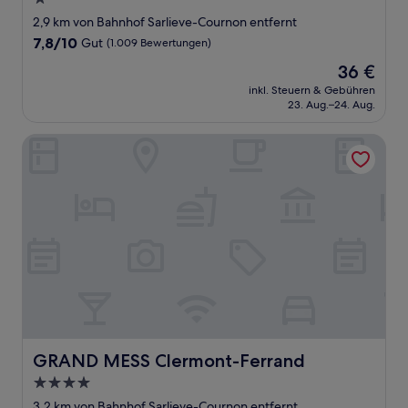
Stern-
2,9 km von Bahnhof Sarlieve-Cournon entfernt
Unterkunft
7.8
7,8/10
Gut
(1.009 Bewertungen)
von
Der
36 €
10,
Preis
Gut,
inkl. Steuern & Gebühren
beträgt
23. Aug.–24. Aug.
(1.009
36 €
Bewertungen)
GRAND MESS Clermont-Ferrand
GRAND MESS Clermont-Ferrand
GRAND MESS Clermont-Ferrand
4.0-
Sterne-
3,2 km von Bahnhof Sarlieve-Cournon entfernt