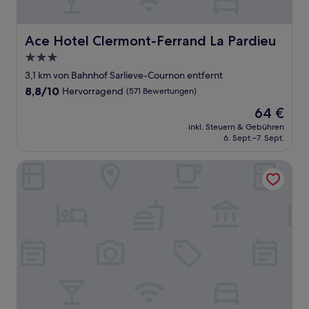
Ace Hotel Clermont-Ferrand La Pardieu
Ace Hotel Clermont-Ferrand La Pardieu
3.0-
Sterne-
3,1 km von Bahnhof Sarlieve-Cournon entfernt
Unterkunft
8.8
8,8/10
Hervorragend
(571 Bewertungen)
von
Der
64 €
10,
Preis
Hervorragend,
inkl. Steuern & Gebühren
beträgt
6. Sept.–7. Sept.
(571
64 €
Bewertungen)
Hôtel Campanile Clermont-Ferrand Sud - Aubière