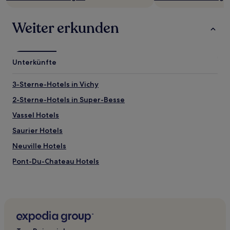
gelten.
Weiter erkunden
Unterkünfte
3-Sterne-Hotels in Vichy
2-Sterne-Hotels in Super-Besse
Vassel Hotels
Saurier Hotels
Neuville Hotels
Pont-Du-Chateau Hotels
Clermont Auvergne Metropole: Hotels
Sallèdes Hotels
Yronde-Et-Buron Hotels
Le Crest Hotels