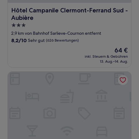
Hôtel Campanile Clermont-Ferrand Sud - Aubière
Hôtel Campanile Clermont-Ferrand Sud -
Aubière
3.0-
Sterne-
2,9 km von Bahnhof Sarlieve-Cournon entfernt
Unterkunft
8.2
8,2/10
Sehr gut
(626 Bewertungen)
von
Der
64 €
10,
Preis
Sehr
inkl. Steuern & Gebühren
beträgt
13. Aug.–14. Aug.
gut,
64 €
(626
Bewertungen)
Fasthôtel Clermont Sud Aubière