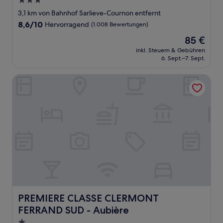
3.0-
Sterne-
3,1 km von Bahnhof Sarlieve-Cournon entfernt
Unterkunft
8.6
8,6/10
Hervorragend
(1.008 Bewertungen)
von
Der
85 €
10,
Preis
Hervorragend,
inkl. Steuern & Gebühren
beträgt
6. Sept.–7. Sept.
(1.008
85 €
Bewertungen)
PREMIERE CLASSE CLERMONT FERRAND SUD - Aubière
PREMIERE CLASSE CLERMONT FERRAND SUD - Aubière
PREMIERE CLASSE CLERMONT
FERRAND SUD - Aubière
1.0-