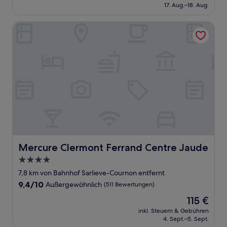
beträgt
17. Aug.–18. Aug.
(34
118 €
Bewertungen)
Mercure Clermont Ferrand Centre Jaude
Mercure Clermont Ferrand Centre Jaude
Mercure Clermont Ferrand Centre Jaude
4.0-
Sterne-
7,8 km von Bahnhof Sarlieve-Cournon entfernt
Unterkunft
9.4
9,4/10
Außergewöhnlich
(511 Bewertungen)
von
Der
115 €
10,
Preis
Außergewöhnlich,
inkl. Steuern & Gebühren
beträgt
4. Sept.–5. Sept.
(511
115 €