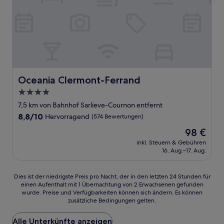
Oceania Clermont-Ferrand
Oceania Clermont-Ferrand
4.0-
Sterne-
7,5 km von Bahnhof Sarlieve-Cournon entfernt
Unterkunft
8.8
8,8/10
Hervorragend
(574 Bewertungen)
von
Der
98 €
10,
Preis
Hervorragend,
inkl. Steuern & Gebühren
beträgt
16. Aug.–17. Aug.
(574
98 €
Bewertungen)
Dies
Dies ist der niedrigste Preis pro Nacht, der in den letzten 24 Stunden für
einen Aufenthalt mit 1 Übernachtung von 2 Erwachsenen gefunden
ist
wurde. Preise und Verfügbarkeiten können sich ändern. Es können
der
zusätzliche Bedingungen gelten.
niedrigste
Preis
Alle Unterkünfte anzeigen
pro