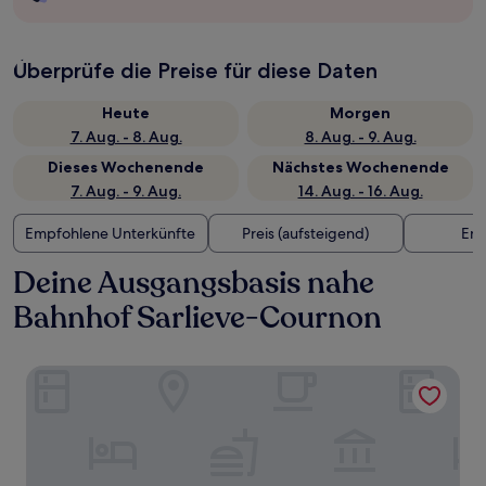
Überprüfe die Preise für diese Daten
Heute
Morgen
7. Aug. - 8. Aug.
8. Aug. - 9. Aug.
Dieses Wochenende
Nächstes Wochenende
7. Aug. - 9. Aug.
14. Aug. - 16. Aug.
Empfohlene Unterkünfte
Preis (aufsteigend)
Ent
Deine Ausgangsbasis nahe
Bahnhof Sarlieve-Cournon
DOMITYS - Le Manoir - Le Castel du Val