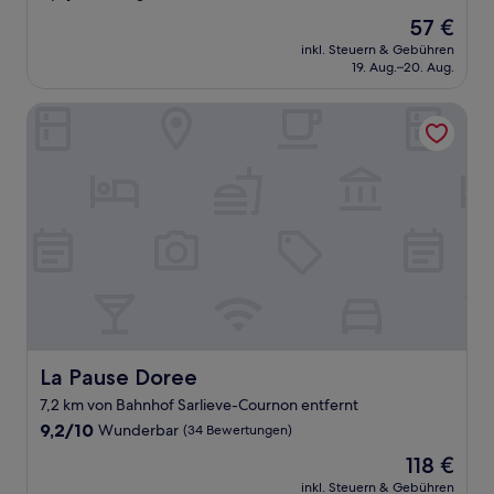
von
Der
57 €
10,
Preis
Sehr
inkl. Steuern & Gebühren
beträgt
19. Aug.–20. Aug.
gut,
57 €
(488
Bewertungen)
La Pause Doree
La Pause Doree
La Pause Doree
7,2 km von Bahnhof Sarlieve-Cournon entfernt
9.2
9,2/10
Wunderbar
(34 Bewertungen)
von
Der
118 €
10,
Preis
Wunderbar,
inkl. Steuern & Gebühren