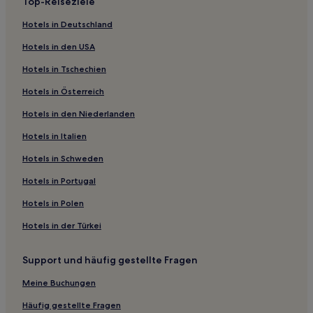
Top-Reiseziele
Saint-Ignat Hotels
Hotels in Deutschland
Mur-Sur-Allier Hotels
Hotels in den USA
Vic-Le-Comte Hotels
Hotels in Tschechien
Orbeil Hotels
Hotels in Österreich
Saint-Vincent Hotels
Hotels in den Niederlanden
Saint-Sandoux Hotels
Orcet Hotels
Hotels in Italien
Nohanent Hotels
Hotels in Schweden
Clémensat Hotels
Hotels in Portugal
Riom Limagne et Volcans: Hotels
Hotels in Polen
Les Roches Hotels
Hotels in der Türkei
Hotels nahe Bahnhof Clermont-Ferrand Le Vauriat
Support und häufig gestellte Fragen
Blanzat Hotels
Mirefleurs Hotels
Meine Buchungen
Saint-Maurice Hotels
Häufig gestellte Fragen