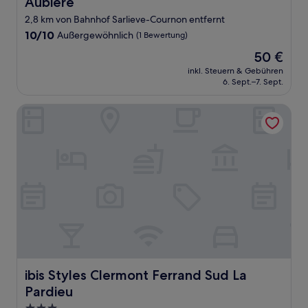
Aubière
2,8 km von Bahnhof Sarlieve-Cournon entfernt
10.0
10/10
Außergewöhnlich
(1 Bewertung)
von
Der
50 €
10,
Preis
Außergewöhnlich,
inkl. Steuern & Gebühren
beträgt
6. Sept.–7. Sept.
(1
50 €
Bewertung)
ibis Styles Clermont Ferrand Sud La Pardieu
ibis Styles Clermont Ferrand Sud La Pardieu
ibis Styles Clermont Ferrand Sud La
Pardieu