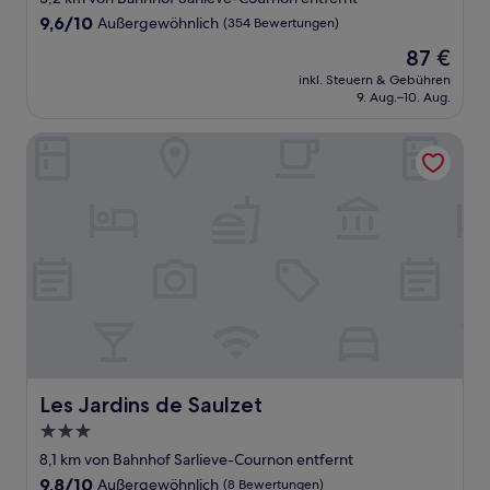
Unterkunft
9.6
9,6/10
Außergewöhnlich
(354 Bewertungen)
von
Der
87 €
10,
Preis
Außergewöhnlich,
inkl. Steuern & Gebühren
beträgt
9. Aug.–10. Aug.
(354
87 €
Bewertungen)
Les Jardins de Saulzet
Les Jardins de Saulzet
Les Jardins de Saulzet
3.0-
Sterne-
8,1 km von Bahnhof Sarlieve-Cournon entfernt
Unterkunft
9.8
9,8/10
Außergewöhnlich
(8 Bewertungen)