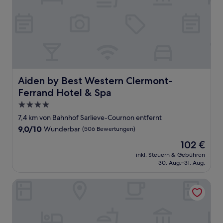
Aiden by Best Western Clermont-Ferrand Hotel & Spa
Aiden by Best Western Clermont-
Ferrand Hotel & Spa
4.0-
Sterne-
7,4 km von Bahnhof Sarlieve-Cournon entfernt
Unterkunft
9.0
9,0/10
Wunderbar
(506 Bewertungen)
von
Der
102 €
10,
Preis
Wunderbar,
inkl. Steuern & Gebühren
beträgt
30. Aug.–31. Aug.
(506
102 €
Bewertungen)
Oceania Clermont-Ferrand