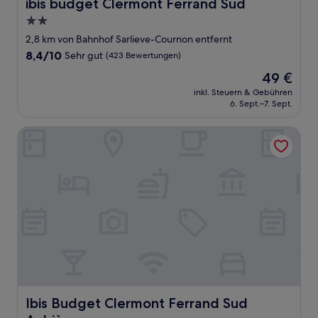
ibis budget Clermont Ferrand Sud
ibis budget Clermont Ferrand Sud
2.0-
Sterne-
2,8 km von Bahnhof Sarlieve-Cournon entfernt
Unterkunft
8.4
8,4/10
Sehr gut
(423 Bewertungen)
von
Der
49 €
10,
Preis
Sehr
inkl. Steuern & Gebühren
beträgt
6. Sept.–7. Sept.
gut,
49 €
(423
Bewertungen)
Ibis Budget Clermont Ferrand Sud Aubière
Ibis Budget Clermont Ferrand Sud Aubière
Ibis Budget Clermont Ferrand Sud