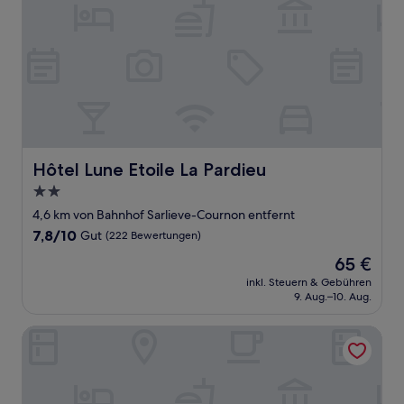
Hôtel Lune Etoile La Pardieu
Hôtel Lune Etoile La Pardieu
2.0-
Sterne-
4,6 km von Bahnhof Sarlieve-Cournon entfernt
Unterkunft
7.8
7,8/10
Gut
(222 Bewertungen)
von
Der
65 €
10,
Preis
Gut,
inkl. Steuern & Gebühren
beträgt
9. Aug.–10. Aug.
(222
65 €
Bewertungen)
Aiden by Best Western Clermont-Ferrand Hotel & Spa