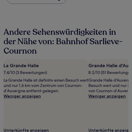
Nacht,
der
in
den
letzten
Andere Sehenswürdigkeiten in
24 Stunden
für
der Nähe von: Bahnhof Sarlieve-
einen
Aufenthalt
Cournon
mit
1 Übernachtung
von
La Grande Halle
Grande Halle d'Au
2 Erwachsenen
7.4/10 (3 Bewertungen)
8.2/10 (51 Bewertungen
gefunden
wurde.
La Grande Halle ist definitiv einen Besuch wert
Grande Halle d'Auvergne
Preise
und nur 1,6 km vom Zentrum von Cournon-
Besuch wert und nur 3
und
dʼAuvergne entfernt gelegen.
von Cournon-dʼAuvergn
Verfügbarkeiten
Weniger anzeigen
Weniger anzeigen
können
sich
ändern.
Es
können
zusätzliche
Unterkünfte anzeigen
Unterkünfte anzeige
Bedingungen