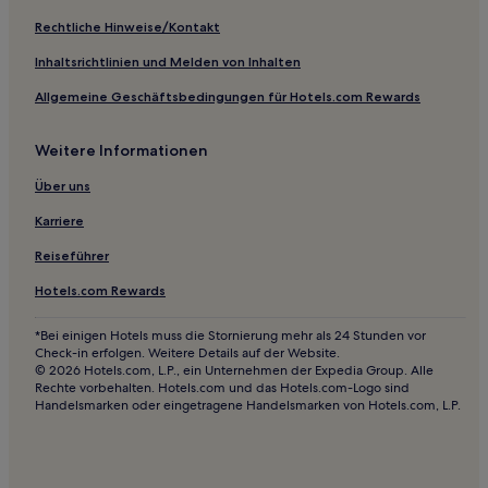
Ski in La Bourboule
Rechtliche Hinweise/Kontakt
Familien in La Bourboule
Inhaltsrichtlinien und Melden von Inhalten
Familien in Saint-Étienne
Allgemeine Geschäftsbedingungen für Hotels.com Rewards
Haustierfreundliche in Saint-Étienne
Weitere Informationen
Günstige in Saint-Étienne
Günstige nahe Super-Besse
Über uns
Hotels mit Parkplatz in Issoire
Karriere
Familien in Vichy
Reiseführer
Business in Roanne
Hotels.com Rewards
Haustierfreundliche in Roanne
*Bei einigen Hotels muss die Stornierung mehr als 24 Stunden vor
Haustierfreundliche in Aubière
Check-in erfolgen. Weitere Details auf der Website.
© 2026 Hotels.com, L.P., ein Unternehmen der Expedia Group. Alle
Familien in Aurillac
Rechte vorbehalten. Hotels.com und das Hotels.com-Logo sind
Handelsmarken oder eingetragene Handelsmarken von Hotels.com, L.P.
Haustierfreundliche in Thiers