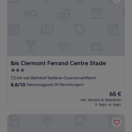
ibis Clermont Ferrand Centre Stade
ibis Clermont Ferrand Centre Stade
3.0-
Sterne-
7,2 km von Bahnhof Sarlieve-Cournon entfernt
Unterkunft
8.8
8,8/10
Hervorragend
(911 Bewertungen)
von
Der
65 €
10,
Preis
Hervorragend,
inkl. Steuern & Gebühren
beträgt
3. Sept.–4. Sept.
(911
65 €
Bewertungen)
Hôtel Lune Etoile La Pardieu