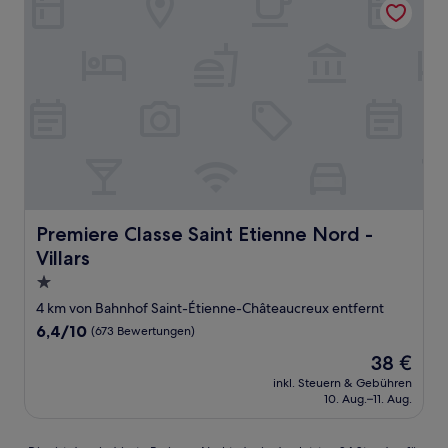
Premiere Classe Saint Etienne Nord - Villars
Premiere Classe Saint Etienne Nord -
Villars
1.0-
Stern-
4 km von Bahnhof Saint-Étienne-Châteaucreux entfernt
Unterkunft
6.4
6,4/10
(673 Bewertungen)
von
Der
38 €
10,
Preis
(673
inkl. Steuern & Gebühren
beträgt
10. Aug.–11. Aug.
Bewertungen)
38 €