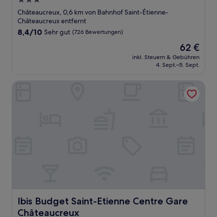
3.0-
Sterne-
Châteaucreux, 0,6 km von Bahnhof Saint-Étienne-
Unterkunft
Châteaucreux entfernt
8.4
8,4/10
Sehr gut
(726 Bewertungen)
von
Der
62 €
10,
Preis
Sehr
inkl. Steuern & Gebühren
beträgt
4. Sept.–5. Sept.
gut,
62 €
(726
Bewertungen)
Ibis Budget Saint-Etienne Centre Gare Châteaucreux
Ibis Budget Saint-Etienne Centre Gare Châteaucreux
Ibis Budget Saint-Etienne Centre Gare
Châteaucreux