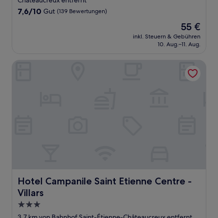
Châteaucreux entfernt
7.6
7,6/10
Gut
(139 Bewertungen)
von
Der
55 €
10,
Preis
Gut,
inkl. Steuern & Gebühren
beträgt
10. Aug.–11. Aug.
(139
55 €
Bewertungen)
Hotel Campanile Saint Etienne Centre - Villars
Hotel Campanile Saint Etienne Centre - Villars
Hotel Campanile Saint Etienne Centre -
Villars
3.0-
Sterne-
3,7 km von Bahnhof Saint-Étienne-Châteaucreux entfernt