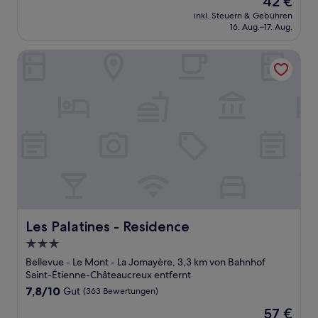
42 €
10,
Preis
Sehr
inkl. Steuern & Gebühren
beträgt
16. Aug.–17. Aug.
gut,
42 €
(20
Bewertungen)
Les Palatines - Residence
Les Palatines - Residence
Les Palatines - Residence
3.0-
Sterne-
Bellevue - Le Mont - La Jomayère, 3,3 km von Bahnhof
Unterkunft
Saint-Étienne-Châteaucreux entfernt
7.8
7,8/10
Gut
(363 Bewertungen)
von
Der
57 €
10,