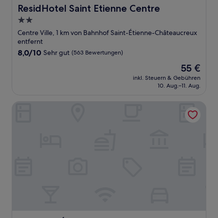
ResidHotel Saint Etienne Centre
ResidHotel Saint Etienne Centre
2.0-
Sterne-
Centre Ville, 1 km von Bahnhof Saint-Étienne-Châteaucreux
Unterkunft
entfernt
8.0
8,0/10
Sehr gut
(563 Bewertungen)
von
Der
55 €
10,
Preis
Sehr
inkl. Steuern & Gebühren
beträgt
10. Aug.–11. Aug.
gut,
55 €
(563
Bewertungen)
ibis Saint-Étienne - La Terrasse