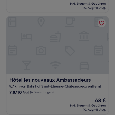
Preis
Gut,
inkl. Steuern & Gebühren
beträgt
10. Aug.–11. Aug.
(363
57 €
Bewertungen)
Hôtel les nouveaux Ambassadeurs
Hôtel les nouveaux Ambassadeurs
Hôtel les nouveaux Ambassadeurs
9,7 km von Bahnhof Saint-Étienne-Châteaucreux entfernt
7.8
7,8/10
Gut
(6 Bewertungen)
von
Der
68 €
10,
Preis
Gut,
inkl. Steuern & Gebühren
beträgt
10. Aug.–11. Aug.
(6
68 €
Bewertungen)