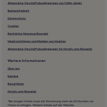
Allgemeine Geschäftsbedingungen von FeWo-direkt
Hotels mit inbegriffenem Frühstück in Lyon
Familien in Lyon
Barrierefreiheit
Haustierfreundliche in Villard-de-Lans
Datenschutz
Haustierfreundliche in Vals-les-Bains
Cookies
Luxus in 5. Arrondissement
Rechtliche Hinweise/Kontakt
Hotels mit Parkplatz in Bourg-lès-Valence
Inhaltsrichtlinien und Melden von Inhalten
Haustierfreundliche in Bourg-lès-Valence
Allgemeine Geschäftsbedingungen für Hotels.com Rewards
Haustierfreundliche in Dardilly
Weitere Informationen
Familien in Valence
Luxus in Valence
Über uns
Haustierfreundliche in Valence
Karriere
Hotels mit Pool in Auvergne-Rhône-Alpes
Reiseführer
Familien in Auvergne-Rhône-Alpes
Hotels.com Rewards
Hotels mit Parkplatz in Auvergne-Rhône-Alpes
*Bei einigen Hotels muss die Stornierung mehr als 24 Stunden vor
Ski in Auvergne-Rhône-Alpes
Check-in erfolgen. Weitere Details auf der Website.