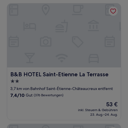
B&B HOTEL Saint-Etienne La Terrasse
B&B HOTEL Saint-Etienne La Terrasse
B&B HOTEL Saint-Etienne La Terrasse
2.0-
Sterne-
3,7 km von Bahnhof Saint-Étienne-Châteaucreux entfernt
Unterkunft
7.4
7,4/10
Gut
(376 Bewertungen)
von
Der
53 €
10,
Preis
Gut,
inkl. Steuern & Gebühren
beträgt
23. Aug.–24. Aug.
(376
53 €
Bewertungen)
Premiere Classe Saint Etienne Nord - Villars