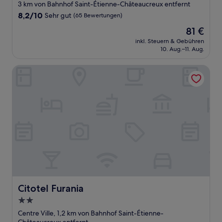
3 km von Bahnhof Saint-Étienne-Châteaucreux entfernt
8.2
8,2/10
Sehr gut
(65 Bewertungen)
von
Der
81 €
10,
Preis
Sehr
inkl. Steuern & Gebühren
beträgt
10. Aug.–11. Aug.
gut,
81 €
(65
Bewertungen)
Citotel Furania
Citotel Furania
Citotel Furania
2.0-
Sterne-
Centre Ville, 1,2 km von Bahnhof Saint-Étienne-
Unterkunft