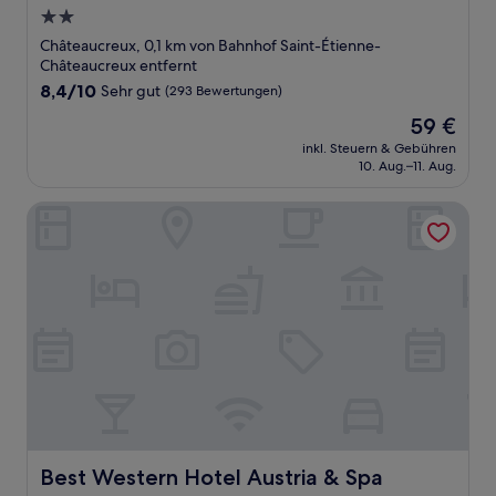
2.0-
Sterne-
Châteaucreux, 0,1 km von Bahnhof Saint-Étienne-
Unterkunft
Châteaucreux entfernt
8.4
8,4/10
Sehr gut
(293 Bewertungen)
von
Der
59 €
10,
Preis
Sehr
inkl. Steuern & Gebühren
beträgt
10. Aug.–11. Aug.
gut,
59 €
(293
Bewertungen)
Best Western Hotel Austria & Spa
Best Western Hotel Austria & Spa
Best Western Hotel Austria & Spa