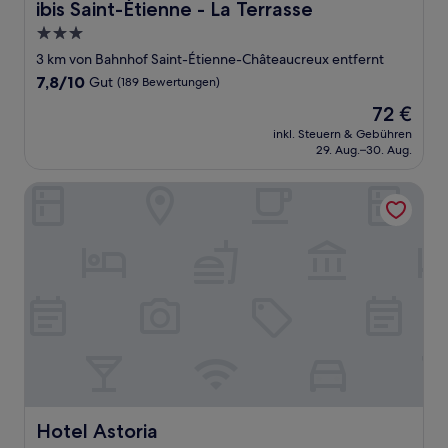
ibis Saint-Étienne - La Terrasse
ibis Saint-Étienne - La Terrasse
3.0-
Sterne-
3 km von Bahnhof Saint-Étienne-Châteaucreux entfernt
Unterkunft
7.8
7,8/10
Gut
(189 Bewertungen)
von
Der
72 €
10,
Preis
Gut,
inkl. Steuern & Gebühren
beträgt
29. Aug.–30. Aug.
(189
72 €
Bewertungen)
Hotel Astoria
Hotel Astoria
Hotel Astoria