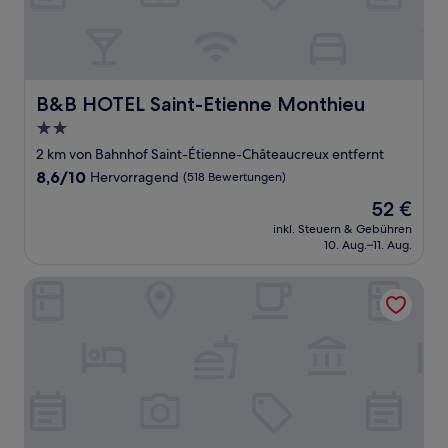
B&B HOTEL Saint-Etienne Monthieu
B&B HOTEL Saint-Etienne Monthieu
2.0-
Sterne-
2 km von Bahnhof Saint-Étienne-Châteaucreux entfernt
Unterkunft
8.6
8,6/10
Hervorragend
(518 Bewertungen)
von
Der
52 €
10,
Preis
Hervorragend,
inkl. Steuern & Gebühren
beträgt
10. Aug.–11. Aug.
(518
52 €
Bewertungen)
Hôtel du Golf