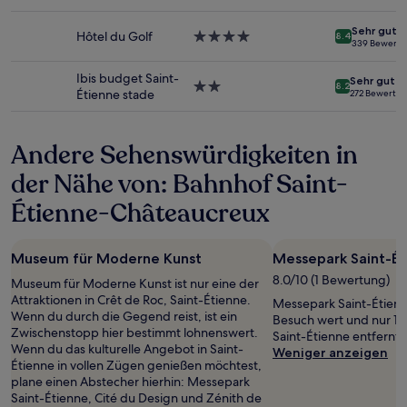
Sterne-
sich
Unterkunft
ändern.
Sehr gut
Hôtel du Golf
4.0-
Es
8.4
339 Bewert
Sterne-
können
Unterkunft
zusätzliche
Ibis budget Saint-
Sehr gut
Bedingungen
2.0-
8.2
Étienne stade
272 Bewertu
gelten.
Sterne-
Unterkunft
Andere Sehenswürdigkeiten in
der Nähe von: Bahnhof Saint-
Étienne-Châteaucreux
Museum für Moderne Kunst
Messepark Saint-Ét
8.0/10 (1 Bewertung)
Museum für Moderne Kunst ist nur eine der
Attraktionen in Crêt de Roc, Saint-Étienne.
Messepark Saint-Étienne
Wenn du durch die Gegend reist, ist ein
Besuch wert und nur 1
Zwischenstopp hier bestimmt lohnenswert.
Saint-Étienne entfernt
Wenn du das kulturelle Angebot in Saint-
Weniger anzeigen
Étienne in vollen Zügen genießen möchtest,
plane einen Abstecher hierhin: Messepark
Saint-Étienne, Cité du Design und Zénith de