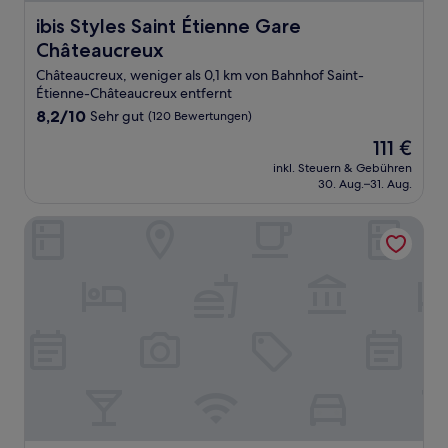
ibis Styles Saint Étienne Gare Châteaucreux
ibis Styles Saint Étienne Gare
Châteaucreux
Châteaucreux, weniger als 0,1 km von Bahnhof Saint-
Étienne-Châteaucreux entfernt
8.2
8,2/10
Sehr gut
(120 Bewertungen)
von
Der
111 €
10,
Preis
Sehr
inkl. Steuern & Gebühren
beträgt
30. Aug.–31. Aug.
gut,
111 €
(120
Bewertungen)
ResidHotel Saint Etienne Centre