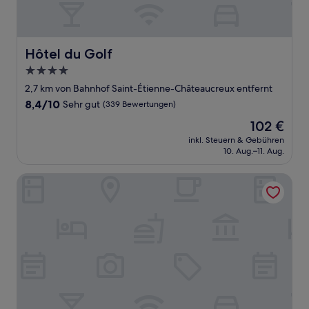
Hôtel du Golf
Hôtel du Golf
4.0-
Sterne-
2,7 km von Bahnhof Saint-Étienne-Châteaucreux entfernt
Unterkunft
8.4
8,4/10
Sehr gut
(339 Bewertungen)
von
Der
102 €
10,
Preis
Sehr
inkl. Steuern & Gebühren
beträgt
10. Aug.–11. Aug.
gut,
102 €
(339
Bewertungen)
Ibis budget Saint-Étienne stade