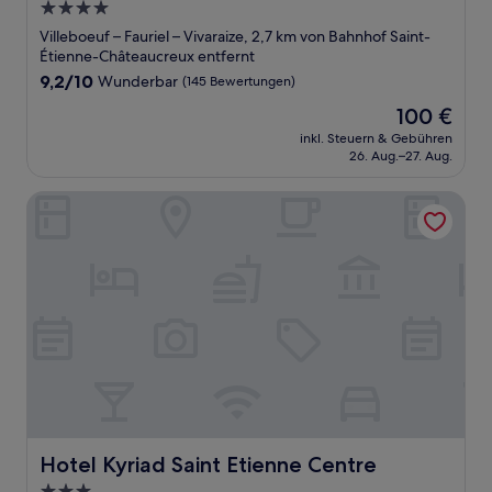
4.0-
Sterne-
Villeboeuf – Fauriel – Vivaraize, 2,7 km von Bahnhof Saint-
Unterkunft
Étienne-Châteaucreux entfernt
9.2
9,2/10
Wunderbar
(145 Bewertungen)
von
Der
100 €
10,
Preis
Wunderbar,
inkl. Steuern & Gebühren
beträgt
26. Aug.–27. Aug.
(145
100 €
Bewertungen)
Hotel Kyriad Saint Etienne Centre
Hotel Kyriad Saint Etienne Centre
Hotel Kyriad Saint Etienne Centre