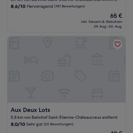
Unterkunft
8.6
8,6/10
Hervorragend
(747 Bewertungen)
von
Der
65 €
10,
Preis
Hervorragend,
inkl. Steuern & Gebühren
beträgt
29. Aug.–30. Aug.
(747
65 €
Bewertungen)
Aux Deux Lots
Aux Deux Lots
Aux Deux Lots
5,8 km von Bahnhof Saint-Étienne-Châteaucreux entfernt
8.0
8,0/10
Sehr gut
(20 Bewertungen)
von
Der