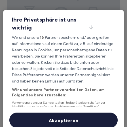
Ihre Privatsphäre ist uns
Novotel Saint-Étienne Centre Gare Châteaucreux
Novotel Saint-Étienne Centre Gare
wichtig
Châteaucreux
Wir und unsere
16
Partner speichern und/ oder greifen
4.0-
auf Informationen auf einem Gerät zu, z.B. auf eindeutige
Sterne-
Châteaucreux, 0,2 km von Bahnhof Saint-Étienne-
Kennungen in Cookies, um personenbezogene Daten zu
Unterkunft
Châteaucreux entfernt
verarbeiten. Sie können Ihre Präferenzen akzeptieren
9.0
9,0/10
Wunderbar
(136 Bewertungen)
oder verwalten. Klicken Sie dazu bitte unten oder
von
Der
95 €
besuchen Sie jederzeit die Seite der Datenschutzrichtlinie.
10,
Preis
Wunderbar,
inkl. Steuern & Gebühren
Diese Präferenzen werden unseren Partnern signalisiert
beträgt
30. Aug.–31. Aug.
(136
und haben keinen Einfluss auf Surfdaten.
95 €
Bewertungen)
Wir und unsere Partner verarbeiten Daten, um
Comfort Aparthotel Saint-Etienne
Folgendes bereitzustellen:
Verwendung genauer Standortdaten. Endgeräteeigenschaften zur
Identifikation aktiv abfragen. Speichern von oder Zugriff auf
Informationen auf einem Endgerät. Personalisierte Werbung und
Inhalte, Messung von Werbeleistung und der Performance von Inhalten,
Zielgruppenforschung sowie Entwicklung und Verbesserung von
Akzeptieren
Angeboten.