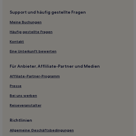
Familien in Grenoble
Support und häufig gestellte Fragen
Haustierfreundliche in Grenoble
Familien in Vienne
Meine Buchungen
Günstige in Saint-Étienne
Häufig gestellte Fragen
Haustierfreundliche in Saint-Étienne
Kontakt
Familien in Saint-Étienne
Eine Unterkunft bewerten
Haustierfreundliche in 2. Arrondissement
Für Anbieter, Affliliate-Partner und Medien
Business in Montélimar
Affiliate-Partner-Programm
Familien in Montélimar
Hotels mit Parkplatz in Villefranche-sur-Saône
Presse
Haustierfreundliche in Villefranche-sur-Saône
Bei uns werben
Familien in Bron
Reiseveranstalter
Haustierfreundliche in Bron
Richtlinien
Hotels mit Parkplatz in Bron
Allgemeine Geschäftsbedingungen
Haustierfreundliche in Lyon