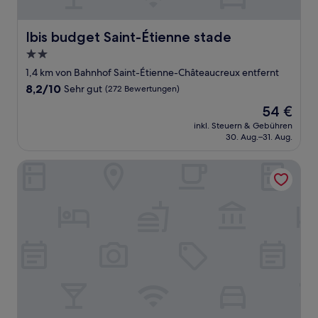
Ibis budget Saint-Étienne stade
Ibis budget Saint-Étienne stade
2.0-
Sterne-
1,4 km von Bahnhof Saint-Étienne-Châteaucreux entfernt
Unterkunft
8.2
8,2/10
Sehr gut
(272 Bewertungen)
von
Der
54 €
10,
Preis
Sehr
inkl. Steuern & Gebühren
beträgt
30. Aug.–31. Aug.
gut,
54 €
(272
Bewertungen)
ibis Styles Saint Étienne Gare Châteaucreux