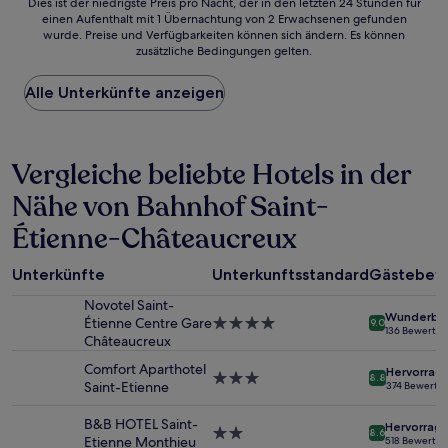
Dies
Dies ist der niedrigste Preis pro Nacht, der in den letzten 24 Stunden für
einen Aufenthalt mit 1 Übernachtung von 2 Erwachsenen gefunden
ist
wurde. Preise und Verfügbarkeiten können sich ändern. Es können
der
zusätzliche Bedingungen gelten.
niedrigste
Preis
Alle Unterkünfte anzeigen
pro
Nacht,
der
in
Vergleiche beliebte Hotels in der
den
letzten
Nähe von Bahnhof Saint-
24 Stunden
für
Étienne-Châteaucreux
einen
Aufenthalt
mit
Unterkünfte
Unterkunftsstandard
Gästebew
1 Übernachtung
Novotel Saint-
von
Wunderba
Étienne Centre Gare
4.0-
9.0
2 Erwachsenen
136 Bewertu
Châteaucreux
Sterne-
gefunden
Unterkunft
wurde.
Comfort Aparthotel
Hervorrag
3.0-
8.8
Preise
Saint-Etienne
374 Bewertu
Sterne-
und
Unterkunft
Verfügbarkeiten
B&B HOTEL Saint-
Hervorrag
2.0-
können
8.6
Etienne Monthieu
518 Bewertu