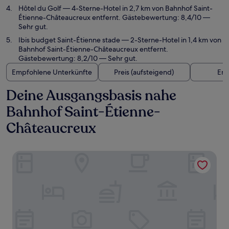
Hôtel du Golf
— 4-Sterne-Hotel in 2,7 km von Bahnhof Saint-
Étienne-Châteaucreux entfernt. Gästebewertung: 8,4/10 —
Sehr gut.
Ibis budget Saint-Étienne stade
— 2-Sterne-Hotel in 1,4 km von
Bahnhof Saint-Étienne-Châteaucreux entfernt.
Gästebewertung: 8,2/10 — Sehr gut.
Empfohlene Unterkünfte
Preis (aufsteigend)
Ent
Deine Ausgangsbasis nahe
Bahnhof Saint-Étienne-
Châteaucreux
Novotel Saint-Étienne Centre Gare Châteaucreux