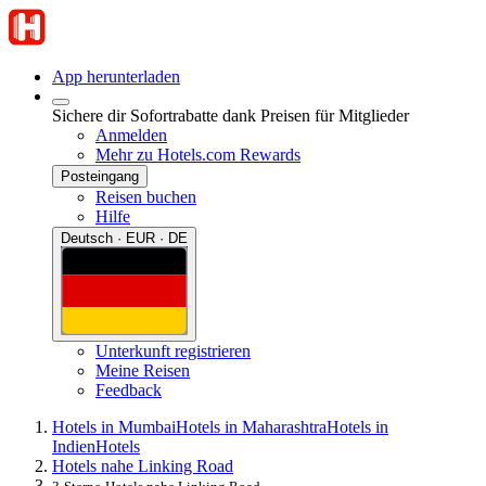
App herunterladen
Sichere dir Sofortrabatte dank Preisen für Mitglieder
Anmelden
Mehr zu Hotels.com Rewards
Posteingang
Reisen buchen
Hilfe
Deutsch · EUR · DE
Unterkunft registrieren
Meine Reisen
Feedback
Hotels in Mumbai
Hotels in Maharashtra
Hotels in
Indien
Hotels
Hotels nahe Linking Road