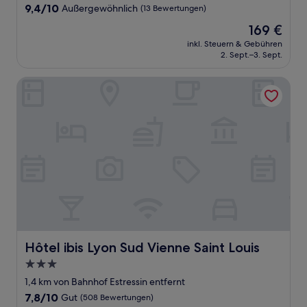
9.4
9,4/10
Außergewöhnlich
(13 Bewertungen)
von
Der
169 €
10,
Preis
Außergewöhnlich,
inkl. Steuern & Gebühren
beträgt
2. Sept.–3. Sept.
(13
169 €
Bewertungen)
Hôtel ibis Lyon Sud Vienne Saint Louis
Hôtel ibis Lyon Sud Vienne Saint Louis
Hôtel ibis Lyon Sud Vienne Saint Louis
3.0-
Sterne-
1,4 km von Bahnhof Estressin entfernt
Unterkunft
7.8
7,8/10
Gut
(508 Bewertungen)