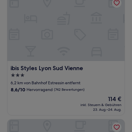
ibis Styles Lyon Sud Vienne
ibis Styles Lyon Sud Vienne
3.0-
Sterne-
6,2 km von Bahnhof Estressin entfernt
Unterkunft
8.6
8,6/10
Hervorragend
(742 Bewertungen)
von
Der
114 €
10,
Preis
Hervorragend,
inkl. Steuern & Gebühren
beträgt
23. Aug.–24. Aug.
(742
114 €
Bewertungen)
Kyriad Lyon Sud - Givors