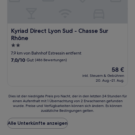
Kyriad Direct Lyon Sud - Chasse Sur Rhône
Kyriad Direct Lyon Sud - Chasse Sur
Rhône
2.0-
Sterne-
7,9 km von Bahnhof Estressin entfernt
Unterkunft
7.0
7,0/10
Gut
(486 Bewertungen)
von
Der
58 €
10,
Preis
Gut,
inkl. Steuern & Gebühren
beträgt
20. Aug.–21. Aug.
(486
58 €
Bewertungen)
Dies
Dies ist der niedrigste Preis pro Nacht, der in den letzten 24 Stunden für
einen Aufenthalt mit 1 Übernachtung von 2 Erwachsenen gefunden
ist
wurde. Preise und Verfügbarkeiten können sich ändern. Es können
der
zusätzliche Bedingungen gelten.
niedrigste
Preis
Alle Unterkünfte anzeigen
pro
Nacht,
der