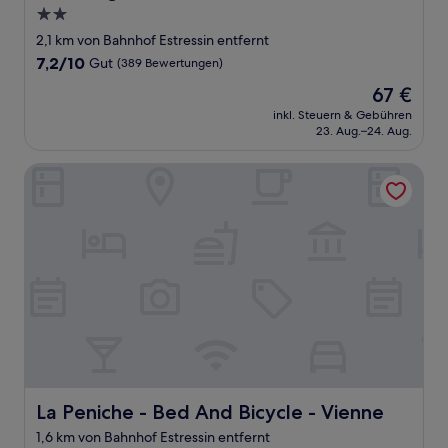
2.0-
Sterne-
2,1 km von Bahnhof Estressin entfernt
Unterkunft
7.2
7,2/10
Gut
(389 Bewertungen)
von
Der
67 €
10,
Preis
Gut,
inkl. Steuern & Gebühren
beträgt
23. Aug.–24. Aug.
(389
67 €
Bewertungen)
La Peniche - Bed And Bicycle - Vienne
La Peniche - Bed And Bicycle - Vienne
La Peniche - Bed And Bicycle - Vienne
1,6 km von Bahnhof Estressin entfernt