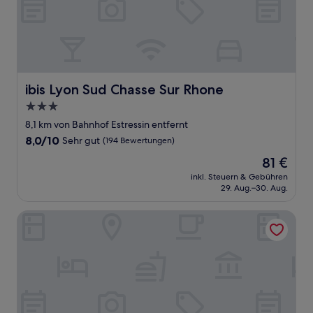
ibis Lyon Sud Chasse Sur Rhone
ibis Lyon Sud Chasse Sur Rhone
3.0-
Sterne-
8,1 km von Bahnhof Estressin entfernt
Unterkunft
8.0
8,0/10
Sehr gut
(194 Bewertungen)
von
Der
81 €
10,
Preis
Sehr
inkl. Steuern & Gebühren
beträgt
29. Aug.–30. Aug.
gut,
81 €
(194
Bewertungen)
Kyriad Direct Lyon Sud - Chasse Sur Rhône