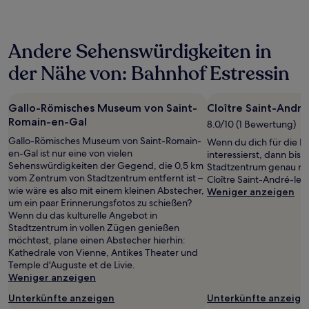
in
den
letzten
Andere Sehenswürdigkeiten in
24 Stunden
für
der Nähe von: Bahnhof Estressin
einen
Aufenthalt
mit
Gallo-Römisches Museum von Saint-
Cloître Saint-André
1 Übernachtung
Romain-en-Gal
von
8.0/10 (1 Bewertung)
2 Erwachsenen
Gallo-Römisches Museum von Saint-Romain-
Wenn du dich für die Ki
gefunden
en-Gal ist nur eine von vielen
interessierst, dann bis
wurde.
Sehenswürdigkeiten der Gegend, die 0,5 km
Stadtzentrum genau rich
Preise
vom Zentrum von Stadtzentrum entfernt ist –
Cloître Saint-André-le-
und
wie wäre es also mit einem kleinen Abstecher,
Weniger anzeigen
Verfügbarkeiten
um ein paar Erinnerungsfotos zu schießen?
können
Wenn du das kulturelle Angebot in
sich
Stadtzentrum in vollen Zügen genießen
ändern.
möchtest, plane einen Abstecher hierhin:
Es
Kathedrale von Vienne, Antikes Theater und
können
Temple d'Auguste et de Livie.
zusätzliche
Weniger anzeigen
Bedingungen
gelten.
Unterkünfte anzeigen
Unterkünfte anzeige