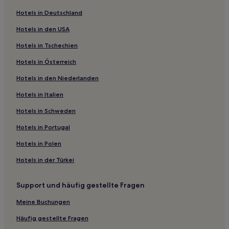
Familien in Bourg-en-Bresse
Hotels in Deutschland
Familien in Villeurbanne
Hotels in den USA
Hotels mit Wellnessbereich in Rhône-Alpes
Hotels in Tschechien
Ski in Rhône-Alpes
Hotels in Österreich
Familien in Rhône-Alpes
Hotels in den Niederlanden
Hotels mit Parkplatz in Rhône-Alpes
Hotels mit Pool in Rhône-Alpes
Hotels in Italien
Haustierfreundliche in Rhône-Alpes
Hotels in Schweden
Hotels mit Parkplatz in 8. Arrondissement
Hotels in Portugal
Haustierfreundliche in Belleville-en-Beaujolais
Hotels in Polen
Hotels mit Parkplatz in Belleville-en-Beaujolais
Hotels in der Türkei
Hotels mit Wellnessbereich in Aix-les-Bains
Support und häufig gestellte Fragen
Hotels mit Parkplatz in Aix-les-Bains
Familien in Aix-les-Bains
Meine Buchungen
Günstige in Aix-les-Bains
Häufig gestellte Fragen