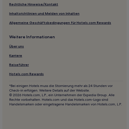
Familien in Lyon
Rechtliche Hinweise/Kontakt
Hotels mit inbegriffenem Frühstück in Lyon
Inhaltsrichtlinien und Melden von Inhalten
Haustierfreundliche in Lyon
Allgemeine Geschäftsbedingungen für Hotels.com Rewards
Haustierfreundliche in Villard-de-Lans
Weitere Informationen
Luxus in 5. Arrondissement
Haustierfreundliche in Bourg-lès-Valence
Über uns
Hotels mit Parkplatz in Bourg-lès-Valence
Karriere
Haustierfreundliche in Chambéry
Reiseführer
Familien in Chambéry
Hotels.com Rewards
Haustierfreundliche in Dardilly
*Bei einigen Hotels muss die Stornierung mehr als 24 Stunden vor
Familien in Valence
Check-in erfolgen. Weitere Details auf der Website.
© 2026 Hotels.com, L.P., ein Unternehmen der Expedia Group. Alle
Haustierfreundliche in Valence
Rechte vorbehalten. Hotels.com und das Hotels.com-Logo sind
Handelsmarken oder eingetragene Handelsmarken von Hotels.com, L.P.
Luxus in Valence
Hotels mit Pool in Auvergne-Rhône-Alpes
Ski in Auvergne-Rhône-Alpes