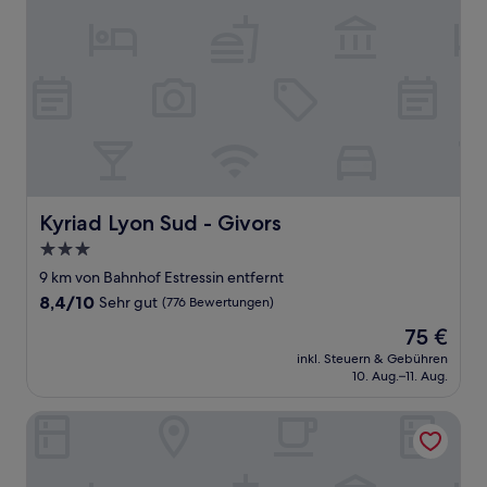
Kyriad Lyon Sud - Givors
Kyriad Lyon Sud - Givors
3.0-
Sterne-
9 km von Bahnhof Estressin entfernt
Unterkunft
8.4
8,4/10
Sehr gut
(776 Bewertungen)
von
Der
75 €
10,
Preis
Sehr
inkl. Steuern & Gebühren
beträgt
10. Aug.–11. Aug.
gut,
75 €
(776
Bewertungen)
Paradis la Provence entre Vienne et Lyon