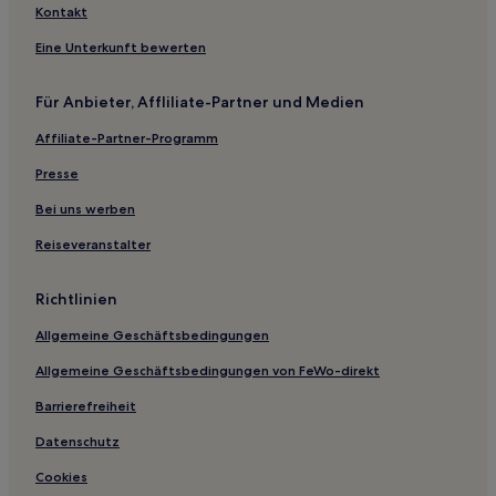
Hotels mit Pool in Aix-les-Bains
Kontakt
Haustierfreundliche in Aix-les-Bains
Eine Unterkunft bewerten
Haustierfreundliche in Saint-Priest
Für Anbieter, Affliliate-Partner und Medien
Haustierfreundliche in Grenoble
Affiliate-Partner-Programm
Familien in Grenoble
Familien in Vienne
Presse
Günstige in Saint-Étienne
Bei uns werben
Familien in Saint-Étienne
Reiseveranstalter
Haustierfreundliche in Saint-Étienne
Richtlinien
Haustierfreundliche in 2. Arrondissement
Allgemeine Geschäftsbedingungen
Haustierfreundliche in Villefranche-sur-Saône
Allgemeine Geschäftsbedingungen von FeWo-direkt
Hotels mit Parkplatz in Villefranche-sur-Saône
Hotels mit Parkplatz in Bron
Barrierefreiheit
Familien in Bron
Datenschutz
Haustierfreundliche in Bron
Cookies