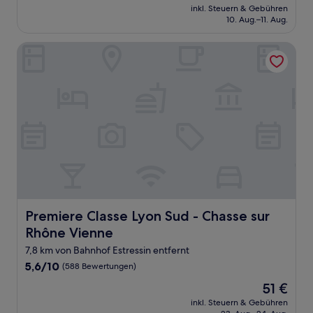
Preis
Sehr
inkl. Steuern & Gebühren
beträgt
10. Aug.–11. Aug.
gut,
117 €
(100
Bewertungen)
Premiere Classe Lyon Sud - Chasse sur Rhône Vienne
Premiere Classe Lyon Sud - Chasse sur Rhône Vienne
Premiere Classe Lyon Sud - Chasse sur
Rhône Vienne
7,8 km von Bahnhof Estressin entfernt
5.6
5,6/10
(588 Bewertungen)
von
Der
51 €
10,
Preis
(588
inkl. Steuern & Gebühren
beträgt