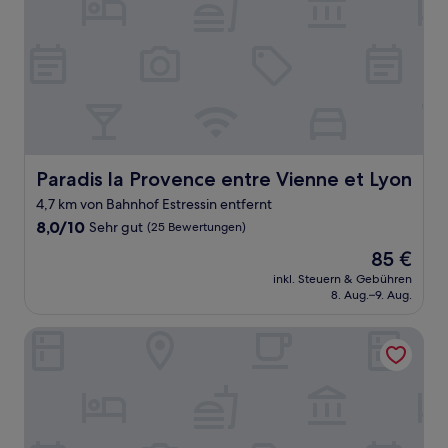
Paradis la Provence entre Vienne et Lyon
Paradis la Provence entre Vienne et Lyon
4,7 km von Bahnhof Estressin entfernt
8.0
8,0/10
Sehr gut
(25 Bewertungen)
von
Der
85 €
10,
Preis
Sehr
inkl. Steuern & Gebühren
beträgt
8. Aug.–9. Aug.
gut,
85 €
(25
Bewertungen)
ibis Lyon Sud Chasse Sur Rhone