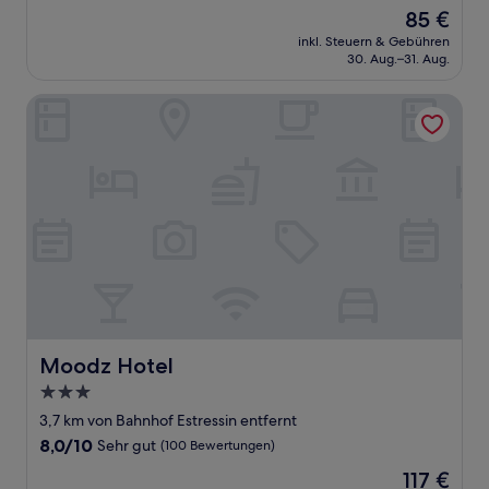
von
Der
85 €
10,
Preis
Gut,
inkl. Steuern & Gebühren
beträgt
30. Aug.–31. Aug.
(508
85 €
Bewertungen)
Moodz Hotel
Moodz Hotel
Moodz Hotel
3.0-
Sterne-
3,7 km von Bahnhof Estressin entfernt
Unterkunft
8.0
8,0/10
Sehr gut
(100 Bewertungen)
von
Der
117 €
10,