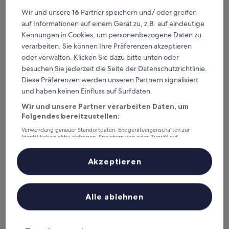
km von Bahnhof Estressin entfernt. Gästebewertung: 7,8/10 —
Gut.
Wir und unsere
16
Partner speichern und/ oder greifen
auf Informationen auf einem Gerät zu, z.B. auf eindeutige
Moodz Hotel
— 3-Sterne-Hotel in 3,7 km von Bahnhof Estressin
entfernt. Gästebewertung: 8,0/10 — Sehr gut.
Kennungen in Cookies, um personenbezogene Daten zu
verarbeiten. Sie können Ihre Präferenzen akzeptieren
Empfohlene Unterkünfte
Preis (aufsteigend)
Ent
oder verwalten. Klicken Sie dazu bitte unten oder
Deine Ausgangsbasis nahe
besuchen Sie jederzeit die Seite der Datenschutzrichtlinie.
Diese Präferenzen werden unseren Partnern signalisiert
Bahnhof Estressin
und haben keinen Einfluss auf Surfdaten.
Wir und unsere Partner verarbeiten Daten, um
La Pyramide Patrick Henriroux
Folgendes bereitzustellen:
Verwendung genauer Standortdaten. Endgeräteeigenschaften zur
Identifikation aktiv abfragen. Speichern von oder Zugriff auf
Informationen auf einem Endgerät. Personalisierte Werbung und
Inhalte, Messung von Werbeleistung und der Performance von Inhalten,
Zielgruppenforschung sowie Entwicklung und Verbesserung von
Akzeptieren
Angeboten.
Liste der Partner (Lieferanten)
Alle ablehnen