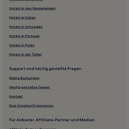
Wabrzezno Hotels
Hotels in den Niederlanden
Gmina Świecie nad Osą Hotels
Powiat Brodnicki: Hotels
Hotels in Italien
Landkreis Grudziądz: Hotels
Hotels in Schweden
Stolno Hotels
Hotels in Portugal
Zbiczno Hotels
Hotels in Polen
Grzywno Hotels
Hotels in der Türkei
Byslaw Hotels
Support und häufig gestellte Fragen
Landkreis Wąbrzeźno: Hotels
Brodnica Hotels
Meine Buchungen
Hotels nahe Bahnhof Torun Miasto
Häufig gestellte Fragen
Wrocki Hotels
Kontakt
Lasin Hotels
Eine Unterkunft bewerten
Nieżywięć Hotels
Für Anbieter, Affliliate-Partner und Medien
Bobrowo Hotels