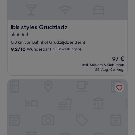
ibis styles Grudziadz
ibis styles Grudziadz
3.5-
Sterne-
0,8 km von Bahnhof Grudziądz entfernt
Unterkunft
9.2
9,2/10
Wunderbar
(158 Bewertungen)
von
Der
97 €
10,
Preis
Wunderbar,
inkl. Steuern & Gebühren
beträgt
25. Aug.–26. Aug.
(158
97 €
Bewertungen)
Hotel Rad