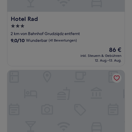
Hotel Rad
Hotel Rad
3.0-
Sterne-
2 km von Bahnhof Grudziądz entfernt
Unterkunft
9.0
9,0/10
Wunderbar
(41 Bewertungen)
von
Der
86 €
10,
Preis
Wunderbar,
inkl. Steuern & Gebühren
beträgt
12. Aug.–13. Aug.
(41
86 €
Bewertungen)
Hotel Rudnik