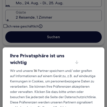
Mo., 24. Aug. - Di., 25. Aug.
Gäste
2 Reisende, 1 Zimmer
Ich reise geschäftlich
Suchen
Kostenlose Stornierung bei
Ihre Privatsphäre ist uns
Planänderungen
wichtig
Wir und unsere
16
Partner speichern und/ oder greifen
Verdiene Prämien für jede
auf Informationen auf einem Gerät zu, z.B. auf eindeutige
wahrgenommene Übernachtung
Kennungen in Cookies, um personenbezogene Daten zu
verarbeiten. Sie können Ihre Präferenzen akzeptieren
Mehr sparen mit Preisen für Mitglieder
oder verwalten. Klicken Sie dazu bitte unten oder
besuchen Sie jederzeit die Seite der Datenschutzrichtlinie.
Diese Präferenzen werden unseren Partnern signalisiert