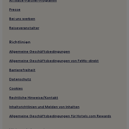
Affiliate-Partner-Programm
Bukowiec Hotels
Bielawy Hotels
Presse
Kreis Toruń: Hotels
Bei uns werben
Dobrcz Hotels
Reiseveranstalter
Jablonowo Pomorskie Hotels
Richtlinien
Hotels nahe Botanischer Garten
Allgemeine Geschäftsbedingungen
Gmina Bartniczka Hotels
Allgemeine Geschäftsbedingungen von FeWo-direkt
Gmina Drzycim Hotels
Hotels nahe Burg Gollub
Barrierefreiheit
Gmina Osiek Hotels
Datenschutz
Ferienwohnungen in Torun
Cookies
Rechtliche Hinweise/Kontakt
Inhaltsrichtlinien und Melden von Inhalten
Allgemeine Geschäftsbedingungen für Hotels.com Rewards