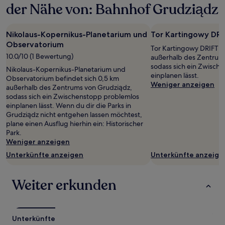
der Nähe von: Bahnhof Grudziądz
einen
Aufenthalt
mit
Nikolaus-Kopernikus-Planetarium und
Tor Kartingowy DRI
1 Übernachtung
Observatorium
von
Tor Kartingowy DRIFT b
2 Erwachsenen
10.0/10 (1 Bewertung)
außerhalb des Zentrum
gefunden
sodass sich ein Zwisch
Nikolaus-Kopernikus-Planetarium und
wurde.
einplanen lässt.
Observatorium befindet sich 0,5 km
Preise
Weniger anzeigen
außerhalb des Zentrums von Grudziądz,
und
sodass sich ein Zwischenstopp problemlos
Verfügbarkeiten
einplanen lässt. Wenn du dir die Parks in
können
Grudziądz nicht entgehen lassen möchtest,
sich
plane einen Ausflug hierhin ein: Historischer
ändern.
Park.
Es
Weniger anzeigen
können
zusätzliche
Unterkünfte anzeigen
Unterkünfte anzeige
Bedingungen
gelten.
Weiter erkunden
Unterkünfte