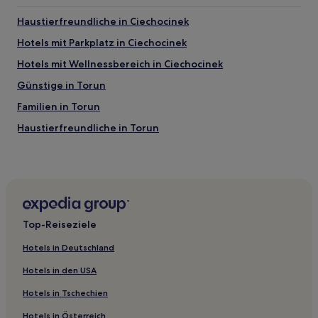
Haustierfreundliche in Ciechocinek
Hotels mit Parkplatz in Ciechocinek
Hotels mit Wellnessbereich in Ciechocinek
Günstige in Torun
Familien in Torun
Haustierfreundliche in Torun
Hotels mit Fitnessbereich in Bromberg
Hotels mit Parkplatz in Bromberg
Haustierfreundliche in Tuchola
Gmina Wąpielsk Hotels
Top-Reiseziele
Gmina Jeżewo Hotels
Hotels in Deutschland
Gmina Gruta Hotels
Hotels in den USA
Hotels nahe Ausstellungshalle - Toruń Messen
Hotels in Tschechien
Grunau Hotels
Hotels in Österreich