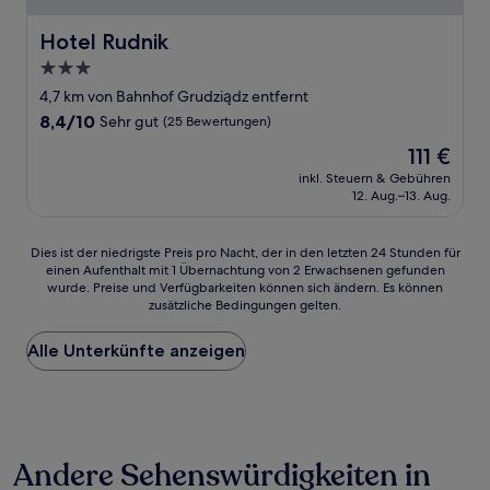
Hotel Rudnik
Hotel Rudnik
3.0-
Sterne-
4,7 km von Bahnhof Grudziądz entfernt
Unterkunft
8.4
8,4/10
Sehr gut
(25 Bewertungen)
von
Der
111 €
10,
Preis
Sehr
inkl. Steuern & Gebühren
beträgt
12. Aug.–13. Aug.
gut,
111 €
(25
Bewertungen)
Dies
Dies ist der niedrigste Preis pro Nacht, der in den letzten 24 Stunden für
einen Aufenthalt mit 1 Übernachtung von 2 Erwachsenen gefunden
ist
wurde. Preise und Verfügbarkeiten können sich ändern. Es können
der
zusätzliche Bedingungen gelten.
niedrigste
Preis
Alle Unterkünfte anzeigen
pro
Nacht,
der
in
den
letzten
Andere Sehenswürdigkeiten in
24 Stunden
für