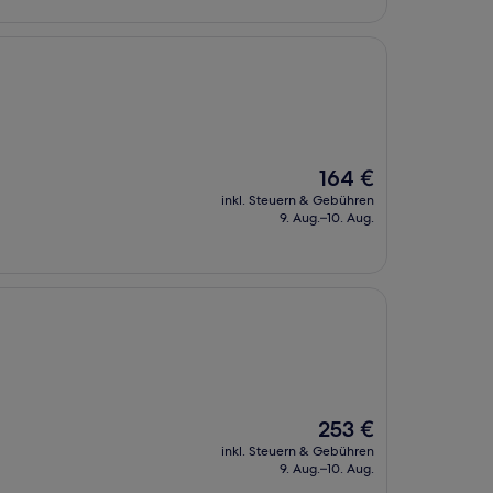
Der
164 €
Preis
inkl. Steuern & Gebühren
beträgt
9. Aug.–10. Aug.
164 €
Der
253 €
Preis
inkl. Steuern & Gebühren
beträgt
9. Aug.–10. Aug.
253 €