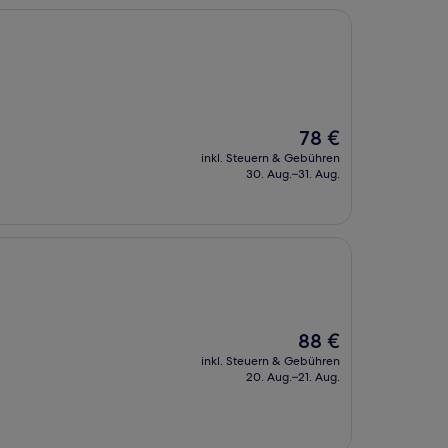
Der
78 €
Preis
inkl. Steuern & Gebühren
beträgt
30. Aug.–31. Aug.
78 €
Der
88 €
Preis
inkl. Steuern & Gebühren
beträgt
20. Aug.–21. Aug.
88 €