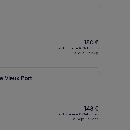
Der
150 €
Preis
inkl. Steuern & Gebühren
beträgt
16. Aug.–17. Aug.
150 €
t
e Vieux Port
Der
148 €
Preis
inkl. Steuern & Gebühren
beträgt
6. Sept.–7. Sept.
148 €