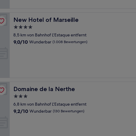
New Hotel of Marseille
New Hotel of Marseille
4.0-
Sterne-
8,5 km von Bahnhof L'Estaque entfernt
Unterkunft
9.0
9,0/10
Wunderbar
(1.008 Bewertungen)
von
10,
Wunderbar,
(1.008
Bewertungen)
Domaine de la Nerthe
Domaine de la Nerthe
3.0-
Sterne-
6,8 km von Bahnhof L'Estaque entfernt
Unterkunft
9.2
9,2/10
Wunderbar
(130 Bewertungen)
von
10,
Wunderbar,
(130