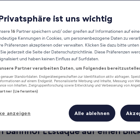
 Privatsphäre ist uns wichtig
nsere
16
Partner speichern und/ oder greifen auf Informationen auf ein
eindeutige Kennungen in Cookies, um personenbezogene Daten zu verarb
e Präferenzen akzeptieren oder verwalten. Klicken Sie dazu bitte unten
ie jederzeit die Seite der Datenschutzrichtlinie. Diese Präferenzen we
ignalisiert und haben keinen Einfluss auf Surfdaten.
unsere Partner verarbeiten Daten, um Folgendes bereitzustelle
Verdiene Prämien für jede
wahrgenommene Übernachtung
enauer Standortdaten. Endgeräteeigenschaften zur Identifikation aktiv abfragen. Spei
Informationen auf einem Endgerät. Personalisierte Werbung und Inhalte, Messung von We
ance von Inhalten, Zielgruppenforschung sowie Entwicklung und Verbesserung von Ange
Partner (Lieferanten)
ke anzeigen
Alle ablehnen
Akze
Morgen
Dieses Wochenende
7. Aug. - 8. Aug.
7. Aug. - 9. Aug.
n Bahnhof L'Estaque auf einen Blic