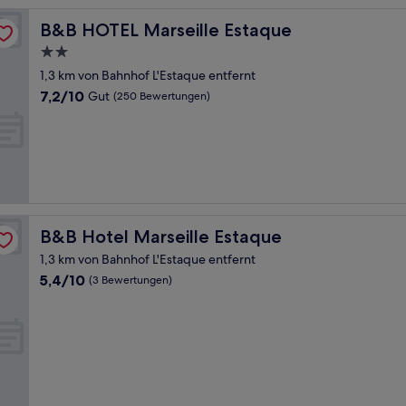
B&B HOTEL Marseille Estaque
B&B HOTEL Marseille Estaque
2.0-
Sterne-
1,3 km von Bahnhof L'Estaque entfernt
Unterkunft
7.2
7,2/10
Gut
(250 Bewertungen)
von
10,
Gut,
(250
Bewertungen)
B&B Hotel Marseille Estaque
B&B Hotel Marseille Estaque
1,3 km von Bahnhof L'Estaque entfernt
5.4
5,4/10
(3 Bewertungen)
von
10,
(3
Bewertungen)