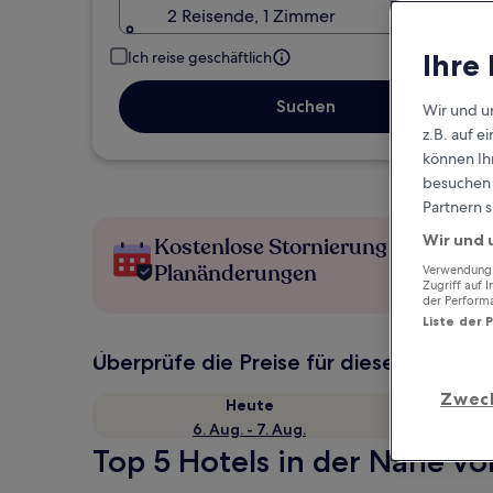
2 Reisende, 1 Zimmer
Ihre
Ich reise geschäftlich
Suchen
Wir und u
z.B. auf 
können Ihr
besuchen S
Partnern s
Wir und 
Kostenlose Stornierung bei
Planänderungen
Verwendung g
Zugriff auf 
der Perform
Liste der 
Überprüfe die Preise für diese Daten
Zwec
Heute
6. Aug. - 7. Aug.
Top 5 Hotels in der Nähe vo