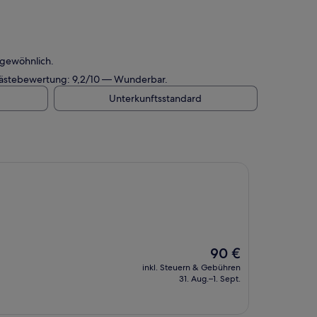
rgewöhnlich.
 Gästebewertung: 9,2/10 — Wunderbar.
Unterkunftsstandard
Der
90 €
Preis
inkl. Steuern & Gebühren
beträgt
31. Aug.–1. Sept.
90 €