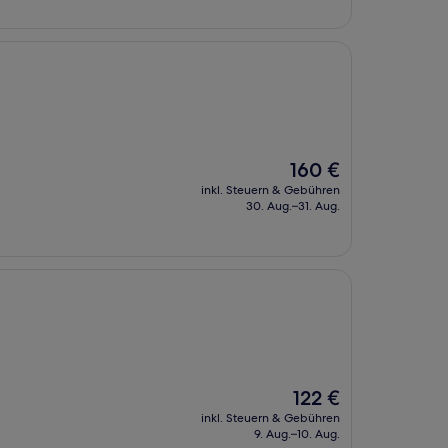
Der
160 €
Preis
inkl. Steuern & Gebühren
beträgt
30. Aug.–31. Aug.
160 €
Der
122 €
Preis
inkl. Steuern & Gebühren
beträgt
9. Aug.–10. Aug.