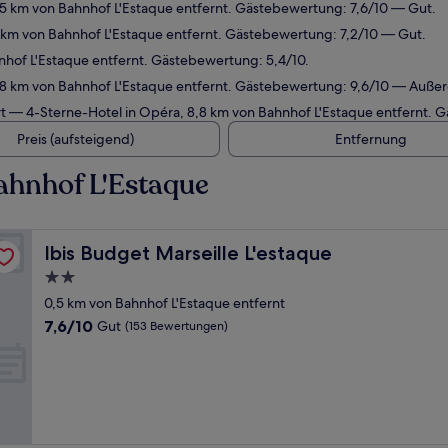
5 km von Bahnhof L'Estaque entfernt. Gästebewertung: 7,6/10 — Gut.
 km von Bahnhof L'Estaque entfernt. Gästebewertung: 7,2/10 — Gut.
nhof L'Estaque entfernt. Gästebewertung: 5,4/10.
8,8 km von Bahnhof L'Estaque entfernt. Gästebewertung: 9,6/10 — Auße
t
— 4-Sterne-Hotel in Opéra, 8,8 km von Bahnhof L'Estaque entfernt.
Preis (aufsteigend)
Entfernung
ahnhof L'Estaque
Ibis Budget Marseille L'estaque
Ibis Budget Marseille L'estaque
2.0-
Sterne-
0,5 km von Bahnhof L'Estaque entfernt
Unterkunft
7.6
7,6/10
Gut
(153 Bewertungen)
von
10,
Gut,
(153
Bewertungen)