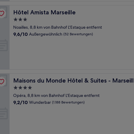
Hôtel Amista Marseille
Hôtel Amista Marseille
3.0-
Sterne-
Noailles, 8,8 km von Bahnhof L'Estaque entfernt
Unterkunft
9.6
9,6/10
Außergewöhnlich
(52 Bewertungen)
von
10,
Außergewöhnlich,
(52
Bewertungen)
eux Port
Maisons du Monde Hôtel & Suites - Marseille Vieux Por
Maisons du Monde Hôtel & Suites - Marseill
4.0-
Sterne-
Opéra, 8,8 km von Bahnhof L'Estaque entfernt
Unterkunft
9.2
9,2/10
Wunderbar
(1.188 Bewertungen)
von
10,
Wunderbar,
(1.188
Bewertungen)