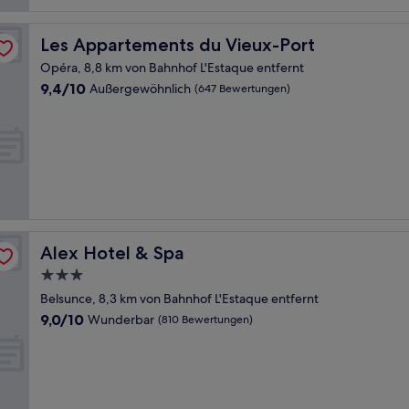
Les Appartements du Vieux-Port
Les Appartements du Vieux-Port
Opéra, 8,8 km von Bahnhof L'Estaque entfernt
9.4
9,4/10
Außergewöhnlich
(647 Bewertungen)
von
10,
Außergewöhnlich,
(647
Bewertungen)
Alex Hotel & Spa
Alex Hotel & Spa
3.0-
Sterne-
Belsunce, 8,3 km von Bahnhof L'Estaque entfernt
Unterkunft
9.0
9,0/10
Wunderbar
(810 Bewertungen)
von
10,
Wunderbar,
(810
Bewertungen)