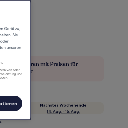
em Gerät zu,
eiten. Sie
 oder
rden unseren
n:
Mehr sparen mit Preisen für
Mitglieder
chern von oder
rbeleistung und
boten.
ptieren
Nächstes Wochenende
14. Aug. - 16. Aug.
k