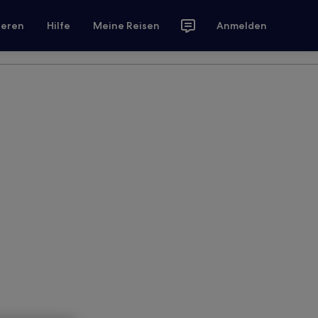
ieren
Hilfe
Meine Reisen
Anmelden