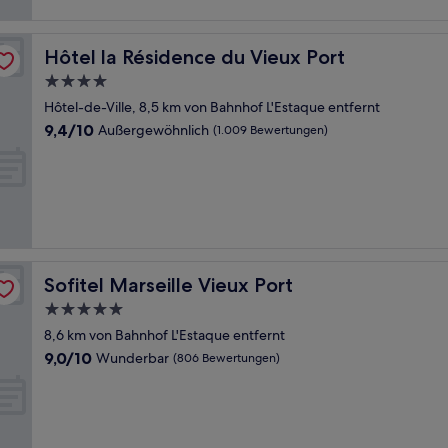
Hôtel la Résidence du Vieux Port
Hôtel la Résidence du Vieux Port
4.0-
Sterne-
Hôtel-de-Ville, 8,5 km von Bahnhof L'Estaque entfernt
Unterkunft
9.4
9,4/10
Außergewöhnlich
(1.009 Bewertungen)
von
10,
Außergewöhnlich,
(1.009
Bewertungen)
Sofitel Marseille Vieux Port
Sofitel Marseille Vieux Port
5.0-
Sterne-
8,6 km von Bahnhof L'Estaque entfernt
Unterkunft
9.0
9,0/10
Wunderbar
(806 Bewertungen)
von
10,
Wunderbar,
(806
Bewertungen)