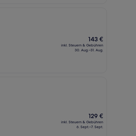
Der
143 €
Preis
inkl. Steuern & Gebühren
beträgt
30. Aug.–31. Aug.
143 €
Der
129 €
Preis
inkl. Steuern & Gebühren
beträgt
6. Sept.–7. Sept.
129 €