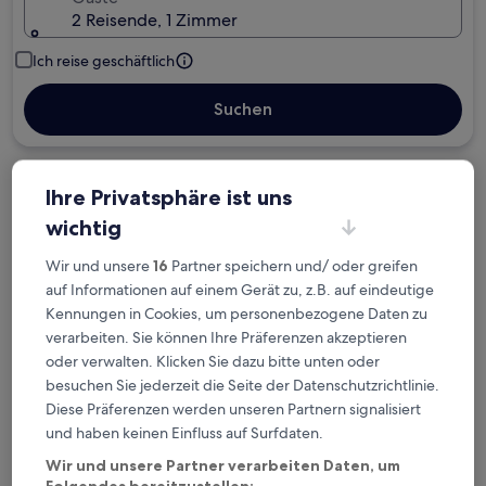
2 Reisende, 1 Zimmer
Ich reise geschäftlich
Suchen
Kostenlose Stornierung bei
Ihre Privatsphäre ist uns
Planänderungen
wichtig
Wir und unsere
16
Partner speichern und/ oder greifen
Verdiene Prämien für jede
auf Informationen auf einem Gerät zu, z.B. auf eindeutige
wahrgenommene Übernachtung
Kennungen in Cookies, um personenbezogene Daten zu
verarbeiten. Sie können Ihre Präferenzen akzeptieren
Mehr sparen mit Preisen für Mitglieder
oder verwalten. Klicken Sie dazu bitte unten oder
besuchen Sie jederzeit die Seite der Datenschutzrichtlinie.
Diese Präferenzen werden unseren Partnern signalisiert
und haben keinen Einfluss auf Surfdaten.
Überprüfe die Preise für diese Daten
Wir und unsere Partner verarbeiten Daten, um