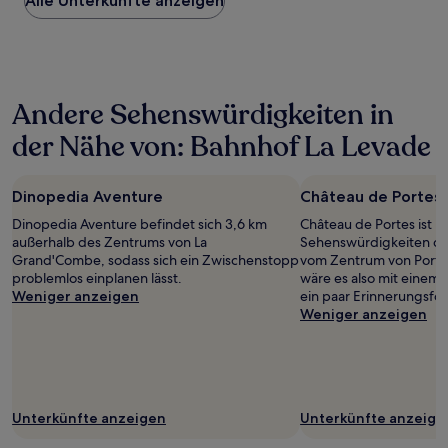
Alle Unterkünfte anzeigen
pro
Nacht,
der
in
den
letzten
Andere Sehenswürdigkeiten in
24 Stunden
für
der Nähe von: Bahnhof La Levade
einen
Aufenthalt
mit
Dinopedia Aventure
Château de Portes
1 Übernachtung
von
Dinopedia Aventure befindet sich 3,6 km
Château de Portes ist nu
2 Erwachsenen
außerhalb des Zentrums von La
Sehenswürdigkeiten de
gefunden
Grand'Combe, sodass sich ein Zwischenstopp
vom Zentrum von Portes 
wurde.
problemlos einplanen lässt.
wäre es also mit einem 
Preise
Weniger anzeigen
ein paar Erinnerungsfot
und
Weniger anzeigen
Verfügbarkeiten
können
sich
ändern.
Es
können
Unterkünfte anzeigen
Unterkünfte anzeige
zusätzliche