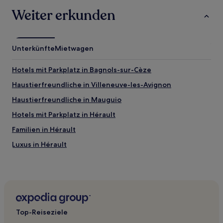
Bedingungen
gelten.
Weiter erkunden
Unterkünfte
Mietwagen
Hotels mit Parkplatz in Bagnols-sur-Cèze
Haustierfreundliche in Villeneuve-les-Avignon
Haustierfreundliche in Mauguio
Hotels mit Parkplatz in Hérault
Familien in Hérault
Luxus in Hérault
Hotels mit Pool in Hérault
Haustierfreundliche in Hérault
Hotels mit Parkplatz in Meyrueis
Haustierfreundliche in Frontignan
Top-Reiseziele
Hotels mit Parkplatz in Mèze