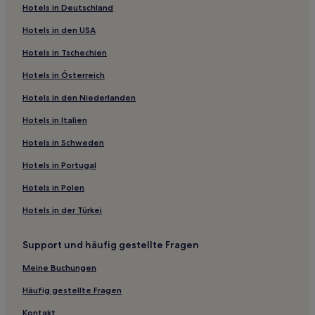
Hotels in Deutschland
Familien in Sète
Hotels in den USA
Günstige nahe Plage des Aresquiers
Hotels in Tschechien
Hotels mit Küchenzeile nahe Plage des Aresquiers
Hotels in Österreich
Strand nahe Plage des Aresquiers
Hotels in den Niederlanden
Haustierfreundliche in Balaruc-les-Bains
Hotels mit inbegriffenem Frühstück in Uzès
Hotels in Italien
Familien in Le Grau-du-Roi
Hotels in Schweden
Familien in Occitanie
Hotels in Portugal
Haustierfreundliche in Occitanie
Hotels in Polen
Hotels mit Pool in Occitanie
Hotels in der Türkei
Hotels mit Küchenzeile in Nîmes
Support und häufig gestellte Fragen
Familien in Nîmes
Haustierfreundliche in Nîmes
Meine Buchungen
Hotels mit Wellnessbereich in Nîmes
Häufig gestellte Fragen
Lgbtqia-Freundliche in Montpellier
Kontakt