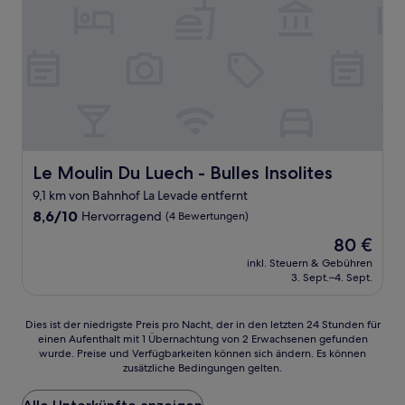
Le Moulin Du Luech - Bulles Insolites
Le Moulin Du Luech - Bulles Insolites
9,1 km von Bahnhof La Levade entfernt
8.6
8,6/10
Hervorragend
(4 Bewertungen)
von
Der
80 €
10,
Preis
Hervorragend,
inkl. Steuern & Gebühren
beträgt
3. Sept.–4. Sept.
(4
80 €
Bewertungen)
Dies
Dies ist der niedrigste Preis pro Nacht, der in den letzten 24 Stunden für
einen Aufenthalt mit 1 Übernachtung von 2 Erwachsenen gefunden
ist
wurde. Preise und Verfügbarkeiten können sich ändern. Es können
der
zusätzliche Bedingungen gelten.
niedrigste
Preis