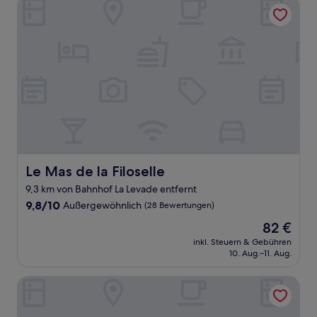
Le Mas de la Filoselle
Le Mas de la Filoselle
Le Mas de la Filoselle
9,3 km von Bahnhof La Levade entfernt
9.8
9,8/10
Außergewöhnlich
(28 Bewertungen)
von
Der
82 €
10,
Preis
Außergewöhnlich,
inkl. Steuern & Gebühren
beträgt
10. Aug.–11. Aug.
(28
82 €
Bewertungen)
Le Moulin Du Luech - Bulles Insolites