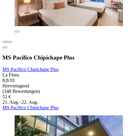
MS Pacífico Chipichape Plus
MS Pacífico Chipichape Plus
La Flora
8,8/10
Hervorragend
(348 Bewertungen)
53 €
21. Aug.–22. Aug.
MS Pacífico Chipichape Plus