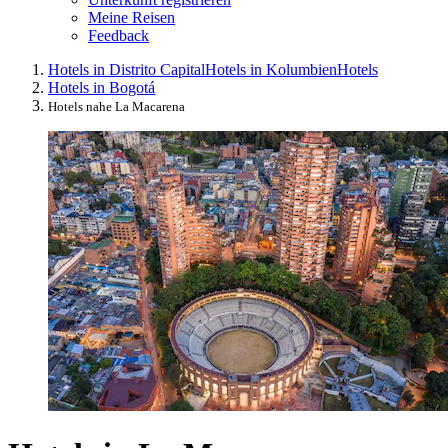
Meine Reisen
Feedback
Hotels in Distrito Capital
Hotels in Kolumbien
Hotels
Hotels in Bogotá
Hotels nahe La Macarena