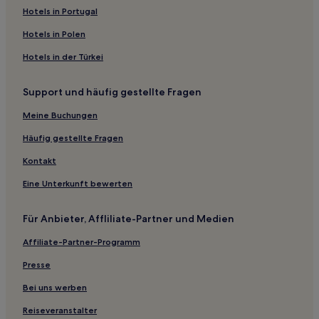
Emaokou Hotels
Hotels in Portugal
Jiemayu Hotels
Hotels in Polen
Wangtaicun Hotels
Hotels in der Türkei
Hotels nahe Diji-Stadt
Support und häufig gestellte Fragen
Hotels nahe Tashui-Fluss-Stätte
Meine Buchungen
Hongdong Hotels
Nanshangzhai Hotels
Häufig gestellte Fragen
Wutai Hotels
Kontakt
Unterbezirk Jıaokou Hotels
Eine Unterkunft bewerten
Hotels nahe Berg Wutai
Für Anbieter, Affliliate-Partner und Medien
Taihuai Hotels
Affiliate-Partner-Programm
Hotels nahe Guoyu-Altes-Dorf
Presse
Jiaocheng Hotels
Huting Hotels
Bei uns werben
Ningwu Hotels
Reiseveranstalter