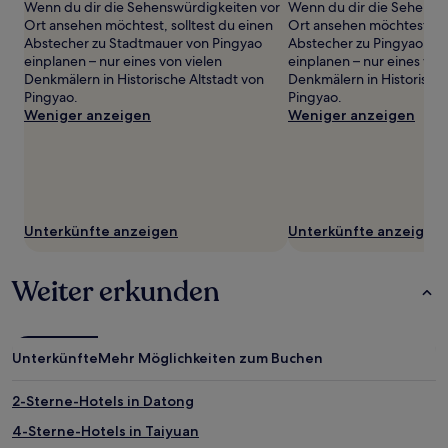
gefunden
Wenn du dir die Sehenswürdigkeiten vor
Wenn du dir die Sehensw
wurde.
Ort ansehen möchtest, solltest du einen
Ort ansehen möchtest, sol
Preise
Abstecher zu Stadtmauer von Pingyao
Abstecher zu Pingyao Alt
und
einplanen – nur eines von vielen
einplanen – nur eines von
Verfügbarkeiten
Denkmälern in Historische Altstadt von
Denkmälern in Historische
können
Pingyao.
Pingyao.
sich
Weniger anzeigen
Weniger anzeigen
ändern.
Es
können
zusätzliche
Bedingungen
gelten.
Unterkünfte anzeigen
Unterkünfte anzeigen
Weiter erkunden
Unterkünfte
Mehr Möglichkeiten zum Buchen
2-Sterne-Hotels in Datong
4-Sterne-Hotels in Taiyuan