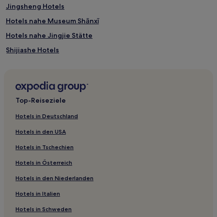
Jingsheng Hotels
Hotels nahe Museum Shānxī
Hotels nahe Jingjie Stätte
Shijiashe Hotels
Xia Hotels
Xishimen Hotels
Hotels nahe Tayuan-Tempel
Top-Reiseziele
Guandigou Hotels
Hotels in Deutschland
Hotels nahe Yanqing Tempel
Hotels in den USA
Xiyansi Hotels
Hotels in Tschechien
Kelan Hotels
Hotels in Österreich
Heshun Hotels
Hotels in den Niederlanden
Shilou Hotels
Hotels in Italien
Menzhai Hotels
Hunyuan Hotels
Hotels in Schweden