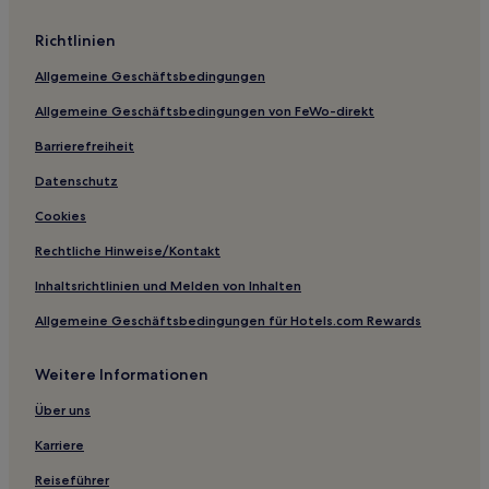
Hotels nahe Dongfeng Bühne
Richtlinien
Dai Hotels
Allgemeine Geschäftsbedingungen
Qinyuan Hotels
Allgemeine Geschäftsbedingungen von FeWo-direkt
Taigu Hotels
Barrierefreiheit
Chaijia Hotels
Shanxi: Hotels
Datenschutz
Hotels nahe Stadion von Lüliang
Cookies
Lüliang Hotels
Rechtliche Hinweise/Kontakt
Zhongyang Hotels
Inhaltsrichtlinien und Melden von Inhalten
Houma Hotels
Allgemeine Geschäftsbedingungen für Hotels.com Rewards
Wenshui Kreis Hotels
Weitere Informationen
Hotels nahe Linfen Jin Alte Stadt Ruinen
Shuozhou Hotels
Über uns
Hotels nahe Wangjia Dayuan
Karriere
Hotels nahe Xiangfen Statuenmonument
Reiseführer