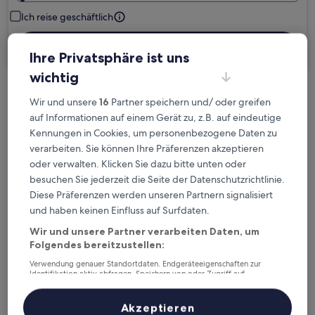
Ich reise geschäftlich
Suchen
Ihre Privatsphäre ist uns
wichtig
Kostenlose Stornierung bei
Wir und unsere
16
Partner speichern und/ oder greifen
Planänderungen
auf Informationen auf einem Gerät zu, z.B. auf eindeutige
Kennungen in Cookies, um personenbezogene Daten zu
verarbeiten. Sie können Ihre Präferenzen akzeptieren
Verdiene Prämien für jede
oder verwalten. Klicken Sie dazu bitte unten oder
wahrgenommene Übernachtung
besuchen Sie jederzeit die Seite der Datenschutzrichtlinie.
Diese Präferenzen werden unseren Partnern signalisiert
Mehr sparen mit Preisen für Mitglieder
und haben keinen Einfluss auf Surfdaten.
Wir und unsere Partner verarbeiten Daten, um
Folgendes bereitzustellen:
Überprüfe die Preise für diese Daten
Verwendung genauer Standortdaten. Endgeräteeigenschaften zur
Identifikation aktiv abfragen. Speichern von oder Zugriff auf
Informationen auf einem Endgerät. Personalisierte Werbung und
Heute
Morgen
Inhalte, Messung von Werbeleistung und der Performance von Inhalten,
Zielgruppenforschung sowie Entwicklung und Verbesserung von
Akzeptieren
6. Aug. - 7. Aug.
7. Aug. - 8. Aug.
Angeboten.