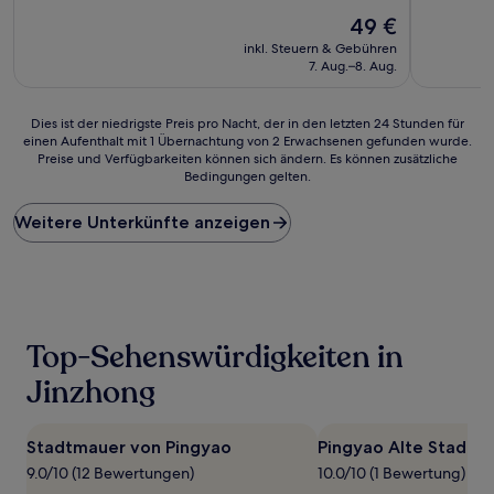
10,
von
Der
Außergewö
49 €
10,
Preis
(6
Außergewöhnlich,
inkl. Steuern & Gebühren
beträgt
Bewertun
(14
7. Aug.–8. Aug.
49 €
Bewertungen)
Dies
Dies ist der niedrigste Preis pro Nacht, der in den letzten 24 Stunden für
einen Aufenthalt mit 1 Übernachtung von 2 Erwachsenen gefunden wurde.
ist
Preise und Verfügbarkeiten können sich ändern. Es können zusätzliche
der
Bedingungen gelten.
niedrigste
Preis
Weitere Unterkünfte anzeigen
pro
Nacht,
der
in
den
letzten
24 Stunden
Top-Sehenswürdigkeiten in
für
einen
Jinzhong
Aufenthalt
mit
1 Übernachtung
Stadtmauer von Pingyao
Pingyao Alte Stadt
von
9.0/10 (12 Bewertungen)
10.0/10 (1 Bewertung)
2 Erwachsenen