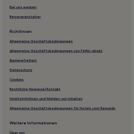
Shan Hotels
Bei uns werben
Qihe Hotels
Reiseveranstalter
Hotels nahe Natürliche Unterirdische Galerie
Richtlinien
Stadtbezirk Huangdao: Hotels
Allgemeine Geschäftsbedingungen
Hotels nahe Laiwu Hua Berg
Allgemeine Geschäftsbedingungen von FeWo-direkt
Hotels nahe Dafengshan Qi Große Mauer
Hotels nahe Hou Shi Wu
Barrierefreiheit
Jiyang Hotels
Datenschutz
Yucheng Hotels
Cookies
Yutai Hotels
Rechtliche Hinweise/Kontakt
Hotels nahe Hongding Bergschnitzerei
Inhaltsrichtlinien und Melden von Inhalten
Hotels nahe Loude-Stadt
Allgemeine Geschäftsbedingungen für Hotels.com Rewards
Tengzhou Hotels
Weitere Informationen
Guangrao Hotels
Hotels nahe Weifang Linqu Laolongwan Landschaftsresort
Über uns