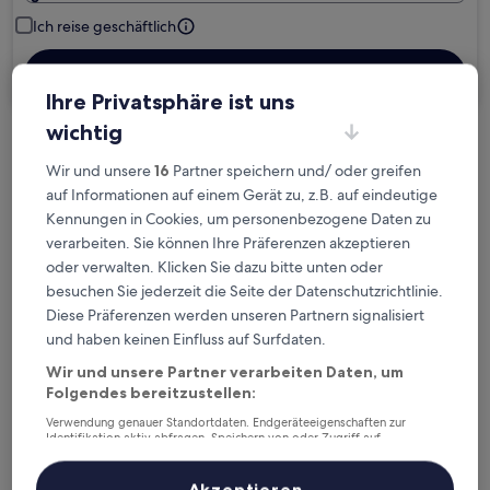
Ich reise geschäftlich
Suchen
Ihre Privatsphäre ist uns
wichtig
Kostenlose Stornierung bei
Wir und unsere
16
Partner speichern und/ oder greifen
Planänderungen
auf Informationen auf einem Gerät zu, z.B. auf eindeutige
Kennungen in Cookies, um personenbezogene Daten zu
Verdiene Prämien für jede
verarbeiten. Sie können Ihre Präferenzen akzeptieren
wahrgenommene Übernachtung
oder verwalten. Klicken Sie dazu bitte unten oder
besuchen Sie jederzeit die Seite der Datenschutzrichtlinie.
Diese Präferenzen werden unseren Partnern signalisiert
Mehr sparen mit Preisen für Mitglieder
und haben keinen Einfluss auf Surfdaten.
Wir und unsere Partner verarbeiten Daten, um
Folgendes bereitzustellen:
Überprüfe die Preise für diese Daten
Verwendung genauer Standortdaten. Endgeräteeigenschaften zur
Identifikation aktiv abfragen. Speichern von oder Zugriff auf
Informationen auf einem Endgerät. Personalisierte Werbung und
Heute
Morgen
Inhalte, Messung von Werbeleistung und der Performance von Inhalten,
6. Aug. - 7. Aug.
7. Aug. - 8. Aug.
Zielgruppenforschung sowie Entwicklung und Verbesserung von
Akzeptieren