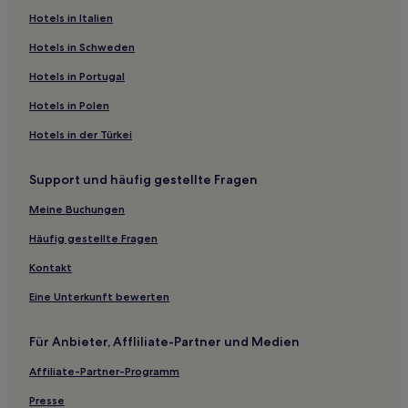
Huimin Hotels
Hotels in Italien
Hotels nahe Panlong-Berg
Hotels in Schweden
Guan Hotels
Hotels in Portugal
Lanling Hotels
Hotels in Polen
Hotels nahe Linyi Wolong-Berg-Buddhahöhle
Hotels in der Türkei
Zhucheng Hotels
Support und häufig gestellte Fragen
Hotels nahe Ezhuang-Wasserfall
Jiaxiang Hotels
Meine Buchungen
Hotels nahe Rizhao-Strand
Häufig gestellte Fragen
Hotels nahe Bahnhof Jinan West
Kontakt
Hotels nahe Wulian Kreismuseum
Eine Unterkunft bewerten
Linyi Hotels
Für Anbieter, Affliliate-Partner und Medien
Yanggu Hotels
Affiliate-Partner-Programm
Yishui Hotels
Liangshan Hotels
Presse