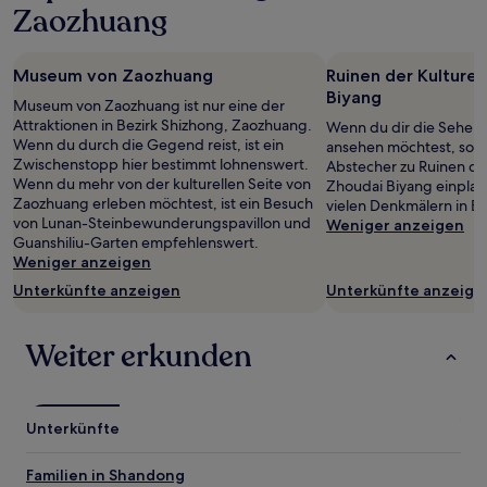
Zaozhuang
für
einen
Aufenthalt
Museum von Zaozhuang
Ruinen der Kulture
mit
1 Übernachtung
Biyang
Museum von Zaozhuang ist nur eine der
von
Attraktionen in Bezirk Shizhong, Zaozhuang.
Wenn du dir die Sehens
2 Erwachsenen
Wenn du durch die Gegend reist, ist ein
ansehen möchtest, sollt
gefunden
Zwischenstopp hier bestimmt lohnenswert.
Abstecher zu Ruinen de
wurde.
Wenn du mehr von der kulturellen Seite von
Zhoudai Biyang einplan
Preise
Zaozhuang erleben möchtest, ist ein Besuch
vielen Denkmälern in Be
und
von Lunan-Steinbewunderungspavillon und
Weniger anzeigen
Verfügbarkeiten
Guanshiliu-Garten empfehlenswert.
können
Weniger anzeigen
sich
Unterkünfte anzeigen
Unterkünfte anzeige
ändern.
Es
können
Weiter erkunden
zusätzliche
Bedingungen
gelten.
Unterkünfte
Familien in Shandong