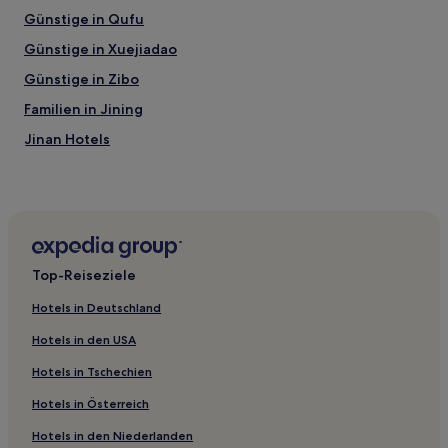
Günstige in Qufu
Günstige in Xuejiadao
Günstige in Zibo
Familien in Jining
Jinan Hotels
Juye Hotels
Hotels nahe Xing Dong Gedenkhalle
Hotels nahe Zhucheng Museum
Hotels nahe Han Luwang Mausoleum
Top-Reiseziele
Hotels nahe Yishui Unterirdische Flussfahrt
Hotels in Deutschland
Hotels nahe Wolong-Quellen Park
Hotels in den USA
Hotels nahe Einkaufszentrum Jiashike Huangdao
Hotels in Tschechien
Guancheng Hotels
Hotels in Österreich
Kreis Boxing Hotels
Hotels in den Niederlanden
Zibo Hotels