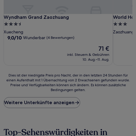
Wyndham Grand Zaozhuang
World Hot
Wyndham Grand Zaozhuang
World Ho
3.5-
3.0-
Sterne-
Sterne-
Xuecheng
Zaozhuang
Unterkunft
Unterkunf
9.0
9,0/10
Wunderbar
(4 Bewertungen)
von
Der
71 €
10,
Preis
Wunderbar,
inkl. Steuern & Gebühren
beträgt
(4
10. Aug.–11. Aug.
71 €
Bewertungen)
Dies
Dies ist der niedrigste Preis pro Nacht, der in den letzten 24 Stunden für
einen Aufenthalt mit 1 Übernachtung von 2 Erwachsenen gefunden wurde.
ist
Preise und Verfügbarkeiten können sich ändern. Es können zusätzliche
der
Bedingungen gelten.
niedrigste
Preis
Weitere Unterkünfte anzeigen
pro
Nacht,
der
in
den
Top-Sehenswürdigkeiten in
letzten
24 Stunden