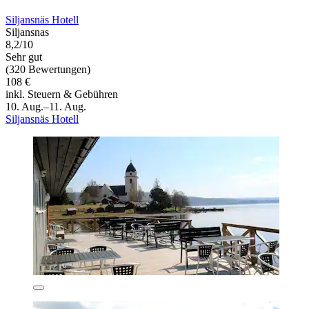
Siljansnäs Hotell
Siljansnas
8,2/10
Sehr gut
(320 Bewertungen)
108 €
inkl. Steuern & Gebühren
10. Aug.–11. Aug.
Siljansnäs Hotell