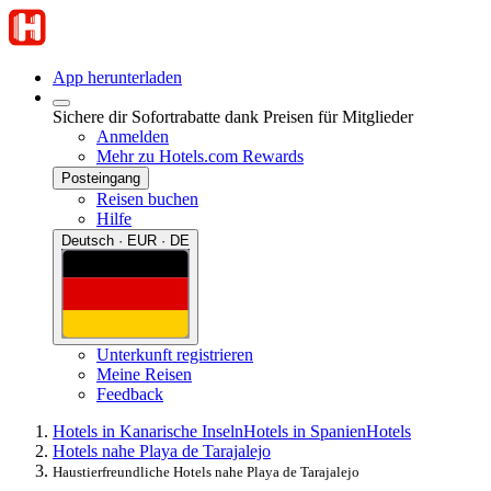
App herunterladen
Sichere dir Sofortrabatte dank Preisen für Mitglieder
Anmelden
Mehr zu Hotels.com Rewards
Posteingang
Reisen buchen
Hilfe
Deutsch · EUR · DE
Unterkunft registrieren
Meine Reisen
Feedback
Hotels in Kanarische Inseln
Hotels in Spanien
Hotels
Hotels nahe Playa de Tarajalejo
Haustierfreundliche Hotels nahe Playa de Tarajalejo