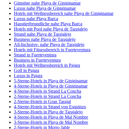
Günstige nahe Playa de Giniginamar
Luxus nahe Playa de Giniginamar
Hotels mit Wellnessbereich nahe Playa de Giniginamar
Luxus nahe Playa Barca
Haustierfreundliche nahe Playa Barca
Hotels mit Pool nahe Playa de Tarajalejo
Strand nahe Playa de Tarajalejo
Business nahe Playa de Tarajalejo
All-Inclusive- nahe Playa de Tarajalejo
Hotels mit Fitnessbereich in Fuerteventura
Strand in Fuerteventura
Business in Fuerteventura
Hotels mit Wellnessbereich in Pajara
Golf in Pajara
Luxus in Pajara
5-Sterne-Hotels in Playa de Giniginamar
4-Sterne-Hotels in Playa de Giniginamar
4-Sterne-Hotels in Strand La Concha
2-Sterne-Hotels in Strand La Concha
2-Sterne-Hotels in Gran Tarajal
4-Sterne-Hotels in Strand von Esquinzo
3-Sterne-Hotels in Playa de Tarajalejo
4-Sterne-Hotels in Playa de Mal Nombre
3-Sterne-Hotels in Playa de Mal Nombre
2-Sterne-Hotels in Morro Jable