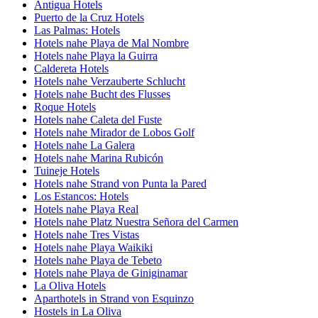
Antigua Hotels
Puerto de la Cruz Hotels
Las Palmas: Hotels
Hotels nahe Playa de Mal Nombre
Hotels nahe Playa la Guirra
Caldereta Hotels
Hotels nahe Verzauberte Schlucht
Hotels nahe Bucht des Flusses
Roque Hotels
Hotels nahe Caleta del Fuste
Hotels nahe Mirador de Lobos Golf
Hotels nahe La Galera
Hotels nahe Marina Rubicón
Tuineje Hotels
Hotels nahe Strand von Punta la Pared
Los Estancos: Hotels
Hotels nahe Playa Real
Hotels nahe Platz Nuestra Señora del Carmen
Hotels nahe Tres Vistas
Hotels nahe Playa Waikiki
Hotels nahe Playa de Tebeto
Hotels nahe Playa de Giniginamar
La Oliva Hotels
Aparthotels in Strand von Esquinzo
Hostels in La Oliva