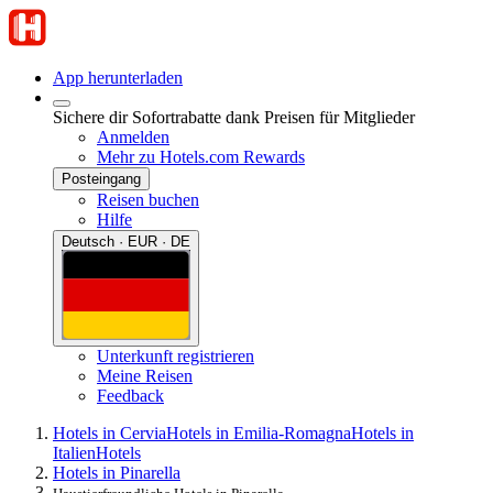
App herunterladen
Sichere dir Sofortrabatte dank Preisen für Mitglieder
Anmelden
Mehr zu Hotels.com Rewards
Posteingang
Reisen buchen
Hilfe
Deutsch · EUR · DE
Unterkunft registrieren
Meine Reisen
Feedback
Hotels in Cervia
Hotels in Emilia-Romagna
Hotels in
Italien
Hotels
Hotels in Pinarella