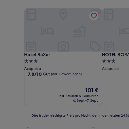
Hotel BaXar
HOTEL BOR
Hotel BaXar
HOTEL BOR
Hotel BaXar
HOTEL BOR
3.0-
3.0-
Sterne-
Sterne-
Acapulco
Acapulco
Unterkunft
Unterkunft
7.8
7,8/10
Gut
(330 Bewertungen)
von
10,
Gut,
Der
101 €
(330
Preis
inkl. Steuern & Gebühren
Bewertungen)
beträgt
6. Sept.–7. Sept.
101 €
Dies
Dies ist der niedrigste Preis pro Nacht, der in den letzten 
ist
der