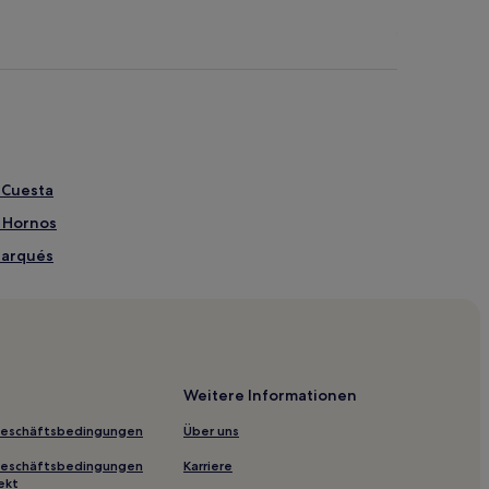
a Cuesta
a Hornos
Marqués
apulco
o
Weitere Informationen
Geschäftsbedingungen
Über uns
a Papagayo
Geschäftsbedingungen
Karriere
ekt