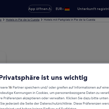
•
App öffnen
EUR
Unterkunft registr
co
Hotels in Pie de la Cuesta
Hotels mit Parkplatz in Pie de la Cuesta
 Privatsphäre ist uns wichtig
nsere
16
Partner speichern und/ oder greifen auf Informationen auf ein
eindeutige Kennungen in Cookies, um personenbezogene Daten zu verarb
e Präferenzen akzeptieren oder verwalten. Klicken Sie dazu bitte unten
ie jederzeit die Seite der Datenschutzrichtlinie. Diese Präferenzen we
ignalisiert und haben keinen Einfluss auf Surfdaten.