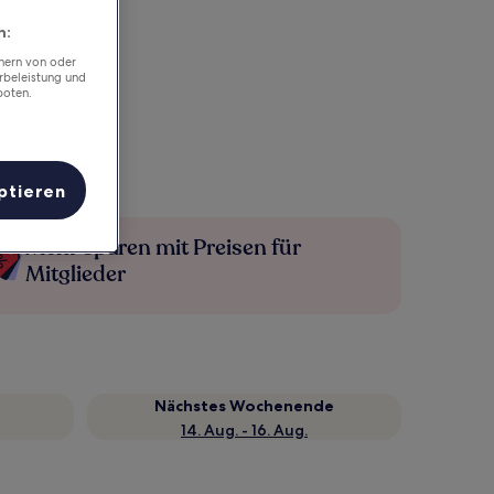
n:
chern von oder
rbeleistung und
boten.
ptieren
Mehr sparen mit Preisen für
Mitglieder
Nächstes Wochenende
14. Aug. - 16. Aug.