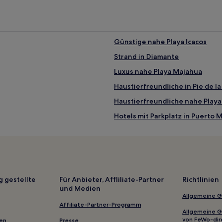
Günstige nahe Playa Icacos
Strand in Diamante
Luxus nahe Playa Majahua
Haustierfreundliche in Pie de l
Haustierfreundliche nahe Play
Hotels mit Parkplatz in Puerto 
Strand in Acapulco
Business in Acapulco
Hotels mit Fitnessbereich in Ac
Haustierfreundliche in Acapulc
g gestellte
Für Anbieter, Affliliate-Partner
Richtlinien
und Medien
Golf in Acapulco
Allgemeine 
Haustierfreundliche nahe Play
Affiliate-Partner-Programm
Allgemeine 
3-Sterne-Hotels in Acapulco
von FeWo-dir
gen
Presse