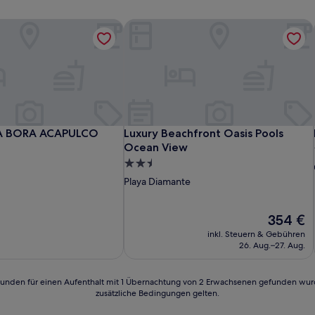
A BORA ACAPULCO
Luxury Beachfront Oasis Pools Ocean
A BORA ACAPULCO
Luxury Beachfront Oasis Pools Ocean
A BORA ACAPULCO
Luxury Beachfront Oasis Pools
Ocean View
2.5-
Sterne-
Playa Diamante
Unterkunft
Der
354 €
Preis
inkl. Steuern & Gebühren
beträgt
26. Aug.–27. Aug.
354 €
24 Stunden für einen Aufenthalt mit 1 Übernachtung von 2 Erwachsenen gefunden wu
zusätzliche Bedingungen gelten.