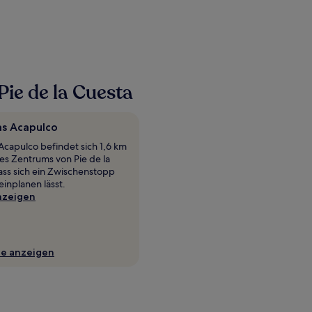
ie de la Cuesta
as Acapulco
Acapulco befindet sich 1,6 km
es Zentrums von Pie de la
ass sich ein Zwischenstopp
inplanen lässt.
nzeigen
te anzeigen