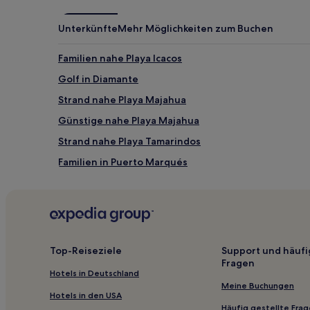
können
zusätzliche
Unterkünfte
Mehr Möglichkeiten zum Buchen
Bedingungen
gelten.
Familien nahe Playa Icacos
Golf in Diamante
Strand nahe Playa Majahua
Günstige nahe Playa Majahua
Strand nahe Playa Tamarindos
Familien in Puerto Marqués
Hotels mit Parkplatz in Guerrero
Hotels mit Parkplatz in Acapulco
Lgbtqia-Freundliche in Acapulco
Hotels mit Pool in Acapulco
Top-Reiseziele
Support und häufi
Fragen
Luxus in Acapulco
Hotels in Deutschland
Hotels mit Pool nahe Playa Papagayo
Meine Buchungen
Hotels in den USA
4-Sterne-Hotels in Playa Icacos
Häufig gestellte Fra