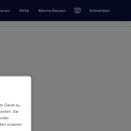
ieren
Hilfe
Meine Reisen
Anmelden
em Gerät zu,
eiten. Sie
 oder
rden unseren