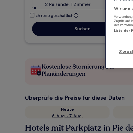
2 Reisende, 1 Zimmer
Wir und 
Ich reise geschäftlich
Verwendung g
Zugriff auf 
der Perform
Suchen
Liste der 
Zwec
Kostenlose Stornierung bei
Planänderungen
Überprüfe die Preise für diese Daten
Heute
6. Aug. - 7. Aug.
Hotels mit Parkplatz in Pie d