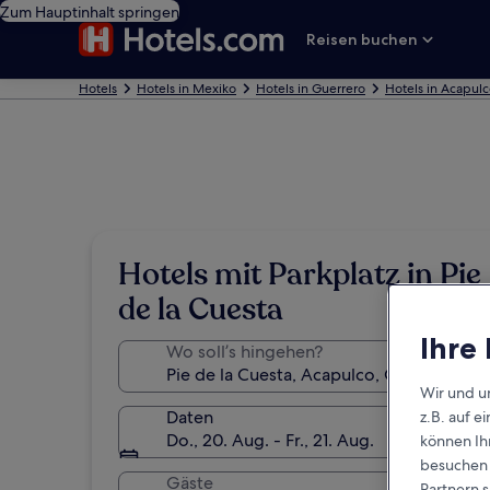
Zum Hauptinhalt springen
Reisen buchen
Hotels
Hotels in Mexiko
Hotels in Guerrero
Hotels in Acapul
Hotels mit Parkplatz in Pie
de la Cuesta
Ihre
Wo soll’s hingehen?
Wir und u
Daten
z.B. auf 
Do., 20. Aug. - Fr., 21. Aug.
können Ihr
besuchen S
Gäste
Partnern s