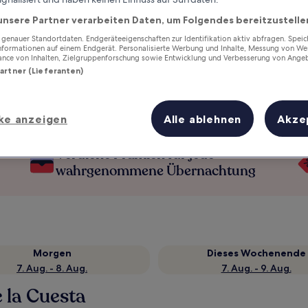
unsere Partner verarbeiten Daten, um Folgendes bereitzustelle
enauer Standortdaten. Endgeräteeigenschaften zur Identifikation aktiv abfragen. Spei
Informationen auf einem Endgerät. Personalisierte Werbung und Inhalte, Messung von We
ance von Inhalten, Zielgruppenforschung sowie Entwicklung und Verbesserung von Ange
Partner (Lieferanten)
ke anzeigen
Alle ablehnen
Akze
Verdiene Prämien für jede
wahrgenommene Übernachtung
Morgen
Dieses Wochenende
7. Aug. - 8. Aug.
7. Aug. - 9. Aug.
e la Cuesta