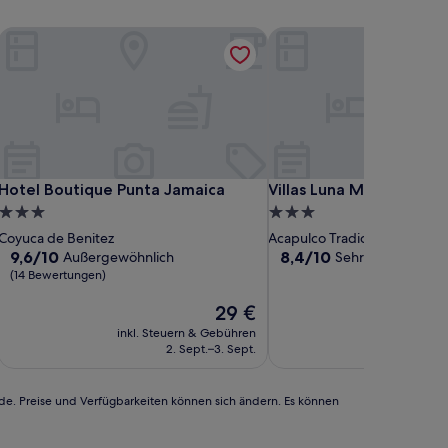
 View
Hotel Boutique Punta Jamaica
Villas Luna Marina
 View
Hotel Boutique Punta Jamaica
Villas Luna Marina
Hotel Boutique Punta Jamaica
Villas Luna Marina
3.0-
3.0-
Sterne-
Sterne-
Coyuca de Benitez
Acapulco Tradicional
Unterkunft
Unterkunft
9.6
8.4
9,6/10
8,4/10
Außergewöhnlich
Sehr gut
(18 Bewer
von
von
(14 Bewertungen)
10,
10,
Außergewöhnlich,
Der
Sehr
29 €
(14
Preis
gut,
inkl. Steuern & Gebühren
inkl. Steu
Bewertungen)
beträgt
(18
2. Sept.–3. Sept.
23.
29 €
Bewertungen)
rde. Preise und Verfügbarkeiten können sich ändern. Es können