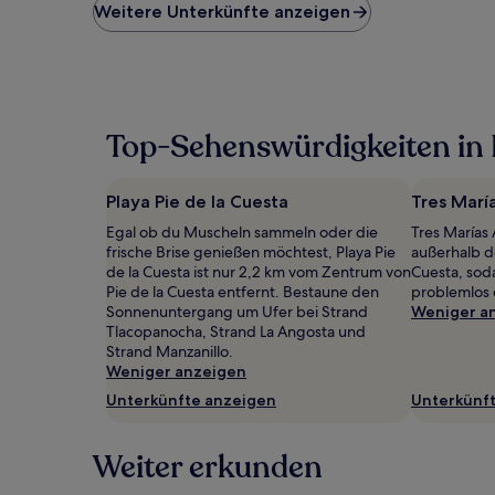
niedrigste
Weitere Unterkünfte anzeigen
Preis
pro
Nacht,
der
in
den
Top-Sehenswürdigkeiten in P
letzten
24 Stunden
für
Playa Pie de la Cuesta
Tres Marí
einen
Aufenthalt
Egal ob du Muscheln sammeln oder die
Tres Marías 
mit
frische Brise genießen möchtest, Playa Pie
außerhalb d
1 Übernachtung
de la Cuesta ist nur 2,2 km vom Zentrum von
Cuesta, sod
von
Pie de la Cuesta entfernt. Bestaune den
problemlos e
2 Erwachsenen
Sonnenuntergang um Ufer bei Strand
Weniger a
gefunden
Tlacopanocha, Strand La Angosta und
wurde.
Strand Manzanillo.
Preise
Weniger anzeigen
und
Unterkünfte anzeigen
Unterkünf
Verfügbarkeiten
können
sich
Weiter erkunden
ändern.
Es