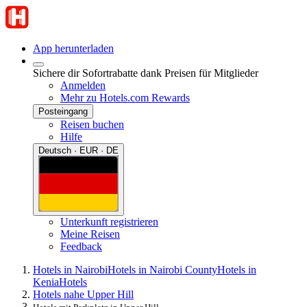
App herunterladen
Sichere dir Sofortrabatte dank Preisen für Mitglieder
Anmelden
Mehr zu Hotels.com Rewards
Posteingang
Reisen buchen
Hilfe
Deutsch · EUR · DE
Unterkunft registrieren
Meine Reisen
Feedback
Hotels in Nairobi
Hotels in Nairobi County
Hotels in
Kenia
Hotels
Hotels nahe Upper Hill