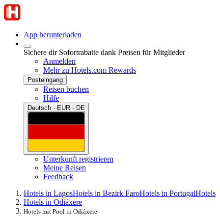
App herunterladen
Sichere dir Sofortrabatte dank Preisen für Mitglieder
Anmelden
Mehr zu Hotels.com Rewards
Posteingang
Reisen buchen
Hilfe
Deutsch · EUR · DE
Unterkunft registrieren
Meine Reisen
Feedback
Hotels in Lagos
Hotels in Bezirk Faro
Hotels in Portugal
Hotels
Hotels in Odiáxere
Hotels mit Pool in Odiáxere