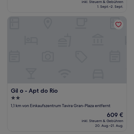
Preis
Hervorragend,
inkl. Steuern & Gebühren
beträgt
1. Sept.–2. Sept.
(427
210 €
Bewertungen)
Gil o - Apt do Rio
Gil o - Apt do Rio
Gil o - Apt do Rio
2.0-
Sterne-
1,1 km von Einkaufszentrum Tavira Gran-Plaza entfernt
Unterkunft
Der
609 €
Preis
inkl. Steuern & Gebühren
beträgt
20. Aug.–21. Aug.
609 €