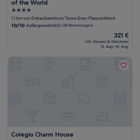
of the World
4.0-
Sterne-
1,1 km von Einkaufszentrum Tavira Gran-Plaza entfernt
Unterkunft
10.0
10/10
Außergewöhnlich
(38 Bewertungen)
von
Der
321 €
10,
Preis
Außergewöhnlich,
inkl. Steuern & Gebühren
beträgt
13. Aug.–14. Aug.
(38
321 €
Bewertungen)
Colegio Charm House
Colegio Charm House
Colegio Charm House