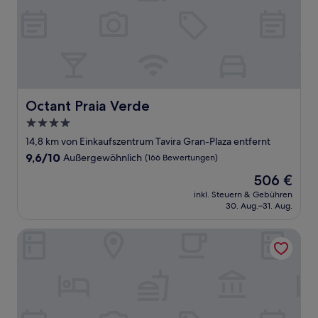
Octant Praia Verde
Octant Praia Verde
4.0-
Sterne-
14,8 km von Einkaufszentrum Tavira Gran-Plaza entfernt
Unterkunft
9.6
9,6/10
Außergewöhnlich
(166 Bewertungen)
von
Der
506 €
10,
Preis
Außergewöhnlich,
inkl. Steuern & Gebühren
beträgt
30. Aug.–31. Aug.
(166
506 €
Bewertungen)
Ozadi Altura Beach Resort