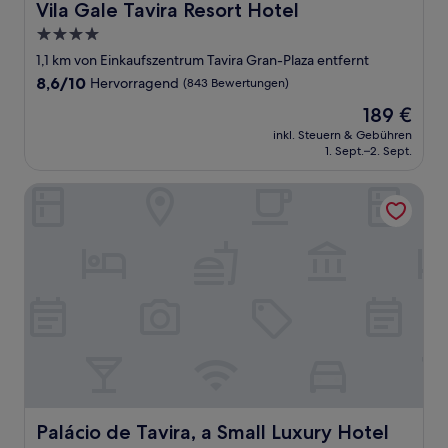
Vila Gale Tavira Resort Hotel
Vila Gale Tavira Resort Hotel
4.0-
Sterne-
1,1 km von Einkaufszentrum Tavira Gran-Plaza entfernt
Unterkunft
8.6
8,6/10
Hervorragend
(843 Bewertungen)
von
Der
189 €
10,
Preis
Hervorragend,
inkl. Steuern & Gebühren
beträgt
1. Sept.–2. Sept.
(843
189 €
Bewertungen)
Palácio de Tavira, a Small Luxury Hotel of the World
Palácio de Tavira, a Small Luxury Hotel of the World
Palácio de Tavira, a Small Luxury Hotel