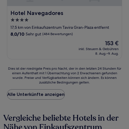
Hotel Navegadores
Hotel Navegadores
4.0-
Sterne-
17,5 km von Einkaufszentrum Tavira Gran-Plaza entfernt
Unterkunft
8.0
8,0/10
Sehr gut
(484 Bewertungen)
von
Der
153 €
10,
Preis
Sehr
inkl. Steuern & Gebühren
beträgt
8. Aug.–9. Aug.
gut,
153 €
(484
Bewertungen)
Dies
Dies ist der niedrigste Preis pro Nacht, der in den letzten 24 Stunden für
einen Aufenthalt mit 1 Übernachtung von 2 Erwachsenen gefunden
ist
wurde. Preise und Verfügbarkeiten können sich ändern. Es können
der
zusätzliche Bedingungen gelten.
niedrigste
Preis
Alle Unterkünfte anzeigen
pro
Nacht,
der
in
Vergleiche beliebte Hotels in der
den
letzten
Nähe von Einkaufszentrum
24 Stunden