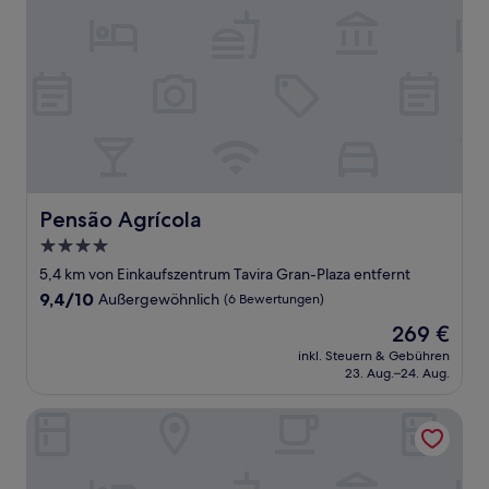
Pensão Agrícola
Pensão Agrícola
4.0-
Sterne-
5,4 km von Einkaufszentrum Tavira Gran-Plaza entfernt
Unterkunft
9.4
9,4/10
Außergewöhnlich
(6 Bewertungen)
von
Der
269 €
10,
Preis
Außergewöhnlich,
inkl. Steuern & Gebühren
beträgt
23. Aug.–24. Aug.
(6
269 €
Bewertungen)
Monte Rei Golf & Country Club