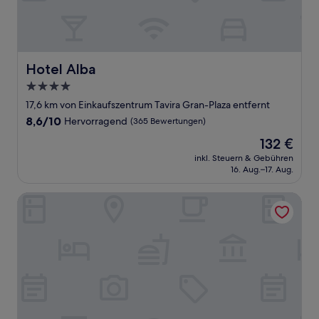
Hotel Alba
Hotel Alba
4.0-
Sterne-
17,6 km von Einkaufszentrum Tavira Gran-Plaza entfernt
Unterkunft
8.6
8,6/10
Hervorragend
(365 Bewertungen)
von
Der
132 €
10,
Preis
Hervorragend,
inkl. Steuern & Gebühren
beträgt
16. Aug.–17. Aug.
(365
132 €
Bewertungen)
Baía Beach Hotel