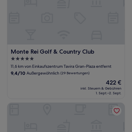
Monte Rei Golf & Country Club
Monte Rei Golf & Country Club
5.0-
Sterne-
11,6 km von Einkaufszentrum Tavira Gran-Plaza entfernt
Unterkunft
9.4
9,4/10
Außergewöhnlich
(29 Bewertungen)
von
Der
422 €
10,
Preis
Außergewöhnlich,
inkl. Steuern & Gebühren
beträgt
1. Sept.–2. Sept.
(29
422 €
Bewertungen)
Octant Praia Verde