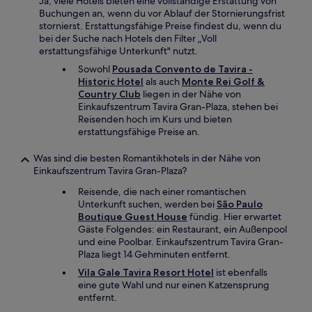
Ja, viele Hotels bieten eine vollständige Erstattung von
Buchungen an, wenn du vor Ablauf der Stornierungsfrist
stornierst. Erstattungsfähige Preise findest du, wenn du
bei der Suche nach Hotels den Filter „Voll
erstattungsfähige Unterkunft" nutzt.
Sowohl
Pousada Convento de Tavira -
Historic Hotel
als auch
Monte Rei Golf &
Country Club
liegen in der Nähe von
Einkaufszentrum Tavira Gran-Plaza, stehen bei
Reisenden hoch im Kurs und bieten
erstattungsfähige Preise an.
Was sind die besten Romantikhotels in der Nähe von
Einkaufszentrum Tavira Gran-Plaza?
Reisende, die nach einer romantischen
Unterkunft suchen, werden bei
São Paulo
Boutique Guest House
fündig. Hier erwartet
Gäste Folgendes: ein Restaurant, ein Außenpool
und eine Poolbar. Einkaufszentrum Tavira Gran-
Plaza liegt 14 Gehminuten entfernt.
Vila Gale Tavira Resort Hotel
ist ebenfalls
eine gute Wahl und nur einen Katzensprung
entfernt.