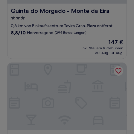
Quinta do Morgado - Monte da Eira
Quinta do Morgado - Monte da Eira
3.0-
Sterne-
0,6 km von Einkaufszentrum Tavira Gran-Plaza entfernt
Unterkunft
8.8
8,8/10
Hervorragend
(294 Bewertungen)
von
Der
147 €
10,
Preis
Hervorragend,
inkl. Steuern & Gebühren
beträgt
30. Aug.–31. Aug.
(294
147 €
Bewertungen)
Vila Gale Tavira Resort Hotel