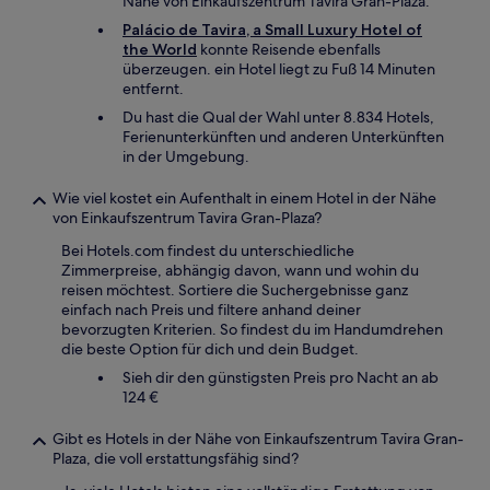
Nähe von Einkaufszentrum Tavira Gran-Plaza.
Palácio de Tavira, a Small Luxury Hotel of
the World
konnte Reisende ebenfalls
überzeugen. ein Hotel liegt zu Fuß 14 Minuten
entfernt.
Du hast die Qual der Wahl unter 8.834 Hotels,
Ferienunterkünften und anderen Unterkünften
in der Umgebung.
Wie viel kostet ein Aufenthalt in einem Hotel in der Nähe
von Einkaufszentrum Tavira Gran-Plaza?
Bei Hotels.com findest du unterschiedliche
Zimmerpreise, abhängig davon, wann und wohin du
reisen möchtest. Sortiere die Suchergebnisse ganz
einfach nach Preis und filtere anhand deiner
bevorzugten Kriterien. So findest du im Handumdrehen
die beste Option für dich und dein Budget.
Sieh dir den günstigsten Preis pro Nacht an ab
124 €
Gibt es Hotels in der Nähe von Einkaufszentrum Tavira Gran-
Plaza, die voll erstattungsfähig sind?