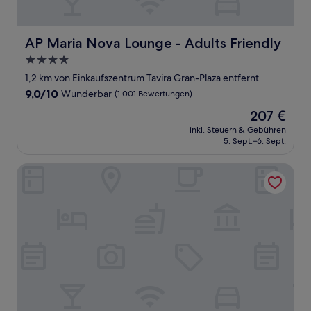
AP Maria Nova Lounge - Adults Friendly
AP Maria Nova Lounge - Adults Friendly
4.0-
Sterne-
1,2 km von Einkaufszentrum Tavira Gran-Plaza entfernt
Unterkunft
9.0
9,0/10
Wunderbar
(1.001 Bewertungen)
von
Der
207 €
10,
Preis
Wunderbar,
inkl. Steuern & Gebühren
beträgt
5. Sept.–6. Sept.
(1.001
207 €
Bewertungen)
Quinta do Morgado - Monte da Eira