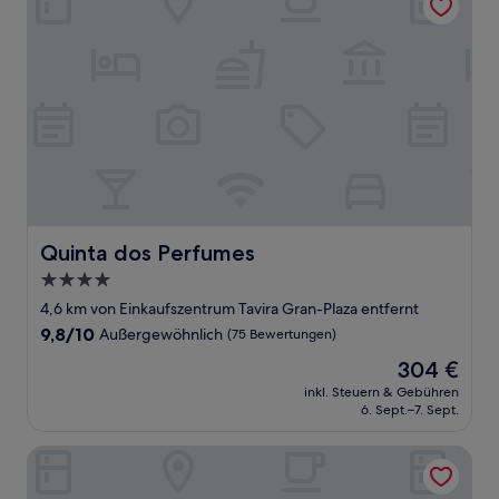
Quinta dos Perfumes
Quinta dos Perfumes
4.0-
Sterne-
4,6 km von Einkaufszentrum Tavira Gran-Plaza entfernt
Unterkunft
9.8
9,8/10
Außergewöhnlich
(75 Bewertungen)
von
Der
304 €
10,
Preis
Außergewöhnlich,
inkl. Steuern & Gebühren
beträgt
6. Sept.–7. Sept.
(75
304 €
Bewertungen)
Pensão Agrícola