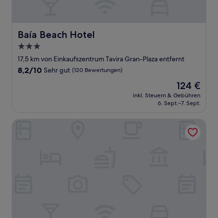
Baía Beach Hotel
Baía Beach Hotel
3.0-
Sterne-
17,5 km von Einkaufszentrum Tavira Gran-Plaza entfernt
Unterkunft
8.2
8,2/10
Sehr gut
(120 Bewertungen)
von
Der
124 €
10,
Preis
Sehr
inkl. Steuern & Gebühren
beträgt
6. Sept.–7. Sept.
gut,
124 €
(120
Bewertungen)
Hotel Navegadores