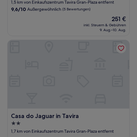
1,5 km von Einkaufszentrum Tavira Gran-Plaza entfernt
9.6
9,6/10
Außergewöhnlich
(5 Bewertungen)
von
Der
251 €
10,
Preis
Außergewöhnlich,
inkl. Steuern & Gebühren
beträgt
9. Aug.–10. Aug.
(5
251 €
Bewertungen)
Casa do Jaguar in Tavira
Casa do Jaguar in Tavira
Casa do Jaguar in Tavira
2.0-
Sterne-
1,7 km von Einkaufszentrum Tavira Gran-Plaza entfernt
Unterkunft