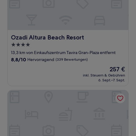
Ozadi Altura Beach Resort
Ozadi Altura Beach Resort
4.0-
Sterne-
13,3 km von Einkaufszentrum Tavira Gran-Plaza entfernt
Unterkunft
8.8
8,8/10
Hervorragend
(339 Bewertungen)
von
Der
257 €
10,
Preis
Hervorragend,
inkl. Steuern & Gebühren
beträgt
6. Sept.–7. Sept.
(339
257 €
Bewertungen)
Hotel Alba