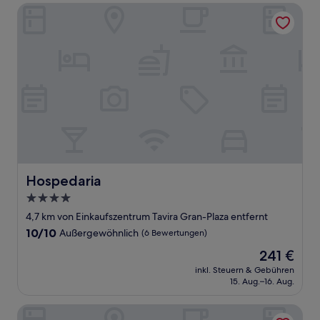
Hospedaria
Hospedaria
Hospedaria
4.0-
Sterne-
4,7 km von Einkaufszentrum Tavira Gran-Plaza entfernt
Unterkunft
10.0
10/10
Außergewöhnlich
(6 Bewertungen)
von
Der
241 €
10,
Preis
Außergewöhnlich,
inkl. Steuern & Gebühren
beträgt
15. Aug.–16. Aug.
(6
241 €
Bewertungen)
Quinta dos Perfumes