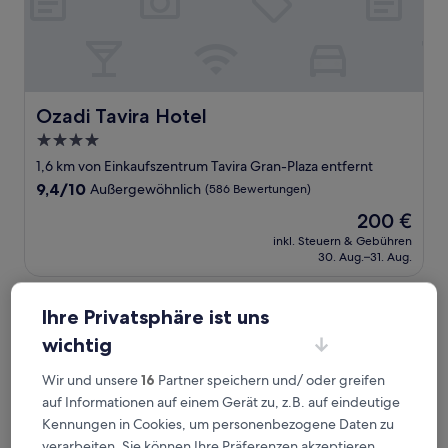
Ozadi Tavira Hotel
Ozadi Tavira Hotel
4.0-
Sterne-
1,6 km von Einkaufszentrum Tavira Gran-Plaza entfernt
Unterkunft
9.4
9,4/10
Außergewöhnlich
(586 Bewertungen)
von
Der
200 €
10,
Preis
Außergewöhnlich,
inkl. Steuern & Gebühren
beträgt
30. Aug.–31. Aug.
(586
200 €
Bewertungen)
Pousada Convento de Tavira - Historic Hotel
Ihre Privatsphäre ist uns
wichtig
Wir und unsere
16
Partner speichern und/ oder greifen
auf Informationen auf einem Gerät zu, z.B. auf eindeutige
Kennungen in Cookies, um personenbezogene Daten zu
verarbeiten. Sie können Ihre Präferenzen akzeptieren