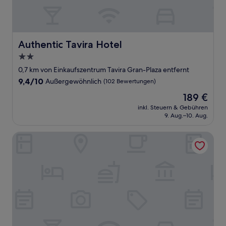
Authentic Tavira Hotel
Authentic Tavira Hotel
2.0-
Sterne-
0,7 km von Einkaufszentrum Tavira Gran-Plaza entfernt
Unterkunft
9.4
9,4/10
Außergewöhnlich
(102 Bewertungen)
von
Der
189 €
10,
Preis
Außergewöhnlich,
inkl. Steuern & Gebühren
beträgt
9. Aug.–10. Aug.
(102
189 €
Bewertungen)
AP Maria Nova Lounge - Adults Friendly