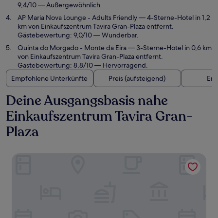
9,4/10 — Außergewöhnlich.
AP Maria Nova Lounge - Adults Friendly
— 4-Sterne-Hotel in 1,2
km von Einkaufszentrum Tavira Gran-Plaza entfernt.
Gästebewertung: 9,0/10 — Wunderbar.
Quinta do Morgado - Monte da Eira
— 3-Sterne-Hotel in 0,6 km
von Einkaufszentrum Tavira Gran-Plaza entfernt.
Gästebewertung: 8,8/10 — Hervorragend.
Empfohlene Unterkünfte
Preis (aufsteigend)
Ent
Deine Ausgangsbasis nahe
Einkaufszentrum Tavira Gran-
Plaza
Ozadi Tavira Hotel