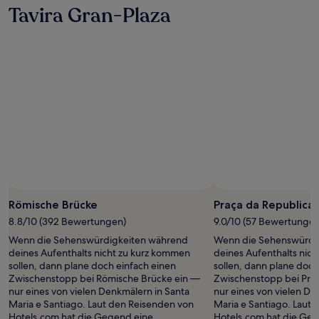
Tavira Gran-Plaza
Römische Brücke
Praça da Republica
8.8/10 (392 Bewertungen)
9.0/10 (57 Bewertungen
Wenn die Sehenswürdigkeiten während
Wenn die Sehenswürdi
deines Aufenthalts nicht zu kurz kommen
deines Aufenthalts nic
sollen, dann plane doch einfach einen
sollen, dann plane doch
Zwischenstopp bei Römische Brücke ein —
Zwischenstopp bei Praç
nur eines von vielen Denkmälern in Santa
nur eines von vielen De
Maria e Santiago. Laut den Reisenden von
Maria e Santiago. Laut
Hotels.com hat die Gegend eine
Hotels.com hat die Ge