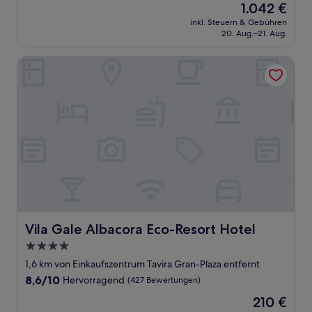
Der
1.042 €
Preis
inkl. Steuern & Gebühren
beträgt
20. Aug.–21. Aug.
1.042 €
Vila Gale Albacora Eco-Resort Hotel
Vila Gale Albacora Eco-Resort Hotel
Vila Gale Albacora Eco-Resort Hotel
4.0-
Sterne-
1,6 km von Einkaufszentrum Tavira Gran-Plaza entfernt
Unterkunft
8.6
8,6/10
Hervorragend
(427 Bewertungen)
von
Der
210 €
10,