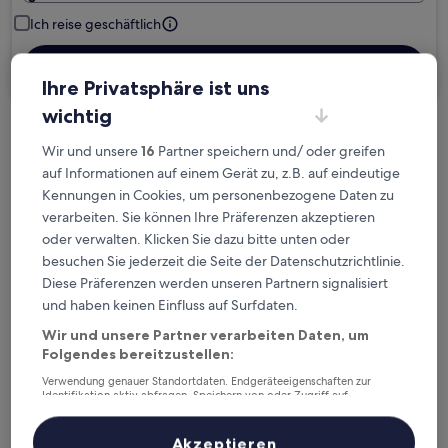
Ich reise geschäftlich
Suchen
Ihre Privatsphäre ist uns
wichtig
Kostenlose Stornierung bei
Wir und unsere
16
Partner speichern und/ oder greifen
Planänderungen
auf Informationen auf einem Gerät zu, z.B. auf eindeutige
Kennungen in Cookies, um personenbezogene Daten zu
Verdiene Prämien für jede
verarbeiten. Sie können Ihre Präferenzen akzeptieren
wahrgenommene Übernachtung
oder verwalten. Klicken Sie dazu bitte unten oder
besuchen Sie jederzeit die Seite der Datenschutzrichtlinie.
Diese Präferenzen werden unseren Partnern signalisiert
Mehr sparen mit Preisen für Mitglieder
und haben keinen Einfluss auf Surfdaten.
Wir und unsere Partner verarbeiten Daten, um
Folgendes bereitzustellen:
Überprüfe die Preise für diese Daten
Verwendung genauer Standortdaten. Endgeräteeigenschaften zur
Identifikation aktiv abfragen. Speichern von oder Zugriff auf
Informationen auf einem Endgerät. Personalisierte Werbung und
Nächstes Wochenende
In zwei Wochen
Inhalte, Messung von Werbeleistung und der Performance von Inhalten,
Zielgruppenforschung sowie Entwicklung und Verbesserung von
14. Aug. - 16. Aug.
21. Aug. - 23. Aug.
Akzeptieren