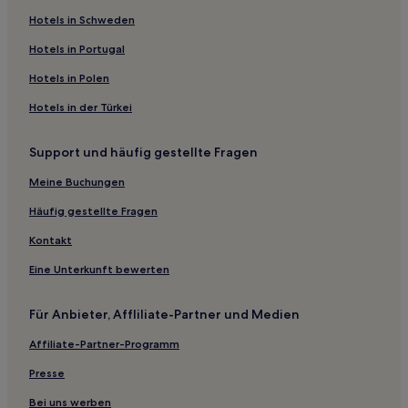
Hotels nahe Zoomarine
Hotels in Schweden
Hotels nahe Estádio Municipal de Albufeira
Hotels in Portugal
Hotels nahe Strand Água Doce
Hotels in Polen
Hotels nahe Praia da Ponta Pequena
Hotels in der Türkei
Hotels nahe Dom Pedro Golf: Millennium Golf Course
Support und häufig gestellte Fragen
Ribeiro Hotels
Meine Buchungen
Hotels nahe Museu do Acordeão
Boliqueime Hotels
Häufig gestellte Fragen
Hotels nahe Torre da Medronheira
Kontakt
Correeira: Hotels
Eine Unterkunft bewerten
Hotels nahe Praia da Balbina
Für Anbieter, Affliliate-Partner und Medien
Albufeira Hotels
Affiliate-Partner-Programm
Hotels nahe Strand Praia de Belharucas
Presse
Areias de São João Hotels
Hotels nahe Strand Praia da Falésia
Bei uns werben