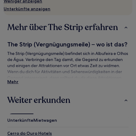
Weniger anzeigen
wurde.
Preise
Unterkünfte anzeigen
und
Verfügbarkeiten
können
Mehr über The Strip erfahren
sich
ändern.
Es
The Strip (Vergnügungsmeile) – wo ist das?
können
zusätzliche
The Strip (Vergnügungsmeile) befindet sich in Albufeira e Olhos
Bedingungen
de Água. Verbringe den Tag damit, die Gegend zu erkunden
gelten.
und einigen der Attraktionen vor Ort etwas Zeit zu widmen.
Wenn du dich für Aktivitäten und Sehenswürdigkeiten in der
Gegend interessierst, dann solltest du dir diese Attraktionen
Mehr
nicht entgehen lassen: Altstadtplatz von Albufeira und Strand
Praia da Falésia.
Weiter erkunden
Sehenswürdigkeiten und Aktivitäten nahe
The Strip (Vergnügungsmeile)
Sehenswürdigkeiten nahe The Strip
Unterkünfte
Mietwagen
(Vergnügungsmeile)
Cerro do Ouro Hotels