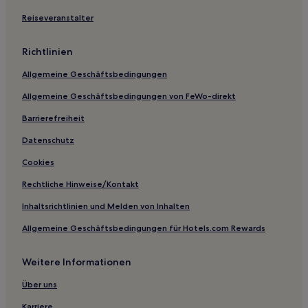
Hotels nahe Tomás Franco Strand
Reiseveranstalter
Villen in Albufeira
Richtlinien
Ferienwohnungen in Albufeira
Allgemeine Geschäftsbedingungen
Hostels in Albufeira
Allgemeine Geschäftsbedingungen von FeWo-direkt
Villen in Lagoa e Carvoeiro
Barrierefreiheit
Villen in Silves
B&B in Silves
Datenschutz
Aparthotels in Carvoeiro
Cookies
Aparthotels in Montechoro
Rechtliche Hinweise/Kontakt
Aparthotels in Lagoa
Inhaltsrichtlinien und Melden von Inhalten
Villen in Gale
Allgemeine Geschäftsbedingungen für Hotels.com Rewards
Aparthotels in Gale
Weitere Informationen
Villen in Quarteira
Aparthotels in Quarteira
Über uns
Ferienwohnungen in Quarteira
Karriere