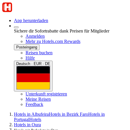
App herunterladen
Sichere dir Sofortrabatte dank Preisen für Mitglieder
Anmelden
Mehr zu Hotels.com Rewards
Posteingang
Reisen buchen
Hilfe
Deutsch · EUR · DE
Unterkunft registrieren
Meine Reisen
Feedback
Hotels in Albufeira
Hotels in Bezirk Faro
Hotels in
Portugal
Hotels
Hotels in Oura