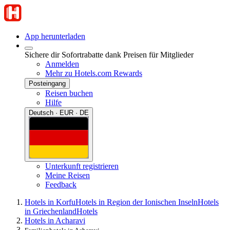
App herunterladen
Sichere dir Sofortrabatte dank Preisen für Mitglieder
Anmelden
Mehr zu Hotels.com Rewards
Posteingang
Reisen buchen
Hilfe
Deutsch · EUR · DE
Unterkunft registrieren
Meine Reisen
Feedback
Hotels in Korfu
Hotels in Region der Ionischen Inseln
Hotels
in Griechenland
Hotels
Hotels in Acharavi