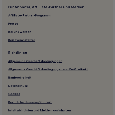
Familien nahe Droga Królewska
Für Anbieter, Affliliate-Partner und Medien
Hotels mit Parkplatz in Dolny Sopot
Affiliate-Partner-Programm
Haustierfreundliche in Dolny Sopot
Presse
Familien in Dolny Sopot
Hotels mit Wellnessbereich in Dolny Sopot
Bei uns werben
Hotels mit Fitnessbereich in Wrzeszcz
Reiseveranstalter
Günstige nahe Długi Targ
Richtlinien
Haustierfreundliche nahe Długi Targ
Allgemeine Geschäftsbedingungen
Familien nahe Długi Targ
Allgemeine Geschäftsbedingungen von FeWo-direkt
Haustierfreundliche in Karlikowo
Barrierefreiheit
Hotels mit Wellnessbereich in Karlikowo
Hotels mit Parkplatz in Oliwa
Datenschutz
Günstige nahe Westerplatte
Cookies
Hotels mit Parkplatz nahe Westerplatte
Rechtliche Hinweise/Kontakt
Luxus nahe Westerplatte
Inhaltsrichtlinien und Melden von Inhalten