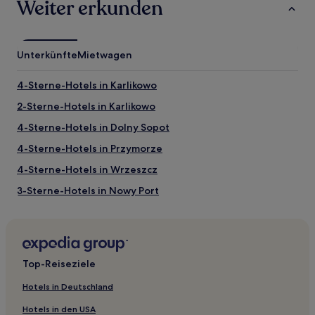
Weiter erkunden
Droga Królewska (Königstrasse)
Sehenswürdigkeiten nahe Droga Królewska
Unterkünfte
Mietwagen
(Königstrasse)
Rechtstädtisches Rathaus
4-Sterne-Hotels in Karlikowo
Langgasse
2-Sterne-Hotels in Karlikowo
Fontanna Neptuna (Springbrunnen)
Artushof
4-Sterne-Hotels in Dolny Sopot
Goldenes Tor
4-Sterne-Hotels in Przymorze
Aktivitäten nahe Droga Królewska (Königstrasse)
4-Sterne-Hotels in Wrzeszcz
Długi Targ (Langer Markt)
Historisches Museum Danzig
3-Sterne-Hotels in Nowy Port
Historic Free Zone Museum of Gdansk
2-Sterne-Hotels in Brzeźno
Bernsteinmuseum
Uphagenhaus
4-Sterne-Hotels in Westerplatte
5-Sterne-Hotels in Stogi Beach
Top-Reiseziele
3-Sterne-Hotels in Stogi Beach
Hotels in Deutschland
4-Sterne-Hotels in Stogi Beach
Hotels in den USA