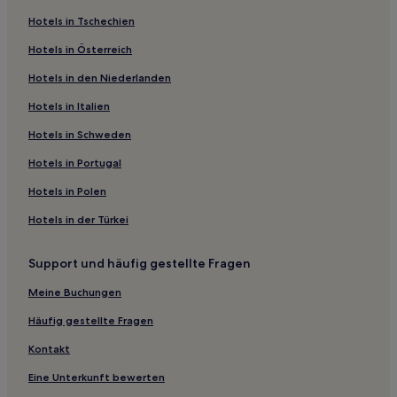
5-Sterne-Hotels in Długi Targ
Hotels in Tschechien
4-Sterne-Hotels in Długi Targ
Hotels in Österreich
5-Sterne-Hotels in Langgasse
Hotels in den Niederlanden
2-Sterne-Hotels in Monte-Cassino-Straße
Hotels in Italien
Familien in Danzig
Haustierfreundliche nahe Ulica Świętojańska
Hotels in Schweden
Günstige nahe Ulica Świętojańska
Hotels in Portugal
Hotels mit Parkplatz nahe Langgasse
Hotels in Polen
Günstige in Przymorze
Hotels in der Türkei
Business in Sopot
Support und häufig gestellte Fragen
Familien in Sopot
Meine Buchungen
Günstige in Brzeźno
Hotels mit Küchenzeile in Brzeźno
Häufig gestellte Fragen
Haustierfreundliche in Brzeźno
Kontakt
Günstige nahe Monte-Cassino-Straße
Eine Unterkunft bewerten