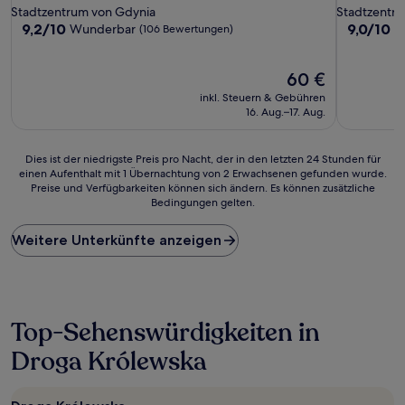
Sterne-
Sterne-
Stadtzentrum von Gdynia
Stadtzentr
Unterkunft
Unterkunf
9.2
9.0
9,2/10
9,0/10
Wunderbar
W
(106 Bewertungen)
von
von
10,
10,
Wunderbar,
Der
Wunderba
60 €
(106
Preis
(606
inkl. Steuern & Gebühren
Bewertungen)
beträgt
Bewertun
16. Aug.–17. Aug.
60 €
Dies
Dies ist der niedrigste Preis pro Nacht, der in den letzten 24 Stunden für
einen Aufenthalt mit 1 Übernachtung von 2 Erwachsenen gefunden wurde.
ist
Preise und Verfügbarkeiten können sich ändern. Es können zusätzliche
der
Bedingungen gelten.
niedrigste
Preis
Weitere Unterkünfte anzeigen
pro
Nacht,
der
in
den
letzten
Top-Sehenswürdigkeiten in
24 Stunden
Droga Królewska
für
einen
Aufenthalt
mit