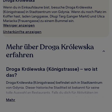
Droga Królewska
1 Übernachtung
Wenn du in Einkaufslaune bist, besuche Droga Królewska
von
(Königstrasse) in Stadtzentrum von Gdynia. Wenn du noch Platz im
2 Erwachsenen
Koffer hast, laden Langgasse, Długi Targ (Langer Markt) und Ulica
gefunden
Mariacka (Frauengasse) zu einem Bummel ein.
wurde.
Weniger anzeigen
Preise
und
Unterkünfte anzeigen
Verfügbarkeiten
können
sich
Mehr über Droga Królewska
ändern.
erfahren
Es
können
zusätzliche
Bedingungen
Droga Królewska (Königstrasse) – wo ist
gelten.
das?
Droga Królewska (Königstrasse) befindet sich in Stadtzentrum
von Gdynia. Dieser historische Stadtteil ist bekannt für seine
tolle Auswahl an Restaurants. Falls du dich für Aktivitäten im
Umkreis interessierst, wie wäre es mit einem Besuch bei diesen
Mehr
Attraktionen: Rechtstädtisches Rathaus und Langgasse?
Sehenswürdigkeiten und Aktivitäten nahe