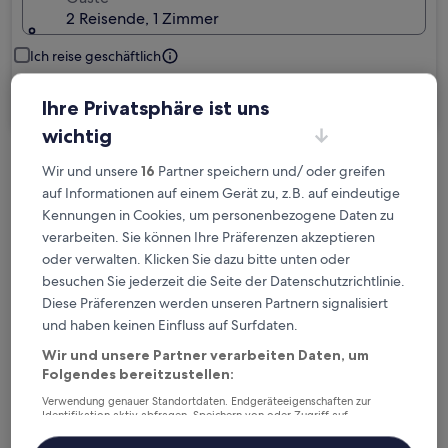
2 Reisende, 1 Zimmer
Ich reise geschäftlich
Suchen
Ihre Privatsphäre ist uns
wichtig
Wir und unsere
16
Partner speichern und/ oder greifen
Kostenlose Stornierung bei
auf Informationen auf einem Gerät zu, z.B. auf eindeutige
Planänderungen
Kennungen in Cookies, um personenbezogene Daten zu
verarbeiten. Sie können Ihre Präferenzen akzeptieren
Verdiene Prämien für jede
oder verwalten. Klicken Sie dazu bitte unten oder
wahrgenommene Übernachtung
besuchen Sie jederzeit die Seite der Datenschutzrichtlinie.
Diese Präferenzen werden unseren Partnern signalisiert
und haben keinen Einfluss auf Surfdaten.
Mehr sparen mit Preisen für Mitglieder
Wir und unsere Partner verarbeiten Daten, um
Folgendes bereitzustellen:
Verwendung genauer Standortdaten. Endgeräteeigenschaften zur
Überprüfe die Preise für diese Daten
Identifikation aktiv abfragen. Speichern von oder Zugriff auf
Informationen auf einem Endgerät. Personalisierte Werbung und
Inhalte, Messung von Werbeleistung und der Performance von Inhalten,