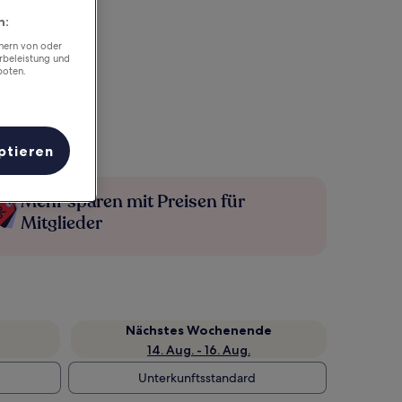
n:
chern von oder
rbeleistung und
boten.
ptieren
Mehr sparen mit Preisen für
Mitglieder
Nächstes Wochenende
14. Aug. - 16. Aug.
Unterkunftsstandard