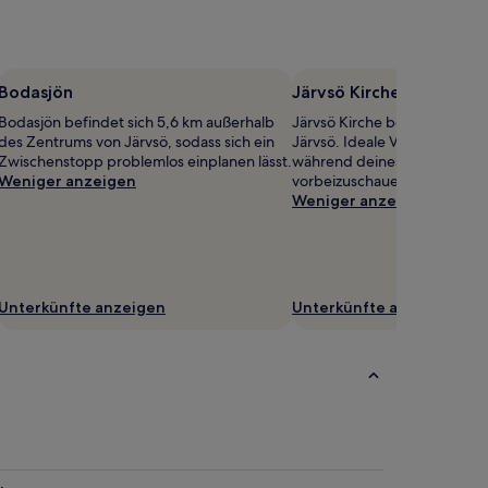
Bodasjön
Järvsö Kirche
Bodasjön befindet sich 5,6 km außerhalb
Järvsö Kirche befindet sich 
des Zentrums von Järvsö, sodass sich ein
Järvsö. Ideale Voraussetzun
Zwischenstopp problemlos einplanen lässt.
während deines Aufenthalts 
Weniger anzeigen
vorbeizuschauen.
Weniger anzeigen
Unterkünfte anzeigen
Unterkünfte anzeigen