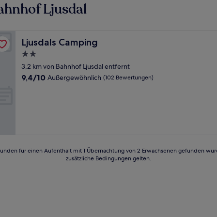
ahnhof Ljusdal
Ljusdals Camping
Ljusdals Camping
2.0-
Sterne-
3,2 km von Bahnhof Ljusdal entfernt
Unterkunft
9.4
9,4/10
Außergewöhnlich
(102 Bewertungen)
von
10,
Außergewöhnlich,
(102
Bewertungen)
24 Stunden für einen Aufenthalt mit 1 Übernachtung von 2 Erwachsenen gefunden wu
zusätzliche Bedingungen gelten.