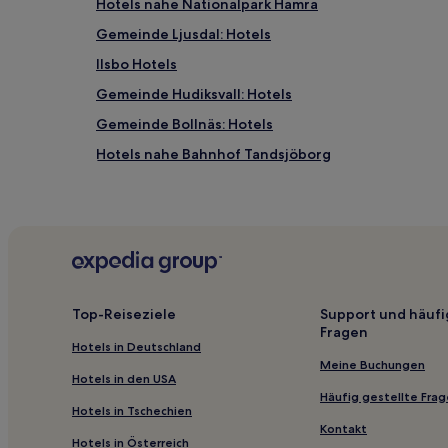
Hotels nahe Nationalpark Hamra
Gemeinde Ljusdal: Hotels
Ilsbo Hotels
Gemeinde Hudiksvall: Hotels
Gemeinde Bollnäs: Hotels
Hotels nahe Bahnhof Tandsjöborg
Hotels nahe Järvsö-Klack-Naturreservat
Hotels nahe Karlslundsbadet
Provinz Gävleborgs län: Hotels
Los Hotels
Gemeinde Ovanåker: Hotels
Top-Reiseziele
Support und häufi
Fragen
3-Sterne-Hotels in Järvsö
Hotels in Deutschland
Meine Buchungen
Hotels in den USA
Häufig gestellte Fra
Hotels in Tschechien
Kontakt
Hotels in Österreich