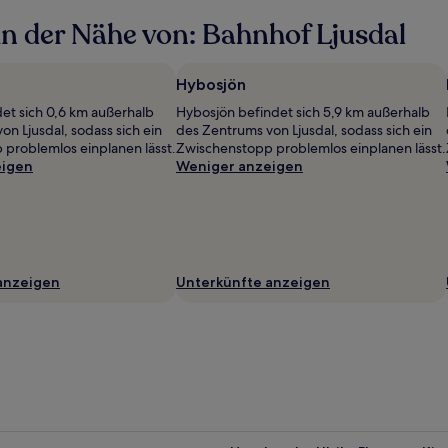
n der Nähe von: Bahnhof Ljusdal
Hybosjön
det sich 0,6 km außerhalb
Hybosjön befindet sich 5,9 km außerhalb
n Ljusdal, sodass sich ein
des Zentrums von Ljusdal, sodass sich ein
problemlos einplanen lässt.
Zwischenstopp problemlos einplanen lässt.
eigen
Weniger anzeigen
anzeigen
Unterkünfte anzeigen