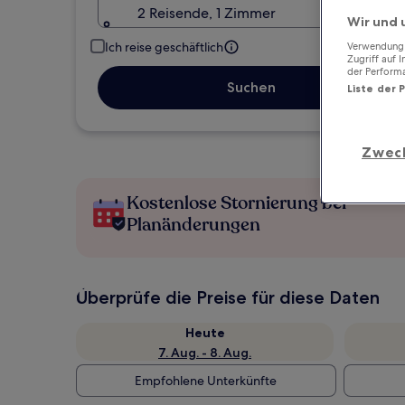
2 Reisende, 1 Zimmer
Wir und 
Ich reise geschäftlich
Verwendung g
Zugriff auf 
der Perform
Suchen
Liste der 
Zwec
Kostenlose Stornierung bei
Planänderungen
Überprüfe die Preise für diese Daten
Heute
7. Aug. - 8. Aug.
Empfohlene Unterkünfte