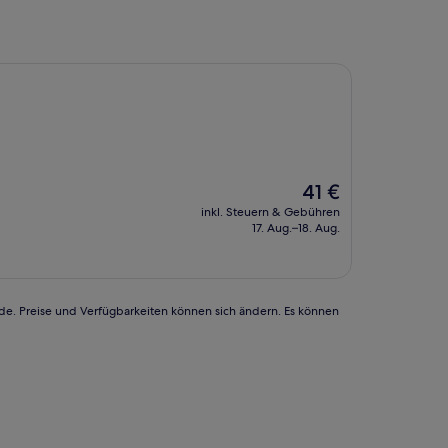
Der
41 €
Preis
inkl. Steuern & Gebühren
beträgt
17. Aug.–18. Aug.
41 €
rde. Preise und Verfügbarkeiten können sich ändern. Es können