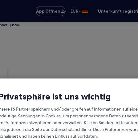
•
App öffnen
EUR
Unterkunft registr
nhof Ljusdal
 Privatsphäre ist uns wichtig
nsere
16
Partner speichern und/ oder greifen auf Informationen auf ein
eindeutige Kennungen in Cookies, um personenbezogene Daten zu verarb
e Präferenzen akzeptieren oder verwalten. Klicken Sie dazu bitte unten
ie jederzeit die Seite der Datenschutzrichtlinie. Diese Präferenzen we
ignalisiert und haben keinen Einfluss auf Surfdaten.