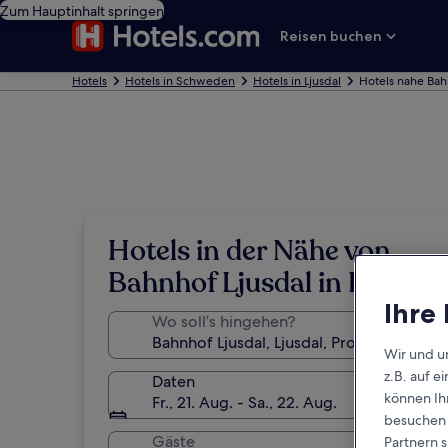
Zum Hauptinhalt springen
Reisen buchen
Hotels
Hotels in Schweden
Hotels in Ljusdal
Hotels nahe Bah
Hotels in der Nähe von
Bahnhof Ljusdal in Ljusdal
Ihre
Wo soll’s hingehen?
Wir und u
z.B. auf 
Daten
können Ihr
Fr., 21. Aug. - Sa., 22. Aug.
besuchen S
Gäste
Partnern s