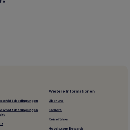
che
tt
ll
Weitere Informationen
Geschäftsbedingungen
Über uns
Geschäftsbedingungen
Karriere
ekt
Reiseführer
it
Hotels.com Rewards