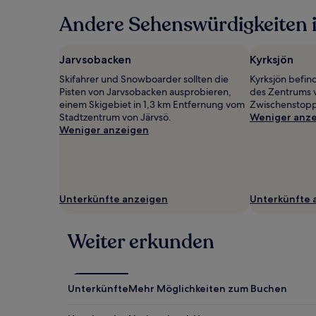
in
Andere Sehenswürdigkeiten i
den
letzten
24 Stunden
für
Jarvsobacken
Kyrksjön
einen
Skifahrer und Snowboarder sollten die
Kyrksjön befin
Aufenthalt
Pisten von Jarvsobacken ausprobieren,
des Zentrums vo
mit
einem Skigebiet in 1,3 km Entfernung vom
Zwischenstopp 
1 Übernachtung
Stadtzentrum von Järvsö.
Weniger anz
von
Weniger anzeigen
2 Erwachsenen
gefunden
wurde.
Preise
und
Verfügbarkeiten
Unterkünfte anzeigen
Unterkünfte 
können
sich
ändern.
Weiter erkunden
Es
können
zusätzliche
Bedingungen
Unterkünfte
Mehr Möglichkeiten zum Buchen
gelten.