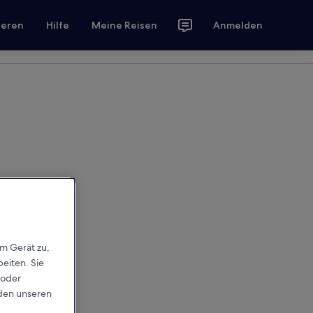
ieren
Hilfe
Meine Reisen
Anmelden
em Gerät zu,
eiten. Sie
 oder
rden unseren