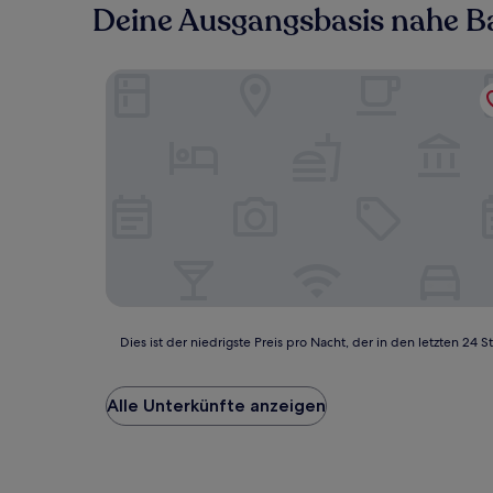
Deine Ausgangsbasis nahe B
Ljusdals Camping
Dies
Dies ist der niedrigste Preis pro Nacht, der in den letzten 
ist
der
niedrigste
Alle Unterkünfte anzeigen
Preis
pro
Nacht,
der