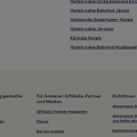
Hotels nahe Ulrika Eleonora Kir
Hotels nahe Bahnhof Järvsö
Gemeinde Söderhamn: Hotels
Hotels nahe Järvzoo
Kårböle Hotels
Hotels nahe Bahnhof Hudiksvall
Hotels nahe Gränsfors Werksta
Gemeinde Nordanstig: Hotels
Hamra Hotels
Tandsjöborg Hotels
Haustierfreundliche in Hudiksva
g gestellte
Für Anbieter, Affliliate-Partner
Richtlinien
und Medien
Allgemeine 
Affiliate-Partner-Programm
Allgemeine 
von FeWo-dir
gen
Presse
Barrierefreihe
Bei uns werben