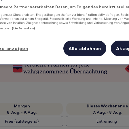
unsere Partner verarbeiten Daten, um Folgendes bereitzustelle
enauer Standortdaten. Endgeräteeigenschaften zur Identifikation aktiv abfragen. Spei
Informationen auf einem Endgerät. Personalisierte Werbung und Inhalte, Messung von We
ance von Inhalten, Zielgruppenforschung sowie Entwicklung und Verbesserung von Ange
Partner (Lieferanten)
ke anzeigen
Alle ablehnen
Akze
Verdiene Prämien für jede
wahrgenommene Übernachtung
Morgen
Dieses Wochenende
8. Aug. - 9. Aug.
7. Aug. - 9. Aug.
Preis (aufsteigend)
Entfernung