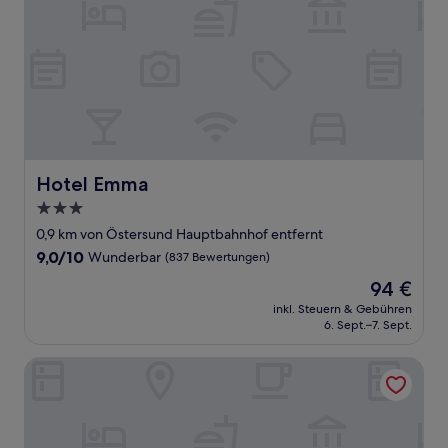
Hotel Emma
Hotel Emma
3.0-
Sterne-
0,9 km von Östersund Hauptbahnhof entfernt
Unterkunft
9.0
9,0/10
Wunderbar
(837 Bewertungen)
von
Der
94 €
10,
Preis
Wunderbar,
inkl. Steuern & Gebühren
beträgt
6. Sept.–7. Sept.
(837
94 €
Bewertungen)
Frösö Park Hotel