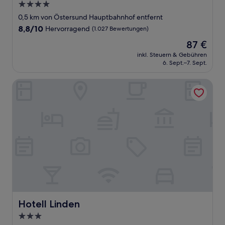
4.0-
Sterne-
0,5 km von Östersund Hauptbahnhof entfernt
Unterkunft
8.8
8,8/10
Hervorragend
(1.027 Bewertungen)
von
Der
87 €
10,
Preis
Hervorragend,
inkl. Steuern & Gebühren
beträgt
6. Sept.–7. Sept.
(1.027
87 €
Bewertungen)
Hotell Linden
Hotell Linden
Hotell Linden
3.0-