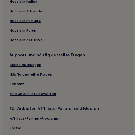
Hotels nahe Hoverbergs Bio
Hotels in Italien
Hallen Hotels
Hotels in Schweden
Hotels nahe Jamtli
Hotels in Portugal
Hotels nahe Elchgarten
Hotels in Polen
Hotels nahe Brattbytorpet
Hotels in der Türkei
Fjällhalsen Hotels
Support und häufig gestellte Fragen
Hotels nahe Storsjöbygdens Golfclub
Bydalen Hotels
Meine Buchungen
Tandsbyn Hotels
Häufig gestellte Fragen
Persåsen Hotels
Kontakt
Orrviken Hotels
Eine Unterkunft bewerten
Häggenås Hotels
Für Anbieter, Affliliate-Partner und Medien
Landeskreis Jamtland: Hotels
Affiliate-Partner-Programm
Hotels nahe Badhusparken
Hackås Hotels
Presse