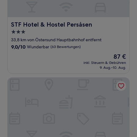
STF Hotel & Hostel Persåsen
STF Hotel & Hostel Persåsen
3.0-
Sterne-
33,8 km von Östersund Hauptbahnhof entfernt
Unterkunft
9.0
9,0/10
Wunderbar
(63 Bewertungen)
von
Der
87 €
10,
Preis
Wunderbar,
inkl. Steuern & Gebühren
beträgt
9. Aug.–10. Aug.
(63
87 €
Bewertungen)
Sörbygården Bed & Breakfast