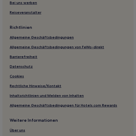
Ås Hotels
Bei uns werben
Myrviken Hotels
Reiseveranstalter
Hotels nahe Bahnhof Gällö
Richtlinien
Billsta Hotels
Allgemeine Geschäftsbedingungen
Hotels nahe Midsweden 365 Indoor Skiing
Allgemeine Geschäftsbedingungen von FeWo-direkt
Barrierefreiheit
Datenschutz
Cookies
Rechtliche Hinweise/Kontakt
Inhaltsrichtlinien und Melden von Inhalten
Allgemeine Geschäftsbedingungen für Hotels.com Rewards
Weitere Informationen
Über uns