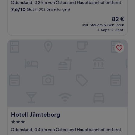
Sterne-
Odenslund, 0,2 km von Östersund Hauptbahnhof entfernt
Unterkunft
7.6
7,6/10
Gut
(1.002 Bewertungen)
von
Der
82 €
10,
Preis
Gut,
inkl. Steuern & Gebühren
beträgt
1. Sept.–2. Sept.
(1.002
82 €
Bewertungen)
Hotell Jämteborg
Hotell Jämteborg
Hotell Jämteborg
3.0-
Sterne-
Odenslund, 0,4 km von Östersund Hauptbahnhof entfernt
Unterkunft