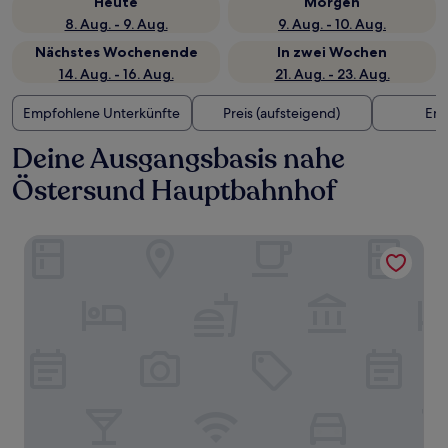
Heute
Morgen
8. Aug. - 9. Aug.
9. Aug. - 10. Aug.
Nächstes Wochenende
In zwei Wochen
14. Aug. - 16. Aug.
21. Aug. - 23. Aug.
Empfohlene Unterkünfte
Preis (aufsteigend)
Ent
Deine Ausgangsbasis nahe
Östersund Hauptbahnhof
Clarion Hotel Grand Östersund