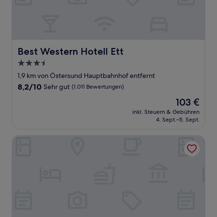
Best Western Hotell Ett
Best Western Hotell Ett
3.5-
Sterne-
1,9 km von Östersund Hauptbahnhof entfernt
Unterkunft
8.2
8,2/10
Sehr gut
(1.011 Bewertungen)
von
Der
103 €
10,
Preis
Sehr
inkl. Steuern & Gebühren
beträgt
4. Sept.–5. Sept.
gut,
103 €
(1.011
Bewertungen)
STF Hotel & Hostel Persåsen