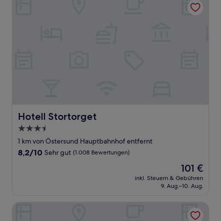
Wunderbar,
(158
Bewertungen)
Hotell Stortorget
Hotell Stortorget
3.5-
Sterne-
1 km von Östersund Hauptbahnhof entfernt
Unterkunft
8.2
8,2/10
Sehr gut
(1.008 Bewertungen)
von
Der
101 €
10,
Preis
Sehr
inkl. Steuern & Gebühren
beträgt
9. Aug.–10. Aug.
gut,
101 €
(1.008
Bewertungen)
Leopold Boutique Hotel