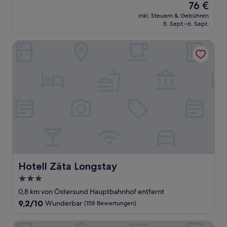
Der
76 €
10,
Preis
Gut,
inkl. Steuern & Gebühren
beträgt
5. Sept.–6. Sept.
(988
76 €
Bewertungen)
Hotell Zäta Longstay
Hotell Zäta Longstay
Hotell Zäta Longstay
3.0-
Sterne-
0,8 km von Östersund Hauptbahnhof entfernt
Unterkunft
9.2
9,2/10
Wunderbar
(158 Bewertungen)
von
10,
Hotell Stortorget