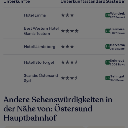
mit
Unterkünfte
Unterkunftsstandard
Gästebew
1 Übernachtung
von
Wunderba
Hotel Emma
3.0-
9.0
2 Erwachsenen
837 Bewertu
Sterne-
gefunden
Unterkunft
wurde.
Best Western Hotel
Hervorrag
4.0-
8.8
Preise
Gamla Teatern
1.027 Bewer
Sterne-
und
Unterkunft
Verfügbarkeiten
Hervorrag
Hotell Jämteborg
3.0-
können
8.6
751 Bewertu
Sterne-
sich
Unterkunft
ändern.
Sehr gut
Hotell Stortorget
3.5-
Es
8.2
1.008 Bewer
Sterne-
können
Unterkunft
zusätzliche
Scandic Östersund
Sehr gut
Bedingungen
3.5-
8.0
Syd
960 Bewert
gelten.
Sterne-
Unterkunft
Andere Sehenswürdigkeiten in
der Nähe von: Östersund
Hauptbahnhof