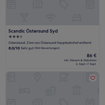
Scandic Östersund Syd
Scandic Östersund Syd
3.5-
Sterne-
Odenslund, 2 km von Östersund Hauptbahnhof entfernt
Unterkunft
8.0
8,0/10
Sehr gut
(960 Bewertungen)
von
Der
86 €
10,
Preis
Sehr
inkl. Steuern & Gebühren
beträgt
6. Sept.–7. Sept.
gut,
86 €
(960
Bewertungen)
Best Western Hotell Ett