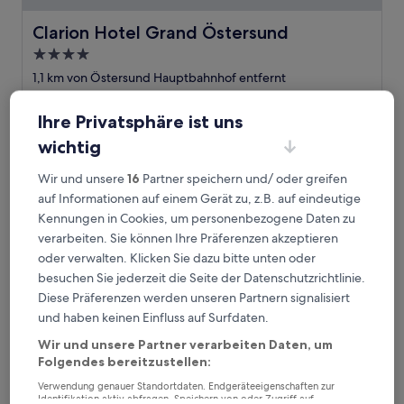
Clarion Hotel Grand Östersund
Clarion Hotel Grand Östersund
4.0-
Sterne-
1,1 km von Östersund Hauptbahnhof entfernt
Unterkunft
9.0
9,0/10
Wunderbar
(1.290 Bewertungen)
von
Ihre Privatsphäre ist uns
Der
116 €
10,
Preis
wichtig
Wunderbar,
inkl. Steuern & Gebühren
beträgt
23. Aug.–24. Aug.
(1.290
116 €
Bewertungen)
Wir und unsere
16
Partner speichern und/ oder greifen
Hotell Östersund
auf Informationen auf einem Gerät zu, z.B. auf eindeutige
Kennungen in Cookies, um personenbezogene Daten zu
verarbeiten. Sie können Ihre Präferenzen akzeptieren
oder verwalten. Klicken Sie dazu bitte unten oder
besuchen Sie jederzeit die Seite der Datenschutzrichtlinie.
Diese Präferenzen werden unseren Partnern signalisiert
und haben keinen Einfluss auf Surfdaten.
Wir und unsere Partner verarbeiten Daten, um
Folgendes bereitzustellen:
Verwendung genauer Standortdaten. Endgeräteeigenschaften zur
Identifikation aktiv abfragen. Speichern von oder Zugriff auf