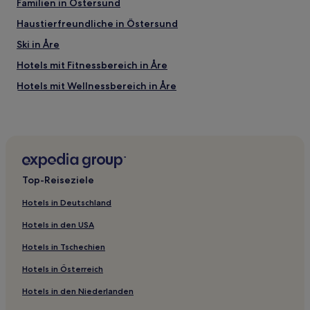
Familien in Östersund
Haustierfreundliche in Östersund
Ski in Åre
Hotels mit Fitnessbereich in Åre
Hotels mit Wellnessbereich in Åre
Günstige in Åre
Gallo Hotels
Oviken Hotels
Arvesund Hotels
Top-Reiseziele
Månsåsen Hotels
Hotels in Deutschland
Trångsviken Hotels
Hotels in den USA
Svenstavik Hotels
Hotels in Tschechien
Norra Böle Hotels
Hotels in Österreich
Hotels nahe Hoverberg Aussichtsturm
Hotels in den Niederlanden
Fåker Hotels