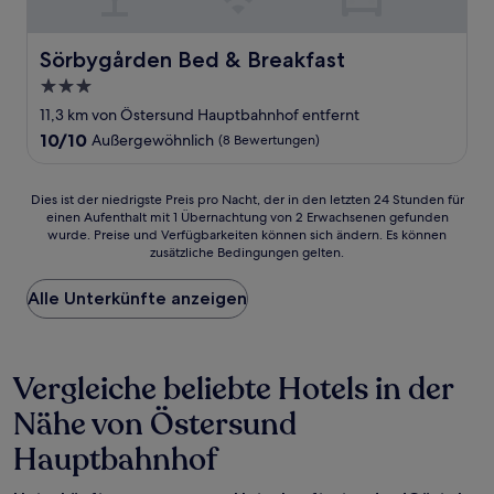
Sörbygården Bed & Breakfast
Sörbygården Bed & Breakfast
3.0-
Sterne-
11,3 km von Östersund Hauptbahnhof entfernt
Unterkunft
10.0
10/10
Außergewöhnlich
(8 Bewertungen)
von
10,
Außergewöhnlich,
Dies
Dies ist der niedrigste Preis pro Nacht, der in den letzten 24 Stunden für
(8
einen Aufenthalt mit 1 Übernachtung von 2 Erwachsenen gefunden
ist
wurde. Preise und Verfügbarkeiten können sich ändern. Es können
Bewertungen)
der
zusätzliche Bedingungen gelten.
niedrigste
Preis
Alle Unterkünfte anzeigen
pro
Nacht,
der
in
Vergleiche beliebte Hotels in der
den
letzten
Nähe von Östersund
24 Stunden
für
Hauptbahnhof
einen
Aufenthalt