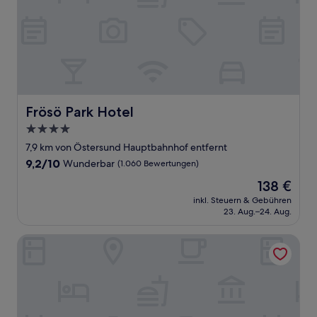
Frösö Park Hotel
Frösö Park Hotel
4.0-
Sterne-
7,9 km von Östersund Hauptbahnhof entfernt
Unterkunft
9.2
9,2/10
Wunderbar
(1.060 Bewertungen)
von
Der
138 €
10,
Preis
Wunderbar,
inkl. Steuern & Gebühren
beträgt
23. Aug.–24. Aug.
(1.060
138 €
Bewertungen)
Scandic Östersund Syd