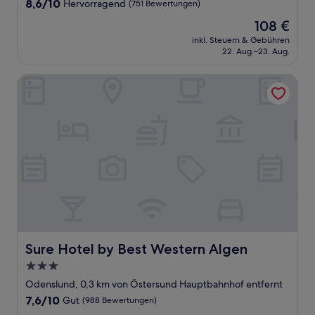
8.6
8,6/10
Hervorragend
(751 Bewertungen)
von
Der
108 €
10,
Preis
Hervorragend,
inkl. Steuern & Gebühren
beträgt
22. Aug.–23. Aug.
(751
108 €
Bewertungen)
Sure Hotel by Best Western Algen
Sure Hotel by Best Western Algen
Sure Hotel by Best Western Algen
3.0-
Sterne-
Odenslund, 0,3 km von Östersund Hauptbahnhof entfernt
Unterkunft
7.6
7,6/10
Gut
(988 Bewertungen)
von