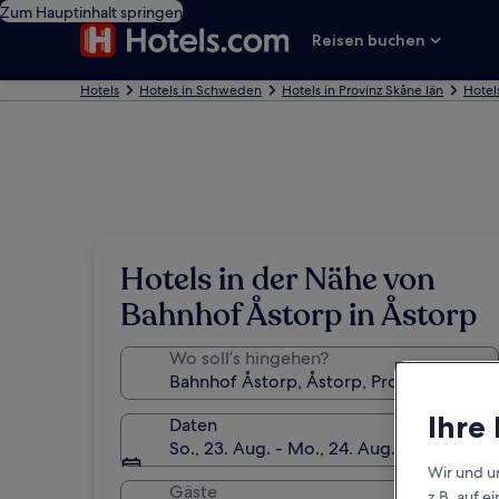
Zum Hauptinhalt springen
Reisen buchen
Hotels
Hotels in Schweden
Hotels in Provinz Skåne län
Hotel
Hotels in der Nähe von
Bahnhof Åstorp in Åstorp
Wo soll’s hingehen?
Ihre
Daten
So., 23. Aug. - Mo., 24. Aug.
Wir und u
Gäste
z.B. auf 