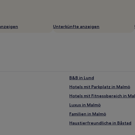
anzeigen
Unterkünfte anzeigen
B&B in Lund
Hotels mit Parkplatz in Malmö
Hotels mit Fitnessbereich in M
Luxus in Malmö
Familien in Malmö
Haustierfreundliche in Båstad
Hotels mit Parkplatz in Höganäs