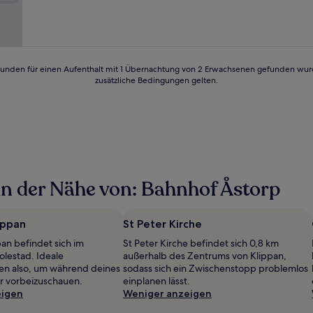
Sehr
gut,
(244
Bewertungen)
24 Stunden für einen Aufenthalt mit 1 Übernachtung von 2 Erwachsenen gefunden wu
zusätzliche Bedingungen gelten.
n der Nähe von: Bahnhof Åstorp
ippan
St Peter Kirche
pan befindet sich im
St Peter Kirche befindet sich 0,8 km
lestad. Ideale
außerhalb des Zentrums von Klippan,
en also, um während deines
sodass sich ein Zwischenstopp problemlos
er vorbeizuschauen.
einplanen lässt.
eigen
Weniger anzeigen