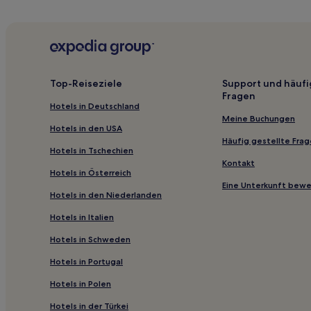
Familien in Zentrale Stadt
Familien in Kristianstad
Hotels mit Parkplatz in Kristianstad
Luxus nahe Kullaberg
Top-Reiseziele
Support und häufi
Fragen
Strand nahe Kullaberg
Hotels in Deutschland
Hotels mit inbegriffenem Frühstück in Centrum
Meine Buchungen
Hotels in den USA
Haustierfreundliche in Centrum
Häufig gestellte Fra
Hotels in Tschechien
Familien in Lund
Kontakt
Hotels in Österreich
Hotels mit inbegriffenem Frühstück in Ystad
Eine Unterkunft bew
Hotels in den Niederlanden
Familien in Ystad
Hotels in Italien
Haustierfreundliche in Ystad
Hotels in Schweden
Familien in Helsingborg
Hotels in Portugal
Hotels mit Parkplatz in Helsingborg
Günstige in Helsingborg
Hotels in Polen
Haustierfreundliche in Hassleholm
Hotels in der Türkei