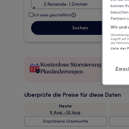
2 Reisende, 1 Zimmer
können Ihr
besuchen S
Ich reise geschäftlich
Partnern s
Wir und 
Suchen
Verwendung g
Zugriff auf 
der Perform
Liste der 
Kostenlose Stornierung bei
Zwec
Planänderungen
Überprüfe die Preise für diese Daten
Heute
9. Aug. - 10. Aug.
Empfohlene Unterkünfte