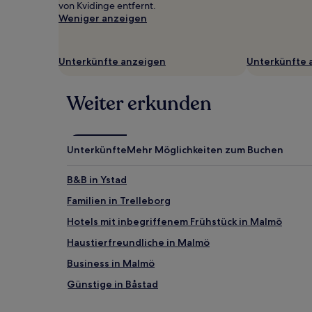
von Kvidinge entfernt.
wurde.
Weniger anzeigen
Preise
und
Verfügbarkeiten
können
Unterkünfte anzeigen
Unterkünfte 
sich
ändern.
Es
Weiter erkunden
können
zusätzliche
Bedingungen
gelten.
Unterkünfte
Mehr Möglichkeiten zum Buchen
B&B in Ystad
Familien in Trelleborg
Hotels mit inbegriffenem Frühstück in Malmö
Haustierfreundliche in Malmö
Business in Malmö
Günstige in Båstad
Günstige in Hjärnarp