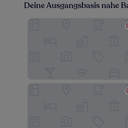
Deine Ausgangsbasis nahe B
Villa Bäckagård Bed & Breakfast
Hotell Erikslund