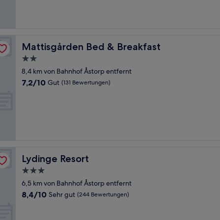
(1.178
Bewertungen)
Mattisgården Bed & Breakfast
Mattisgården Bed & Breakfast
2.0-
Sterne-
8,4 km von Bahnhof Åstorp entfernt
Unterkunft
7.2
7,2/10
Gut
(131 Bewertungen)
von
10,
Gut,
(131
Bewertungen)
Lydinge Resort
Lydinge Resort
3.0-
Sterne-
6,5 km von Bahnhof Åstorp entfernt
Unterkunft
8.4
8,4/10
Sehr gut
(244 Bewertungen)
von
10,