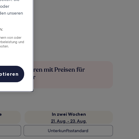
 oder
rden unseren
n:
chern von oder
rbeleistung und
boten.
Mehr sparen mit Preisen für
ptieren
Mitglieder
e
In zwei Wochen
21. Aug. - 23. Aug.
Unterkunftsstandard