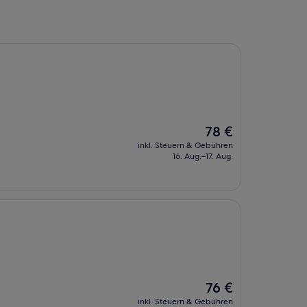
Der
78 €
Preis
inkl. Steuern & Gebühren
beträgt
16. Aug.–17. Aug.
78 €
Der
76 €
Preis
inkl. Steuern & Gebühren