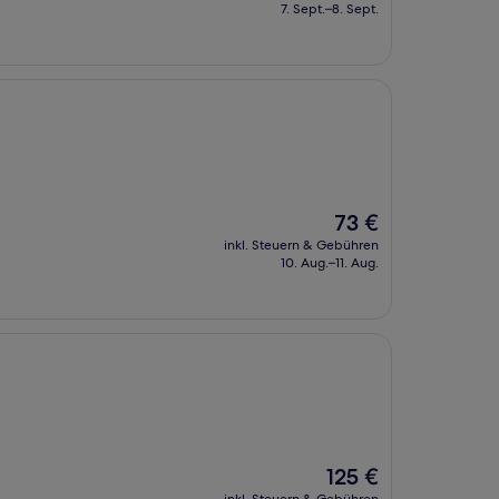
beträgt
7. Sept.–8. Sept.
76 €
Der
73 €
Preis
inkl. Steuern & Gebühren
beträgt
10. Aug.–11. Aug.
73 €
Der
125 €
Preis