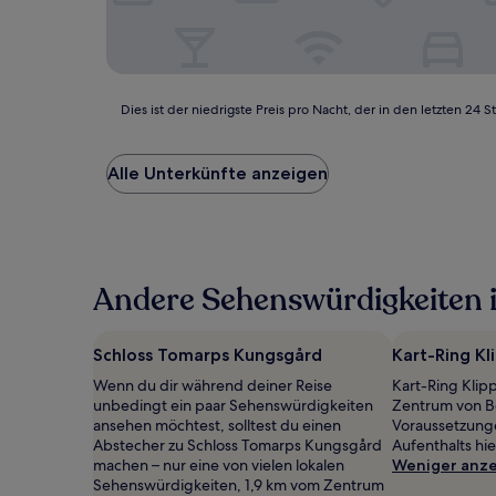
Dies
Dies ist der niedrigste Preis pro Nacht, der in den letzten 
ist
der
niedrigste
Alle Unterkünfte anzeigen
Preis
pro
Nacht,
der
in
Andere Sehenswürdigkeiten i
den
letzten
24 Stunden
für
Schloss Tomarps Kungsgård
Kart-Ring Kl
einen
Wenn du dir während deiner Reise
Kart-Ring Klip
Aufenthalt
unbedingt ein paar Sehenswürdigkeiten
Zentrum von Bo
mit
ansehen möchtest, solltest du einen
Voraussetzung
1 Übernachtung
Abstecher zu Schloss Tomarps Kungsgård
Aufenthalts hi
von
machen – nur eine von vielen lokalen
Weniger anz
2 Erwachsenen
Sehenswürdigkeiten, 1,9 km vom Zentrum
gefunden