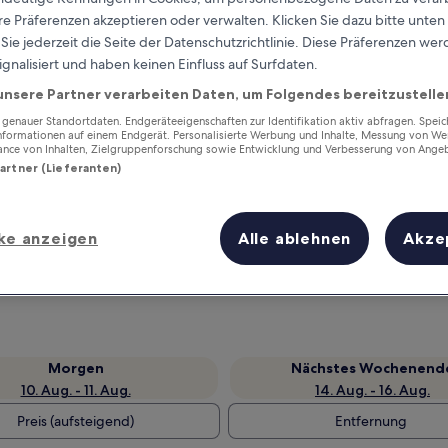
e Präferenzen akzeptieren oder verwalten. Klicken Sie dazu bitte unten
ie jederzeit die Seite der Datenschutzrichtlinie. Diese Präferenzen we
ignalisiert und haben keinen Einfluss auf Surfdaten.
unsere Partner verarbeiten Daten, um Folgendes bereitzustelle
enauer Standortdaten. Endgeräteeigenschaften zur Identifikation aktiv abfragen. Spei
Informationen auf einem Endgerät. Personalisierte Werbung und Inhalte, Messung von We
ance von Inhalten, Zielgruppenforschung sowie Entwicklung und Verbesserung von Ange
Partner (Lieferanten)
Verdiene Prämien für jede
ke anzeigen
Alle ablehnen
Akze
wahrgenommene Übernachtung
Morgen
Nächstes Wochenend
10. Aug. - 11. Aug.
14. Aug. - 16. Aug.
Preis (aufsteigend)
Entfernung