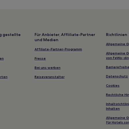
Hotels mit Parkplatz in Yngsjö
Hotels mit inbegriffenem Frühst
Haustierfreundliche in Kristian
Hotels mit Wellnessbereich nah
g gestellte
Für Anbieter, Affliliate-Partner
Richtlinien
und Medien
Hotels mit Parkplatz in Centrum
Allgemeine 
Luxus in Centrum
Affiliate-Partner-Programm
Allgemeine 
Haustierfreundliche in Lund
von FeWo-dir
gen
Presse
Hotels mit inbegriffenem Frühs
Barrierefreihe
Bei uns werben
Hotels mit Parkplatz in Ystad
Datenschutz
erten
Reiseveranstalter
Günstige in Ystad
Cookies
Haustierfreundliche in Helsing
Rechtliche H
Luxus in Helsingborg
Inhaltsrichtl
Inhalten
Golf in Helsingborg
Hotels mit inbegriffenem Frühs
Allgemeine 
für Hotels.c
Hotels mit Parkplatz in Hassleh