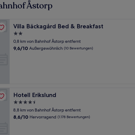
ahnhof Åstorp
Villa Bäckagård Bed & Breakfast
Villa Bäckagård Bed & Breakfast
2.0-
Sterne-
0,8 km von Bahnhof Åstorp entfernt
Unterkunft
9.6
9,6/10
Außergewöhnlich
(10 Bewertungen)
von
10,
Außergewöhnlich,
(10
Bewertungen)
Hotell Erikslund
Hotell Erikslund
4.5-
Sterne-
8,8 km von Bahnhof Åstorp entfernt
Unterkunft
8.6
8,6/10
Hervorragend
(1.178 Bewertungen)
von
10,
Hervorragend,