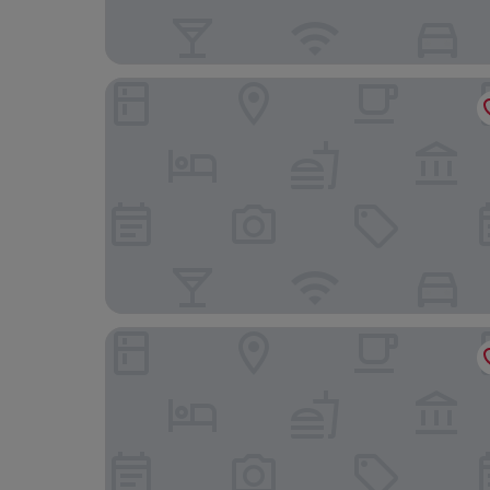
Mattisgården Bed & Breakfast
Lydinge Resort