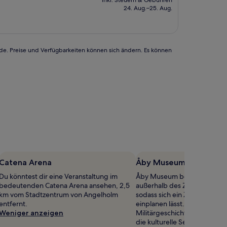
inkl. Steuern & Gebühren
beträgt
24. Aug.–25. Aug.
125 €
rde. Preise und Verfügbarkeiten können sich ändern. Es können
Catena Arena
Åby Museum
Du könntest dir eine Veranstaltung im
Åby Museum befindet sich 1
bedeutenden Catena Arena ansehen, 2,5
außerhalb des Zentrums von
km vom Stadtzentrum von Angelholm
sodass sich ein Zwischensto
entfernt.
einplanen lässt. Museum zur
Weniger anzeigen
Militärgeschichte ist der pa
die kulturelle Seite von Klip