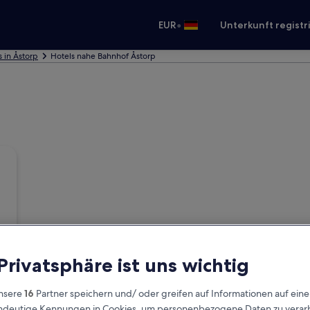
•
EUR
Unterkunft registr
s in Åstorp
Hotels nahe Bahnhof Åstorp
 Privatsphäre ist uns wichtig
nsere
16
Partner speichern und/ oder greifen auf Informationen auf ein
eindeutige Kennungen in Cookies, um personenbezogene Daten zu verarb