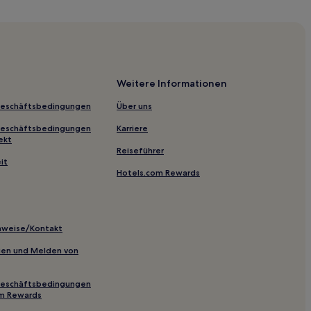
ück in Kristianstad
stad
e Kullaberg
Weitere Informationen
Geschäftsbedingungen
Über uns
Geschäftsbedingungen
Karriere
ekt
Reiseführer
tück in Lund
it
Hotels.com Rewards
borg
inweise/Kontakt
inien und Melden von
tück in Helsingborg
Geschäftsbedingungen
om Rewards
olm