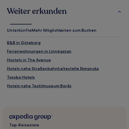
zusätzliche
Weiter erkunden
Bedingungen
gelten.
Unterkünfte
Mehr Möglichkeiten zum Buchen
B&B in Göteborg
Ferienwohnungen in Linnégatan
Hostels in The Avenue
Hotels nahe Straßenbahnhaltestelle Ekmanska
Tossbo Hotels
Hotels nahe Textilmuseum Borås
Gemeinde Svenljunga: Hotels
Hovås: Hotels
Guldheden: Hotels
Svenljunga Hotels
Top-Reiseziele