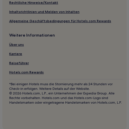
Hotels mit inbegriffenem Frühstück in Trollhättan
Rechtliche Hinweise/Kontakt
Hotels mit Parkplatz in Trollhättan
Inhaltsrichtlinien und Melden von Inhalten
Haustierfreundliche in Trollhättan
Allgemeine Geschäftsbedingungen für Hotels.com Rewards
Luxus in Stampen
Weitere Informationen
Hotels mit Parkplatz in Stampen
Hotels mit Parkplatz nahe Linnégatan
Über uns
Familien in Göteborg
Karriere
Lgbtqia-Freundliche in Göteborg
Reiseführer
Hotels mit Parkplatz in Gemeinde Tjörn
Hotels.com Rewards
Familien nahe The Avenue
*Bei einigen Hotels muss die Stornierung mehr als 24 Stunden vor
5-Sterne-Hotels in The Avenue
Check-in erfolgen. Weitere Details auf der Website.
© 2026 Hotels.com, L.P., ein Unternehmen der Expedia Group. Alle
4-Sterne-Hotels in Inom Vallgraven
Rechte vorbehalten. Hotels.com und das Hotels.com-Logo sind
Handelsmarken oder eingetragene Handelsmarken von Hotels.com, L.P.
3-Sterne-Hotels in Borås