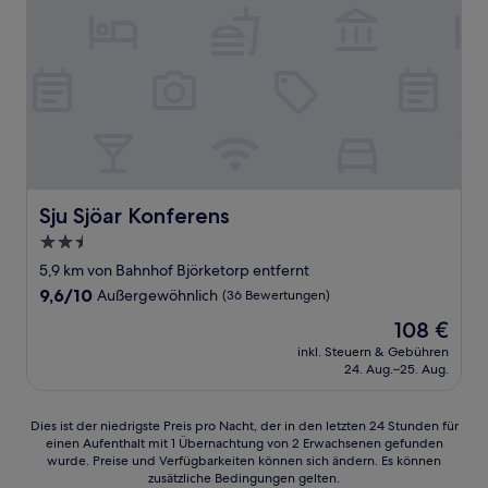
Sju Sjöar Konferens
Sju Sjöar Konferens
2.5-
Sterne-
5,9 km von Bahnhof Björketorp entfernt
Unterkunft
9.6
9,6/10
Außergewöhnlich
(36 Bewertungen)
von
Der
108 €
10,
Preis
Außergewöhnlich,
inkl. Steuern & Gebühren
beträgt
24. Aug.–25. Aug.
(36
108 €
Bewertungen)
Dies
Dies ist der niedrigste Preis pro Nacht, der in den letzten 24 Stunden für
einen Aufenthalt mit 1 Übernachtung von 2 Erwachsenen gefunden
ist
wurde. Preise und Verfügbarkeiten können sich ändern. Es können
der
zusätzliche Bedingungen gelten.
niedrigste