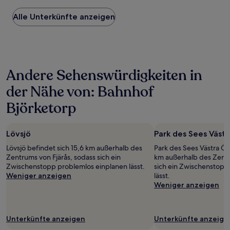
Preis
Alle Unterkünfte anzeigen
pro
Nacht,
der
in
den
letzten
Andere Sehenswürdigkeiten in
24 Stunden
für
der Nähe von: Bahnhof
einen
Aufenthalt
Björketorp
mit
1 Übernachtung
von
Lövsjö
Park des Sees Västr
2 Erwachsenen
gefunden
Lövsjö befindet sich 15,6 km außerhalb des
Park des Sees Västra Ör
wurde.
Zentrums von Fjärås, sodass sich ein
km außerhalb des Zent
Preise
Zwischenstopp problemlos einplanen lässt.
sich ein Zwischenstopp
und
Weniger anzeigen
lässt.
Verfügbarkeiten
Weniger anzeigen
können
sich
ändern.
Unterkünfte anzeigen
Unterkünfte anzeige
Es
können