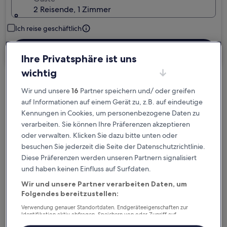
2 Reisende, 1 Zimmer
Ich reise geschäftlich
Suchen
Ihre Privatsphäre ist uns
wichtig
Kostenlose Stornierung bei
Wir und unsere
16
Partner speichern und/ oder greifen
Planänderungen
auf Informationen auf einem Gerät zu, z.B. auf eindeutige
Kennungen in Cookies, um personenbezogene Daten zu
verarbeiten. Sie können Ihre Präferenzen akzeptieren
Verdiene Prämien für jede
oder verwalten. Klicken Sie dazu bitte unten oder
wahrgenommene Übernachtung
besuchen Sie jederzeit die Seite der Datenschutzrichtlinie.
Diese Präferenzen werden unseren Partnern signalisiert
Mehr sparen mit Preisen für Mitglieder
und haben keinen Einfluss auf Surfdaten.
Wir und unsere Partner verarbeiten Daten, um
Folgendes bereitzustellen:
Überprüfe die Preise für diese Daten
Verwendung genauer Standortdaten. Endgeräteeigenschaften zur
Identifikation aktiv abfragen. Speichern von oder Zugriff auf
Informationen auf einem Endgerät. Personalisierte Werbung und