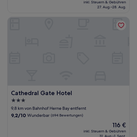
Preis
Hervorragend,
inkl. Steuern & Gebühren
beträgt
27. Aug.–28. Aug.
(1.010
139 €
Bewertungen)
Cathedral Gate Hotel
Cathedral Gate Hotel
Cathedral Gate Hotel
3.0-
Sterne-
9,8 km von Bahnhof Herne Bay entfernt
Unterkunft
9.2
9,2/10
Wunderbar
(694 Bewertungen)
von
Der
116 €
10,
Preis
Wunderbar,
inkl. Steuern & Gebühren
beträgt
31. Aug.–1. Sept.
(694