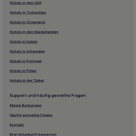
Hotels in den USA
Shepherdswell Hotels
Hotels in Tschechien
Hotels nahe Greenfields Shooting Grounds
Hotels in Österreich
Hotels nahe Bahnhof Canterbury East
Hotels in den Niederlanden
Hotels nahe RAF Manston History Museum
Cliftonville Hotels
Hotels in Italien
Ospringe Hotels
Hotels in Schweden
Hotels nahe Bahnhof Bekesbourne
Hotels in Portugal
Hotels nahe Bahnhof Chestfield & Swalecliffe
Hotels in Polen
Hotels nahe Bahnhof Canterbury West
Hotels in der Türkei
Hotels nahe Bahnhof Birchington-on-Sea
Support und häufig gestellte Fragen
Stourmouth Hotels
Sandwich Hotels
Meine Buchungen
Norton Hotels
Häufig gestellte Fragen
Barham Hotels
Kontakt
Hotels nahe Saint Thomas the Apostle
Eine Unterkunft bewerten