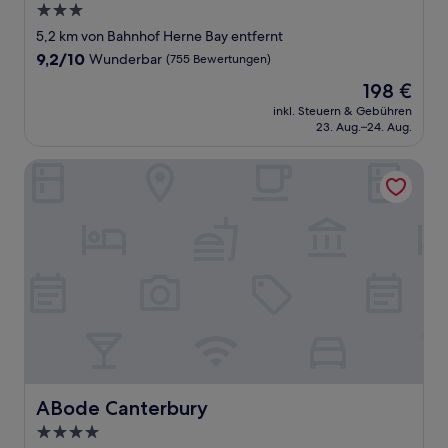
3.0-
Sterne-
5,2 km von Bahnhof Herne Bay entfernt
Unterkunft
9.2
9,2/10
Wunderbar
(755 Bewertungen)
von
Der
198 €
10,
Preis
Wunderbar,
inkl. Steuern & Gebühren
beträgt
23. Aug.–24. Aug.
(755
198 €
Bewertungen)
ABode Canterbury
ABode Canterbury
ABode Canterbury
4.0-