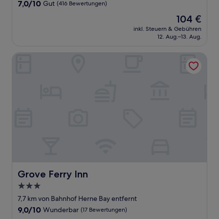
Unterkunft
7.0
7,0/10
Gut
(416 Bewertungen)
von
Der
104 €
10,
Preis
Gut,
inkl. Steuern & Gebühren
beträgt
12. Aug.–13. Aug.
(416
104 €
Bewertungen)
Grove Ferry Inn
Grove Ferry Inn
Grove Ferry Inn
3.0-
Sterne-
7,7 km von Bahnhof Herne Bay entfernt
Unterkunft
9.0
9,0/10
Wunderbar
(17 Bewertungen)
von