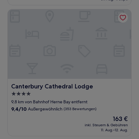
116 €
Bewertungen)
Canterbury Cathedral Lodge
Canterbury Cathedral Lodge
Canterbury Cathedral Lodge
4.0-
Sterne-
9,8 km von Bahnhof Herne Bay entfernt
Unterkunft
9.4
9,4/10
Außergewöhnlich
(353 Bewertungen)
von
Der
163 €
10,
Preis
Außergewöhnlich,
inkl. Steuern & Gebühren
beträgt
11. Aug.–12. Aug.
(353
163 €
Bewertungen)