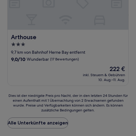
Arthouse
Arthouse
3.0-
Sterne-
9,7 km von Bahnhof Herne Bay entfernt
Unterkunft
9.0
9,0/10
Wunderbar
(17 Bewertungen)
von
Der
222 €
10,
Preis
Wunderbar,
inkl. Steuern & Gebühren
beträgt
10. Aug.–11. Aug.
(17
222 €
Bewertungen)
Dies
Dies ist der niedrigste Preis pro Nacht, der in den letzten 24 Stunden für
einen Aufenthalt mit 1 Übernachtung von 2 Erwachsenen gefunden
ist
wurde. Preise und Verfügbarkeiten können sich ändern. Es können
der
zusätzliche Bedingungen gelten.
niedrigste
Preis
Alle Unterkünfte anzeigen
pro
Nacht,
der