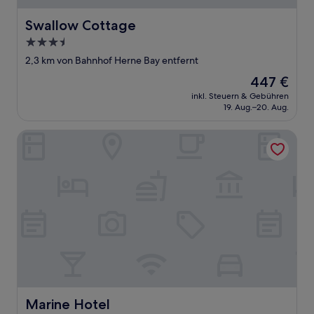
Swallow Cottage
Swallow Cottage
3.5-
Sterne-
2,3 km von Bahnhof Herne Bay entfernt
Unterkunft
Der
447 €
Preis
inkl. Steuern & Gebühren
beträgt
19. Aug.–20. Aug.
447 €
Marine Hotel
Marine Hotel
Marine Hotel