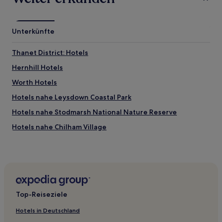
Unterkünfte
Thanet District: Hotels
Hernhill Hotels
Worth Hotels
Hotels nahe Leysdown Coastal Park
Hotels nahe Stodmarsh National Nature Reserve
Hotels nahe Chilham Village
Hotels nahe Kent
Hotels nahe Canterbury Christ Church University
Manston Hotels
Hotels nahe Elmley National Nature Reserve
Top-Reiseziele
Hotels nahe Bahnhof Aylesham
Hotels in Deutschland
Stadt Canterbury: Hotels