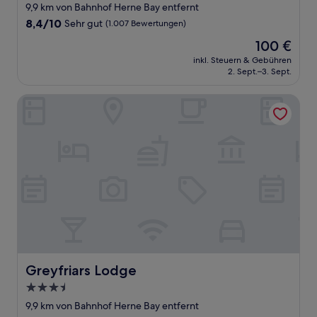
Sterne-
9,9 km von Bahnhof Herne Bay entfernt
Unterkunft
8.4
8,4/10
Sehr gut
(1.007 Bewertungen)
von
Der
100 €
10,
Preis
Sehr
inkl. Steuern & Gebühren
beträgt
2. Sept.–3. Sept.
gut,
100 €
(1.007
Bewertungen)
Greyfriars Lodge
Greyfriars Lodge
Greyfriars Lodge
3.5-
Sterne-
9,9 km von Bahnhof Herne Bay entfernt