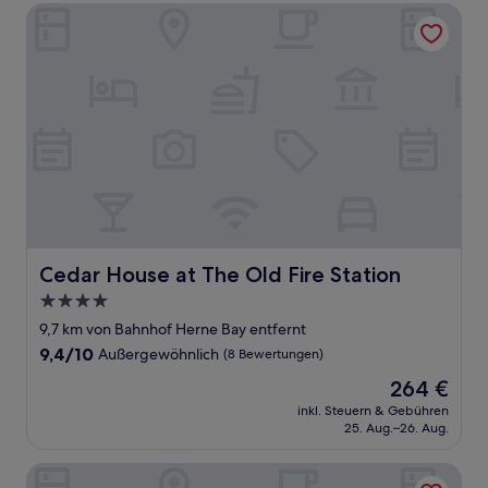
Cedar House at The Old Fire Station
Cedar House at The Old Fire Station
Cedar House at The Old Fire Station
4.0-
Sterne-
9,7 km von Bahnhof Herne Bay entfernt
Unterkunft
9.4
9,4/10
Außergewöhnlich
(8 Bewertungen)
von
Der
264 €
10,
Preis
Außergewöhnlich,
inkl. Steuern & Gebühren
beträgt
25. Aug.–26. Aug.
(8
264 €
Bewertungen)
Smallcroft