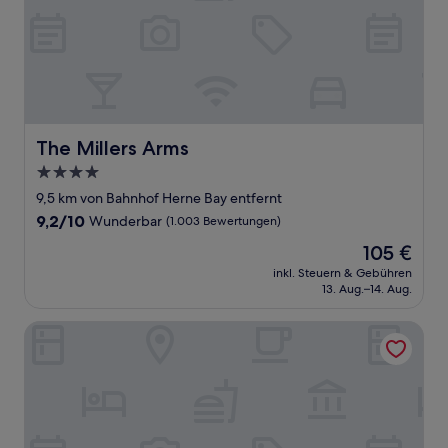
The Millers Arms
The Millers Arms
4.0-
Sterne-
9,5 km von Bahnhof Herne Bay entfernt
Unterkunft
9.2
9,2/10
Wunderbar
(1.003 Bewertungen)
von
Der
105 €
10,
Preis
Wunderbar,
inkl. Steuern & Gebühren
beträgt
13. Aug.–14. Aug.
(1.003
105 €
Bewertungen)
Arthouse