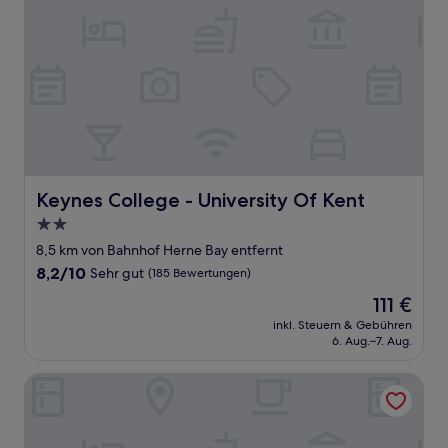
Keynes College - University Of Kent
Keynes College - University Of Kent
2.0-
Sterne-
8,5 km von Bahnhof Herne Bay entfernt
Unterkunft
8.2
8,2/10
Sehr gut
(185 Bewertungen)
von
Der
111 €
10,
Preis
Sehr
inkl. Steuern & Gebühren
beträgt
6. Aug.–7. Aug.
gut,
111 €
(185
Bewertungen)
Duke of Cumberland