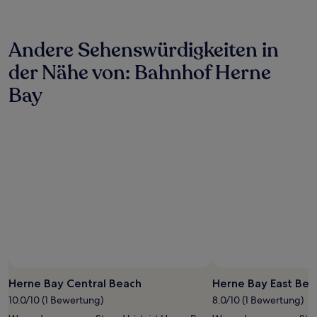
in
den
letzten
Andere Sehenswürdigkeiten in
24 Stunden
für
der Nähe von: Bahnhof Herne
einen
Aufenthalt
Bay
mit
1 Übernachtung
von
2 Erwachsenen
gefunden
wurde.
Preise
und
Verfügbarkeiten
können
sich
ändern.
Es
können
Foto von Laurence Hamilton-hopkins
Öffentliches
zusätzliche
Foto
Herne Bay Central Beach
Herne Bay East Bea
Bedingungen
von
10.0/10 (1 Bewertung)
8.0/10 (1 Bewertung)
gelten.
Laurence