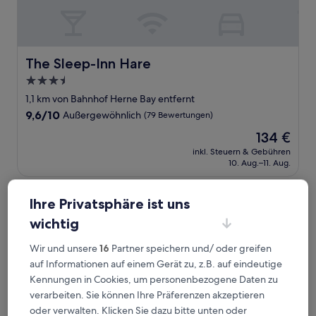
The Sleep-Inn Hare
The Sleep-Inn Hare
3.5-
Sterne-
1,1 km von Bahnhof Herne Bay entfernt
Unterkunft
9.6
9,6/10
Außergewöhnlich
(79 Bewertungen)
von
Der
134 €
10,
Preis
Außergewöhnlich,
inkl. Steuern & Gebühren
beträgt
10. Aug.–11. Aug.
(79
134 €
Bewertungen)
Coastguards View
Ihre Privatsphäre ist uns
wichtig
Wir und unsere
16
Partner speichern und/ oder greifen
auf Informationen auf einem Gerät zu, z.B. auf eindeutige
Kennungen in Cookies, um personenbezogene Daten zu
verarbeiten. Sie können Ihre Präferenzen akzeptieren
oder verwalten. Klicken Sie dazu bitte unten oder