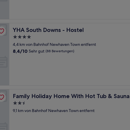
Hervorragend,
(738
Bewertungen)
YHA South Downs - Hostel
YHA South Downs - Hostel
4.0-
Sterne-
4,4 km von Bahnhof Newhaven Town entfernt
Unterkunft
8.4
8,4/10
Sehr gut
(88 Bewertungen)
von
10,
Sehr
gut,
(88
Bewertungen)
ps 8
Family Holiday Home With Hot Tub & Sauna Sleeps 8
Family Holiday Home With Hot Tub & Sauna
2.5-
Sterne-
9,1 km von Bahnhof Newhaven Town entfernt
Unterkunft