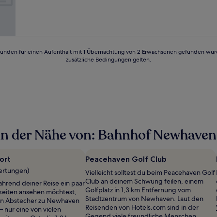
24 Stunden für einen Aufenthalt mit 1 Übernachtung von 2 Erwachsenen gefunden wu
zusätzliche Bedingungen gelten.
in der Nähe von: Bahnhof Newhave
ort
Peacehaven Golf Club
ertungen)
Vielleicht solltest du beim Peacehaven Golf
Club an deinem Schwung feilen, einem
hrend deiner Reise ein paar
Golfplatz in 1,3 km Entfernung vom
eiten ansehen möchtest,
Stadtzentrum von Newhaven. Laut den
nen Abstecher zu Newhaven
Reisenden von Hotels.com sind in der
– nur eine von vielen
Gegend viele freundliche Menschen