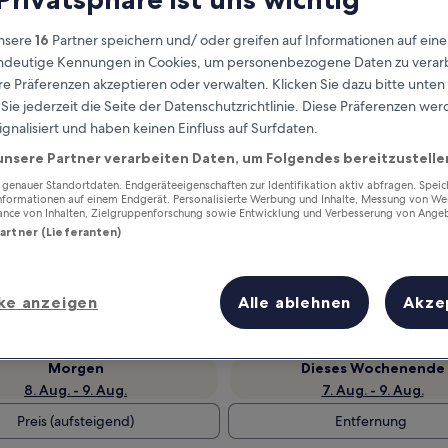
nsere
16
Partner speichern und/ oder greifen auf Informationen auf ein
eindeutige Kennungen in Cookies, um personenbezogene Daten zu verarb
e Präferenzen akzeptieren oder verwalten. Klicken Sie dazu bitte unten
ie jederzeit die Seite der Datenschutzrichtlinie. Diese Präferenzen we
ignalisiert und haben keinen Einfluss auf Surfdaten.
unsere Partner verarbeiten Daten, um Folgendes bereitzustelle
enauer Standortdaten. Endgeräteeigenschaften zur Identifikation aktiv abfragen. Spei
Informationen auf einem Endgerät. Personalisierte Werbung und Inhalte, Messung von We
ance von Inhalten, Zielgruppenforschung sowie Entwicklung und Verbesserung von Ange
Verdiene Prämien für jede
Partner (Lieferanten)
wahrgenommene Übernachtung
ke anzeigen
Alle ablehnen
Akze
Morgen
Dieses Wochenende
8. Aug. - 9. Aug.
7. Aug. - 9. Aug.
Preis (aufsteigend)
Entfernung