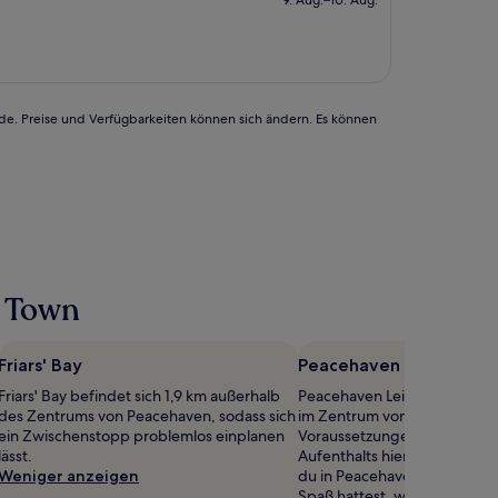
9. Aug.–10. Aug.
1.063 €
rde. Preise und Verfügbarkeiten können sich ändern. Es können
n Town
Friars' Bay
Peacehaven Leisure Ce
Friars' Bay befindet sich 1,9 km außerhalb
Peacehaven Leisure Centre b
des Zentrums von Peacehaven, sodass sich
im Zentrum von Peacehaven.
ein Zwischenstopp problemlos einplanen
Voraussetzungen also, um w
lässt.
Aufenthalts hier vorbeizusc
Weniger anzeigen
du in Peacehaven Leisure Ce
Spaß hattest, werden dich d