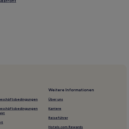
Seafront
e Seafront
Weitere Informationen
n and Friston
Geschäftsbedingungen
Über uns
Geschäftsbedingungen
Karriere
ge
ekt
Reiseführer
ls
it
Hotels.com Rewards