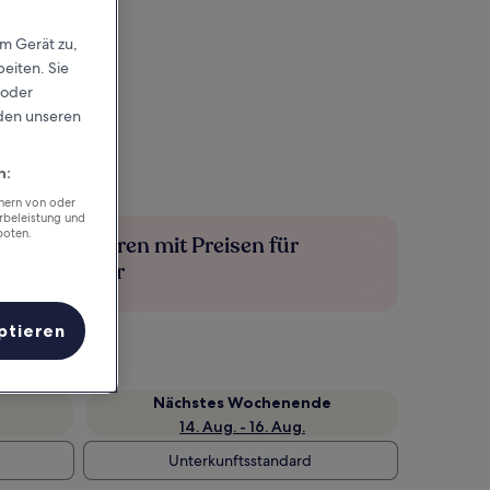
em Gerät zu,
eiten. Sie
 oder
rden unseren
n:
chern von oder
rbeleistung und
boten.
Mehr sparen mit Preisen für
Mitglieder
ptieren
Nächstes Wochenende
14. Aug. - 16. Aug.
Unterkunftsstandard