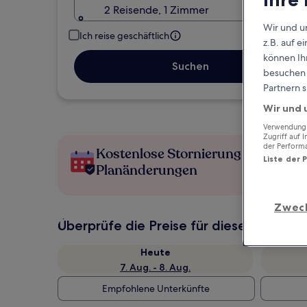
2 Reisende, 1 Zimmer
Wir und u
Ich reise geschäftlich
z.B. auf 
können Ihr
Suchen
besuchen S
Partnern s
Wir und 
Verwendung g
Zugriff auf 
der Perform
Kostenlose Stornierung bei
Liste der 
Planänderungen
Zwec
Überprüfe die Preise für diese Daten
Heute
7. Aug. - 8. Aug.
Empfohlene Unterkünfte