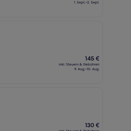
beträgt
1. Sept.–2. Sept.
215 €
Der
145 €
Preis
inkl. Steuern & Gebühren
beträgt
9. Aug.–10. Aug.
145 €
Der
130 €
Preis