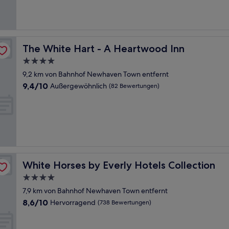
(278
Bewertungen)
The White Hart - A Heartwood Inn
The White Hart - A Heartwood Inn
4.0-
Sterne-
9,2 km von Bahnhof Newhaven Town entfernt
Unterkunft
9.4
9,4/10
Außergewöhnlich
(82 Bewertungen)
von
10,
Außergewöhnlich,
(82
Bewertungen)
White Horses by Everly Hotels Collection
White Horses by Everly Hotels Collection
4.0-
Sterne-
7,9 km von Bahnhof Newhaven Town entfernt
Unterkunft
8.6
8,6/10
Hervorragend
(738 Bewertungen)
von
10,