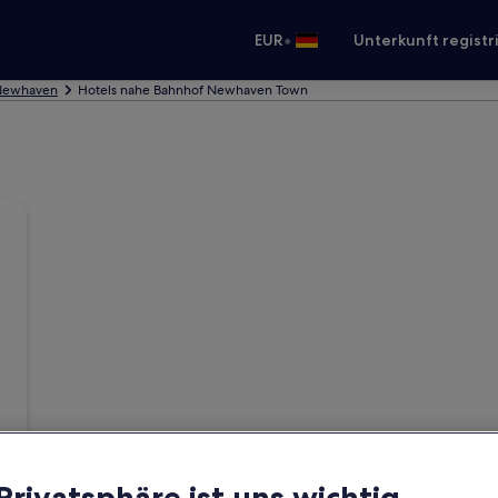
•
EUR
Unterkunft registr
 Newhaven
Hotels nahe Bahnhof Newhaven Town
 Privatsphäre ist uns wichtig