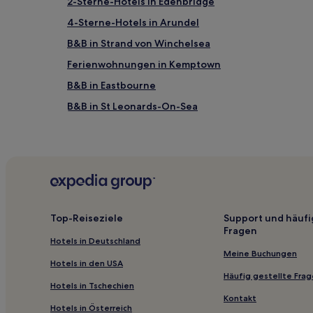
2-Sterne-Hotels in Edenbridge
4-Sterne-Hotels in Arundel
B&B in Strand von Winchelsea
Ferienwohnungen in Kemptown
B&B in Eastbourne
B&B in St Leonards-On-Sea
Ferienwohnungen in Worthing
Ferienwohnungen in Brighton
Ferienwohnungen in Maidstone
B&B in Eastbourne Seafront
B&B in Lewes
Top-Reiseziele
Support und häufi
Fragen
Ferienwohnungen in Hove
Hotels in Deutschland
Hotels mit inbegriffenem Frühstück in Rye
Meine Buchungen
Hotels in den USA
Haustierfreundliche in Rye
Häufig gestellte Fra
Hotels in Tschechien
Hotels mit Parkplatz in Tenterden
Kontakt
Hotels in Österreich