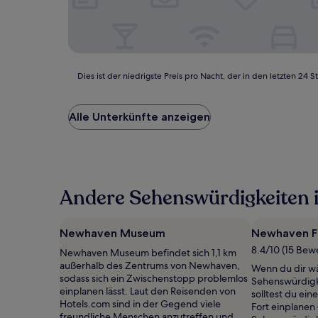
Dies
Dies ist der niedrigste Preis pro Nacht, der in den letzten 
ist
der
niedrigste
Alle Unterkünfte anzeigen
Preis
pro
Nacht,
der
in
Andere Sehenswürdigkeiten 
den
letzten
24 Stunden
für
Newhaven Museum
Newhaven F
einen
8.4/10 (15 Bew
Newhaven Museum befindet sich 1,1 km
Aufenthalt
außerhalb des Zentrums von Newhaven,
mit
Wenn du dir wä
sodass sich ein Zwischenstopp problemlos
1 Übernachtung
Sehenswürdigk
einplanen lässt. Laut den Reisenden von
von
solltest du ei
Hotels.com sind in der Gegend viele
2 Erwachsenen
Fort einplanen 
freundliche Menschen anzutreffen und