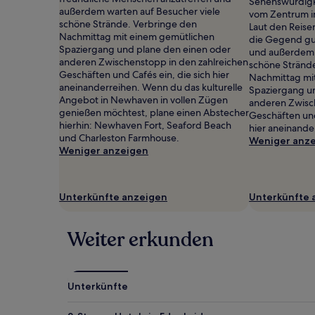
gefunden
Sehenswürdigke
außerdem warten auf Besucher viele
wurde.
vom Zentrum in
schöne Strände. Verbringe den
Preise
Laut den Reis
Nachmittag mit einem gemütlichen
und
die Gegend gu
Spaziergang und plane den einen oder
Verfügbarkeiten
und außerdem 
anderen Zwischenstopp in den zahlreichen
können
schöne Stränd
Geschäften und Cafés ein, die sich hier
sich
Nachmittag mi
aneinanderreihen. Wenn du das kulturelle
ändern.
Spaziergang u
Angebot in Newhaven in vollen Zügen
Es
anderen Zwisc
genießen möchtest, plane einen Abstecher
können
Geschäften und
hierhin: Newhaven Fort, Seaford Beach
zusätzliche
hier aneinande
und Charleston Farmhouse.
Bedingungen
Weniger anz
Weniger anzeigen
gelten.
Unterkünfte anzeigen
Unterkünfte 
Weiter erkunden
Unterkünfte