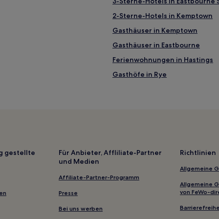
3-Sterne-Hotels in Eastbourne 
2-Sterne-Hotels in Kemptown
Gasthäuser in Kemptown
Gasthäuser in Eastbourne
Ferienwohnungen in Hastings
Gasthöfe in Rye
B&B in Worthing
B&B in Brighton
Ferienwohnungen in Eastbourn
Ferienwohnungen in Surrey
Ferienwohnungen in Redhill
g gestellte
Für Anbieter, Affliliate-Partner
Richtlinien
und Medien
Hotels mit Parkplatz in East Dea
Allgemeine 
Familien in Rye
Affiliate-Partner-Programm
Allgemeine 
Haustierfreundliche in Tonbrid
von FeWo-dir
gen
Presse
Familien in Royal Tunbridge Wel
Barrierefreihe
Bei uns werben