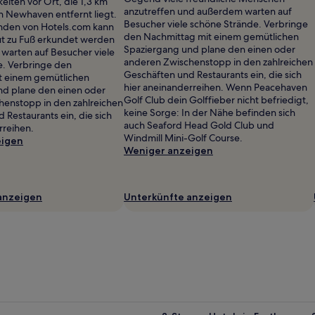
iten vor Ort, die 1,3 km
anzutreffen und außerdem warten auf
 Newhaven entfernt liegt.
Besucher viele schöne Strände. Verbringe
enden von Hotels.com kann
den Nachmittag mit einem gemütlichen
t zu Fuß erkundet werden
Spaziergang und plane den einen oder
warten auf Besucher viele
anderen Zwischenstopp in den zahlreichen
e. Verbringe den
Geschäften und Restaurants ein, die sich
t einem gemütlichen
hier aneinanderreihen. Wenn Peacehaven
nd plane den einen oder
Golf Club dein Golffieber nicht befriedigt,
henstopp in den zahlreichen
keine Sorge: In der Nähe befinden sich
 Restaurants ein, die sich
auch Seaford Head Gold Club und
rreihen.
Windmill Mini-Golf Course.
eigen
Weniger anzeigen
anzeigen
Unterkünfte anzeigen