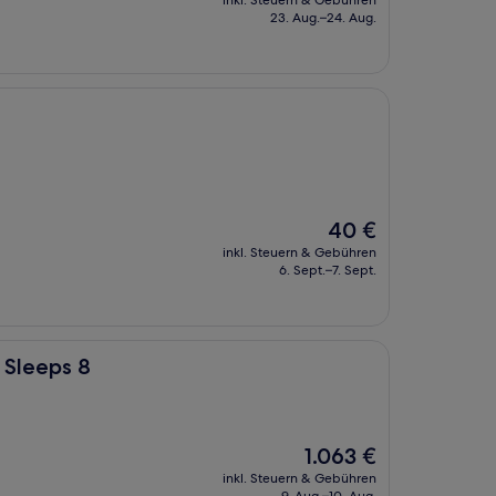
inkl. Steuern & Gebühren
beträgt
23. Aug.–24. Aug.
130 €
Der
40 €
Preis
inkl. Steuern & Gebühren
beträgt
6. Sept.–7. Sept.
40 €
 Sleeps 8
Der
1.063 €
Preis
inkl. Steuern & Gebühren
beträgt