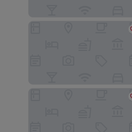
The White Hart - A Heartwood Inn
White Horses by Everly Hotels Collection