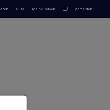
ieren
Hilfe
Meine Reisen
Anmelden