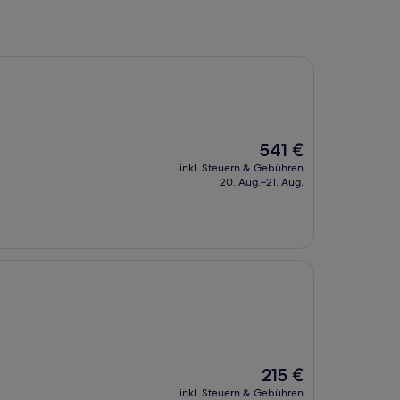
Der
541 €
Preis
inkl. Steuern & Gebühren
beträgt
20. Aug.–21. Aug.
541 €
Der
215 €
Preis
inkl. Steuern & Gebühren