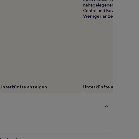
nahegelegenen Attraktionen
Centre und Bowlplex begeis
Weniger anzeigen
Unterkünfte anzeigen
Unterkünfte anzeigen