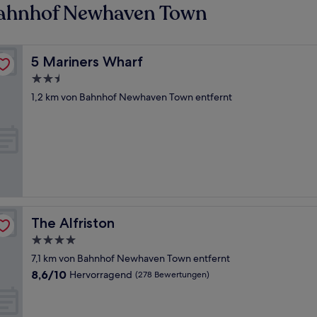
Bahnhof Newhaven Town
5 Mariners Wharf
5 Mariners Wharf
2.5-
Sterne-
1,2 km von Bahnhof Newhaven Town entfernt
Unterkunft
The Alfriston
The Alfriston
4.0-
Sterne-
7,1 km von Bahnhof Newhaven Town entfernt
Unterkunft
8.6
8,6/10
Hervorragend
(278 Bewertungen)
von
10,
Hervorragend,