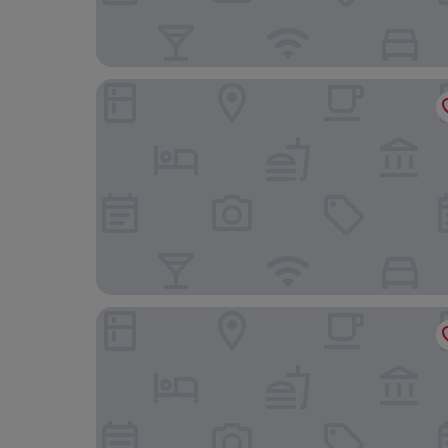
YHA South Downs - Hostel
Family Holiday Home With Hot Tub & Sauna Slee