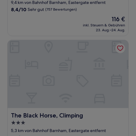
Sterne-
9,4 km von Bahnhof Barnham, Eastergate entfernt
Unterkunft
8.4
8,4/10
Sehr gut
(757 Bewertungen)
von
Der
116 €
10,
Preis
Sehr
inkl. Steuern & Gebühren
beträgt
23. Aug.–24. Aug.
gut,
116 €
(757
Bewertungen)
The Black Horse, Climping
The Black Horse, Climping
The Black Horse, Climping
3.0-
Sterne-
5,3 km von Bahnhof Barnham, Eastergate entfernt
Unterkunft