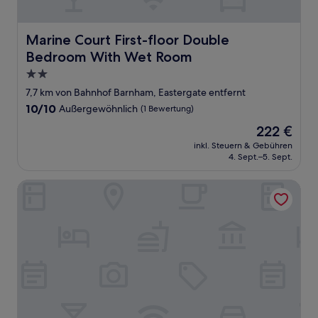
Marine Court First-floor Double Bedroom With Wet Ro
Marine Court First-floor Double
Bedroom With Wet Room
2.0-
Sterne-
7,7 km von Bahnhof Barnham, Eastergate entfernt
Unterkunft
10.0
10/10
Außergewöhnlich
(1 Bewertung)
von
Der
222 €
10,
Preis
Außergewöhnlich,
inkl. Steuern & Gebühren
beträgt
4. Sept.–5. Sept.
(1
222 €
Bewertung)
Marine Court Ground-floor Double Bedroom With Wet 