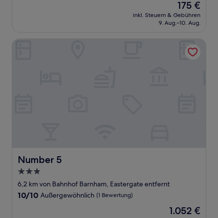
Der
175 €
10,
Preis
Außergewöhnlich,
inkl. Steuern & Gebühren
beträgt
9. Aug.–10. Aug.
(5
175 €
Bewertungen)
Number 5
Number 5
Number 5
3.0-
Sterne-
6,2 km von Bahnhof Barnham, Eastergate entfernt
Unterkunft
10.0
10/10
Außergewöhnlich
(1 Bewertung)
von
Der
1.052 €
10,
Preis