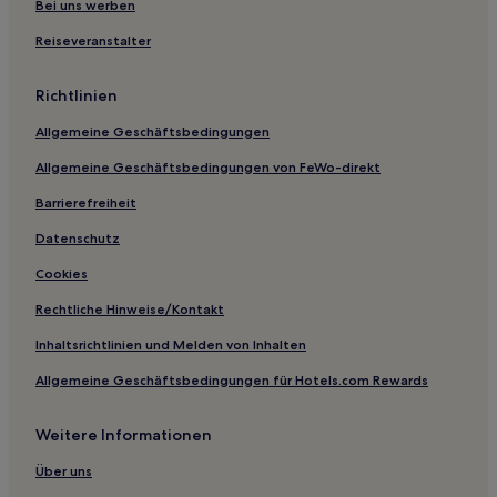
Familien in Portsmouth
Bei uns werben
Hotels mit inbegriffenem Frühstück in Portsmouth
Reiseveranstalter
Haustierfreundliche in Portsmouth
Richtlinien
Familien in Chichester
Allgemeine Geschäftsbedingungen
Haustierfreundliche in Chichester
Allgemeine Geschäftsbedingungen von FeWo-direkt
Familien in Horley
Günstige in Peacehaven
Barrierefreiheit
Günstige in Kemptown
Datenschutz
Familien in Crawley
Cookies
Haustierfreundliche in Isle of Wight
Rechtliche Hinweise/Kontakt
Hotels mit Küchenzeile in Isle of Wight
Inhaltsrichtlinien und Melden von Inhalten
Haustierfreundliche in West Sussex
Allgemeine Geschäftsbedingungen für Hotels.com Rewards
Lgbtqia-Freundliche in Southsea
Weitere Informationen
Hotels mit Pool in Littlehampton
Familien nahe West Street
Über uns