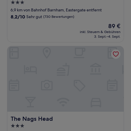
3.0-
Sterne-
6,9 km von Bahnhof Barnham, Eastergate entfernt
Unterkunft
8.2
8,2/10
Sehr gut
(730 Bewertungen)
von
Der
89 €
10,
Preis
Sehr
inkl. Steuern & Gebühren
beträgt
3. Sept.–4. Sept.
gut,
89 €
(730
Bewertungen)
The Nags Head
The Nags Head
The Nags Head
3.0-