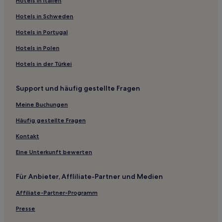
Ferienwohnungen in Surrey
Hotels in Italien
Gasthäuser in Ventnor
Hotels in Schweden
B&B in Lewes
Hotels in Portugal
Gasthäuser in Guildford
Hotels in Polen
Ferienwohnungen in Hove
Hotels in der Türkei
Ferienwohnungen in Winchester
Support und häufig gestellte Fragen
Golf in Seaview
Hotels mit inbegriffenem Frühstück in Brighton
Meine Buchungen
Haustierfreundliche in Brighton
Häufig gestellte Fragen
Lgbtqia-Freundliche in Brighton
Kontakt
Familien in Brighton
Eine Unterkunft bewerten
Haustierfreundliche in Midhurst
Für Anbieter, Affliliate-Partner und Medien
Familien in Farnham
Affiliate-Partner-Programm
Haustierfreundliche in Farnham
Hotels mit Parkplatz in Portsmouth
Presse