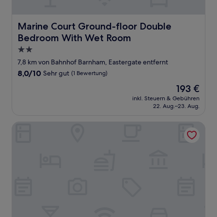
Marine Court Ground-floor Double Bedroom With Wet
Marine Court Ground-floor Double
Bedroom With Wet Room
2.0-
Sterne-
7,8 km von Bahnhof Barnham, Eastergate entfernt
Unterkunft
8.0
8,0/10
Sehr gut
(1 Bewertung)
von
Der
193 €
10,
Preis
Sehr
inkl. Steuern & Gebühren
beträgt
22. Aug.–23. Aug.
gut,
193 €
(1
Bewertung)
Marine Court Ground-floor Double Bedroom With Wet 