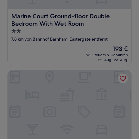
Marine Court Ground-floor Double Bedroom With Wet
Marine Court Ground-floor Double
Bedroom With Wet Room
2.0-
Sterne-
7,8 km von Bahnhof Barnham, Eastergate entfernt
Unterkunft
Der
193 €
Preis
inkl. Steuern & Gebühren
beträgt
22. Aug.–23. Aug.
193 €
Marine Court Suite