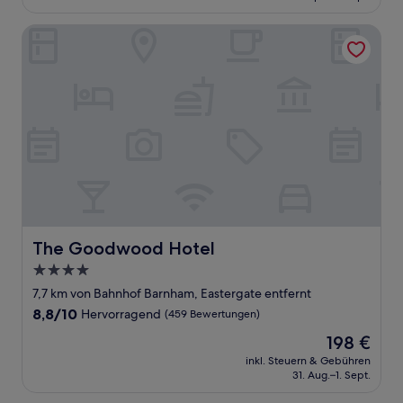
142 €
Bewertungen)
The Goodwood Hotel
The Goodwood Hotel
The Goodwood Hotel
4.0-
Sterne-
7,7 km von Bahnhof Barnham, Eastergate entfernt
Unterkunft
8.8
8,8/10
Hervorragend
(459 Bewertungen)
von
Der
198 €
10,
Preis
Hervorragend,
inkl. Steuern & Gebühren
beträgt
31. Aug.–1. Sept.
(459
198 €
Bewertungen)