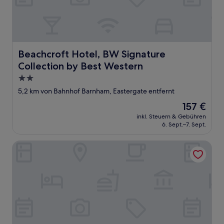
Beachcroft Hotel, BW Signature Collection by Best West
Beachcroft Hotel, BW Signature
Collection by Best Western
2.0-
Sterne-
5,2 km von Bahnhof Barnham, Eastergate entfernt
Unterkunft
Der
157 €
Preis
inkl. Steuern & Gebühren
beträgt
6. Sept.–7. Sept.
157 €
The Carlton Hotel