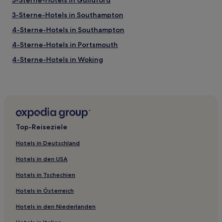
3-Sterne-Hotels in Guildford
3-Sterne-Hotels in Southampton
4-Sterne-Hotels in Southampton
4-Sterne-Hotels in Portsmouth
4-Sterne-Hotels in Woking
4-Sterne-Hotels in Arundel
2-Sterne-Hotels in Kemptown
Gasthäuser in Kemptown
Ferienwohnungen in Kemptown
Top-Reiseziele
Ferienwohnungen in Portsmouth
Hotels in Deutschland
B&B in Worthing
Hotels in den USA
Ferienwohnungen in Worthing
Hotels in Tschechien
B&B in Brighton
Hotels in Österreich
Ferienwohnungen in Brighton
Hotels in den Niederlanden
Gasthöfe in Petersfield