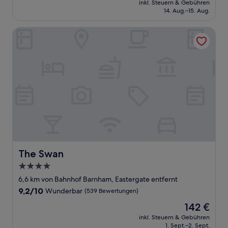
Außergewöhnlich,
inkl. Steuern & Gebühren
beträgt
14. Aug.–15. Aug.
(1
1.052 €
Bewertung)
The Swan
The Swan
The Swan
4.0-
Sterne-
6,6 km von Bahnhof Barnham, Eastergate entfernt
Unterkunft
9.2
9,2/10
Wunderbar
(539 Bewertungen)
von
Der
142 €
10,
Preis
Wunderbar,
inkl. Steuern & Gebühren
beträgt
1. Sept.–2. Sept.
(539