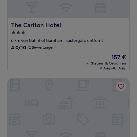
The Carlton Hotel
The Carlton Hotel
3.0-
Sterne-
6 km von Bahnhof Barnham, Eastergate entfernt
Unterkunft
4.0
4,0/10
(2 Bewertungen)
von
Der
157 €
10,
Preis
(2
inkl. Steuern & Gebühren
beträgt
9. Aug.–10. Aug.
Bewertungen)
157 €
Marine Court First-floor Double Bedroom With Wet Room