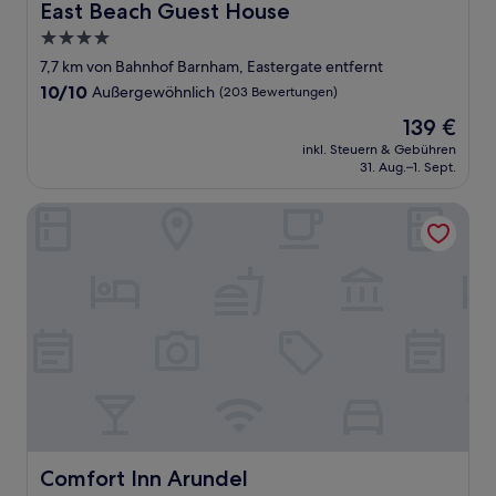
East Beach Guest House
East Beach Guest House
4.0-
Sterne-
7,7 km von Bahnhof Barnham, Eastergate entfernt
Unterkunft
10.0
10/10
Außergewöhnlich
(203 Bewertungen)
von
Der
139 €
10,
Preis
Außergewöhnlich,
inkl. Steuern & Gebühren
beträgt
31. Aug.–1. Sept.
(203
139 €
Bewertungen)
Comfort Inn Arundel
Comfort Inn Arundel
Comfort Inn Arundel