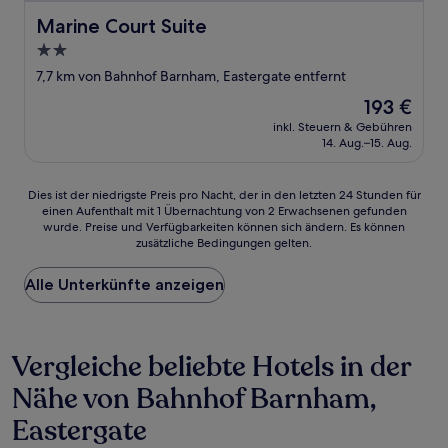
Marine Court Suite
Marine Court Suite
2.0-
Sterne-
7,7 km von Bahnhof Barnham, Eastergate entfernt
Unterkunft
Der
193 €
Preis
inkl. Steuern & Gebühren
beträgt
14. Aug.–15. Aug.
193 €
Dies
Dies ist der niedrigste Preis pro Nacht, der in den letzten 24 Stunden für
einen Aufenthalt mit 1 Übernachtung von 2 Erwachsenen gefunden
ist
wurde. Preise und Verfügbarkeiten können sich ändern. Es können
der
zusätzliche Bedingungen gelten.
niedrigste
Preis
Alle Unterkünfte anzeigen
pro
Nacht,
der
in
Vergleiche beliebte Hotels in der
den
letzten
Nähe von Bahnhof Barnham,
24 Stunden
für
Eastergate
einen
Aufenthalt