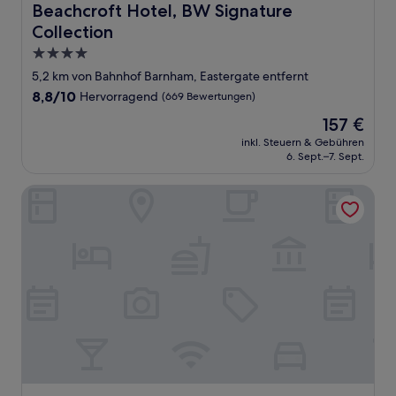
Beachcroft Hotel, BW Signature Collection
Beachcroft Hotel, BW Signature
Collection
4.0-
Sterne-
5,2 km von Bahnhof Barnham, Eastergate entfernt
Unterkunft
8.8
8,8/10
Hervorragend
(669 Bewertungen)
von
Der
157 €
10,
Preis
Hervorragend,
inkl. Steuern & Gebühren
beträgt
6. Sept.–7. Sept.
(669
157 €
Bewertungen)
East Beach Guest House