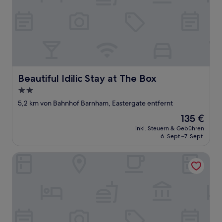
Beautiful Idilic Stay at The Box
Beautiful Idilic Stay at The Box
2.0-
Sterne-
5,2 km von Bahnhof Barnham, Eastergate entfernt
Unterkunft
Der
135 €
Preis
inkl. Steuern & Gebühren
beträgt
6. Sept.–7. Sept.
135 €
Beachcroft Hotel, BW Signature Collection by Best Weste