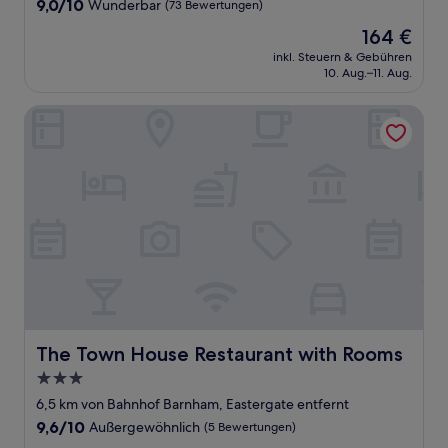
9.0
9,0/10
Wunderbar
(73 Bewertungen)
von
Der
164 €
10,
Preis
Wunderbar,
inkl. Steuern & Gebühren
beträgt
10. Aug.–11. Aug.
(73
164 €
Bewertungen)
The Town House Restaurant with Rooms
The Town House Restaurant with Rooms
The Town House Restaurant with Rooms
3.0-
Sterne-
6,5 km von Bahnhof Barnham, Eastergate entfernt
Unterkunft
9.6
9,6/10
Außergewöhnlich
(5 Bewertungen)
von