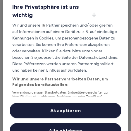
Ihre Privatsphäre ist uns
wichtig
Mutley Hall
Mutley Hall
Wir und unsere
16
Partner speichern und/ oder greifen
3.0-
auf Informationen auf einem Gerät zu, z.B. auf eindeutige
Sterne-
2,1 km von Bahnhof Barnham, Eastergate entfernt
Kennungen in Cookies, um personenbezogene Daten zu
Unterkunft
10.0
10/10
Außergewöhnlich
(1 Bewertung)
verarbeiten. Sie können Ihre Präferenzen akzeptieren
von
Der
350 €
10,
oder verwalten. Klicken Sie dazu bitte unten oder
Preis
Außergewöhnlich,
inkl. Steuern & Gebühren
besuchen Sie jederzeit die Seite der Datenschutzrichtlinie.
beträgt
14. Aug.–15. Aug.
(1
Diese Präferenzen werden unseren Partnern signalisiert
350 €
Bewertung)
und haben keinen Einfluss auf Surfdaten.
The Arundel Park Hotel
Wir und unsere Partner verarbeiten Daten, um
Folgendes bereitzustellen:
Verwendung genauer Standortdaten. Endgeräteeigenschaften zur
Identifikation aktiv abfragen. Speichern von oder Zugriff auf
Informationen auf einem Endgerät. Personalisierte Werbung und
Inhalte, Messung von Werbeleistung und der Performance von Inhalten,
Zielgruppenforschung sowie Entwicklung und Verbesserung von
Akzeptieren
Angeboten.
Liste der Partner (Lieferanten)
Alle ablehnen