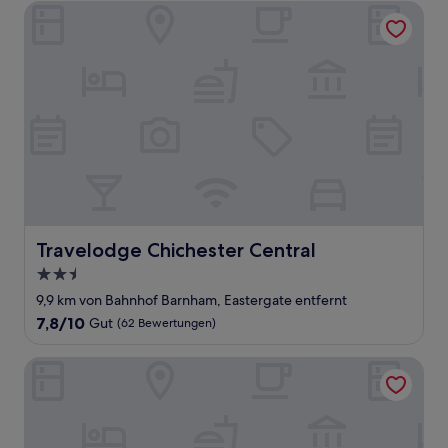
Travelodge Chichester Central
Travelodge Chichester Central
Travelodge Chichester Central
2.5-
Sterne-
9,9 km von Bahnhof Barnham, Eastergate entfernt
Unterkunft
7.8
7,8/10
Gut
(62 Bewertungen)
von
10,
Beautiful Idilic Stay at The Box
Gut,
(62
Bewertungen)