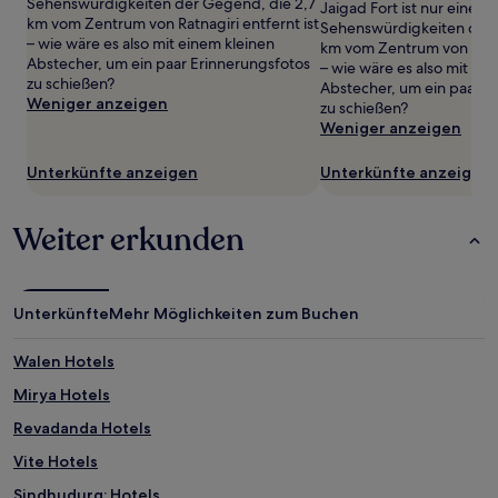
Sehenswürdigkeiten der Gegend, die 2,7
gefunden
Jaigad Fort ist nur eine vo
km vom Zentrum von Ratnagiri entfernt ist
wurde.
Sehenswürdigkeiten der 
– wie wäre es also mit einem kleinen
Preise
km vom Zentrum von Ratna
Abstecher, um ein paar Erinnerungsfotos
und
– wie wäre es also mit ei
zu schießen?
Verfügbarkeiten
Abstecher, um ein paar E
Weniger anzeigen
können
zu schießen?
sich
Weniger anzeigen
ändern.
Es
Unterkünfte anzeigen
Unterkünfte anzeigen
können
zusätzliche
Bedingungen
Weiter erkunden
gelten.
Unterkünfte
Mehr Möglichkeiten zum Buchen
Walen Hotels
Mirya Hotels
Revadanda Hotels
Vite Hotels
Sindhudurg: Hotels