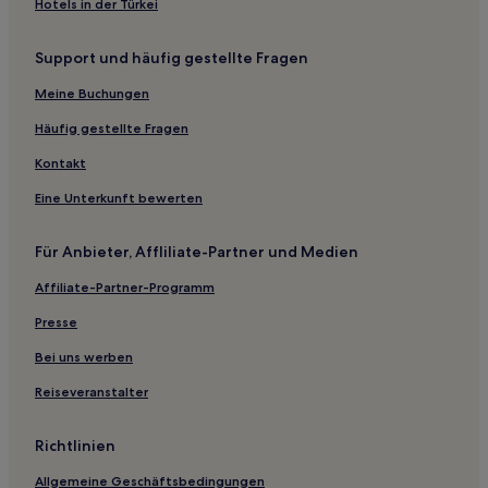
Hotels in der Türkei
Ambavli Hotels
Support und häufig gestellte Fragen
Kolad Hotels
Meine Buchungen
B&B in Pune
Gasthäuser in Pune
Häufig gestellte Fragen
Hostels in Pune
Kontakt
Hotel-Resorts in Pune
Eine Unterkunft bewerten
Business nahe Diveagar Beach
Für Anbieter, Affliliate-Partner und Medien
Günstige nahe Murud Beach
Affiliate-Partner-Programm
Hotels mit Parkplatz in Kolhapur
Presse
Günstige in Kolhapur
Hotels mit inbegriffenem Frühstück in Kolhapur
Bei uns werben
Günstige in Ganpatipule
Reiseveranstalter
Hotels mit inbegriffenem Frühstück in Hadapsar
Richtlinien
Haustierfreundliche in Pune
Allgemeine Geschäftsbedingungen