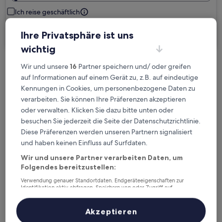
Ich reise geschäftlich
Suchen
Ihre Privatsphäre ist uns
wichtig
Wir und unsere
16
Partner speichern und/ oder greifen
Kostenlose Stornierung bei
auf Informationen auf einem Gerät zu, z.B. auf eindeutige
Planänderungen
Kennungen in Cookies, um personenbezogene Daten zu
verarbeiten. Sie können Ihre Präferenzen akzeptieren
Verdiene Prämien für jede
oder verwalten. Klicken Sie dazu bitte unten oder
wahrgenommene Übernachtung
besuchen Sie jederzeit die Seite der Datenschutzrichtlinie.
Diese Präferenzen werden unseren Partnern signalisiert
und haben keinen Einfluss auf Surfdaten.
Mehr sparen mit Preisen für Mitglieder
Wir und unsere Partner verarbeiten Daten, um
Folgendes bereitzustellen:
Verwendung genauer Standortdaten. Endgeräteeigenschaften zur
Überprüfe die Preise für diese Daten
Identifikation aktiv abfragen. Speichern von oder Zugriff auf
Informationen auf einem Endgerät. Personalisierte Werbung und
Inhalte, Messung von Werbeleistung und der Performance von Inhalten,
Heute
Morgen
Zielgruppenforschung sowie Entwicklung und Verbesserung von
Akzeptieren
Angeboten.
6. Aug. - 7. Aug.
7. Aug. - 8. Aug.