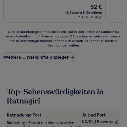
10,
10,
Gut,
Der
Gut,
52 €
(15
Preis
(9
inkl. Steuern & Gebühren
Bewertungen)
beträgt
Bewertun
17. Aug.–18. Aug.
52 €
Dies
Dies ist der niedrigste Preis pro Nacht, der in den letzten 24 Stunden für
einen Aufenthalt mit 1 Übernachtung von 2 Erwachsenen gefunden wurde.
ist
Preise und Verfügbarkeiten können sich ändern. Es können zusätzliche
der
Bedingungen gelten.
niedrigste
Preis
Weitere Unterkünfte anzeigen
pro
Nacht,
der
in
den
letzten
24 Stunden
Top-Sehenswürdigkeiten in
für
einen
Ratnagiri
Aufenthalt
mit
1 Übernachtung
Ratnadurga Fort
Jaigad Fort
von
8.0/10 (1 Bewertung)
Ratnadurga Fort ist nur eine von vielen
2 Erwachsenen