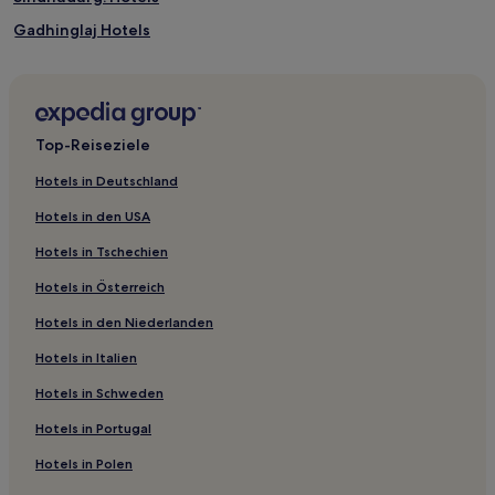
Gadhinglaj Hotels
Panshet Hotels
Hotels nahe Leuchtturm von Ratnagiri
Kambare Hotels
Top-Reiseziele
Mahabaleshwar Hotels
Hotels in Deutschland
Atpadi Hotels
Hotels in den USA
Gargoti Hotels
Hotels in Tschechien
Diveāgar Hotels
Hotels in Österreich
Hotels nahe Koyna Wildlife Sanctuary
Hotels in den Niederlanden
Distrikt Satara: Hotels
Hotels in Italien
Hotels nahe Jijamata Udyan Thiba Point
Ratnagiri Hotels
Hotels in Schweden
Sangli Distrikt: Hotels
Hotels in Portugal
Mhasla Hotels
Hotels in Polen
Tala Hotels