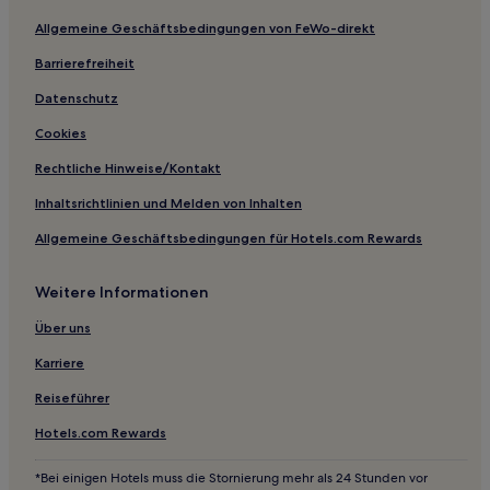
Hotels mit Pool in Pune
Allgemeine Geschäftsbedingungen von FeWo-direkt
Business in Satara
Barrierefreiheit
Günstige in Dapoli
Hotels mit Parkplatz in Mahabaleshwar
Datenschutz
Hotels mit Wellnessbereich in Mahabaleshwar
Cookies
Günstige in Mahabaleshwar
Rechtliche Hinweise/Kontakt
Hotels mit Pool in Ratnagiri
Inhaltsrichtlinien und Melden von Inhalten
4-Sterne-Hotels in Mahabaleshwar
Allgemeine Geschäftsbedingungen für Hotels.com Rewards
2-Sterne-Hotels in Mahabaleshwar
Weitere Informationen
3-Sterne-Hotels in Diveagar Beach
2-Sterne-Hotels in Diveagar Beach
Über uns
Karriere
Reiseführer
Hotels.com Rewards
*Bei einigen Hotels muss die Stornierung mehr als 24 Stunden vor