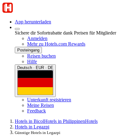
App herunterladen
Sichere dir Sofortrabatte dank Preisen für Mitglieder
Anmelden
Mehr zu Hotels.com Rewards
Posteingang
Reisen buchen
Hilfe
Deutsch · EUR · DE
Unterkunft registrieren
Meine Reisen
Feedback
Hotels in Bicol
Hotels in Philippinen
Hotels
Hotels in Legazpi
Günstige Hotels in Legazpi