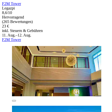
F2M Tower
Legazpi
8,6/10
Hervorragend
(265 Bewertungen)
23 €
inkl. Steuern & Gebühren
11. Aug.–12. Aug.
F2M Tower