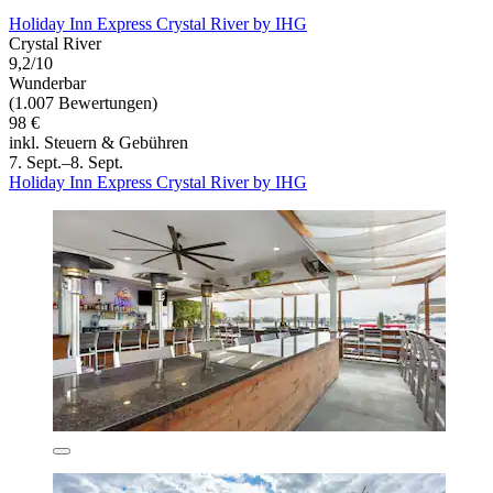
Holiday Inn Express Crystal River by IHG
Crystal River
9,2/10
Wunderbar
(1.007 Bewertungen)
98 €
inkl. Steuern & Gebühren
7. Sept.–8. Sept.
Holiday Inn Express Crystal River by IHG