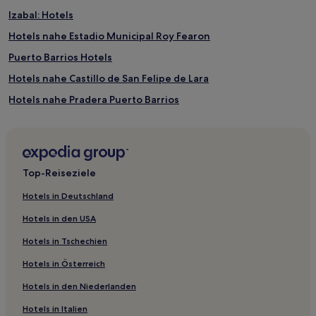
Izabal: Hotels
Hotels nahe Estadio Municipal Roy Fearon
Puerto Barrios Hotels
Hotels nahe Castillo de San Felipe de Lara
Hotels nahe Pradera Puerto Barrios
Hotels mit Parkplatz in Río Dulce
Günstige in Río Dulce
Hotels mit Pool in Castillo de San Felipe de Lara
Top-Reiseziele
Haustierfreundliche in Livingston
Hotels in Deutschland
Günstige in Livingston
Hotels in den USA
Günstige in Puerto Barrios
Hotels in Tschechien
3-Sterne-Hotels in Puerto Barrios
Hotels in Österreich
2-Sterne-Hotels in Río Dulce
Hotels in den Niederlanden
Hotels in Italien