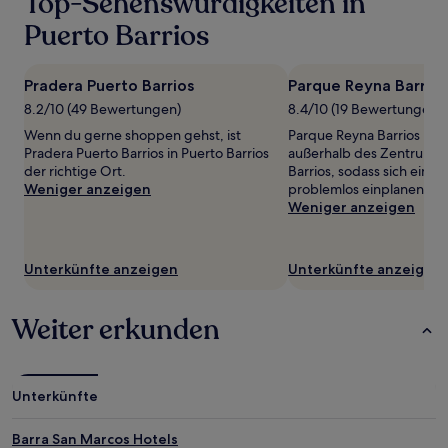
Top-Sehenswürdigkeiten in
für
einen
Puerto Barrios
Aufenthalt
mit
1 Übernachtung
Pradera Puerto Barrios
Parque Reyna Barrios
von
8.2/10 (49 Bewertungen)
8.4/10 (19 Bewertungen)
2 Erwachsenen
gefunden
Wenn du gerne shoppen gehst, ist
Parque Reyna Barrios befi
wurde.
Pradera Puerto Barrios in Puerto Barrios
außerhalb des Zentrums 
Preise
der richtige Ort.
Barrios, sodass sich ein 
und
Weniger anzeigen
problemlos einplanen läss
Verfügbarkeiten
Weniger anzeigen
können
sich
ändern.
Unterkünfte anzeigen
Unterkünfte anzeigen
Es
können
zusätzliche
Weiter erkunden
Bedingungen
gelten.
Unterkünfte
Barra San Marcos Hotels