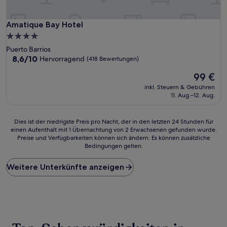
Amatique Bay Hotel
Amatique Bay Hotel
4.0-
Sterne-
Puerto Barrios
Unterkunft
8.6
8,6/10
Hervorragend
(418 Bewertungen)
von
Der
99 €
10,
Preis
Hervorragend,
inkl. Steuern & Gebühren
beträgt
(418
11. Aug.–12. Aug.
99 €
Bewertungen)
Dies
Dies ist der niedrigste Preis pro Nacht, der in den letzten 24 Stunden für
einen Aufenthalt mit 1 Übernachtung von 2 Erwachsenen gefunden wurde.
ist
Preise und Verfügbarkeiten können sich ändern. Es können zusätzliche
der
Bedingungen gelten.
niedrigste
Preis
Weitere Unterkünfte anzeigen
pro
Nacht,
der
in
den
letzten
24 Stunden