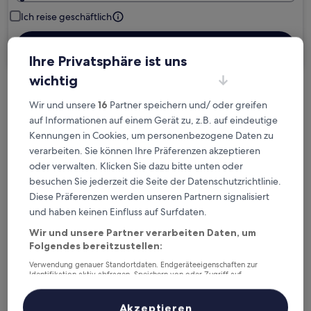
Ich reise geschäftlich
Suchen
Ihre Privatsphäre ist uns
wichtig
Kostenlose Stornierung bei
Wir und unsere
16
Partner speichern und/ oder greifen
Planänderungen
auf Informationen auf einem Gerät zu, z.B. auf eindeutige
Kennungen in Cookies, um personenbezogene Daten zu
Verdiene Prämien für jede
verarbeiten. Sie können Ihre Präferenzen akzeptieren
wahrgenommene Übernachtung
oder verwalten. Klicken Sie dazu bitte unten oder
besuchen Sie jederzeit die Seite der Datenschutzrichtlinie.
Diese Präferenzen werden unseren Partnern signalisiert
Mehr sparen mit Preisen für Mitglieder
und haben keinen Einfluss auf Surfdaten.
Wir und unsere Partner verarbeiten Daten, um
Folgendes bereitzustellen:
Überprüfe die Preise für diese Daten
Verwendung genauer Standortdaten. Endgeräteeigenschaften zur
Identifikation aktiv abfragen. Speichern von oder Zugriff auf
Informationen auf einem Endgerät. Personalisierte Werbung und
Heute
Morgen
Inhalte, Messung von Werbeleistung und der Performance von Inhalten,
Zielgruppenforschung sowie Entwicklung und Verbesserung von
5. Aug. - 6. Aug.
6. Aug. - 7. Aug.
Akzeptieren