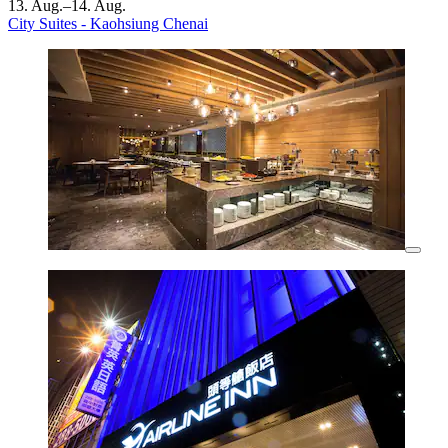
13. Aug.–14. Aug.
City Suites - Kaohsiung Chenai