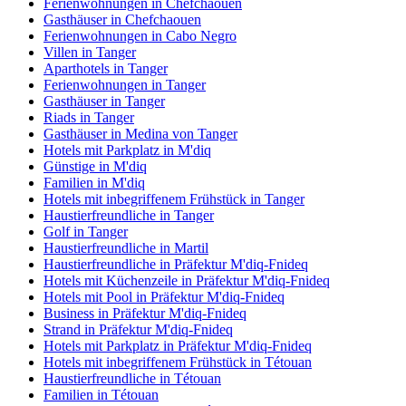
Ferienwohnungen in Chefchaouen
Gasthäuser in Chefchaouen
Ferienwohnungen in Cabo Negro
Villen in Tanger
Aparthotels in Tanger
Ferienwohnungen in Tanger
Gasthäuser in Tanger
Riads in Tanger
Gasthäuser in Medina von Tanger
Hotels mit Parkplatz in M'diq
Günstige in M'diq
Familien in M'diq
Hotels mit inbegriffenem Frühstück in Tanger
Haustierfreundliche in Tanger
Golf in Tanger
Haustierfreundliche in Martil
Haustierfreundliche in Präfektur M'diq-Fnideq
Hotels mit Küchenzeile in Präfektur M'diq-Fnideq
Hotels mit Pool in Präfektur M'diq-Fnideq
Business in Präfektur M'diq-Fnideq
Strand in Präfektur M'diq-Fnideq
Hotels mit Parkplatz in Präfektur M'diq-Fnideq
Hotels mit inbegriffenem Frühstück in Tétouan
Haustierfreundliche in Tétouan
Familien in Tétouan