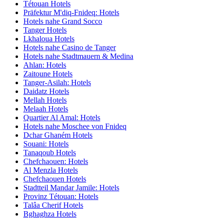
Tétouan Hotels
Präfektur M'diq-Fnideq: Hotels
Hotels nahe Grand Socco
Tanger Hotels
Lkhaloua Hotels
Hotels nahe Casino de Tanger
Hotels nahe Stadtmauern & Medina
Ahlan: Hotels
Zaitoune Hotels
Tanger-Asilah: Hotels
Daidatz Hotels
Mellah Hotels
Melaah Hotels
Quartier Al Amal: Hotels
Hotels nahe Moschee von Fnideq
Dchar Ghaném Hotels
Souani: Hotels
Tanaqoub Hotels
Chefchaouen: Hotels
Al Menzla Hotels
Chefchaouen Hotels
Stadtteil Mandar Jamile: Hotels
Provinz Tétouan: Hotels
Talâa Cherif Hotels
Bghaghza Hotels