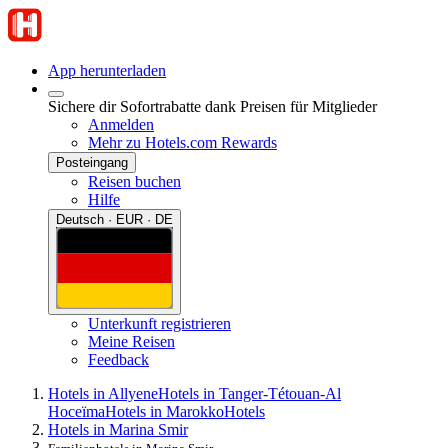
App herunterladen
Sichere dir Sofortrabatte dank Preisen für Mitglieder
Anmelden
Mehr zu Hotels.com Rewards
Posteingang
Reisen buchen
Hilfe
Deutsch · EUR · DE
Unterkunft registrieren
Meine Reisen
Feedback
Hotels in Allyene
Hotels in Tanger-Tétouan-Al
Hoceïma
Hotels in Marokko
Hotels
Hotels in Marina Smir