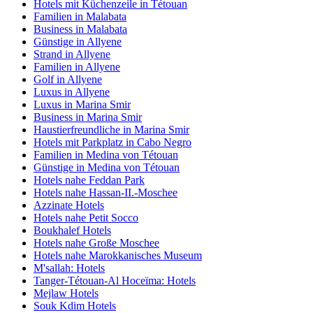
Hotels mit Küchenzeile in Tétouan
Familien in Malabata
Business in Malabata
Günstige in Allyene
Strand in Allyene
Familien in Allyene
Golf in Allyene
Luxus in Allyene
Luxus in Marina Smir
Business in Marina Smir
Haustierfreundliche in Marina Smir
Hotels mit Parkplatz in Cabo Negro
Familien in Medina von Tétouan
Günstige in Medina von Tétouan
Hotels nahe Feddan Park
Hotels nahe Hassan-II.-Moschee
Azzinate Hotels
Hotels nahe Petit Socco
Boukhalef Hotels
Hotels nahe Große Moschee
Hotels nahe Marokkanisches Museum
M'sallah: Hotels
Tanger-Tétouan-Al Hoceïma: Hotels
Mejlaw Hotels
Souk Kdim Hotels